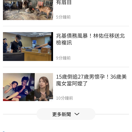
有眉目
5分鐘前
兆基債務風暴！林佑任移送北
檢複訊
9分鐘前
15歲倒追27歲男懷孕！36歲美
魔女當阿嬤了
10分鐘前
更多新聞
運發中心官網與品牌識別標
誌　重磅啟用