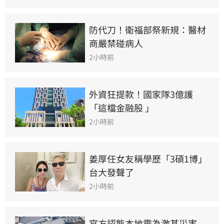
防代刀！衛福部祭新規：醫材
商嚴禁碰病人
2小時前
外資狂提款！國家隊3億護
「這檔金融股 」
2小時前
姜厚任女友稱學歷「3碩1博」 
台大發聲了
2小時前
官方認熊本地震為激甚災害　