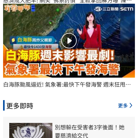
瑄5月就被羈押! 慈濟"至今未提告"外界質疑｜三立新
聞網 SETN.com
白海豚颱風逼近! 氣象署:最快下午發海警 週末狂甩豪
雨亂父親節.沿海掀5米巨浪 週一西南風接力南台灣暴
雨｜三立新聞網 SETN.com
更多即時
更多
別想躲在受害者3字後面！她
要慈濟給交代