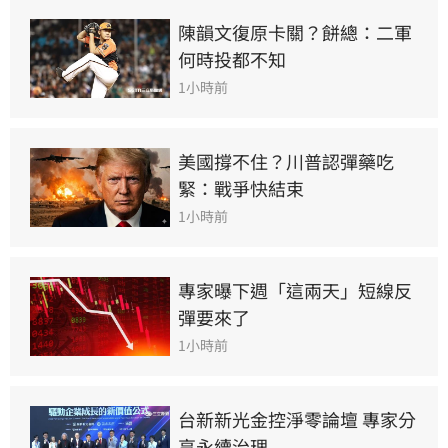
陳韻文復原卡關？餅總：二軍
何時投都不知
1小時前
美國撐不住？川普認彈藥吃
緊：戰爭快結束
1小時前
專家曝下週「這兩天」短線反
彈要來了
1小時前
台新新光金控淨零論壇 專家分
享永續治理