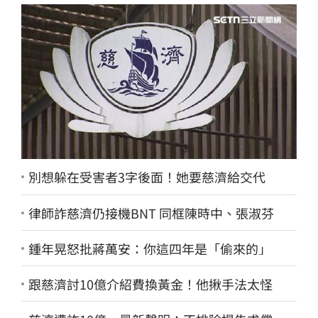
別想躲在受害者3字後面！她要慈濟給交代
律師詐慈濟仍接機BNT 同框陳時中、張淑芬
鍾年晃怒批蔣萬安：你這四年是「偷來的」
跟慈濟討10億介紹費換黃金！他揪手法太怪