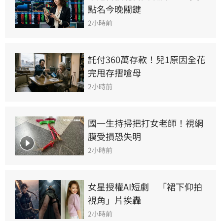
點名今晚關鍵
2小時前
託付360萬存款！兒1原因全花
完甩存摺嗆母
2小時前
國一生持掃把打女老師！視網
膜受損恐失明
2小時前
女星授權AI短劇　「裙下仰拍
視角」片挨轟
2小時前