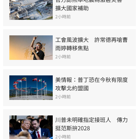
擴大國家補助
2小時前
工會風波擴大　許常德再嗆曹
雨婷轉移焦點
2小時前
美情報：普丁恐在今秋有限度
攻擊北約盟國
2小時前
川普未明確指定接班人　傳力
挺范斯拚2028
2小時前