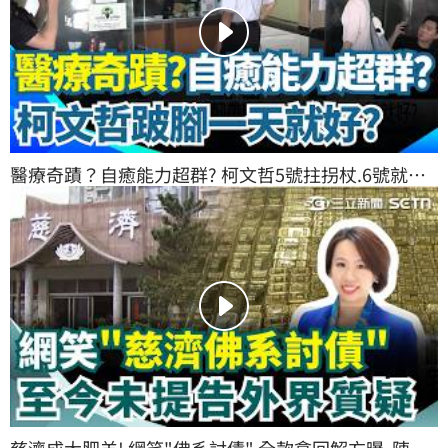
醫療奇蹟？自癒能力超群? 柯文哲5號拄拐杖.6號就
能"原地跳" 陳佩琪PO文稱"應該韌帶斷" 柯文哲跛腳一
天就好?｜三立新聞網 SETN.com
慈濟成大肥羊! 網笑"佛系討債" 全款拿回解方曝  陳昱