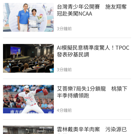
台灣青少年公開賽　施友翔奪
冠赴美闖NCAA
3分鐘前
AI模擬民意精準度驚人！TPOC
發表矽基民調
3分鐘前
艾菩樂7局失1分鎖龍　桃猿下
半季持續領跑
4分鐘前
雲林戴奧辛羊肉案　污染源已