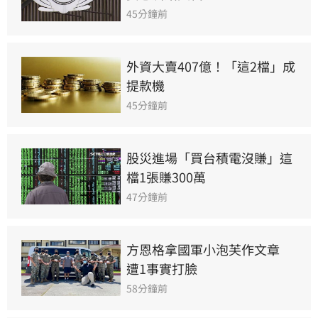
45分鐘前
外資大賣407億！「這2檔」成
提款機
45分鐘前
股災進場「買台積電沒賺」這
檔1張賺300萬
47分鐘前
方恩格拿國軍小泡芙作文章　
遭1事實打臉
58分鐘前