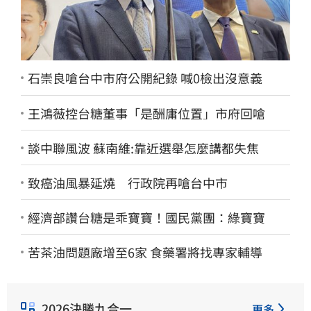
石崇良嗆台中市府公開紀錄 喊0檢出沒意義
王鴻薇控台糖董事「是酬庸位置」市府回嗆
談中聯風波 蘇南維:靠近選舉怎麼講都失焦
致癌油風暴延燒 行政院再嗆台中市
經濟部讚台糖是乖寶寶！國民黨團：綠寶寶
苦茶油問題廠增至6家 食藥署將找專家輔導
2026決勝九合一
更多