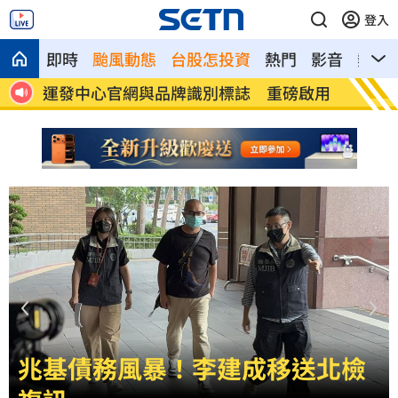
登入
即時
颱風動態
台股怎投資
熱門
影音
熱搜
啟用
揭家族故事 沈伯洋：我阿嬤是越南新住
出國注
民
誤
石崇良、姜至剛驚傳請辭？衛福