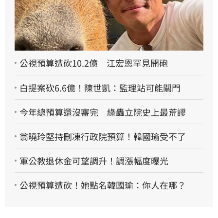
公視預算遭砍10.2億 江宏恩罕見開砲
白提案砍6.6億！陳世凱：監理站可能關門
今年總預算還沒審完 綠轟立院史上最荒謬
翁曉玲堅持刪凍行政院預算！韓國瑜受不了
軍公教退休金可望調升！調漲幅度曝光
公視預算遭砍！她點名韓國瑜：你人在哪？