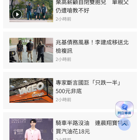
棄高薪顧自閉雙胞兒　單親父
仍遭嗆教不好
2小時前
兆基債務風暴！李建成移送北
檢複訊
2小時前
專家斷言國巨「只跌一半」
500元非底
2小時前
騎車半路沒油　連晨翔寶特瓶
買汽油花18元
2小時前