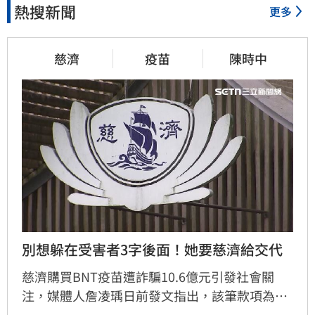
熱搜新聞
更多
12分鐘前
慈濟
疫苗
陳時中
揭家族故事　沈伯洋：我阿嬤
是越南新住民
13分鐘前
出國注意！桃機「這時」調整
航班恐有延誤
20分鐘前
別想躲在受害者3字後面！她要慈濟給交代
熟齡經濟藍海！中信金佈局「3
大」策略
慈濟購買BNT疫苗遭詐騙10.6億元引發社會關
注，媒體人詹凌瑀日前發文指出，該筆款項為支
20分鐘前
付給掮客的「委任顧問費」，並質疑決策過程與