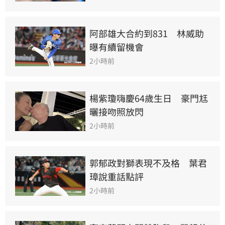
阿部雄大合約到831　林威助
曝有續留機會
2小時前
楊紫瓊嗨慶64歲生日　豪門尪
曬接吻照放閃
2小時前
郭郁政對獅表現不及格　葉君
璋說重話點評
2小時前