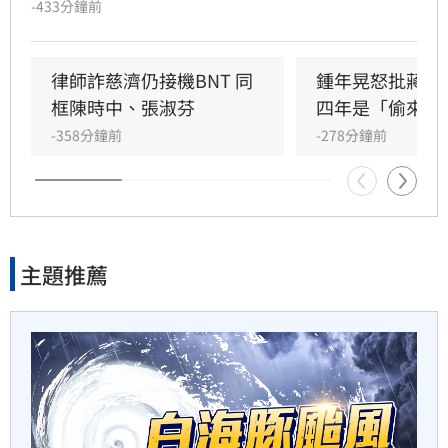
-433分鐘前
責任歸屬。詹凌瑀批評，當年藍白政治人物藉此
獨／文博會爆爭議　假買家真
抹黑政府「卡疫苗」以獲取政治紅利，如今真相
代購引怒火
大白卻無人道歉。此外，詹凌瑀強調慈濟不應僅
律師詐慈濟仍接機BNT 同
鍾年晃怒批蔣萬
以「受害者」自居，面對大眾捐贈的善款遭濫
框陳時中、張淑芬
四年是「偷來的
24分鐘前
用，慈濟有義務對外公開決策細節。
-358分鐘前
-278分鐘前
快訊／大樂透8/7中獎號碼出
爐！
26分鐘前
主題推薦
街頭制敵到公部門！陳勇正推
防身教育
33分鐘前