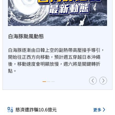
富邦人壽攜悍將　升級新莊球
場無障礙設施
34分鐘前
世界彼端 戰地實錄
獨／曾被笑阿醜　她兼父職做2
工養大女兒
跟著彭光偉，從中東戰地到歐洲智庫；追蹤戰
34分鐘前
爭、重建、能源與台灣未來風險這不僅是一趟遠
方戰場的採訪紀實，更是一張台灣必須看懂的世
界風險地圖。
百億千金爆婚變　富少尪遭目
擊當街吻小三
37分鐘前
慈濟遭詐騙10.6億元
更多