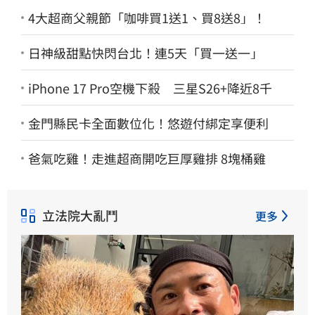
4大超商父親節「咖啡買1送1、買8送8」！
日神級甜點快閃台北！連5天「買一送一」
iPhone 17 Pro空機下殺 三星S26+降近8千
金門縣民卡全面數位化！悠遊付綁定享便利
爸氣吃雞！走進超商開吃巨厚雞排 8塊桶雞
立法院大亂鬥
更多