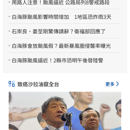
用路人注意！颱風逼近 公路局列8警戒路段
白海豚颱風影響時間增加 1地區恐炸雨3天
石崇良、姜至剛驚傳請辭？衛福部回應了
白海豚會放颱風假？最新暴風圈侵襲率曝光
白海豚颱風逼近！2縣市恐明午後發陸警
致癌沙拉油竄全台
更多