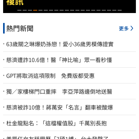
部回應了
熱門新聞
更多
63歲關之琳爆奶孫戀！愛小36歲男模傳證實
慈濟遭詐10.6億！醫「神比喻」眾一看秒懂
GPT將取消這項限制 免費版都受惠
獨／家樓梯門口重摔 李亞萍路邊倒地送醫
慈濟被詐10億！蔣萬安「名言」翻車被酸爆
杜金龍點名：「這檔權值股」千萬別長抱
姜厚任女友稱學歷「3碩1博」 台大發聲了