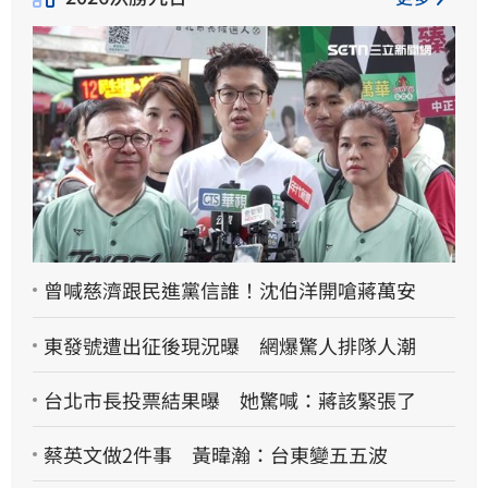
曾喊慈濟跟民進黨信誰！沈伯洋開嗆蔣萬安
東發號遭出征後現況曝 網爆驚人排隊人潮
台北市長投票結果曝 她驚喊：蔣該緊張了
蔡英文做2件事 黃暐瀚：台東變五五波