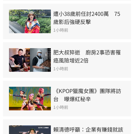
遭小38歲前任討2400萬　75
歲影后強硬反擊
1小時前
肥大叔猝逝　廚房2事恐害罹
癌風險增近2倍
1小時前
《KPOP獵魔女團》團隊將訪
台　曝爆紅秘辛
1小時前
賴清德呼籲：企業有賺錢就該