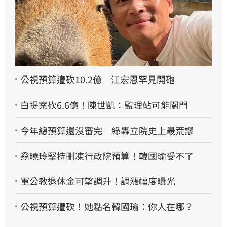
公視預算遭砍10.2億 江宏恩罕見開砲
白提案砍6.6億！陳世凱：監理站可能關門
今年總預算還沒審完 綠轟立院史上最荒謬
翁曉玲堅持刪凍行政院預算！韓國瑜受不了
軍公教退休金可望調升！調漲幅度曝光
公視預算遭砍！她點名韓國瑜：你人在哪？