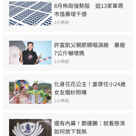
8月佈局強勢股　這13家單周
市值暴增千億
2小時前
許富凱父親節開唱淚崩　暴瘦
7公斤嚇壞媽
2小時前
化身花花公主！姜厚任小24歲
女友婚紗照曝
2小時前
還有內幕！鄭運鵬：就看慈濟
如何放下我執