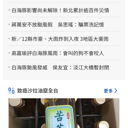
白海豚影響尚未解除！新北累計逾百件災情
蔣萬安不放颱風假 吳思瑤：騙票洗記憶
新／12縣市豪、大雨炸到入夜 3地區大豪雨
高嘉瑜評白海豚風雨：會叫的狗不會咬人
白海豚颱風發威 侯友宜：淡江大橋暫封閉
致癌沙拉油竄全台
更多