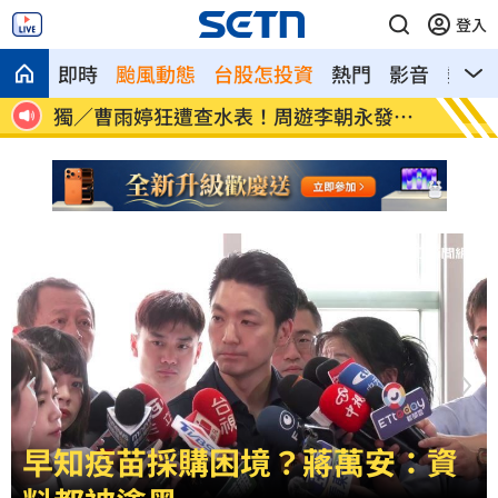
登入
即時
颱風動態
台股怎投資
熱門
影音
熱搜
宣判
獨／曹雨婷狂遭查水表！周遊李朝永發聲
拔老樹
了
情
早知疫苗採購困境？蔣萬安：資