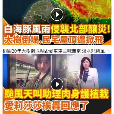
桃園20年大樹倒塌壓毀愛車車主喊無奈 淡水龍捲風吹
掀屋頂臥室破大洞！｜三立新聞網 SETN.com