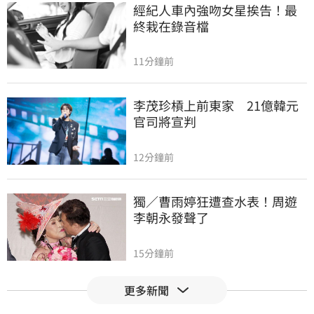
經紀人車內強吻女星挨告！最
終栽在錄音檔
11分鐘前
李茂珍槓上前東家　21億韓元
官司將宣判
12分鐘前
獨／曹雨婷狂遭查水表！周遊
李朝永發聲了
15分鐘前
更多新聞
拔老樹吹歪電線杆！學者曝淡
水龍捲風災情