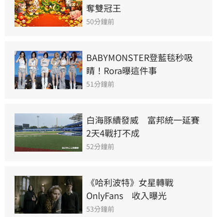
奪雙冠王
50分鐘前
BABYMONSTER登藍毯秒吸
睛！Rora曝這件事
51分鐘前
白海豚續發威　富邦統一延賽
2天4戰打不成
52分鐘前
《哈利波特》女星轉戰
OnlyFans　收入曝光
53分鐘前