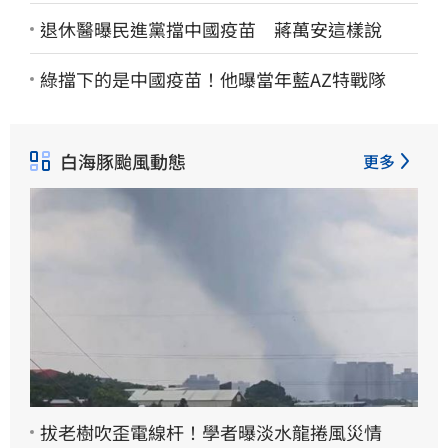
退休醫曝民進黨擋中國疫苗 蔣萬安這樣說
綠擋下的是中國疫苗！他曝當年藍AZ特戰隊
白海豚颱風動態
更多
拔老樹吹歪電線杆！學者曝淡水龍捲風災情