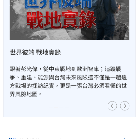
藍稱蘇巧慧「不給講話」樹林
里長現身打臉
43分鐘前
世界彼端 戰地實錄
12生肖本周運勢出爐　屬虎勇
奪雙冠王
跟著彭光偉，從中東戰地到歐洲智庫；追蹤戰
53分鐘前
爭、重建、能源與台灣未來風險這不僅是一趟遠
方戰場的採訪紀實，更是一張台灣必須看懂的世
界風險地圖。
白海豚續發威　富邦統一延賽2
天4戰打不成
55分鐘前