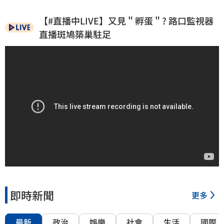
【#直播中LIVE】又見＂孵蛋＂? 路口監視器
直播斑鳩築巢駐足
即時新聞
更多
最新
政治
娛樂
社會
生活
國際