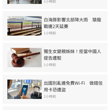
1小時前
白海豚影響北部降大雨　猿龍
戰連2天延賽
1小時前
獨生女變親姊妹！拒當中國人
提告遭駁
1小時前
出國別亂連免費Wi-Fi　做錯信
用卡恐遭盜
2小時前