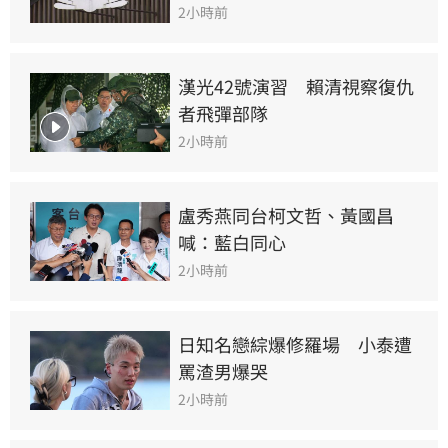
2小時前
漢光42號演習　賴清視察復仇
者飛彈部隊
2小時前
盧秀燕同台柯文哲、黃國昌
喊：藍白同心
2小時前
日知名戀綜爆修羅場　小泰遭
罵渣男爆哭
2小時前