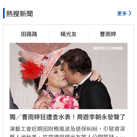
熱搜新聞
更多
15分鐘前
田路路
楊光友
曹雨婷
熊霓老爸超狂　帶隊友吃鍋被
封國民岳父
19分鐘前
車內強吻女星！知名經紀人硬
辯又沒伸舌頭
22分鐘前
獨／曹雨婷狂遭查水表！周遊李朝永發聲了
白海豚影響尚未解除！新北累
計逾百件災情
演藝工會近期因財務風波及退保糾紛，引發資深
藝人池秋美、許常德與楊光友等人公開質疑，要