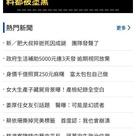
料都被塗黑
熱門新聞
更多
新／肥大叔猝逝死因成謎 團隊發聲了
政府生活補助5000元連3天發 逾期視同放棄
身價千億照買250元麻糬 富太包包自己做
女大生產子藏屍背景曝！產檢紀錄全空白
姜厚任女友引話題 醫曝：可能是幻謊者
蔡依珊撕掉完美標籤 首度認：我也會崩潰
慈濟案陳時中歷史平反 蔣萬安失政治信用