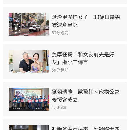
逛逢甲偷拍女子　30歲日籍男
被逮倉皇逃
53分鐘前
姜厚任揭「和女友前夫是好
友」撇小三傳言
59分鐘前
挺賴瑞隆　獸醫師、寵物公會
後援會成立
1小時前
新手爸媽看過來！幼齡貓犬四