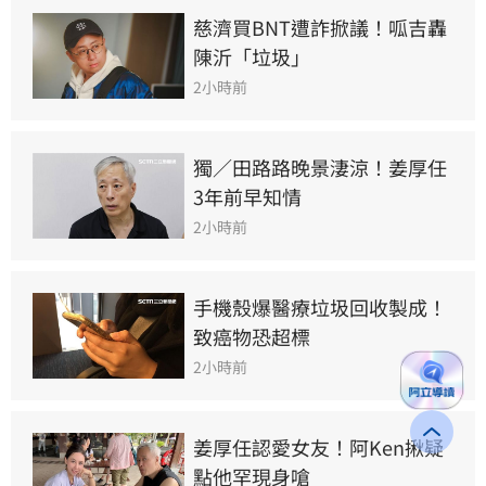
慈濟買BNT遭詐掀議！呱吉轟
陳沂「垃圾」
2小時前
獨／田路路晚景淒涼！姜厚任
3年前早知情
2小時前
手機殼爆醫療垃圾回收製成！
致癌物恐超標
2小時前
姜厚任認愛女友！阿Ken揪疑
點他罕現身嗆