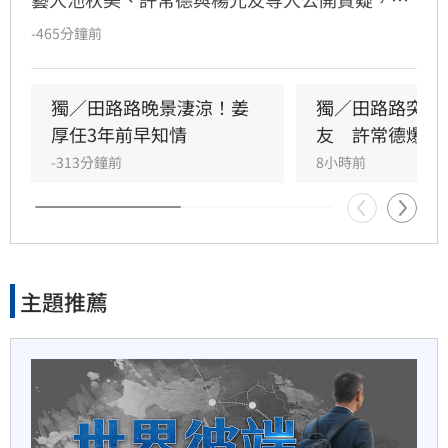
26分鐘前
求理事長曹雨婷透明化帳務。面對演藝圈內部的
-465分鐘前
紛擾，資深影視夫妻檔周遊與李朝永出面回應，
死亡對撞！貨車疑疲勞跨線　
目前將生活重心放在公益，持續推動已舉辦16年
毒品快篩陽性
的「明星演唱團」，致力於幫助資深藝人透過表
獨／田路路晚景淒涼！姜
獨／田路路突改
演強身健體、排解孤獨，讓長輩們能在舞台上找
厚任3年前早知情
友　許常德爆內
29分鐘前
到心靈寄託。
-313分鐘前
8小時前
KISS OF LIFE NATTY放話：今
晚舞台非常辣
40分鐘前
主題推薦
工程行老闆掉地基坑　挖土機
下土石活埋他
43分鐘前