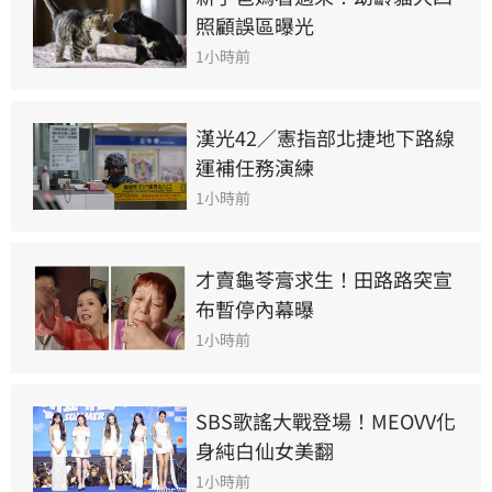
照顧誤區曝光
1小時前
漢光42／憲指部北捷地下路線
運補任務演練
1小時前
才賣龜苓膏求生！田路路突宣
布暫停內幕曝
1小時前
SBS歌謠大戰登場！MEOVV化
身純白仙女美翻
1小時前