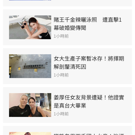
賭王千金辣曬泳照　遭直擊1
幕破婚變傳聞
1小時前
女大生產子案暫冰存！將擇期
解剖釐清死因
1小時前
姜厚任女友背景遭疑！他證實
是真台大畢業
1小時前