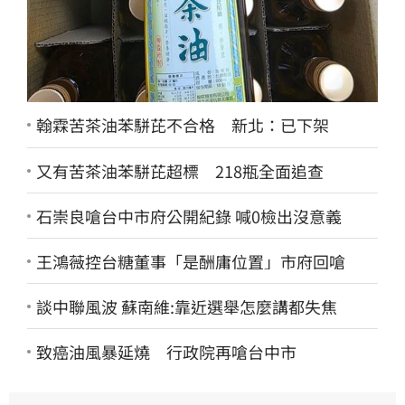
翰霖苦茶油苯駢芘不合格 新北：已下架
又有苦茶油苯駢芘超標 218瓶全面追查
石崇良嗆台中市府公開紀錄 喊0檢出沒意義
王鴻薇控台糖董事「是酬庸位置」市府回嗆
談中聯風波 蘇南維:靠近選舉怎麼講都失焦
致癌油風暴延燒 行政院再嗆台中市