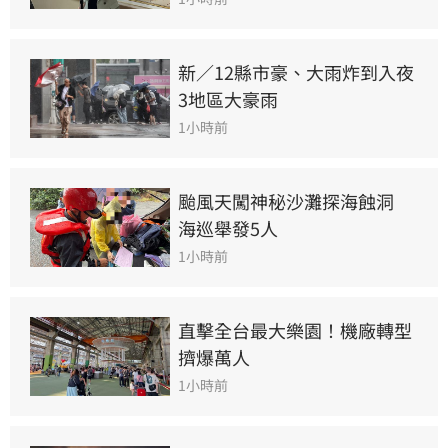
新／12縣市豪、大雨炸到入夜 
3地區大豪雨
1小時前
颱風天闖神秘沙灘探海蝕洞　
海巡舉發5人
1小時前
直擊全台最大樂園！機廠轉型
擠爆萬人
1小時前