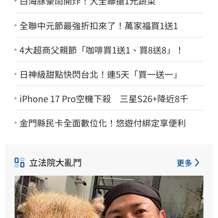
白海豚豪雨開炸！大全聯搶1元蔬菜
全聯中元節最強折扣來了！萬家福買1送1
4大超商父親節「咖啡買1送1、買8送8」！
日神級甜點快閃台北！連5天「買一送一」
iPhone 17 Pro空機下殺 三星S26+降近8千
金門縣民卡全面數位化！悠遊付綁定享便利
立法院大亂鬥
更多