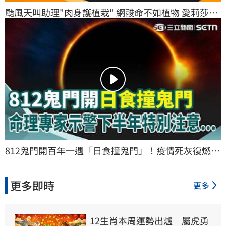
颱風天叫助理"肉身護植栽" 網酸命不如植物 愛莉莎莎
回應了！ Tim哥公司淹水成受災戶 員工急救電腦崩
潰：下週恐沒片上｜三立新聞網 SETN.com
812鬼門開百年一遇「日食撞鬼門」！疫情死灰復燃變
災難？命理專家示警下半年要特別注意...又遇赤馬紅
羊年！鬼月磁場波動特劇烈？｜三立新聞網 
更多即時
SETN.com
更多
12生肖本周運勢出爐　屬虎勇