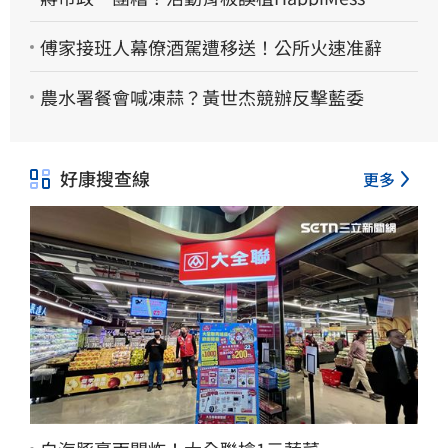
傅家接班人幕僚酒駕遭移送！公所火速准辭
農水署餐會喊凍蒜？黃世杰競辦反擊藍委
好康搜查線
更多