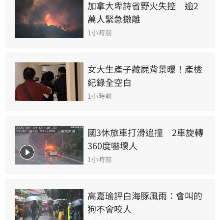
加拿大卑詩省野火失控　逾2
萬人緊急撤離
1小時前
女大生產子藏屍背景曝！產檢
紀錄全空白
1小時前
國3休旅車打滑追撞　2車旋轉
360度嚇壞人
1小時前
高嘉瑜評白海豚風雨：會叫的
狗不會咬人