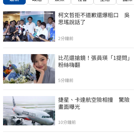
柯文哲拒不道歉還爆粗口　吳
思瑤說話了
2分鐘前
比花還搶鏡！張員瑛「1提問」
粉絲嗨翻
5分鐘前
捷星、卡達航空險相撞　驚險
畫面曝光
10分鐘前