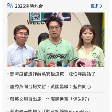
2026決勝九合一
更多
慈濟疫苗遭詐蔣萬安拒道歉 沈伯洋說話了
盧秀燕同台柯文哲、黃國昌喊：藍白同心
蔡英文親自出馬 他曝民進黨「保5搶7」
蔣市政一團糟？活動背板誤植HappiMess