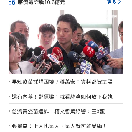
慈濟遭詐騙10.6億元
更多
早知疫苗採購困境？蔣萬安：資料都被塗黑
還有內幕！鄭運鵬：就看慈濟如何放下我執
慈濟買疫苗遭詐 柯文哲罵綠營：王X蛋
張景森：上人也是人，是人就可能受騙！