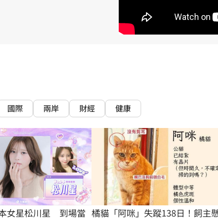
熱潮
10:00
15
國際
兩岸
財經
健康
橘貓「阿咪」失蹤138日！飼主
本女星松川星　到場當