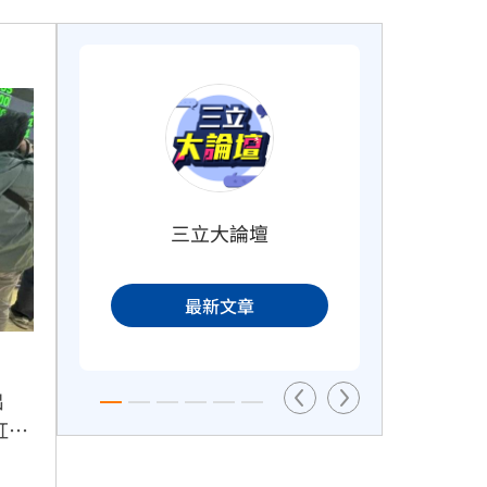
警
2026年市佔40％！台灣頭家最愛神
車
18分鐘前
三立大論壇
肥大叔猝逝前為何堅持直播？網悲
頭
曝這原因
最新文章
24分鐘前
出
紅支
成交