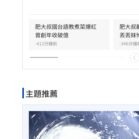
他神情疲憊仍堅持完成工作，敬業態度讓網
酸。肥大叔曾坦言創業初期以健康換事業，
直播成為日常。粉絲紛紛留言悼念，感謝他
肥大叔國台語教煮菜爆紅　
肥大叔
藝啟蒙，並對其猝逝感到遺憾。儘管確切死
曾創年收破億
丟丟妹
明，但他認真生活、視粉絲為重的精神，將
-412分鐘前
-346分鐘
在支持者的心中。
主題推薦