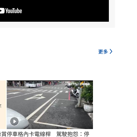
更多
懸賞
停車格內卡電線桿　駕駛抱怨：停