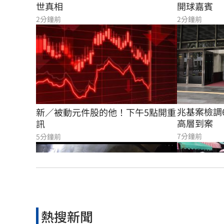
開球嘉賓
世真相
2分鐘前
2分鐘前
兆基案檢調
新／被動元件股的他！下午5點開重
高層到案
訊
7分鐘前
5分鐘前
熱搜新聞