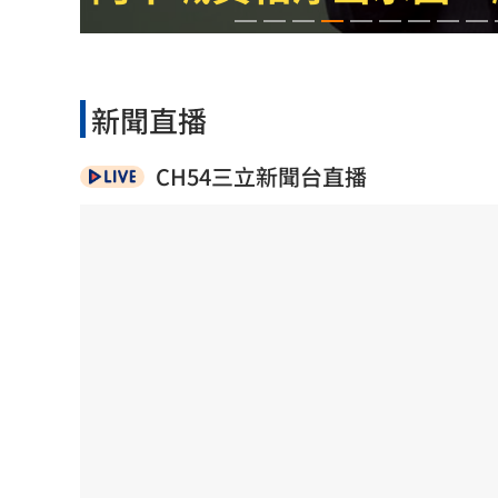
裸辭在家當奶爸 他砸百萬做出AI破億
白海豚海警 一圖看風雨時程「下到發
阮經天新片入選多倫多影展 日本導演
新聞直播
新／注意！這家營建股 下午4點開重訊
CH54三立新聞台直播
台灣彩券開獎直播中
20:31
LIVE三立+24小時直播
15:27
三立iNEWS新聞台線上直播
18:00
商場戰國來臨 台中「頂奢大道」逐漸
台彩父親節推新刮刮樂千萬頭獎超「爸
「拍片人的多重宇宙」職涯論壇9/12登