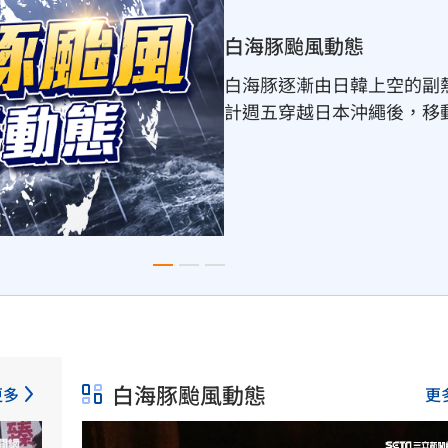
世界彼端 戰地實錄
跟著彭光偉，從中東戰地到
風險這不僅是一趟遠方戰場
險地圖。
白海豚颱風動態
更多
更