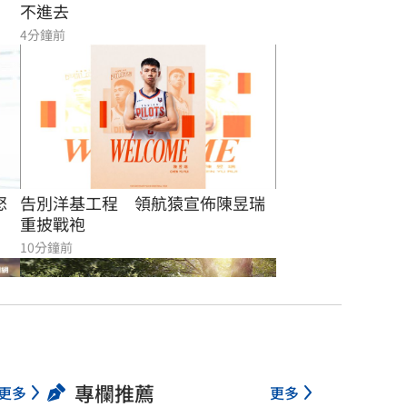
不進去
4分鐘前
怒
告別洋基工程　領航猿宣佈陳昱瑞
重披戰袍
10分鐘前
專欄推薦
更多
更多