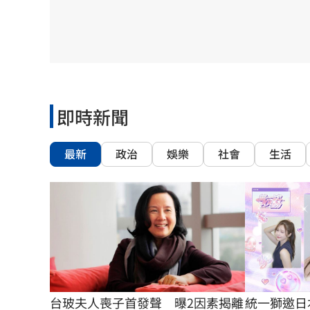
8國球員齊聚高雄 Formosa 7s掀足球
理想混蛋號召粉絲跨海追星吃美食！
18:
即時新聞
最新
政治
娛樂
社會
生活
統一獅邀日
台玻夫人喪子首發聲　曝2因素揭離