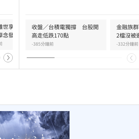
值達8192億元。法人分析，短期均線維持多頭
友鼻
目前處於技術性修正格局。國際市場受中東局
高強度
溫影響，油價反彈，美股漲跌互見。盤面上，
作為廚
人概念股受展覽題材激勵，時碩工業、彬台強
離世享年46歲　對手
肥大叔猝逝曾自嘲更生人！
收盤／台積電獨撐　台股開
金融族群
因未
停；工業電腦與邊緣運算族群同步走強。此外
悼念發聲
創年收破億品牌
高走低跌170點
2檔沒被
永遠留
BBU概念股及油電燃氣類股表現亮眼。專家提
前
-307分鐘前
-385分鐘前
-332分鐘前
投資人應密切關注中東情勢與技術面變化，審
估市場風險。