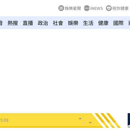
娛樂星聞
iNEWS
祝你健康
音
熱搜
直播
政治
社會
娛樂
生活
健康
國際
元
15:14
去
15:14
:13
到案
15:11
戰袍
15:08
5:08
15:04