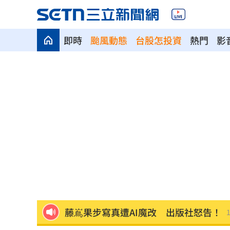
即時
颱風動態
台股怎投資
熱門
影
橘貓「阿咪」失蹤138日！飼主懸賞20萬
停車格內卡電線桿 駕駛抱怨：停不進
新／被動元件股的他！下午5點開重訊
15
兆基案檢調6路搜索！約談前董座2高層
告別洋基工程 領航猿宣佈陳昱瑞重披
藤嶌果步寫真遭AI魔改 出版社怒告！
1
連三個月CPI破通膨線 央行政策走勢曝