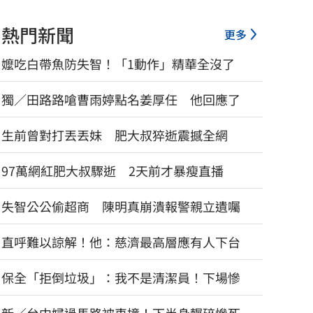
熱門新聞
更多
嬤吃白帶魚防失智！「1動作」精華全沒了
獨／田路路嗆曹雨婷點名姜厚任 他回應了
生前曾對打丟丟妹 肥大叔猝逝震撼全網
97萬網紅肥大叔驟逝 2天前才暴瘦直播
失智公公偷超商 陳明真崩潰報警親立遺囑
直呼難以諒解！他：慈濟最高層應有人下台
保全「拒倒垃圾」：我不是清潔員！下場慘
獨／遭黑「假開店、真選舉」