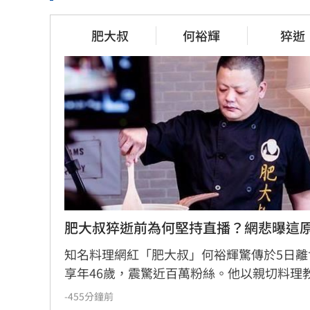
連三個月C
三峽街頭爆槍響！毒品糾紛男遭開
勢曝
槍洩憤
肥大叔
何裕輝
猝逝
14分鐘前
14分鐘前
做錯恐奪命　專家示警停電「7大
統一集團進
NG行為」
爸致敬
18分鐘前
18分鐘前
肥大叔猝逝前為何堅持直播？網悲曝這
知名料理網紅「肥大叔」何裕輝驚傳於5日離
享年46歲，震驚近百萬粉絲。他以親切料理
及堅持品質的創業理念聞名，從更生人翻轉
-455分鐘前
下年收破億紀錄。回顧8月3日的最後直播，