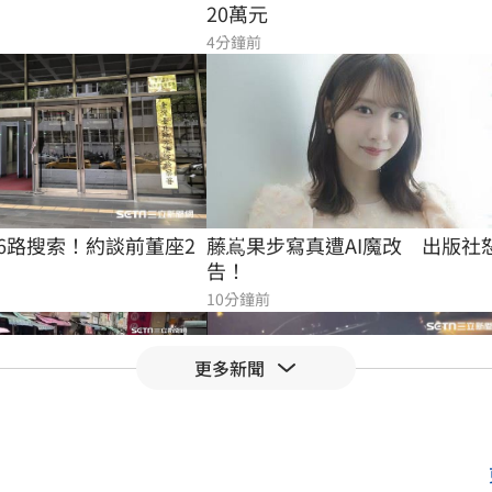
20萬元
4分鐘前
6路搜索！約談前董座2
藤嶌果步寫真遭AI魔改　出版社
告！
10分鐘前
更多新聞