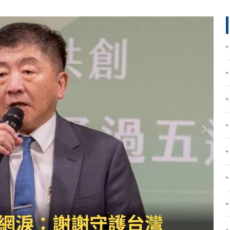
憤
15:04
刁難
15:03
:00
為」
15:00
球
14:59
墜落
14:57
原因
14:54
53
嚇傻
14:48
撞死人」　法官開恩