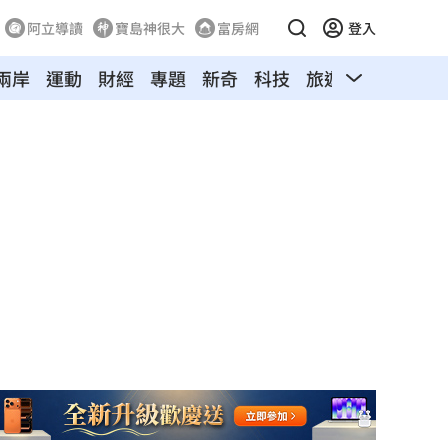
阿立導讀
寶島神很大
富房網
登入
兩岸
運動
財經
專題
新奇
科技
旅遊
汽車
寵物