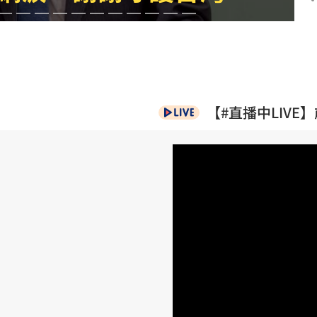
神劇
14:48
紫」
14:47
狂讚
14:46
14:44
【#直播中LIVE】
成形
12:00
」氣
12:00
場！
10:30