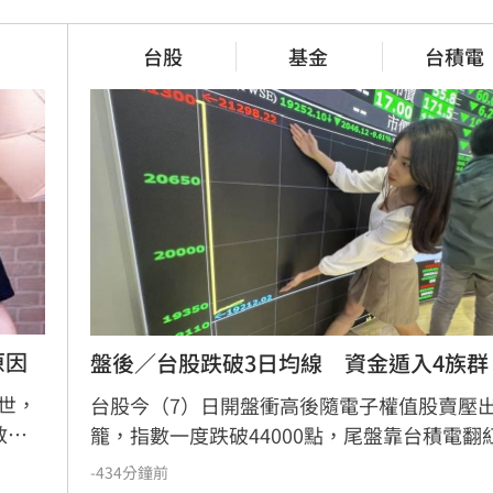
嘴咬鋁箔包也被盤查　騎士質疑
PI破通膨線　央行政策走
刻意刁難
台股
基金
台積電
15分鐘前
口4萬朵石斛蘭向天下爸
錄到一半失控　胡瓜遭陳亞蘭抓
撞氣球
19分鐘前
原因
盤後／台股跌破3日均線　資金遁入4族群
世，
台股今（7）日開盤衝高後隨電子權值股賣壓
教學
籠，指數一度跌破44000點，尾盤靠台積電翻
人生創
撐，終場下跌170.79點，收在44225.91點，
-434分鐘前
當時