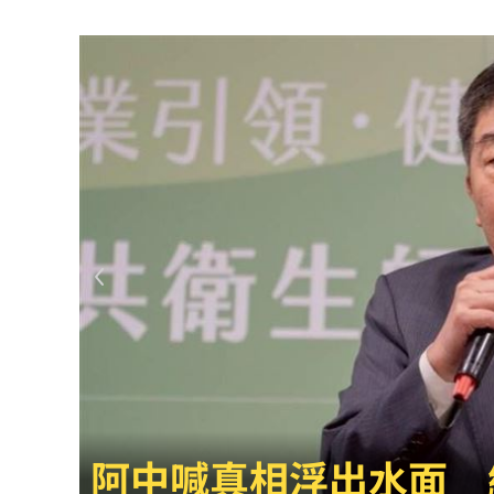
三峽街頭爆槍響！毒品糾紛男遭開槍洩
嘴咬鋁箔包也被盤查 騎士質疑警刻意
2026年市佔40％！台灣頭家最愛神車
15
做錯恐奪命 專家示警停電「7大NG行
錄到一半失控 胡瓜遭陳亞蘭抓頭撞氣
新／南港Lalaport施工意外！鷹架坍塌
肥大叔猝逝前為何堅持直播？網悲曝這
GPT將取消這項限制 免費版都受惠
14:
沈玉琳驚人女僕造型曝光 全場一看都
獨／單親雙寶爸「送貨