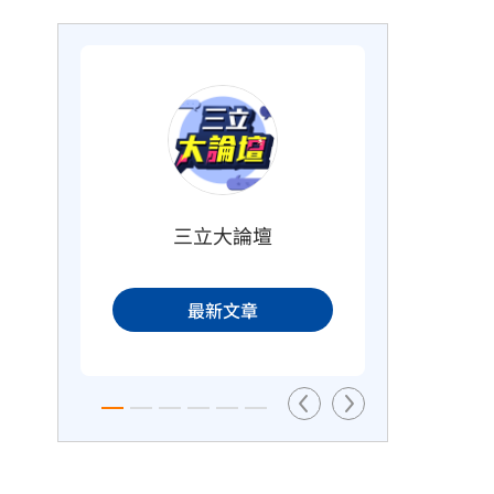
酒測爆表！職軍「接近死亡狀態」
車禍
照開上路
18分鐘前
三立大論壇
台
商場戰國來臨　台中「頂奢大道」
最新文章
逐漸成形
34分鐘前