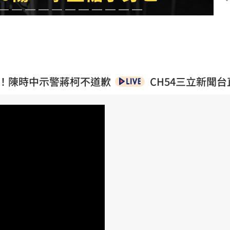
亡
12:11
12:10
告
12:10
億！陳時中示警蔣柯不道歉
CH54三立新聞台
抗性
12:08
成形
12:00
場！
10:30
熱潮
10:00