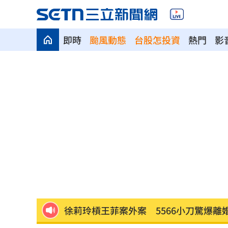
即時
颱風動態
台股怎投資
熱門
影
漢光42／淡水河道部署3道致命防禦阻絕
高希均教授90歲逝！「白吃午餐」秘密
今立秋「6生肖」恐衰爆！專家曝6招大
父親節旅遊被打亂！白海豚逼近2地區炸
肥大叔猝逝曾自嘲更生人！創年收破億
徐莉玲槓王菲案外案 5566小刀驚爆離