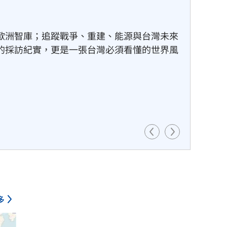
熱帶高壓接手導引，開始往正西方向移動，預
動速度會明顯放慢，週六將是關鍵轉折點。
多