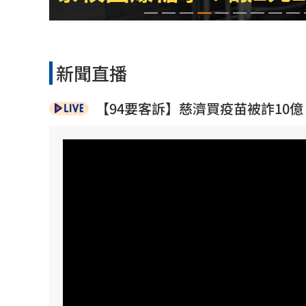
泰校園爆槍擊！釀2死20傷 學生槍手身
蘋果砍價失敗！長鑫存儲靠2底氣拒降價
新聞直播
掃把刺眼傷勢照曝光！女師恐失明要提
【94要客訴】慈濟買疫苗被詐10
新北國王簽周儀翔 毛加恩盛讚頂尖對
台灣彩券開獎直播中
20:31
LIVE三立+24小時直播
15:27
三立iNEWS新聞台線上直播
18:00
商場戰國來臨 台中「頂奢大道」逐漸
「拍片人的多重宇宙」職涯論壇9/12登
8國球員齊聚高雄 Formosa 7s掀足球