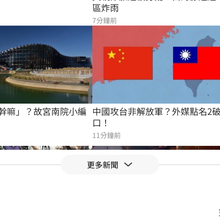
區炸雨
7分鐘前
中國攻台非解放軍？外媒點名2
幹嘛」？故宮南院小編
口！
11分鐘前
更多新聞