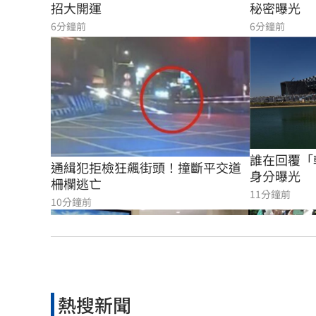
招大開運
秘密曝光
6分鐘前
6分鐘前
誰在回覆「
通緝犯拒檢狂飆街頭！撞斷平交道
身分曝光
柵欄逃亡
11分鐘前
10分鐘前
熱搜新聞