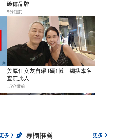
破億品牌
8分鐘前
破
姜厚任女友自曝3碩1博　網搜本名
查無此人
15分鐘前
專欄推薦
更多
更多