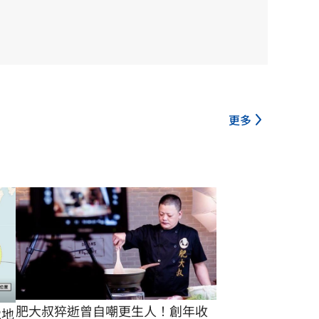
更多
肥大叔猝逝曾自嘲更生人！創年收
2地