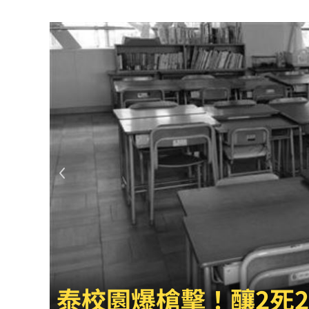
通緝犯拒檢狂飆街頭！撞斷平交道柵欄
誰在回覆「幹嘛」？故宮南院小編身分
中國攻台非解放軍？外媒點名2破口！
12
昔遭抹黑謀財害命終平反 陳時中感性
姜厚任女友自曝3碩1博 網搜本名查無
新／威加重罰300萬！問題苦茶油流向3
毒油案延燒政院點名中市府 蔣萬安竟
肥大叔46歲驟逝！2年前曾逃過車禍死劫
酒測爆表！職軍「接近死亡狀態」照開
王凱追思靈堂開放　邱
職場爸爸「5.5年沒加薪」！父親節調查