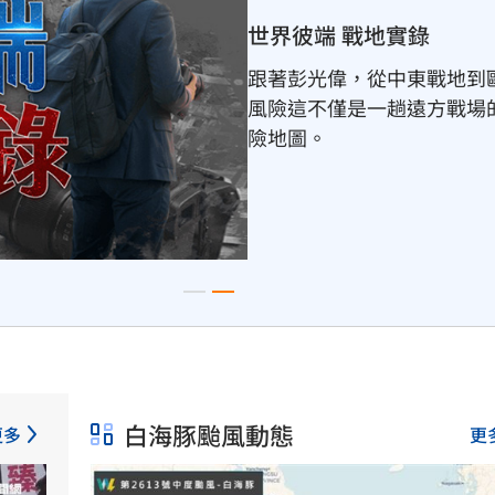
白海豚颱風動態
白海豚逐漸由日韓上空的副
計週五穿越日本沖繩後，移
白海豚颱風動態
更多
更