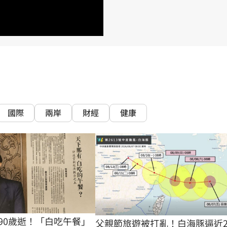
15
國際
兩岸
財經
健康
90歲逝！「白吃午餐」
父親節旅遊被打亂！白海豚逼近