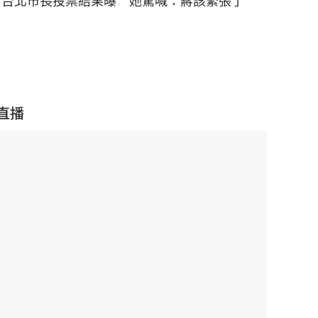
台北市長投票結果曝 她驚喊：蔣該緊張了
直播