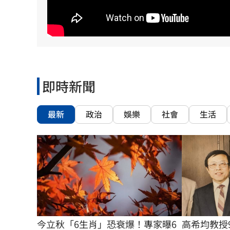
理想混蛋號召粉絲跨海追星吃美食！
18:
即時新聞
最新
政治
娛樂
社會
生活
今立秋「6生肖」恐衰爆！專家曝6
高希均教授