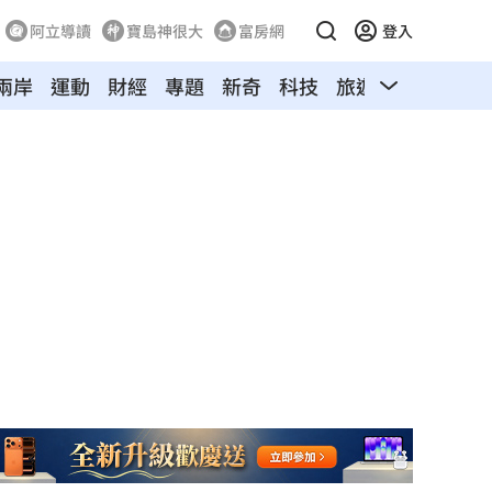
阿立導讀
寶島神很大
富房網
登入
兩岸
運動
財經
專題
新奇
科技
旅遊
汽車
寵物