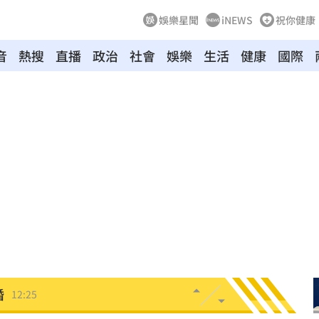
娛樂星聞
iNEWS
祝你健康
音
熱搜
直播
政治
社會
娛樂
生活
健康
國際
12:29
曝光
12:28
開運
12:28
雨
12:27
品牌
12:26
婚
12:25