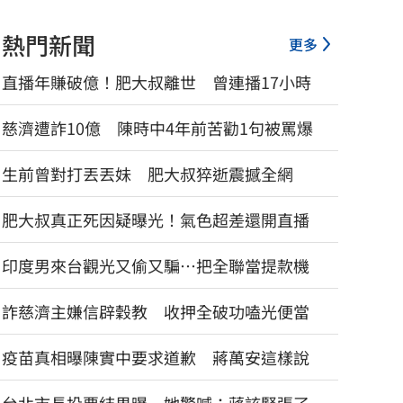
熱門新聞
更多
直播年賺破億！肥大叔離世 曾連播17小時
慈濟遭詐10億 陳時中4年前苦勸1句被罵爆
生前曾對打丟丟妹 肥大叔猝逝震撼全網
肥大叔真正死因疑曝光！氣色超差還開直播
印度男來台觀光又偷又騙…把全聯當提款機
詐慈濟主嫌信辟穀教 收押全破功嗑光便當
疫苗真相曝陳實中要求道歉 蔣萬安這樣說
昔遭抹黑謀財害命終平反　陳