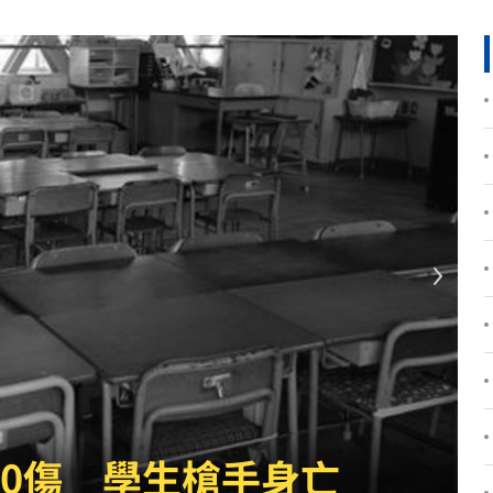
逃亡
12:24
曝光
12:23
:23
發聲
12:20
此人
12:19
縣市
12:18
反問
12:17
12:16
上路
12:16
瓈寬第一時間現身
曝
12:13