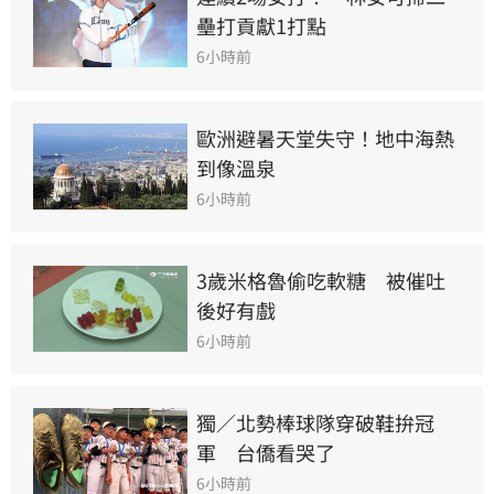
壘打貢獻1打點
6小時前
歐洲避暑天堂失守！地中海熱
到像溫泉
6小時前
3歲米格魯偷吃軟糖　被催吐
後好有戲
6小時前
獨／北勢棒球隊穿破鞋拚冠
軍　台僑看哭了
6小時前