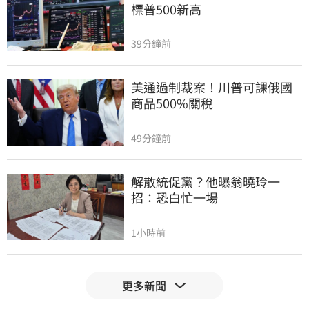
標普500新高
39分鐘前
美通過制裁案！川普可課俄國
商品500%關稅
49分鐘前
解散統促黨？他曝翁曉玲一
招：恐白忙一場
1小時前
疫苗真相！蔣萬安嗆一句　謝
更多新聞
金河痛心發聲