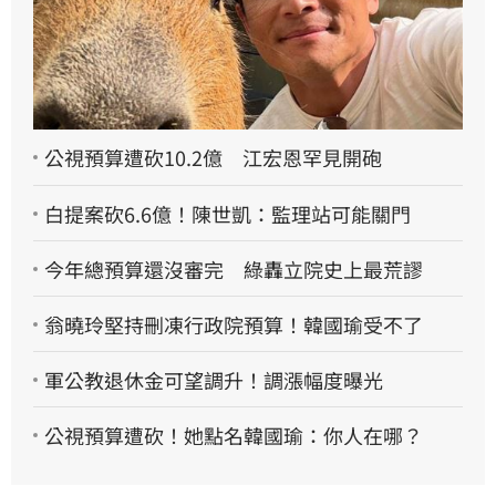
公視預算遭砍10.2億 江宏恩罕見開砲
白提案砍6.6億！陳世凱：監理站可能關門
今年總預算還沒審完 綠轟立院史上最荒謬
翁曉玲堅持刪凍行政院預算！韓國瑜受不了
軍公教退休金可望調升！調漲幅度曝光
公視預算遭砍！她點名韓國瑜：你人在哪？