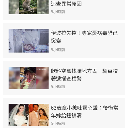
追查異常原因
5小時前
伊波拉失控！專家憂病毒恐已
突變
5小時前
飲料空盒找嘸地方丟　騎車咬
著遭攔查槓警
5小時前
63歲章小蕙吐露心聲：後悔當
年嫁給鍾鎮濤
5小時前