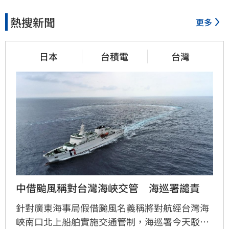
1小時前
熱搜新聞
更多
股災這8檔規模逆勢創高　它最
日本
台積電
台灣
猛成長逾10%
1小時前
爆掛表妹當小三！表姊擅貼IG
下場慘了
中借颱風稱對台灣海峽交管　海巡署譴責
1小時前
針對廣東海事局假借颱風名義稱將對航經台灣海
峽南口北上船舶實施交通管制，海巡署今天駁斥