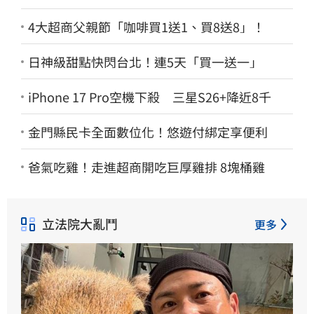
4大超商父親節「咖啡買1送1、買8送8」！
日神級甜點快閃台北！連5天「買一送一」
iPhone 17 Pro空機下殺 三星S26+降近8千
金門縣民卡全面數位化！悠遊付綁定享便利
爸氣吃雞！走進超商開吃巨厚雞排 8塊桶雞
立法院大亂鬥
更多