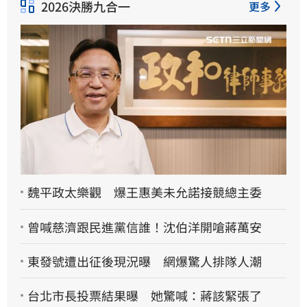
2026決勝九合一
更多
魏平政太樂觀 爆王惠美未允諾接競總主委
曾喊慈濟跟民進黨信誰！沈伯洋開嗆蔣萬安
東發號遭出征後現況曝 網爆驚人排隊人潮
台北市長投票結果曝 她驚喊：蔣該緊張了