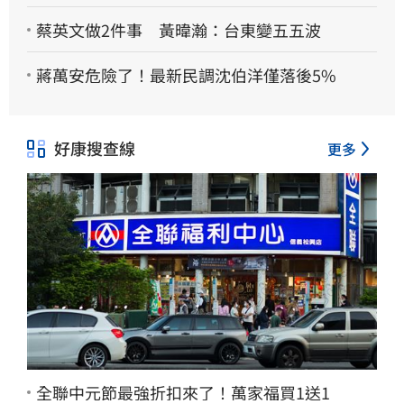
蔡英文做2件事 黃暐瀚：台東變五五波
蔣萬安危險了！最新民調沈伯洋僅落後5%
好康搜查線
更多
全聯中元節最強折扣來了！萬家福買1送1