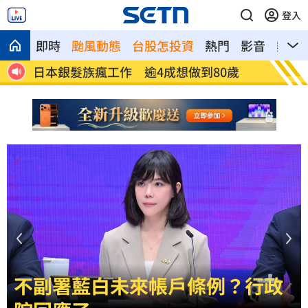
登入
即時
颱風動態
台股怎投資
熱門
影音
熱搜
歲
解散統促黨？他曝翁曉玲一招：恐白忙一
疫苗真
場
聲
白海豚颱風擺盪逼近！雨到「這