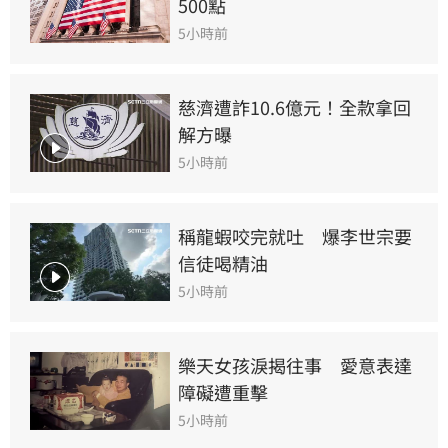
500點
5小時前
慈濟遭詐10.6億元！全款拿回
解方曝
5小時前
稱龍蝦咬完就吐　爆李世宗要
信徒喝精油
5小時前
樂天女孩淚揭往事　愛意表達
障礙遭重擊
5小時前