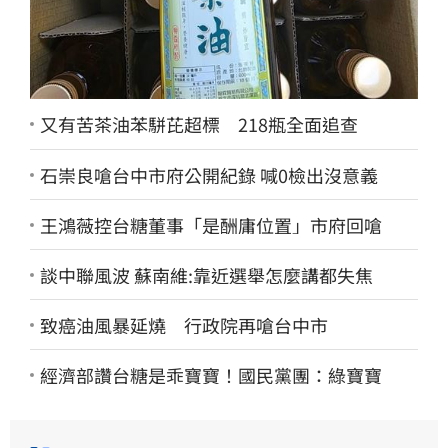
又有苦茶油苯駢芘超標 218瓶全面追查
石崇良嗆台中市府公開紀錄 喊0檢出沒意義
王鴻薇控台糖董事「是酬庸位置」市府回嗆
談中聯風波 蘇南維:靠近選舉怎麼講都失焦
致癌油風暴延燒 行政院再嗆台中市
經濟部讚台糖是乖寶寶！國民黨團：綠寶寶