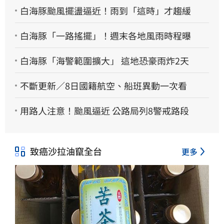
白海豚颱風擺盪逼近！雨到「這時」才趨緩
白海豚「一路搖擺」！週末各地風雨時程曝
白海豚「海警範圍擴大」 這地恐豪雨炸2天
不斷更新／8日國籍航空、船班異動一次看
用路人注意！颱風逼近 公路局列8警戒路段
致癌沙拉油竄全台
更多