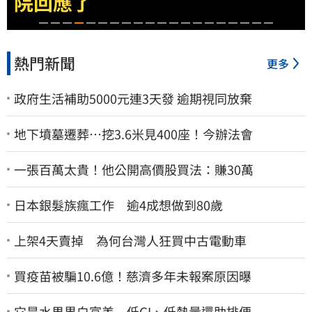
時」才趨緩
熱門新聞
更多
政府生活補助5000元連3天發 逾期視同放棄
地下墳墓遷葬…挖3.6米見400座！今辦法會
一張百萬太貴！他公開高價股買法：賺30萬
日本銀髮族瘋工作 逾4成想做到80歲
上架4天賣掉 為何台灣人狂買中古電動車
買疫苗被騙10.6億！慈濟多年未報案原因曝
它是水果界白富美 低GI、低熱量還助排便