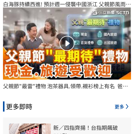
白海豚持續西進! 預計週一侵襲中國浙江 父親節風雨最
劇烈! 中部以北雨勢明顯 南台局部雨｜三立新聞網 
SETN.com
父親節"最雷"禮物 泡茶器具.領帶.襯衫榜上有名  爸
爸"最期待"父親節禮物 現金.國內外旅遊受歡迎｜三立
新聞網 SETN.com
更多即時
更多
新／四指齊揚！台指期飆破