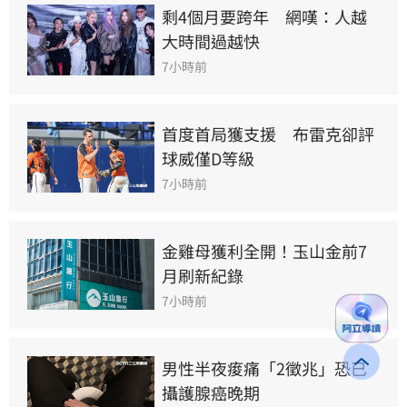
剩4個月要跨年　網嘆：人越
大時間過越快
7小時前
首度首局獲支援　布雷克卻評
球威僅D等級
7小時前
金雞母獲利全開！玉山金前7
月刷新紀錄
7小時前
男性半夜痠痛「2徵兆」恐已
攝護腺癌晚期