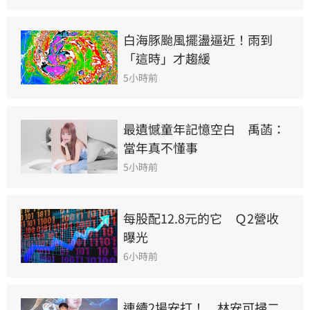
白海豚颱風擺盪逼近！雨到
「這時」才趨緩
5小時前
最遺憾童年記憶空白　禹菡：
當年真不懂事
5小時前
每股配12.8元的它　Ｑ2營收
曝光
6小時前
連續2場安打！　林安可掃二