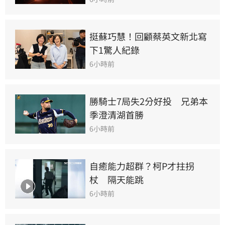
挺蘇巧慧！回顧蔡英文新北寫
下1驚人紀錄
6小時前
勝騎士7局失2分好投　兄弟本
季澄清湖首勝
6小時前
自癒能力超群？柯P才拄拐
杖　隔天能跳
6小時前