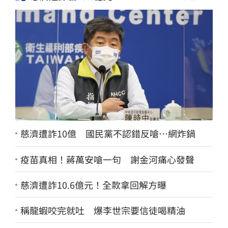
4小時前
慈濟遭詐10億 國民黨不認錯反嗆⋯網炸鍋
疫苗真相！蔣萬安嗆一句 謝金河痛心發聲
慈濟遭詐10.6億元！全款拿回解方曝
稱龍蝦咬完就吐 爆李世宗要信徒喝精油