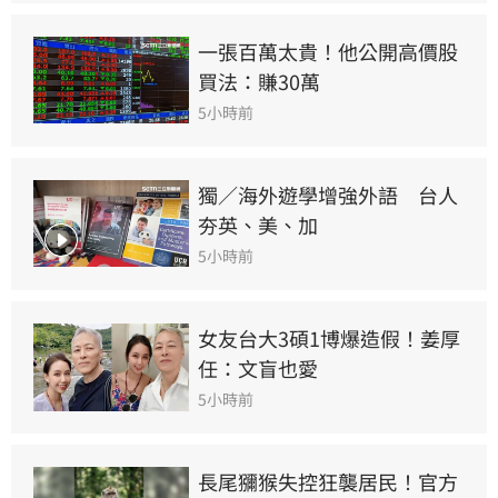
一張百萬太貴！他公開高價股
買法：賺30萬
5小時前
獨／海外遊學增強外語　台人
夯英、美、加
5小時前
女友台大3碩1博爆造假！姜厚
任：文盲也愛
5小時前
長尾獼猴失控狂襲居民！官方