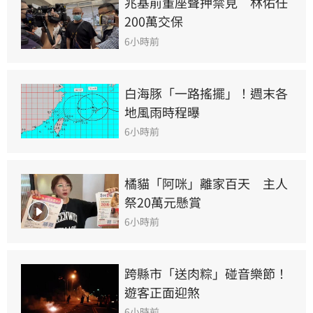
兆基前董座聲押禁見　林佑任
200萬交保
6小時前
白海豚「一路搖擺」！週末各
地風雨時程曝
6小時前
橘貓「阿咪」離家百天　主人
祭20萬元懸賞
6小時前
跨縣市「送肉粽」碰音樂節！
遊客正面迎煞
6小時前