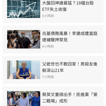
大盤回神誰最猛？18檔台股
ETF失土收復
6小時前
兆基債務風暴！李建成遭當庭
逮補聲押禁見
6小時前
父逝世也不敢回家！男殺友後
躲深山21年
7小時前
蔡英文重磅出手！民進黨「第
二戰場」成形