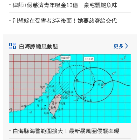
律師+假慈濟青年吸金10億 豪宅飄鮑魚味
別想躲在受害者3字後面！她要慈濟給交代
白海豚颱風動態
更多
白海豚海警範圍擴大！最新暴風圈侵襲率曝