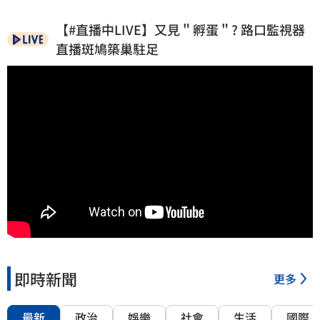
【#直播中LIVE】又見＂孵蛋＂? 路口監視器
直播斑鳩築巢駐足
即時新聞
更多
最新
政治
娛樂
社會
生活
國際