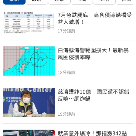
7月急跌觸底　高含積這幾檔受
益人激增！
17分鐘前
白海豚海警範圍擴大！最新暴
風圈侵襲率曝
18分鐘前
慈濟遭詐10億　國民黨不認錯
反嗆⋯網炸鍋
19分鐘前
就業意外爆冷！那指漲342點　