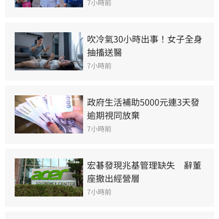
7小時前
吹冷氣30小時出事！女子全身
抽搐送醫
7小時前
政府生活補助5000元連3天發 
逾期視同放棄
7小時前
宏碁發現兆基管理缺失　辭董
座撤出經營層
7小時前