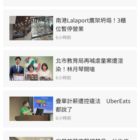
南港Lalaport鷹架坍塌！3櫃
位暫停營業
6小時前
北市教育局再喊虐童案遭渲
染！林月琴開嗆
6小時前
疊單計薪遭控違法　UberEats
都說了
6小時前