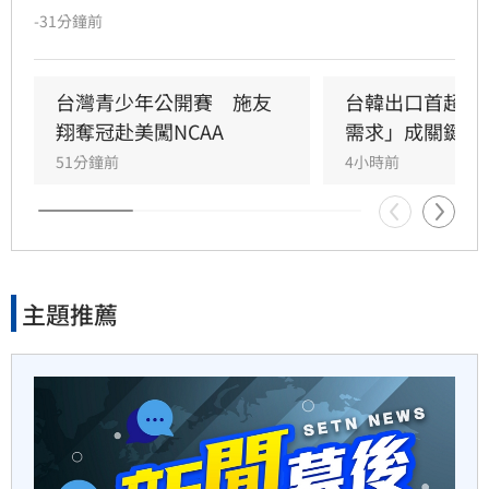
半導體與綠能雙箭頭！ 「它」
中國無權在台灣海峽實施交通管制，並嚴厲譴
-31分鐘前
霸氣狂賺
責。
1小時前
台灣青少年公開賽　施友
台韓出口首超日
翔奪冠赴美闖NCAA
需求」成關鍵
華許9月升息？ING：匯市在他
51分鐘前
4小時前
與戰爭間拉鋸
2小時前
老後離婚財產怎麼分？　丈夫
主題推薦
退休金拒分
2小時前
「這餐飲集團」擺脫陰霾！上
半年營收創高