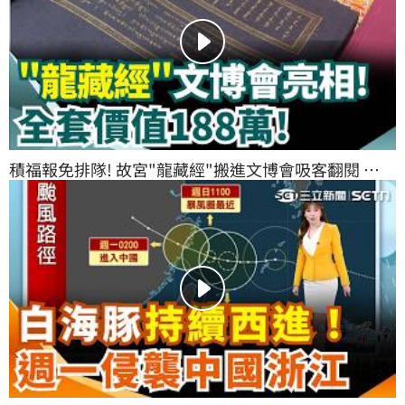
積福報免排隊! 故宮"龍藏經"搬進文博會吸客翻閱 
"188萬元111冊"吸企業購買｜三立新聞網 SETN.com