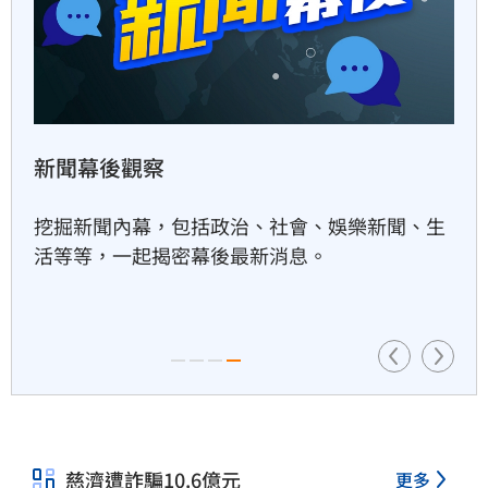
2小時前
賓士S500擋浩劫！車主這話暖
哭全網
白海豚颱風動態
4小時前
白海豚逐漸由日韓上空的副熱帶高壓接手導引，
開始往正西方向移動，預計週五穿越日本沖繩
台股暴跌誰最能扛　高含金這
幾檔繳正報酬
後，移動速度會明顯放慢，週六將是關鍵轉折
點。
4小時前
Q2獲利年增221%　愛普*EPS
衝4.18元！
慈濟遭詐騙10.6億元
更多