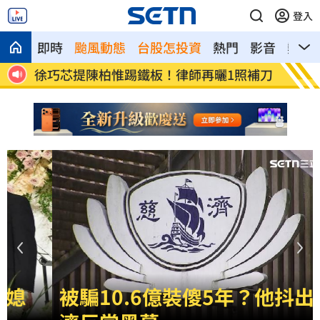
登入
即時
颱風動態
台股怎投資
熱門
影音
熱搜
馬尼
徐巧芯提陳柏惟踢鐵板！律師再曬1照補刀
看完慈
爆
被騙10.6億裝傻5年？他抖出慈