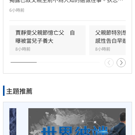
6小時前
透露，父親一生以海為家，兩人相處時間極少，
6小時前
甚至錯過他的婚禮。直到父親罹患胃癌末期，才
煮菜遭婆婆罵！尫勸別計較　
坦承當年曾悄悄現身婚宴現場，因愧對家人只敢
人妻嘆像台傭
在門外落淚。最讓狄志為心碎的是，當年陪病重
賈靜雯父親節憶亡父　自
父親節特別想他
父親曬太陽時，自己因忙於接工作電話而忽視了
曝被當兒子養大
感性告白早逝父
6小時前
父親，沒想到那竟是父子最後的相處，父親回房
8小時前
8小時前
後便陷入永眠。這段錯過的對話成為他20年來心
新／白海豚近北部海面！氣象
中最深的遺憾，他以此感嘆，有些電話晚點接沒
署發豪雨特報
關係，但錯過的親情與話語，可能再也無法挽
回，呼籲大眾珍惜身邊親人。
6小時前
主題推薦
南電Q2財報公布後　目標價調
升
6小時前