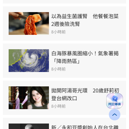
以為益生菌護腎　他餐餐泡菜
2週後險洗腎
8小時前
白海豚暴風圈縮小！氣象署揭
「降雨熱區」
8小時前
拋開阿湯哥光環　20歲舒莉初
登台網改口
8小時前
新／永和豆漿創始人在台北離