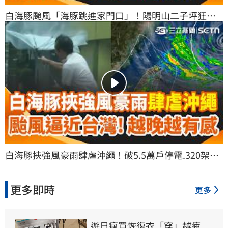
白海豚颱風「海豚跳進家門口」！陽明山二子坪狂風
暴雨 能見度低遊客防颱提早下山 外圍環流甩雨！西南
風週一接力 南台灣雨勢增｜三立新聞網 SETN.com
白海豚挾強風豪雨肆虐沖繩！破5.5萬戶停電.320架航
班停飛 颱風逼近家門口「越晚越有感」！估雨彈從北
轟到南｜三立新聞網 SETN.com
更多即時
更多
遊日瘋買恢復衣「穿」越疲