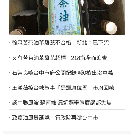
翰霖苦茶油苯駢芘不合格 新北：已下架
又有苦茶油苯駢芘超標 218瓶全面追查
石崇良嗆台中市府公開紀錄 喊0檢出沒意義
王鴻薇控台糖董事「是酬庸位置」市府回嗆
談中聯風波 蘇南維:靠近選舉怎麼講都失焦
致癌油風暴延燒 行政院再嗆台中市