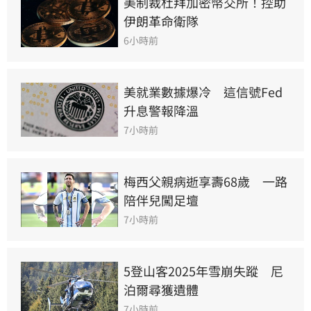
美制裁杜拜加密幣交所！控助
伊朗革命衛隊
6小時前
美就業數據爆冷　這信號Fed
升息警報降溫
7小時前
梅西父親病逝享壽68歲　一路
陪伴兒闖足壇
7小時前
5登山客2025年雪崩失蹤　尼
泊爾尋獲遺體
7小時前