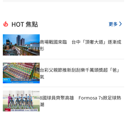
HOT 焦點
更多
商場戰國來臨　台中「頂奢大道」逐漸成
形
台彩父親節推新刮刮樂千萬頭獎超「爸」
氣
8國球員齊聚高雄　Formosa 7s掀足球熱
潮