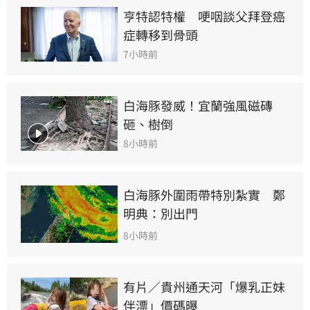
亨特認特權　哽咽談父拜登癌
症轉移到骨頭
7小時前
白海豚發威！宜蘭強風磁磚
砸、樹倒
8小時前
白海豚外圍雨帶特別紮實　鄭
明典：別出門
8小時前
有片／貴州通天河「爆乳正妹
伴漂」價碼曝