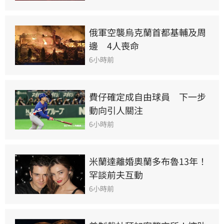
俄軍空襲烏克蘭首都基輔及周
邊　4人喪命
6小時前
費仔確定成自由球員　下一步
動向引人關注
6小時前
米蘭達離婚奧蘭多布魯13年！
罕談前夫互動
6小時前