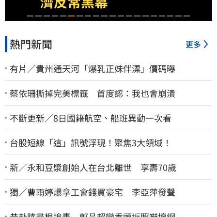
濟反常黑幕
熱門新聞
更多
有片／貴州通天河「爆乳正妹伴漂」價碼曝
蔡依珊撕掉完美標籤 首度認：我也會崩潰
不斷更新／8日國籍航空、船班異動一次看
台股短線「這」訊號浮現！聚焦3大領域！
新／永和豆漿創始人在台北離世 享壽70歲
獨／曹雨婷爆拿工會錢買豪宅 李亞萍發聲
昔赴陸尋根挨轟 郭品超變禿頭近照嚇壞網