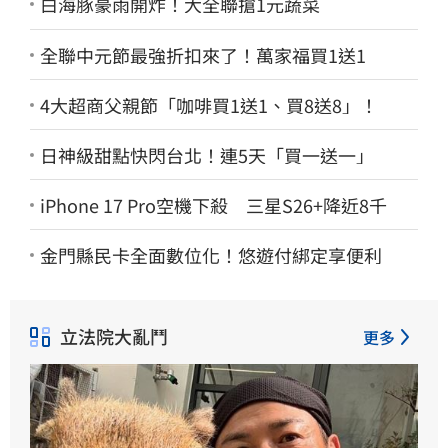
白海豚豪雨開炸！大全聯搶1元蔬菜
全聯中元節最強折扣來了！萬家福買1送1
4大超商父親節「咖啡買1送1、買8送8」！
日神級甜點快閃台北！連5天「買一送一」
iPhone 17 Pro空機下殺 三星S26+降近8千
金門縣民卡全面數位化！悠遊付綁定享便利
立法院大亂鬥
更多