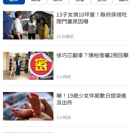
13子女擠10坪屋！縣府探視吃
閉門羹原因曝
16分鐘前
徐巧芯翻車？陳柏惟曬2照回擊
1小時前
嚇！19歲少女伴屍數日提袋進
派出所
1小時前