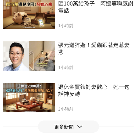
匯100萬給孫子　阿嬤等嘸感謝
電話
1小時前
張元瀚猝逝！愛貓跟著走惹妻
悲
1小時前
退休金買錶討妻歡心　她一句
話神反轉
3小時前
更多新聞
Fed沒升息股市跌　投信揭下一
步布局方向