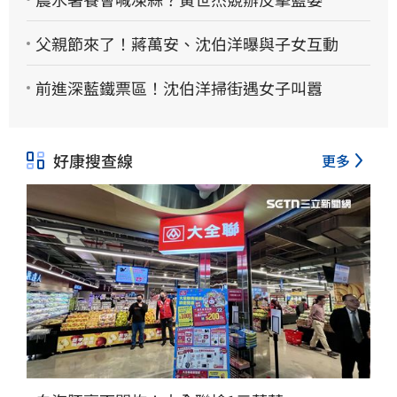
父親節來了！蔣萬安、沈伯洋曝與子女互動
前進深藍鐵票區！沈伯洋掃街遇女子叫囂
好康搜查線
更多