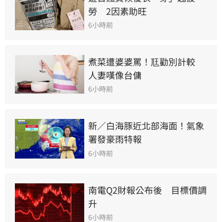
勞　2因素助旺
6小時前
煮菜遭婆婆罵！尫勸別計較　
人妻嘆像台傭
6小時前
新／白海豚近北部海面！氣象
署發豪雨特報
6小時前
南電Q2財報公布後　目標價調
升
6小時前