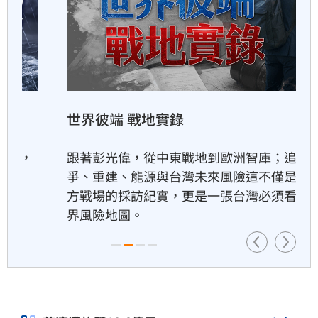
俄軍空襲烏克蘭首都基輔及周
邊　4人喪命
6小時前
世界彼端 戰地實錄
費仔確定成自由球員　下一步
動向引人關注
跟著彭光偉，從中東戰地到歐洲智庫；追蹤戰
6小時前
爭、重建、能源與台灣未來風險這不僅是一趟遠
方戰場的採訪紀實，更是一張台灣必須看懂的世
界風險地圖。
米蘭達離婚奧蘭多布魯13年！
罕談前夫互動
6小時前