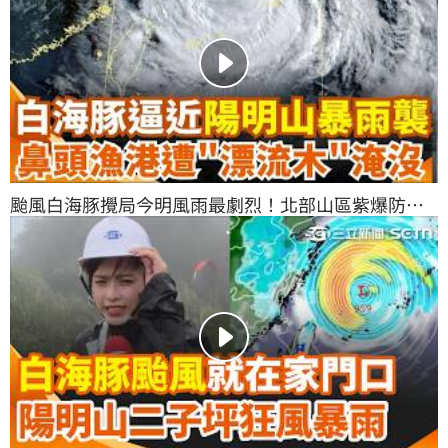
颱風白海豚攪局今明風雨最劇烈！北部山區紫爆防豪
雨 鼻頭漁港慘被淹沒｜三立新聞網 SETN.com