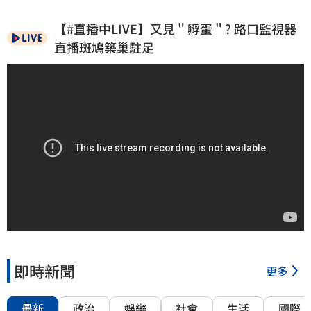
【#直播中LIVE】又見＂孵蛋＂? 路口監視器
直播斑鳩築巢駐足
即時新聞
更多
最新
政治
娛樂
社會
生活
國際