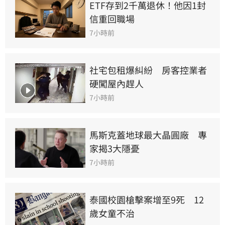
ETF存到2千萬退休！他因1封
信重回職場
7小時前
社宅包租爆糾紛　房客控業者
硬闖屋內趕人
7小時前
馬斯克蓋地球最大晶圓廠　專
家揭3大隱憂
7小時前
泰國校園槍擊案增至9死　12
歲女童不治