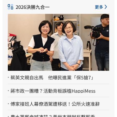
2026決勝九合一
更多
蔡英文親自出馬 他曝民進黨「保5搶7」
蔣市政一團糟？活動背板誤植HappiMess
傅家接班人幕僚酒駕遭移送！公所火速准辭
農水署餐會喊凍蒜？黃世杰競辦反擊藍委