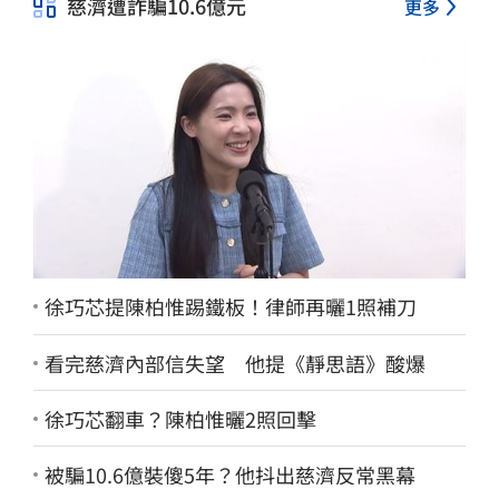
慈濟遭詐騙10.6億元
更多
徐巧芯提陳柏惟踢鐵板！律師再曬1照補刀
看完慈濟內部信失望 他提《靜思語》酸爆
徐巧芯翻車？陳柏惟曬2照回擊
被騙10.6億裝傻5年？他抖出慈濟反常黑幕