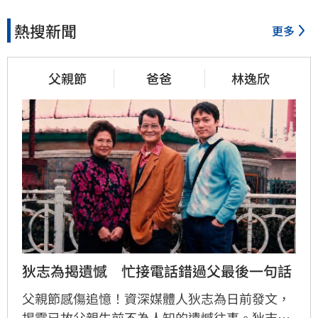
熱搜新聞
更多
5小時前
少女在家產子男嬰夭折　裹毛
父親節
爸爸
林逸欣
巾藏住處多日
5小時前
劍橋最年輕黑人教授閃辭！爆
論文抄襲造假
6小時前
狄志為揭遺憾　忙接電話錯過父最後一句話
遊日瘋買恢復衣「穿」越疲
勞　2因素助旺
父親節感傷追憶！資深媒體人狄志為日前發文，
揭露已故父親生前不為人知的遺憾往事。狄志為