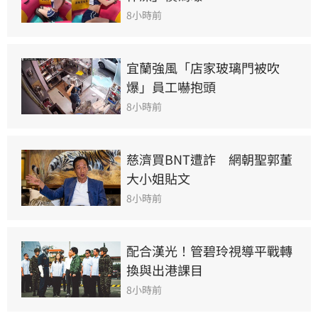
8小時前
宜蘭強風「店家玻璃門被吹
爆」員工嚇抱頭
8小時前
慈濟買BNT遭詐　網朝聖郭董
大小姐貼文
8小時前
配合漢光！管碧玲視導平戰轉
換與出港課目
8小時前