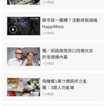
7小時前
蔣市政一團糟？活動背板誤植
HappiMess
7小時前
獨／田路路突改口找楊光友　
許常德爆內幕
7小時前
飛機餐1果汁爆廁所之亂　
醫：3類人勿亂喝
7小時前