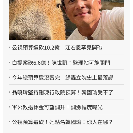
公視預算遭砍10.2億 江宏恩罕見開砲
白提案砍6.6億！陳世凱：監理站可能關門
今年總預算還沒審完 綠轟立院史上最荒謬
翁曉玲堅持刪凍行政院預算！韓國瑜受不了
軍公教退休金可望調升！調漲幅度曝光
公視預算遭砍！她點名韓國瑜：你人在哪？