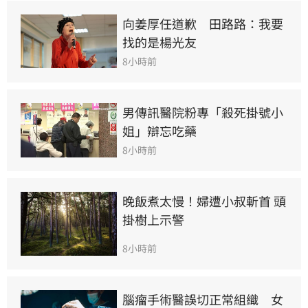
向姜厚任道歉　田路路：我要
找的是楊光友
8小時前
男傳訊醫院粉專「殺死掛號小
姐」辯忘吃藥
8小時前
晚飯煮太慢！婦遭小叔斬首 頭
掛樹上示警
8小時前
腦瘤手術醫誤切正常組織　女