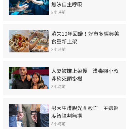
無法自主呼吸
8小時前
消失10年回歸！好市多經典美
食重新上架
8小時前
人妻被嫌上菜慢　遭毒癮小叔
斧砍死頭掛樹
8小時前
男大生遭脫光圍毆亡　主嫌輕
度智障判無期
8小時前