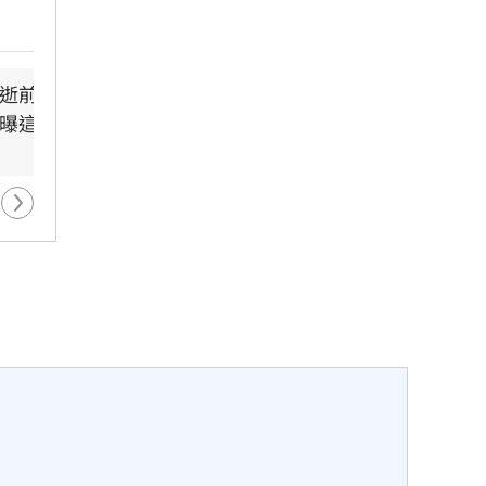
生前
顯得
雖
作
慈濟遭詐10億　最新聲明：
慈濟買BNT遭詐
逝前為何堅持直
肥大叔國台語教煮菜爆紅　
的確
不排除提告求償
務必相信專業
曝這原因
曾創年收破億
-241分鐘前
-223分鐘前
-95分鐘前