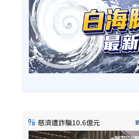
動，預
點。
慈濟遭詐騙10.6億元