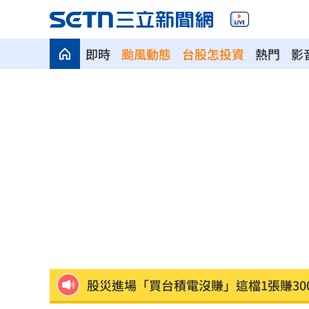
即時
颱風動態
台股怎投資
熱門
影
幫忙照顧好銀髮族錢包！台新「3大」防
獨／訂日本餐廳爽約 他遭簡訊討一萬
陳鏞基退休誰接班？餅總早替獅隊規劃
外資大賣407億！「這2檔」成提款機
20
別想躲在受害者3字後面！她要慈濟給交
股災進場「買台積電沒賺」這檔1張賺30
方恩格拿國軍小泡芙作文章 遭1事實打