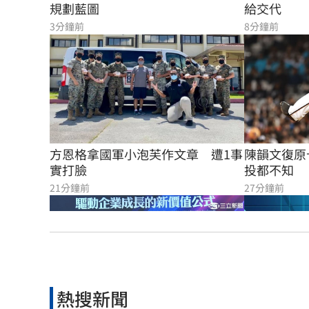
給交代
規劃藍圖
8分鐘前
3分鐘前
方恩格拿國軍小泡芙作文章　遭1事
陳韻文復原
實打臉
投都不知
21分鐘前
27分鐘前
熱搜新聞