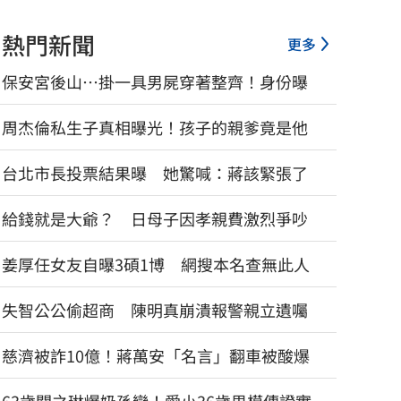
熱門新聞
更多
保安宮後山…掛一具男屍穿著整齊！身份曝
周杰倫私生子真相曝光！孩子的親爹竟是他
台北市長投票結果曝 她驚喊：蔣該緊張了
給錢就是大爺？ 日母子因孝親費激烈爭吵
姜厚任女友自曝3碩1博 網搜本名查無此人
失智公公偷超商 陳明真崩潰報警親立遺囑
慈濟被詐10億！蔣萬安「名言」翻車被酸爆
白海豚颱風影響時間增加　1