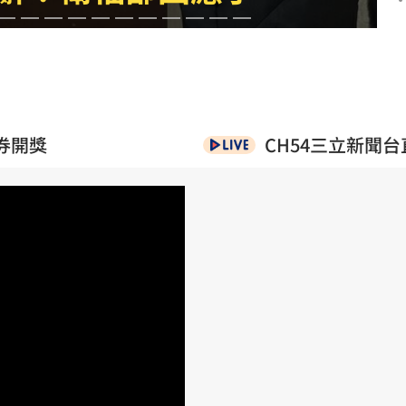
秘辛
19:42
薪
19:40
傳說
19:38
廢」
19:31
彩券開獎
CH54三立新聞台
成形
12:00
」氣
12:00
場！
10:30