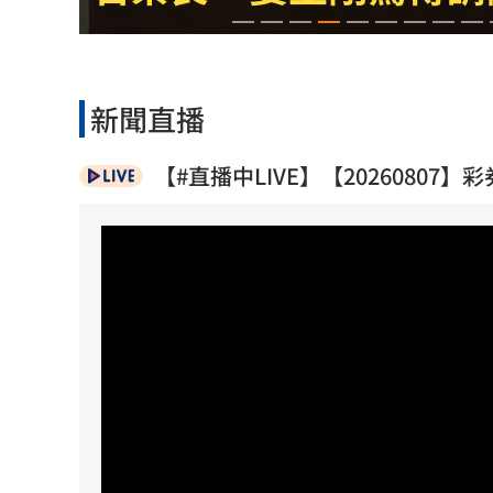
《KPOP獵魔女團》團隊將訪台 曝爆紅
賴清德呼籲：企業有賺錢就該幫員工加
波若威獲百倍「本夢比」 專家揭都市
新聞直播
LINE更新傳災情！ 用戶怨「主題全報
【#直播中LIVE】【20260807】
台灣彩券開獎直播中
20:31
LIVE三立+24小時直播
15:27
三立iNEWS新聞台線上直播
18:00
商場戰國來臨 台中「頂奢大道」逐漸
台彩父親節推新刮刮樂千萬頭獎超「爸
「拍片人的多重宇宙」職涯論壇9/12登