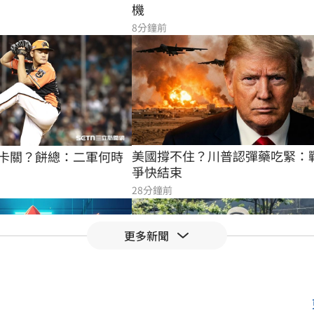
機
8分鐘前
美國撐不住？川普認彈藥吃緊：
卡關？餅總：二軍何時
爭快結束
28分鐘前
更多新聞