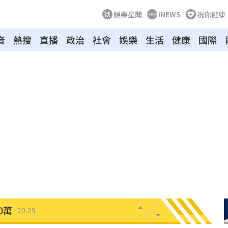
娛樂星聞
iNEWS
祝你健康
音
熱搜
直播
政治
社會
娛樂
生活
健康
國際
線
20:35
日幣
20:33
藍圖
20:32
:27
代
20:27
0萬
20:25
臉
20:14