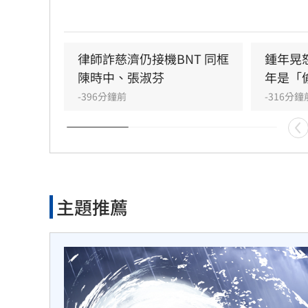
屬。詹凌瑀批評，當年藍白政治人物藉此抹
「卡疫苗」以獲取政治紅利，如今真相大白
道歉。此外，詹凌瑀強調慈濟不應僅以「受
自居，面對大眾捐贈的善款遭濫用，慈濟有
律師詐慈濟仍接機BNT 同框
鍾年晃
外公開決策細節。
陳時中、張淑芬
年是「
-396分鐘前
-316分鐘
主題推薦