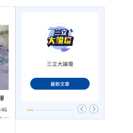
影后
《KPOP獵魔女團》團隊將訪台　曝
爆紅秘辛
53分鐘前
三立大論壇
打
車站、農場廁所裝針孔　台鐵司機
成偷拍狼
最新文章
1小時前
曝
46
，憑
色，