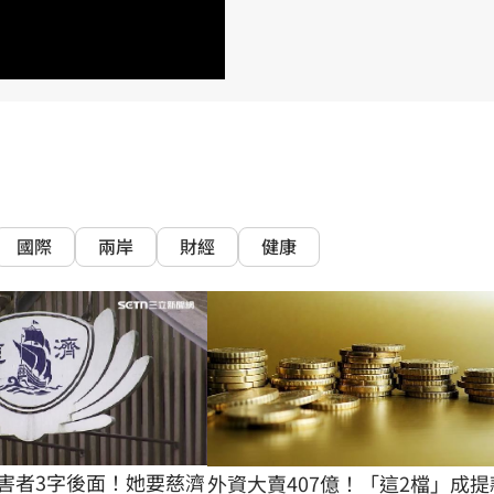
熱潮
10:00
15
國際
兩岸
財經
健康
害者3字後面！她要慈濟
外資大賣407億！「這2檔」成提