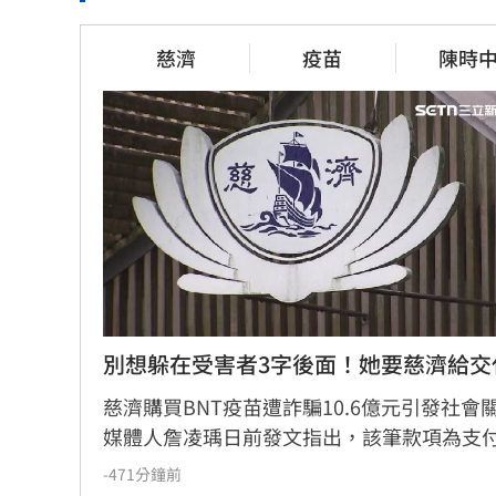
群聯7月營
台新新光金控淨零論壇 專家分享永
增4500%
續治理
慈濟
疫苗
陳時
44分鐘前
35分鐘前
美國出手封
波若威獲百倍「本夢比」　專家揭
高調引進
都市傳說
1小時前
57分鐘前
別想躲在受害者3字後面！她要慈濟給交
慈濟購買BNT疫苗遭詐騙10.6億元引發社會
媒體人詹凌瑀日前發文指出，該筆款項為支
客的「委任顧問費」，並質疑決策過程與責
-471分鐘前