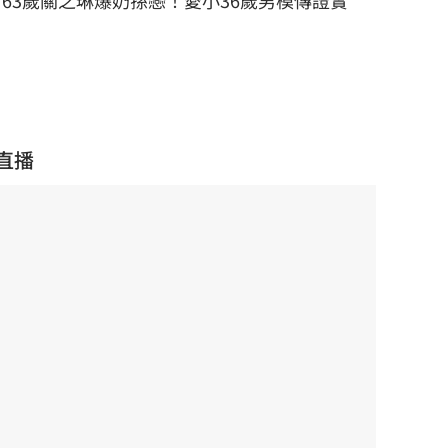
63歲關之琳爆奶孫戀！愛小36歲男模傳證實
直播