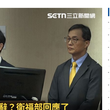
不知
20:08
結束
20:07
20:07
理
20:00
片曝
20:00
了
19:54
0%
19:51
反擊
19:45
2倍
19:45
害　右半臉全爛