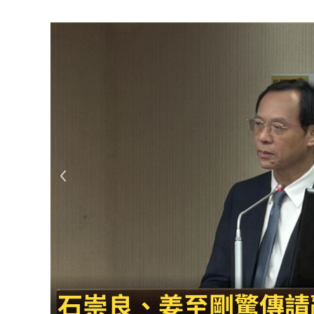
陳韻文復原卡關？餅總：二軍何時投都
美國撐不住？川普認彈藥吃緊：戰爭快
專家曝下週「這兩天」短線反彈要來了
台新新光金控淨零論壇 專家分享永續治
「料理網紅」肥大叔暴瘦猝逝 住院照
不副署藍白未來帳戶條例？行政院回應
群聯7月營收刷新紀錄！1物出貨暴增450
遭小38歲前任討2400萬 75歲影后強硬
肥大叔猝逝 廚房2事恐害罹癌風險增近
桃園85歲老婦遭尪殺