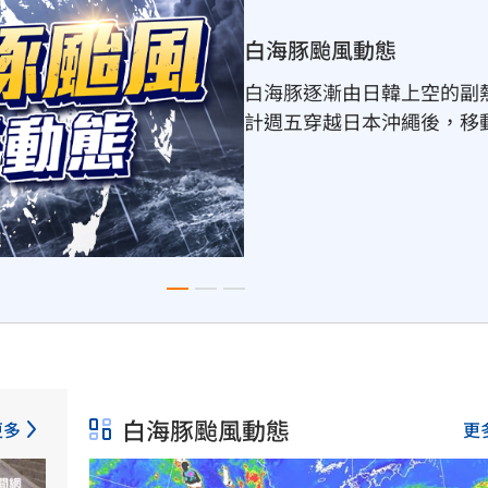
世界彼端 戰地實錄
跟著彭光偉，從中東戰地到
風險這不僅是一趟遠方戰場
險地圖。
白海豚颱風動態
更多
更