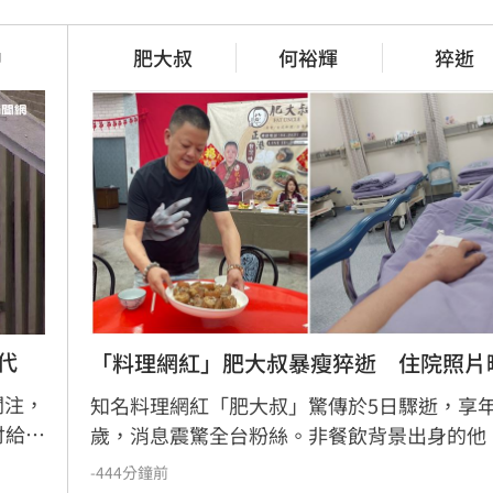
遭小38歲前任討2400萬　75歲
收刷新紀錄！1物出貨暴
強硬反擊
中
肥大叔
何裕輝
猝逝
50分鐘前
殺中國機器人！北市曾
初來富邦最熟張育成　瑪帝斯：
電玩用過
1小時前
代
「料理網紅」肥大叔暴瘦猝逝　住院照片
關注，
知名料理網紅「肥大叔」驚傳於5日驟逝，享年
付給掮
歲，消息震驚全台粉絲。非餐飲背景出身的他
任歸
藉親切教學與拚勁，將直播事業經營得有聲有
-444分鐘前