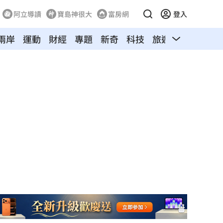
阿立導讀
寶島神很大
富房網
登入
兩岸
運動
財經
專題
新奇
科技
旅遊
汽車
寵物