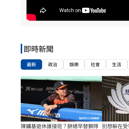
8國球員齊聚高雄 Formosa 7s掀足球
理想混蛋號召粉絲跨海追星吃美食！
18:
即時新聞
最新
政治
娛樂
社會
生活
別想躲在受
陳鏞基退休誰接班？餅總早替獅隊