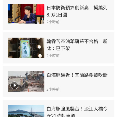
日本防衛預算創新高　擬編列
8.9兆日圓
2小時前
翰霖苦茶油苯駢芘不合格　新
北：已下架
2小時前
白海豚逼近！宜蘭路樹被吹斷
2小時前
白海豚強風襲台！淡江大橋今
晚21時封車道