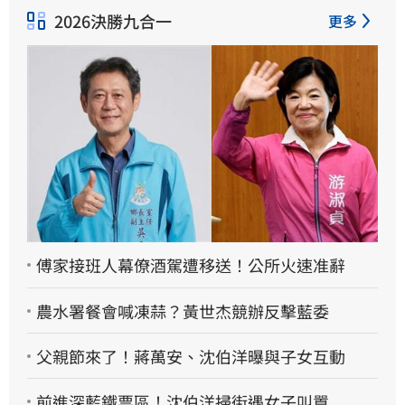
2026決勝九合一
更多
傅家接班人幕僚酒駕遭移送！公所火速准辭
農水署餐會喊凍蒜？黃世杰競辦反擊藍委
父親節來了！蔣萬安、沈伯洋曝與子女互動
前進深藍鐵票區！沈伯洋掃街遇女子叫囂