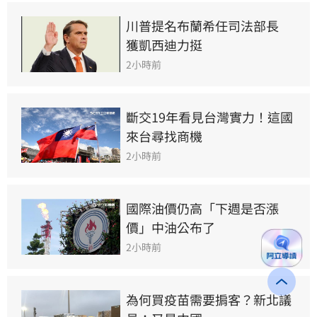
川普提名布蘭希任司法部長　
獲凱西迪力挺
2小時前
斷交19年看見台灣實力！這國
來台尋找商機
2小時前
國際油價仍高「下週是否漲
價」中油公布了
2小時前
為何買疫苗需要掮客？新北議