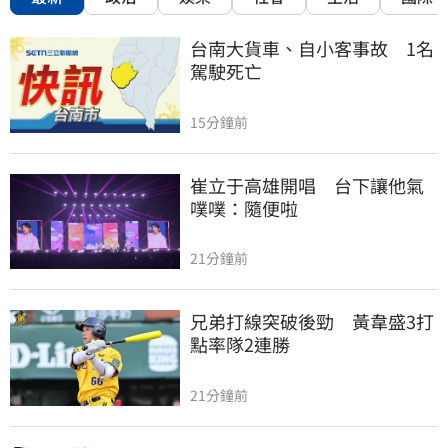
台南大貨車、自小客事故　1名
駕駛死亡
15分鐘前
崔立于高雄開唱　台下讓他氣
噗噗：隨便啦
21分鐘前
兄弟打線突破後勁　黃韋盛3打
點率隊2連勝
21分鐘前