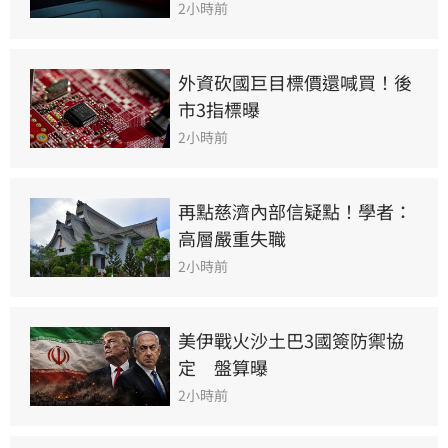
2小時前
外資砍國巨目標價還喊買！後
市3指標曝
2小時前
再點慈濟內部信疑點！學者：
高層嚴重失職
2小時前
美伊戰火沙土巴3國簽防禦協
定　盤算曝
2小時前