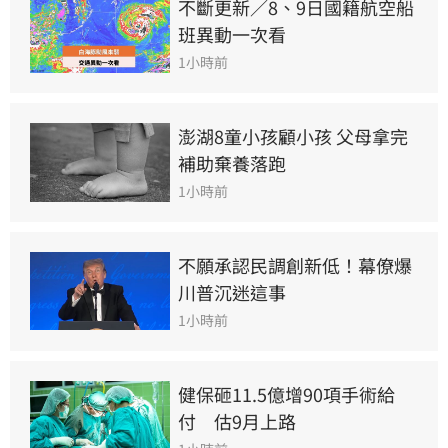
不斷更新／8、9日國籍航空船
班異動一次看
1小時前
澎湖8童小孩顧小孩 父母拿完
補助棄養落跑
1小時前
不願承認民調創新低！幕僚爆
川普沉迷這事
1小時前
健保砸11.5億增90項手術給
付　估9月上路