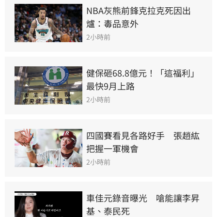
NBA灰熊前鋒克拉克死因出
爐：毒品意外
2小時前
健保砸68.8億元！「這福利」
最快9月上路
2小時前
四國賽看見各路好手　張趙紘
把握一軍機會
2小時前
車佳元錄音曝光　嗆能讓李昇
基、泰民死