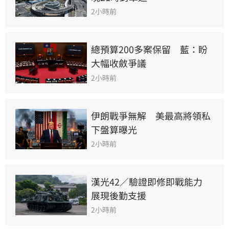
2小時前
總預算200多案保留　藍：盼
大幅收斂爭議
2小時前
伊朗戰爭無解　美最高將領私
下盤算曝光
2小時前
漢光42／驗證即修即戰能力　
展現後勤支援
2小時前