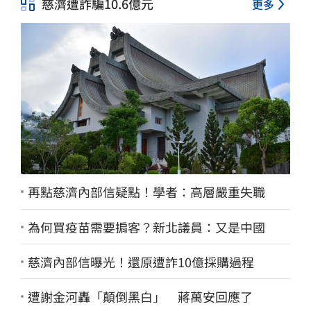
慈濟遭詐騙10.6億元
更多
再點慈濟內部信疑點！學者：高層嚴重失職
為何買疫苗需要掮客？新北議員：又是中國
慈濟內部信曝光！還原遭詐10億採購過程
遭謝金河轟「顛倒黑白」 蔣萬安回應了