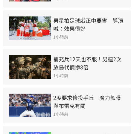
男星拍足球戲正中要害　導演
喊：效果很好
1小時前
補充兵12天也不服！男連2次
放鳥代價慘8倍
1小時前
2度要求修投手丘　魔力藍曝
與布雷克有關
1小時前