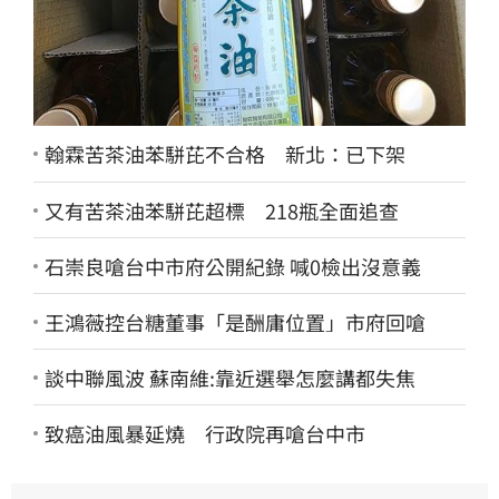
翰霖苦茶油苯駢芘不合格 新北：已下架
又有苦茶油苯駢芘超標 218瓶全面追查
石崇良嗆台中市府公開紀錄 喊0檢出沒意義
王鴻薇控台糖董事「是酬庸位置」市府回嗆
談中聯風波 蘇南維:靠近選舉怎麼講都失焦
致癌油風暴延燒 行政院再嗆台中市