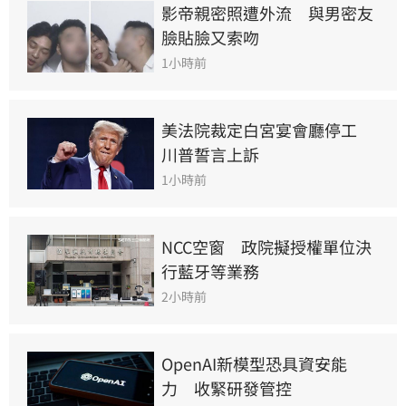
影帝親密照遭外流　與男密友
臉貼臉又索吻
1小時前
美法院裁定白宮宴會廳停工　
川普誓言上訴
1小時前
NCC空窗　政院擬授權單位決
行藍牙等業務
2小時前
OpenAI新模型恐具資安能
力　收緊研發管控