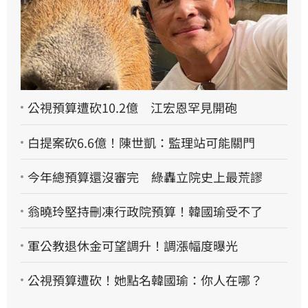
公視預算遭砍10.2億 江宏恩罕見開砲
白提案砍6.6億！陳世凱：監理站可能關門
今年總預算還沒審完 綠轟立院史上最荒謬
翁曉玲堅持刪凍行政院預算！韓國瑜受不了
軍公教退休金可望調升！調漲幅度曝光
公視預算遭砍！她點名韓國瑜：你人在哪？