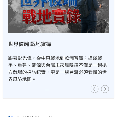
國軍年度漢光演習將於8月5日展開為期10天9夜
的實兵操演，亮點包括去年成軍的M1A2T戰車首
桃猿二軍單場僅3投　副領隊曝
下週可緩解
度投入驗證，以及針對淡江大橋進行首次阻絕演
練，防範敵軍直衝台北中樞。此外，無人機蜂群
1小時前
攻防亦是演練核心。
獅子座新月伴日蝕！12星座一
週運勢出爐
1小時前
大盤收紅、正二反跌？　拆解
槓反ETF秒懂
1小時前