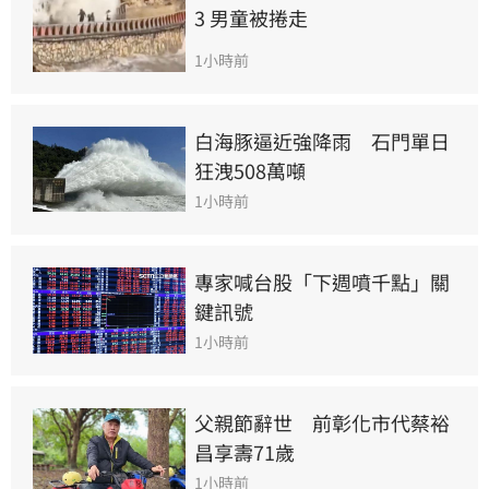
3 男童被捲走
1小時前
白海豚逼近強降雨　石門單日
狂洩508萬噸
1小時前
專家喊台股「下週噴千點」關
鍵訊號
1小時前
父親節辭世　前彰化市代蔡裕
昌享壽71歲
1小時前