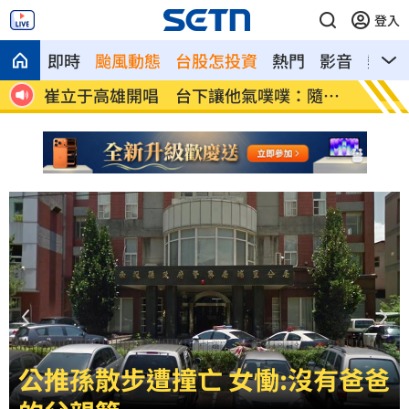
登入
即時
颱風動態
台股怎投資
熱門
影音
熱搜
隨便
兄弟打線突破後勁 黃韋盛3打點率隊2連
龍藏經
勝
帳
林佳龍：熊本震災台灣捐款已逾