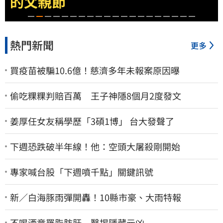
2億
熱門新聞
更多
買疫苗被騙10.6億！慈濟多年未報案原因曝
偷吃粿粿判賠百萬 王子神隱8個月2度發文
姜厚任女友稱學歷「3碩1博」 台大發聲了
下週恐跌破半年線！他：空頭大屠殺剛開始
專家喊台股「下週噴千點」關鍵訊號
新／白海豚雨彈開轟！10縣市豪、大雨特報
不喝酒竟罹脂肪肝 醫揭隱藏元凶