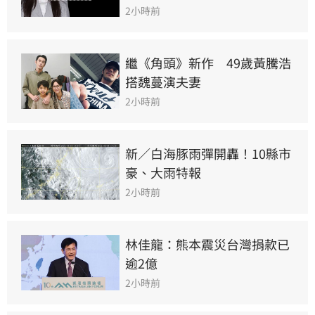
2小時前
繼《角頭》新作　49歲黃騰浩
搭魏蔓演夫妻
2小時前
新／白海豚雨彈開轟！10縣市
豪、大雨特報
2小時前
林佳龍：熊本震災台灣捐款已
逾2億
2小時前