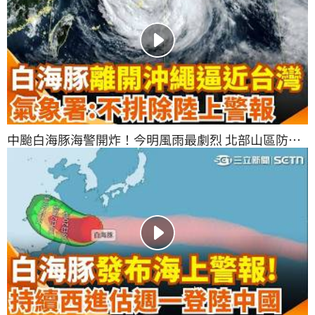
中颱白海豚海警開炸！今明風雨最劇烈 北部山區防豪
雨沿海掀5米長浪｜三立新聞網 SETN.com