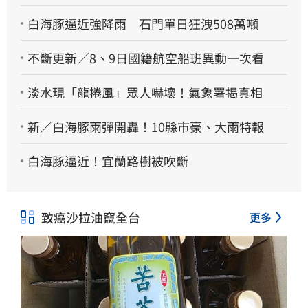
白海豚逼近強降雨 石門單日狂洩508萬噸
不斷更新／8、9日國籍航空船班異動一次看
淡水現「龍捲風」眾人嚇壞！氣象署揭真相
新／白海豚雨彈開轟！10縣市豪、大雨特報
白海豚逼近！宜蘭路樹被吹斷
致癌沙拉油竄全台
更多