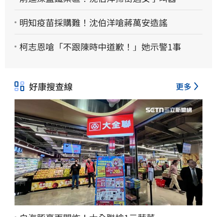
明知疫苗採購難！沈伯洋嗆蔣萬安造謠
柯志恩嗆「不跟陳時中道歉！」她示警1事
好康搜查線
更多