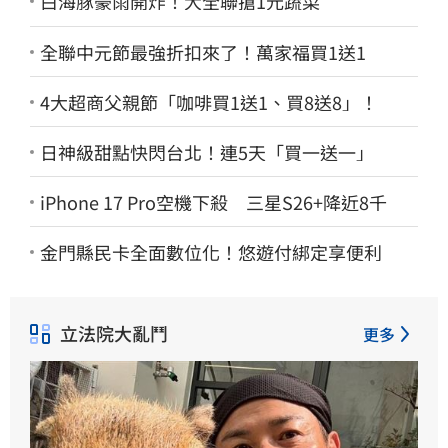
白海豚豪雨開炸！大全聯搶1元蔬菜
全聯中元節最強折扣來了！萬家福買1送1
4大超商父親節「咖啡買1送1、買8送8」！
日神級甜點快閃台北！連5天「買一送一」
iPhone 17 Pro空機下殺 三星S26+降近8千
金門縣民卡全面數位化！悠遊付綁定享便利
立法院大亂鬥
更多