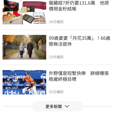
龍藏經7折仍要131.6萬　他原
價現金秒結帳
24分鐘前
99歲婆婆「月花35萬」！66歲
媳無法退休
33分鐘前
外野僅是短暫快樂　餅總曝張
皓崴終極目標
35分鐘前
更多新聞
想靠正二翻本？　達人教戰槓
反ETF心法