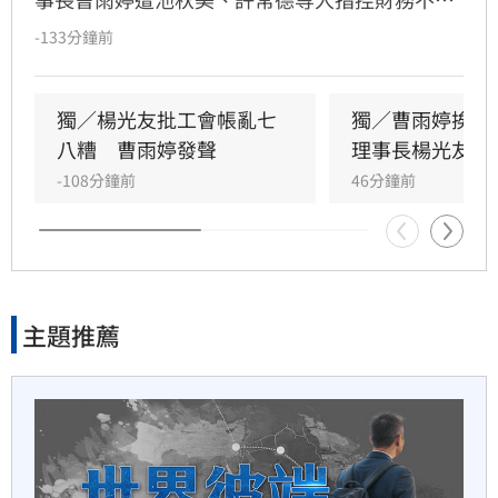
50分鐘前
明及未照顧資深藝人，引發演藝圈軒然大波。針
-133分鐘前
對李亞萍提及余天過去經營工會的貢獻，前理事
一軍不是來跑龍套　餅總對新
長楊光友出面駁斥，澄清余天所屬工會與演藝工
人不手下留情
會無關，更直言演藝圈工會林立現象混亂，強調
獨／楊光友批工會帳亂七
獨／曹雨婷挨轟
自己成立的台灣演藝人員協會運作順利，不願捲
八糟　曹雨婷發聲
理事長楊光友開
50分鐘前
入紛爭。這場關於藝人工會權益與財務管理的爭
-108分鐘前
46分鐘前
議，隨著各界大咖發聲，讓演藝圈內部矛盾浮上
江肇國諷盧秀燕急切割疫苗詐
檯面，也凸顯了資深藝人照護制度的結構性問
騙案律師
題，引發社會廣泛關注與討論。
53分鐘前
主題推薦
傅家接班人幕僚酒駕遭移送！
公所火速准辭
漢光演習重裝出擊
1小時前