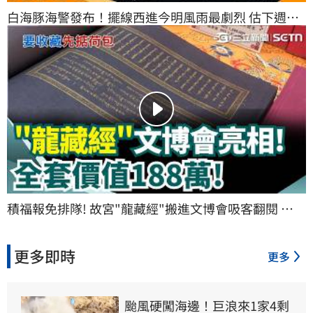
白海豚海警發布！擺線西進今明風雨最劇烈 估下週一
登陸中國｜三立新聞網 SETN.com
積福報免排隊! 故宮"龍藏經"搬進文博會吸客翻閱 
"188萬元111冊"吸企業購買｜三立新聞網 SETN.com
更多即時
更多
颱風硬闖海邊！巨浪來1家4剩