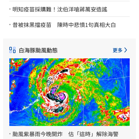
明知疫苗採購難！沈伯洋嗆蔣萬安造謠
昔被抹黑擋疫苗 陳時中悲憤1句真相大白
白海豚颱風動態
更多
颱風紫暴雨今晚開炸 估「這時」解除海警