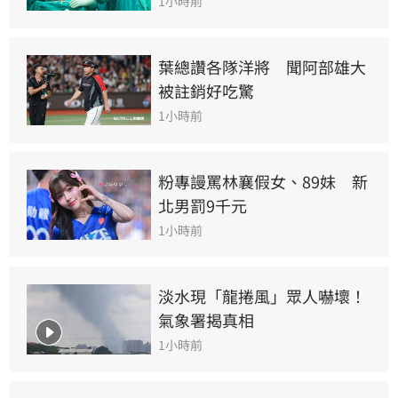
1小時前
葉總讚各隊洋將　聞阿部雄大
被註銷好吃驚
1小時前
粉專謾罵林襄假女、89妹　新
北男罰9千元
1小時前
淡水現「龍捲風」眾人嚇壞！
氣象署揭真相
1小時前