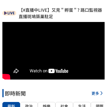
【#直播中LIVE】又見＂孵蛋＂? 路口監視器
直播斑鳩築巢駐足
即時新聞
更多
最新
政治
娛樂
社會
生活
國際