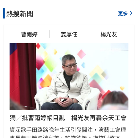
熱搜新聞
更多
41分鐘前
男同事追求不成跟騷偷拍　女
曹雨婷
姜厚任
楊光友
師控校方霸凌
45分鐘前
演習硬上路還無照！鳳山女慘
收10萬單
50分鐘前
獨／批曹雨婷帳目亂　楊光友再轟余天工會
靠2根鐵軌橫掃AI鏈　川湖財報
衝上萬金股
資深歌手田路路晚年生活引發關注，演藝工會理
事長曹雨婷遭池秋美、許常德等人指控財務不透