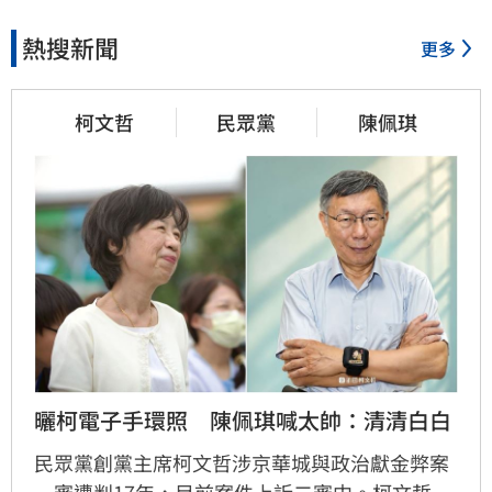
熱搜新聞
更多
2小時前
它躋身美禁令受惠者　上半年
柯文哲
民眾黨
陳佩琪
EPS衝2.58元
2小時前
高溫重創雞蛋產量　最快要等
到9月才回穩
2小時前
曬柯電子手環照　陳佩琪喊太帥：清清白白
7月營收寫同期次高　聯寶訂單
看到2027年
民眾黨創黨主席柯文哲涉京華城與政治獻金弊案
一審遭判17年，目前案件上訴二審中。柯文哲昨