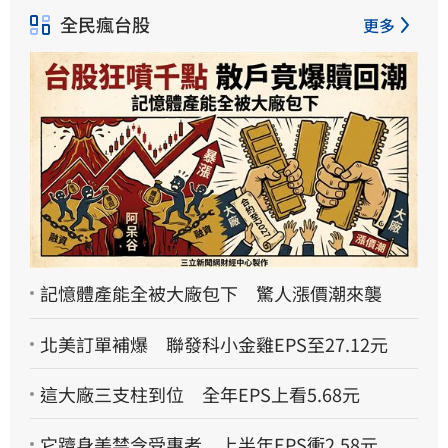
全民瘋台股
更多
記憶體產能全被大廠包下 驚人漲價潮來襲
北美訂單補爆 聯發科小金雞EPS至27.12元
這大廠三支柱到位 全年EPS上看5.68元
它躋身美禁令受惠者 上半年EPS衝2.58元