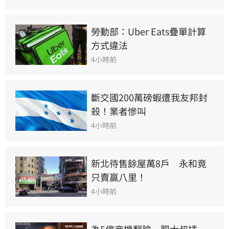
勞動部：Uber Eats疊單計算
方式違法
4小時前
斷交國200萬磅蝦遭我友邦封
殺！業者慘叫
4小時前
新北待售餘屋萬8戶　永和竟
只賣贏八里！
4小時前
為5億商機翻臉　肥大叔插