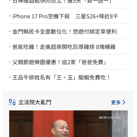
日神級甜點快閃台北！連5天「買一送一」
iPhone 17 Pro空機下殺 三星S26+降近8千
金門縣民卡全面數位化！悠遊付綁定享便利
爸氣吃雞！走進超商開吃巨厚雞排 8塊桶雞
父親節遊樂園優惠！這2家「爸爸免費」
王品牛排姓名有「王、玉」龍蝦免費吃！
立法院大亂鬥
更多