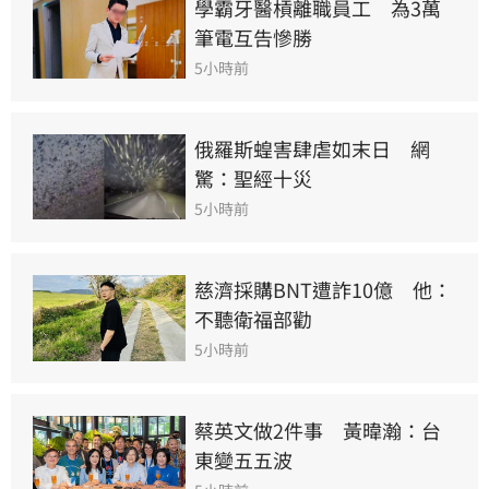
學霸牙醫槓離職員工　為3萬
筆電互告慘勝
5小時前
俄羅斯蝗害肆虐如末日　網
驚：聖經十災
5小時前
慈濟採購BNT遭詐10億　他：
不聽衛福部勸
5小時前
蔡英文做2件事　黃暐瀚：台
東變五五波