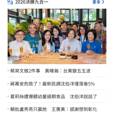
2026決勝九合一
更多
蔡英文做2件事 黃暐瀚：台東變五五波
蔣萬安危險了！最新民調沈伯洋僅落後5%
夏莉絲遭爆餵幼童過期食品 沈伯洋說話了
賴批盧秀燕只贏她 王惠美：感謝想到彰化