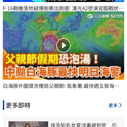
F-16戰機落地疑爆胎衝出跑道! 漢光42號演習臨戰狀
態! 嘉義雷雨過大 跑道濕滑"落地爆胎" 幸人機平安! ｜
三立新聞網 SETN.com
白海豚外圍環流攪局父親節! 氣象署:最快週五發海警 
東部慎防極端焚風.西部嚴防大雨｜三立新聞網 
SETN.com
更多即時
更多
埃及知名女星涉毒被判死　引