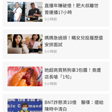
直播年賺破億！肥大叔離世　
曾連播17小時
5小時前
媽媽急過頭！瞞女兒投履歷還
安排面試
5小時前
她超商買熱狗拿3包醬！竟遭
店長嗆「1句」
5小時前
BNT詐慈濟10億　醫嘆：還給
陳時中清白