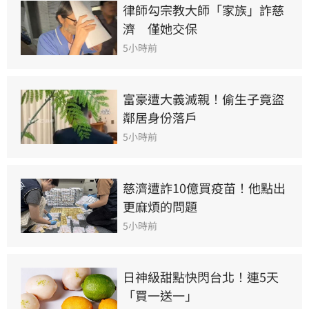
律師勾宗教大師「家族」詐慈
濟　僅她交保
5小時前
富豪遭大義滅親！偷生子竟盜
鄰居身份落戶
5小時前
慈濟遭詐10億買疫苗！他點出
更麻煩的問題
5小時前
日神級甜點快閃台北！連5天
「買一送一」