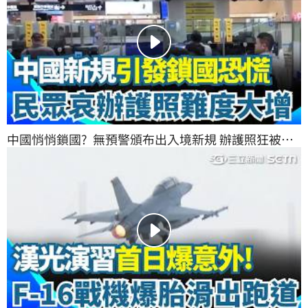
中國悄悄鎖國?  無預警頒布出入境新規 辦護照狂被拒
出國難度大增喊"人錢都被留下" 中國網友集體哀號!｜
三立新聞網 SETN.com