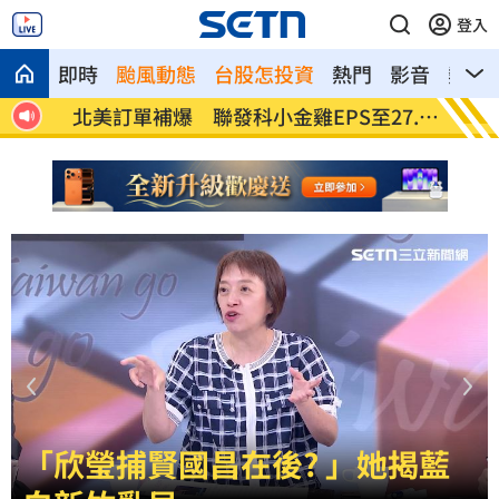
登入
即時
颱風動態
台股怎投資
熱門
影音
熱搜
潮來
北美訂單補爆 聯發科小金雞EPS至27.12
AI和
元
「欣瑩捕賢國昌在後? 」她揭藍