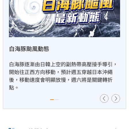
扣款人數狂增4成　國泰小龍基
金布局曝光
3小時前
白海豚颱風動態
車是我的、油也是我的　睡車
竟被收住宿費
白海豚逐漸由日韓上空的副熱帶高壓接手導引，
3小時前
開始往正西方向移動，預計週五穿越日本沖繩
後，移動速度會明顯放慢，週六將是關鍵轉折
點。
24歲存款破百萬！她公開致富
關鍵：超孝順
3小時前