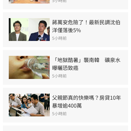
5小時前
蔣萬安危險了！最新民調沈伯
洋僅落後5%
5小時前
「地獄酷暑」襲南韓　礦泉水
曝曬恐致癌
5小時前
父親節真的快樂嗎？房貸10年
暴增逾400萬
5小時前