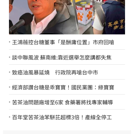
王鴻薇控台糖董事「是酬庸位置」市府回嗆
談中聯風波 蘇南維:靠近選舉怎麼講都失焦
致癌油風暴延燒 行政院再嗆台中市
經濟部讚台糖是乖寶寶！國民黨團：綠寶寶
苦茶油問題廠增至6家 食藥署將找專家輔導
百年堂苦茶油苯駢芘超標3倍！產線全停工