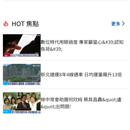
HOT 焦點
更多
數位時代用眼過度 專家籲當心&#39;認知
負荷&#39;
新北捷運8年4線通車 日均運量飆升13倍
綠中常會助選何欣純 蔡其昌轟&quot;盧
&quot;出問題!