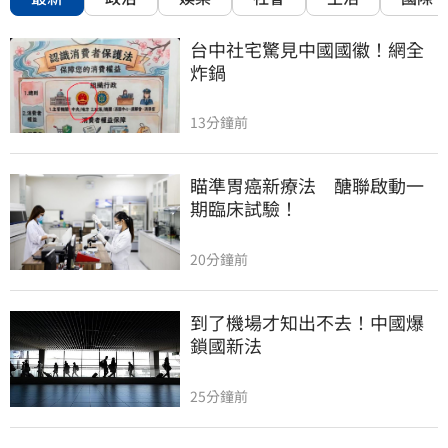
台中社宅驚見中國國徽！網全
炸鍋
13分鐘前
瞄準胃癌新療法　醣聯啟動一
期臨床試驗！
20分鐘前
到了機場才知出不去！中國爆
鎖國新法
25分鐘前