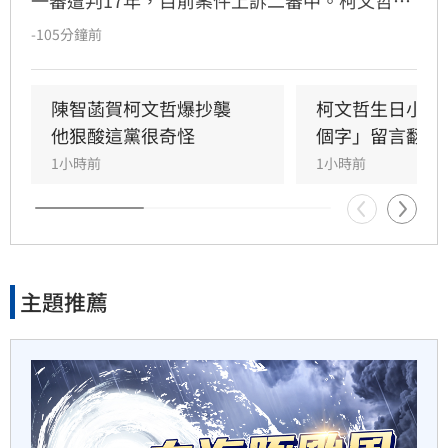
3小時前
赴派出所更換科技設備，並將電子手環拿來拍形
-105分鐘前
象照，其妻陳佩琪分享相關照片，並嗨喊「太帥
台股收復44000點大關　2關鍵
了，我的老公生日快樂」。
看AI產業發展
陳智菡賀柯文哲爆抄襲　
柯文哲生日小編
他狠酸這黨很奇怪
個字」留言翻車
3小時前
1小時前
1小時前
放火垃圾山找相機！民宿稱誤
認按摩棒網怒
3小時前
主題推薦
他見搶案挺身相救遭圍毆亡！
嫌犯最小12歲
3小時前