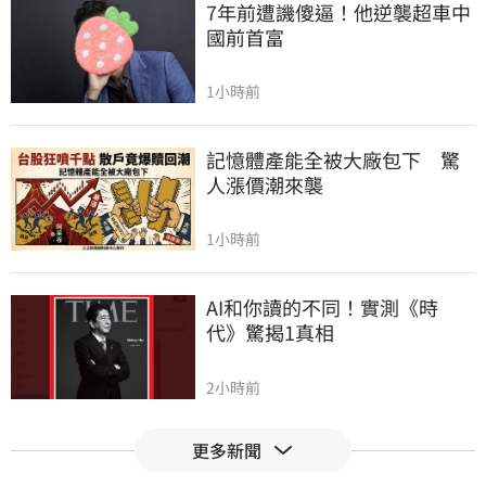
7年前遭譏傻逼！他逆襲超車中
國前首富
1小時前
記憶體產能全被大廠包下　驚
人漲價潮來襲
1小時前
AI和你讀的不同！實測《時
代》驚揭1真相
2小時前
更多新聞
慈濟買BNT被詐10億！藍昔嗆
擋疫苗網朝聖