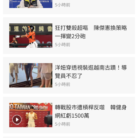
5小時前
狂打雙殺超嘔　陳傑憲換策略
一揮變2分砲
5小時前
洋妞穿透視裝逛越南古蹟！導
覽員不忍了
5小時前
轉戰股市遭槓桿反噬　韓健身
網紅虧1500萬
5小時前