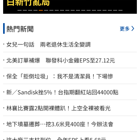
白新竹亂局
熱門新聞
更多
女兒一句話 兩老退休生活全變調
北美訂單補爆 聯發科小金雞EPS至27.12元
保全「拒倒垃圾」：我不是清潔員！下場慘
新／Sandisk挫5%！台指期翻紅站回44000點
林襄比賽露2點開裸體趴！上空全裸被看光
地下墳墓遷葬…挖3.6米見400座！今辦法會
這大廠三支柱到位 全年EPS上看5.68元