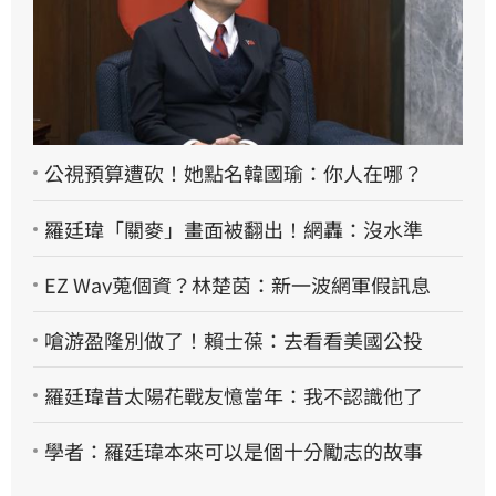
公視預算遭砍！她點名韓國瑜：你人在哪？
羅廷瑋「關麥」畫面被翻出！網轟：沒水準
EZ Way蒐個資？林楚茵：新一波網軍假訊息
嗆游盈隆別做了！賴士葆：去看看美國公投
羅廷瑋昔太陽花戰友憶當年：我不認識他了
學者：羅廷瑋本來可以是個十分勵志的故事