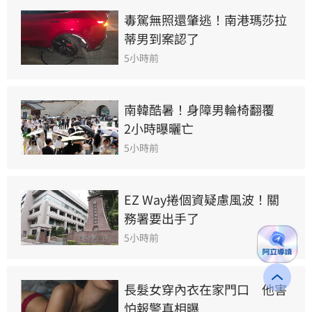
毒駕無照還肇逃！南港瑪莎拉
蒂男到案認了
5小時前
南韓酷暑！身障男輪椅翻覆　
2小時曝曬亡
5小時前
EZ Way捲個資疑慮風波！關
務署要出手了
5小時前
長髮女穿內衣在家門口　他害
怕報警真相曝