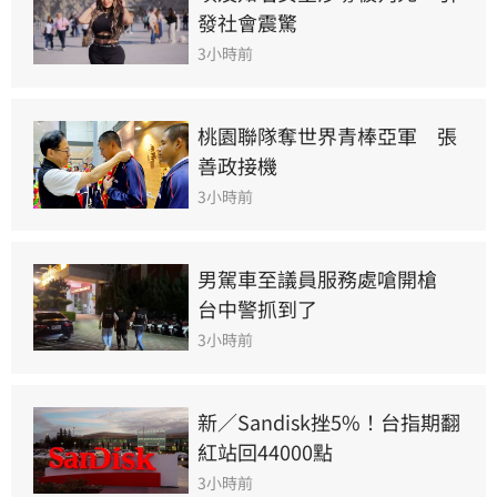
發社會震驚
3小時前
桃園聯隊奪世界青棒亞軍　張
善政接機
3小時前
男駕車至議員服務處嗆開槍　
台中警抓到了
3小時前
新／Sandisk挫5%！台指期翻
紅站回44000點
3小時前