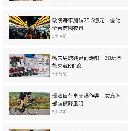
政院每年加碼25.5億元　優化
全台商圈夜市
5小時前
癌末男缺錢鋌而走險　3D玩具
熊夾藏K他命
5小時前
環法自行車賽爆作弊！女靠胸
部裝備降風阻
5小時前