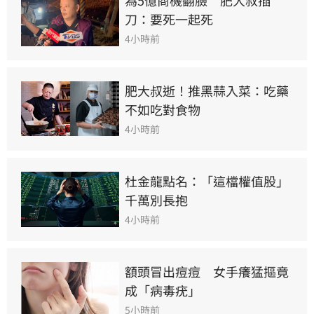
刀：要死一起死
4小時前
肥大叔逝！推黑蒜入菜：吃藥
不如吃對食物
4小時前
杜金龍點名：「這檔權值股」
千萬別長抱
4小時前
額頭冒出痘痘　女手癢猛摳竟
成「病毒疣」
5小時前