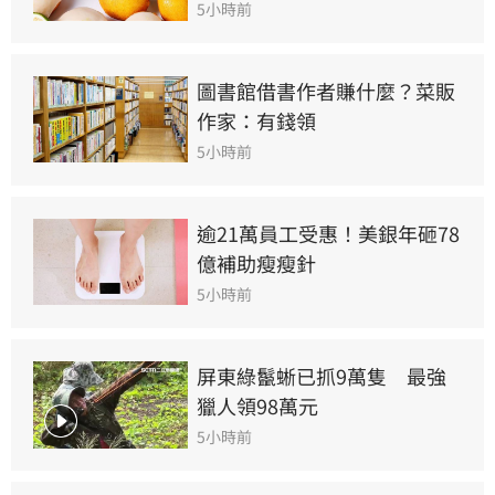
5小時前
圖書館借書作者賺什麼？菜販
作家：有錢領
5小時前
逾21萬員工受惠！美銀年砸78
億補助瘦瘦針
5小時前
屏東綠鬣蜥已抓9萬隻　最強
獵人領98萬元
5小時前