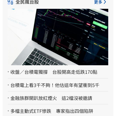
全民瘋台股
更多
收盤／台積電獨撐 台股開高走低跌170點
台積電上看3千不夠！他估這年有望衝到5千
金融族群開趴放紅煙火 這2檔沒被邀請
多檔主動式ETF慘跌 專家指出四個陷阱