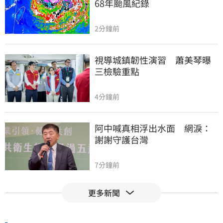
68年颱風紀錄
2分鐘前
視導城鎮韌性演習　蕭美琴曝
三檢驗重點
4分鐘前
阿中喊真相浮出水面　網淚：
謝謝守護台灣
7分鐘前
更多新聞
【迪士尼】串流升級　短影音
拓新商機