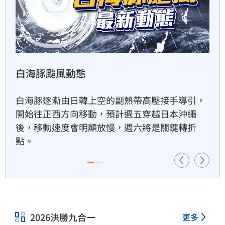
女律師詐慈濟10億仍做1事　眾
驚：水很深
26分鐘前
白海豚颱風動態
踩鞭炮瞬間爆炸！51歲男腳掌
全爛　急截肢
白海豚逐漸由日韓上空的副熱帶高壓接手導引，
30分鐘前
開始往正西方向移動，預計週五穿越日本沖繩
後，移動速度會明顯放慢，週六將是關鍵轉折
點。
收盤／台積電獨撐　台股開高
走低跌170點
31分鐘前
2026決勝九合一
更多