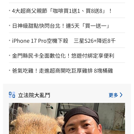
4大超商父親節「咖啡買1送1、買8送8」！
日神級甜點快閃台北！連5天「買一送一」
iPhone 17 Pro空機下殺 三星S26+降近8千
金門縣民卡全面數位化！悠遊付綁定享便利
爸氣吃雞！走進超商開吃巨厚雞排 8塊桶雞
立法院大亂鬥
更多