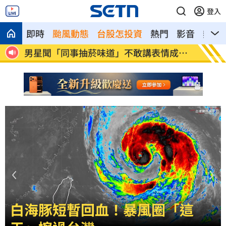
登入
即時
颱風動態
台股怎投資
熱門
影音
熱搜
成迷
【迪士尼】Q3亮眼 幕後推手帶動雙引擎
混兄弟
白海豚短暫回血！暴風圈「這