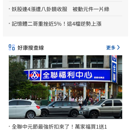
妖股連4漲遭八卦鏡收服 被動元件一片綠
記憶體二哥重挫近5%！這4檔逆勢上漲
好康搜查線
更多
全聯中元節最強折扣來了！萬家福買1送1