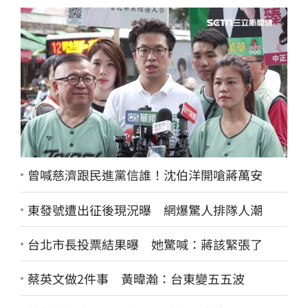
曾喊慈濟跟民進黨信誰！沈伯洋開嗆蔣萬安
東發號遭出征後現況曝 網爆驚人排隊人潮
台北市長投票結果曝 她驚喊：蔣該緊張了
蔡英文做2件事 黃暐瀚：台東變五五波