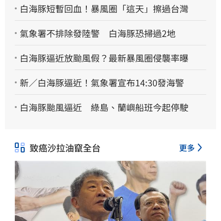
白海豚短暫回血！暴風圈「這天」擦過台灣
氣象署不排除發陸警 白海豚恐掃過2地
白海豚逼近放颱風假？最新暴風圈侵襲率曝
新／白海豚逼近！氣象署宣布14:30發海警
白海豚颱風逼近 綠島、蘭嶼船班今起停駛
致癌沙拉油竄全台
更多