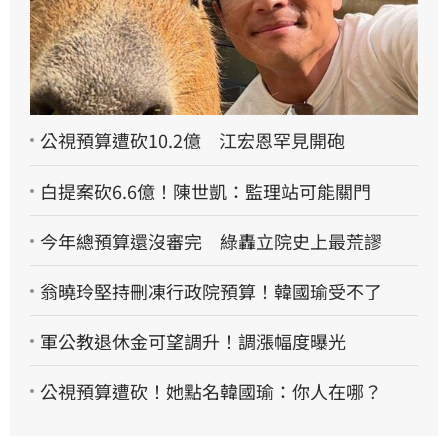
公視預算遭砍10.2億 江宏恩罕見開砲
白提案砍6.6億！陳世凱：監理站可能關門
今年總預算還沒審完 綠轟立院史上最荒謬
翁曉玲堅持刪凍行政院預算！韓國瑜受不了
軍公教退休金可望調升！調漲幅度曝光
公視預算遭砍！她點名韓國瑜：你人在哪？