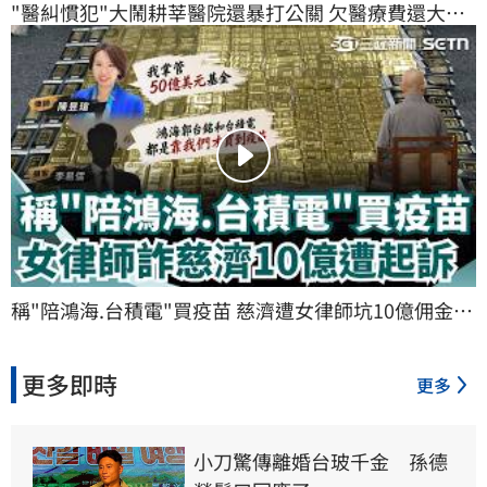
"醫糾慣犯"大鬧耕莘醫院還暴打公關 欠醫療費還大聲! 
院方：提告追究｜三立新聞網 SETN.com
稱"陪鴻海.台積電"買疫苗 慈濟遭女律師坑10億佣金 
見證嚴下跪頂禮博信任 女律師詐慈濟逾10億遭起訴｜
三立新聞網 SETN.com
更多即時
更多
小刀驚傳離婚台玻千金　孫德