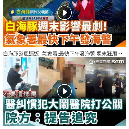
白海豚颱風逼近! 氣象署:最快下午發海警 週末狂甩豪
雨亂父親節.沿海掀5米巨浪 週一西南風接力南台灣暴
雨｜三立新聞網 SETN.com