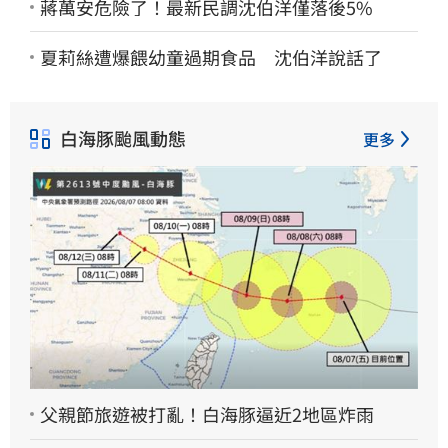
蔣萬安危險了！最新民調沈伯洋僅落後5%
夏莉絲遭爆餵幼童過期食品 沈伯洋說話了
白海豚颱風動態
更多
父親節旅遊被打亂！白海豚逼近2地區炸雨