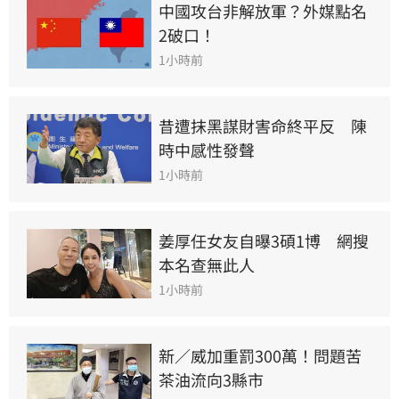
中國攻台非解放軍？外媒點名
2破口！
1小時前
昔遭抹黑謀財害命終平反　陳
時中感性發聲
1小時前
姜厚任女友自曝3碩1博　網搜
本名查無此人
1小時前
新／威加重罰300萬！問題苦
茶油流向3縣市