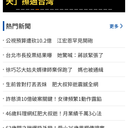
天」擦過台灣
熱門新聞
更多
公視預算遭砍10.2億 江宏恩罕見開砲
台北市長投票結果曝 她驚喊：蔣該緊張了
徐巧芯大姑夫婿律師棄保跑了 媽也被通緝
生前曾對打丟丟妹 肥大叔猝逝震撼全網
詐慈濟10億破案關鍵！女律頻繁1動作露餡
46歲料理網紅肥大叔逝！月業績千萬3心法
63歲關之琳爆奶孫戀！愛小36歲男模傳證實