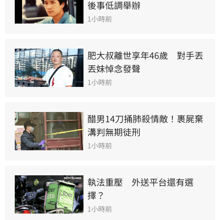
後事低調舉辦
1小時前
肥大叔離世享年46歲　對手丟
丟妹悼念發聲
1小時前
醋男14刀捅肺殺情敵！裹屍棄
溝判無期徒刑
1小時前
執法重壓　外送平台還有選
擇？
1小時前