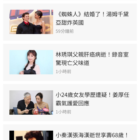
《蜘蛛人》結婚了！湯姆千黛
亞甜炸英國
59分鐘前
林琇琪父親肝癌病逝！錄音室
驚現亡父味道
1小時前
小24歲女友學歷遭疑！姜厚任
霸氣護愛回應
1小時前
小秦漢張海漢逝世享壽68歲！