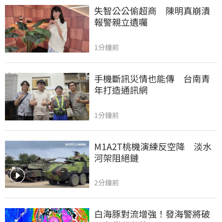
失智公公偷超商　陳明真崩潰
報警親立遺囑
1分鐘前
手機斷訊災情也能傳　台南青
年打造通訊網
1分鐘前
M1A2T桃機演練反空降　淡水
河架阻絕鏈
2分鐘前
白海豚對流增強！發海警將破