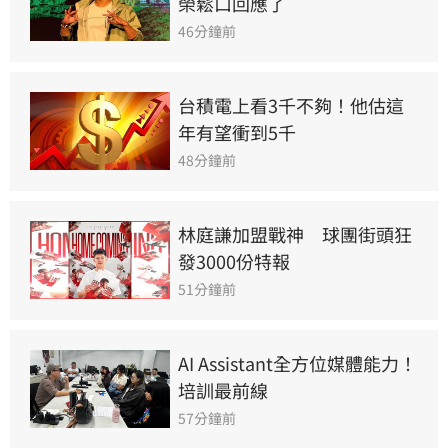
榮鬆口回應了
46分鐘前
台積電上看3千不夠！他估這
年有望衝到5千
48分鐘前
林庭謙加盟戰神　球團街頭狂
發3000份特報
51分鐘前
AI Assistant全方位媒體能力！
培訓最前線
57分鐘前