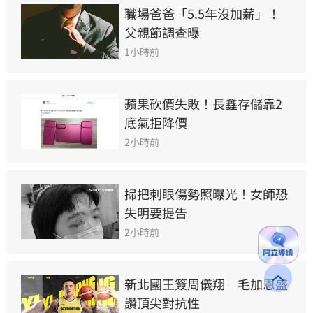
職場爸爸「5.5年沒加薪」！
父親節調查曝
1小時前
蘋果砍價失敗！長鑫存儲靠2
底氣拒降價
2小時前
掃把刺眼傷勢照曝光！女師恐
失明要提告
2小時前
新北國王簽周儀翔　毛加恩盛
讚頂尖對抗性