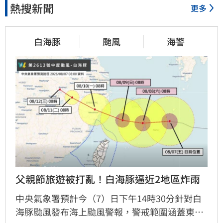
熱搜新聞
更多
12分鐘前
詐10億女律曾任中市法律顧
白海豚
颱風
海警
問？市府澄清
12分鐘前
83z高雄場秒殺再釋票！加開視
線不良區！
15分鐘前
父親節旅遊被打亂！白海豚逼近2地區炸雨
【迪士尼】Q3亮眼　幕後推手
帶動雙引擎
中央氣象署預計今（7）日下午14時30分針對白
海豚颱風發布海上颱風警報，警戒範圍涵蓋東北
17分鐘前