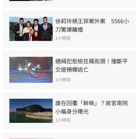
徐莉玲槓王菲案外案　5566小
刀驚爆離婚
1小時前
通緝犯拒檢狂飆街頭！撞斷平
交道柵欄逃亡
1小時前
誰在回覆「幹嘛」？故宮南院
小編身分曝光
1小時前