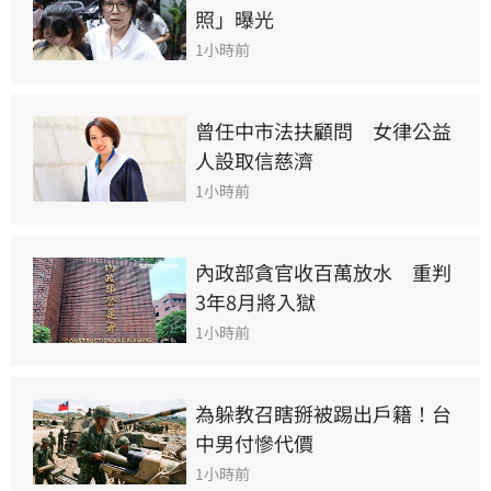
照」曝光
1小時前
曾任中市法扶顧問　女律公益
人設取信慈濟
1小時前
內政部貪官收百萬放水　重判
3年8月將入獄
1小時前
為躲教召瞎掰被踢出戶籍！台
中男付慘代價
1小時前