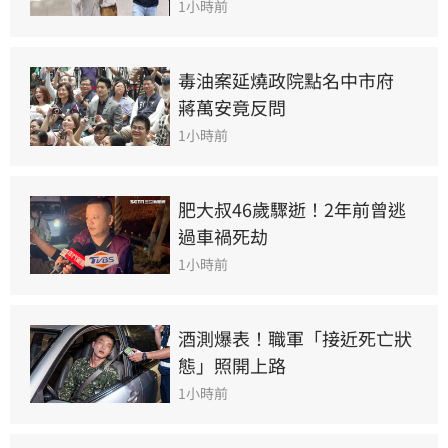
1小時前
毒油案延燒政院點名中市府　
蔣萬安竟反問
1小時前
肥大叔46歲驟逝！2年前曾逃
過車禍死劫
1小時前
酒測爆表！職軍「接近死亡狀
態」照開上路
1小時前