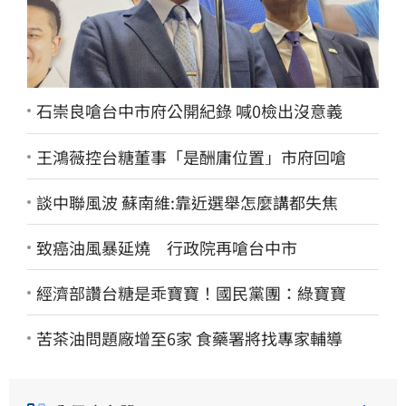
石崇良嗆台中市府公開紀錄 喊0檢出沒意義
王鴻薇控台糖董事「是酬庸位置」市府回嗆
談中聯風波 蘇南維:靠近選舉怎麼講都失焦
致癌油風暴延燒 行政院再嗆台中市
經濟部讚台糖是乖寶寶！國民黨團：綠寶寶
苦茶油問題廠增至6家 食藥署將找專家輔導