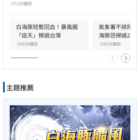
部、東部及北部海面。天氣風險分析師林孝儒提
-372分鐘前
醒，週六至週日為颱風最接近時段，中北部將轉
男星聞「同事抽菸味道」不敢
為陰雨，山區須防豪雨。颱風期間各地仍維持高
講表情成迷因
溫炎熱，局部地區恐達36度以上。下週一起颱風
白海豚短暫回血！暴風圈
氣象署不排除發
遠離，但受西南風影響，降雨熱區將轉向中南
「這天」擦過台灣
海豚恐掃過2地
17分鐘前
部。
-346分鐘前
-290分鐘前
混兄弟跑路去大陸…想擺脫發
現父擁9房產
23分鐘前
主題推薦
郭書瑤背後金主竟是大咖藝
人！身份曝光了
24分鐘前