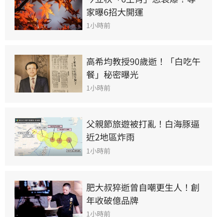
家曝6招大開運
1小時前
高希均教授90歲逝！「白吃午
餐」秘密曝光
1小時前
父親節旅遊被打亂！白海豚逼
近2地區炸雨
1小時前
肥大叔猝逝曾自嘲更生人！創
年收破億品牌
1小時前