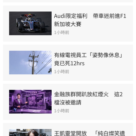
Audi限定福利　帶車迷前進F1
新加坡大賽
1小時前
有線電視員工「姿勢像休息」
竟已死12hrs
1小時前
金融族群開趴放紅煙火　這2
檔沒被邀請
1小時前
王凱靈堂開放　「純白燦笑遺