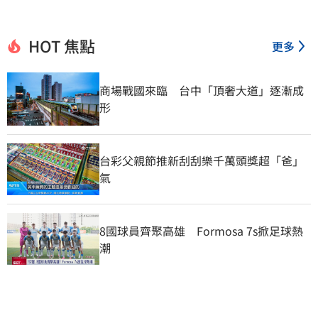
HOT 焦點
更多
商場戰國來臨　台中「頂奢大道」逐漸成
形
台彩父親節推新刮刮樂千萬頭獎超「爸」
氣
8國球員齊聚高雄　Formosa 7s掀足球熱
潮