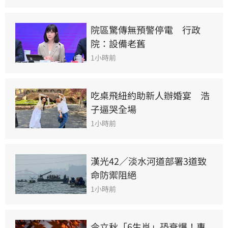
院區驚傳無預警停電　行政
院：設備老舊
1小時前
吃桌飛紐約助新人辦婚宴　浩
子逼哭全場
1小時前
漢光42／淡水河道部署3道致
命防禦阻絕
1小時前
今立秋「6生肖」恐衰爆！專