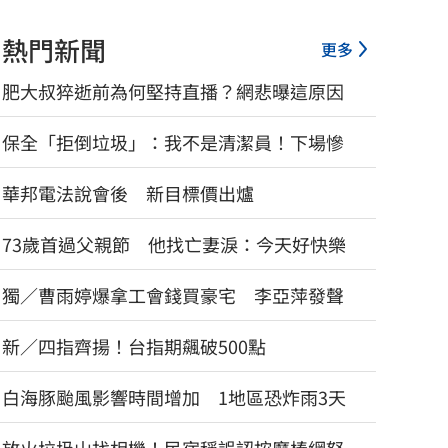
熱門新聞
更多
肥大叔猝逝前為何堅持直播？網悲曝這原因
保全「拒倒垃圾」：我不是清潔員！下場慘
華邦電法說會後 新目標價出爐
73歲首過父親節 他找亡妻淚：今天好快樂
獨／曹雨婷爆拿工會錢買豪宅 李亞萍發聲
新／四指齊揚！台指期飆破500點
白海豚颱風影響時間增加 1地區恐炸雨3天
老翁「拐杖」殘殺85歲妻　