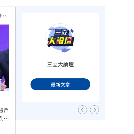
徒
樂天女孩淚揭往事　愛意表達障礙
韌性
遭重擊
3小時前
三立大論壇
長尾獼猴失控狂襲居民！官方追查
：
最新文章
異常原因
3小時前
帳戶
到三
採取