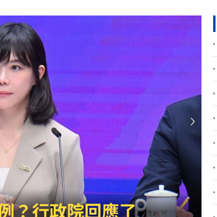
！
01:20
物
01:17
！
01:03
47
油
00:43
擊
00:41
0萬
00:36
、加
00:31
雨到「這時」才趨緩
原因
00:26