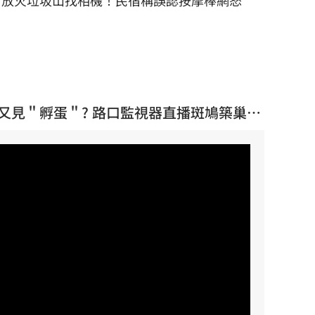
放火垃圾山找相機！民宿稱誤認按摩棒網怒
E】又見＂孵蛋＂? 路口監視器直播斑鳩築巢駐