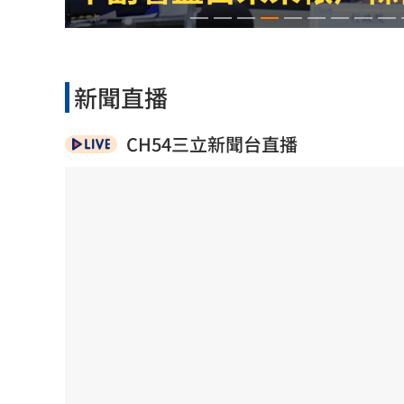
伊波拉失控！專家憂病毒恐已突變
00:23
飲料空盒找嘸地方丟 騎車咬著遭攔查
新聞直播
63歲章小蕙吐露心聲：後悔當年嫁給鍾
CH54三立新聞台直播
白海豚颱風擺盪逼近！雨到「這時」才
台灣彩券開獎直播中
20:31
LIVE三立+24小時直播
15:27
三立iNEWS新聞台線上直播
18:00
商場戰國來臨 台中「頂奢大道」逐漸
台彩父親節推新刮刮樂千萬頭獎超「爸
「拍片人的多重宇宙」職涯論壇9/12登