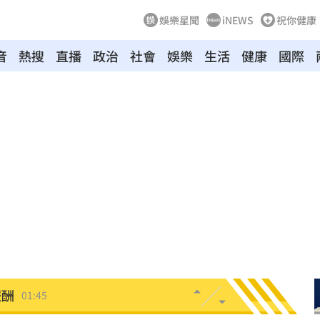
娛樂星聞
iNEWS
祝你健康
音
熱搜
直播
政治
社會
娛樂
生活
健康
國際
04:04
拉鋸
03:10
分
03:08
創高
03:06
:53
報酬
01:45