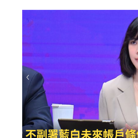
Q2獲利年增221% 愛普*EPS衝4.18元
宏福苑大火調查出爐！菸頭引燃施工雜
定投10年翻逾5倍 這檔吸引存股族卡位
新／四指齊揚！台指期飆破500點
00:48
慈濟遭詐10.6億元！全款拿回解方曝
00:
稱龍蝦咬完就吐 爆李世宗要信徒喝精
樂天女孩淚揭往事 愛意表達障礙遭重
一張百萬太貴！他公開高價股買法：賺3
獨／海外遊學增強外語 台人夯英、美
白海豚颱風擺盪逼近！
長尾獼猴失控狂襲居民！官方追查異常