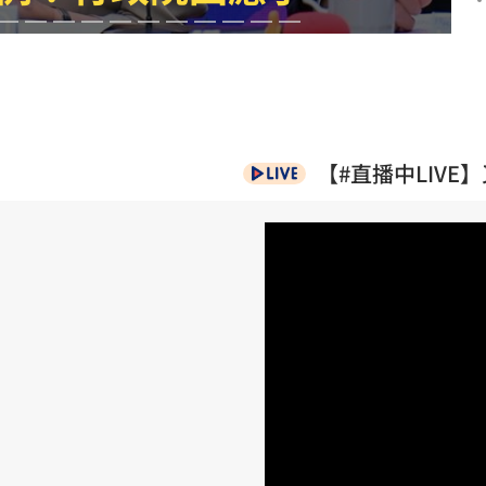
槓警
00:23
鎮濤
00:22
【#直播中LIV
趨緩
00:19
足
成形
12:00
」氣
12:00
場！
10:30