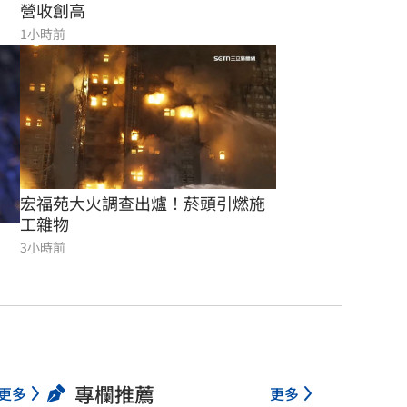
營收創高
1小時前
宏福苑大火調查出爐！菸頭引燃施
工雜物
3小時前
專欄推薦
更多
更多