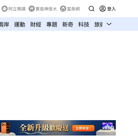
阿立導讀
寶島神很大
富房網
登入
兩岸
運動
財經
專題
新奇
科技
旅遊
汽車
寵物