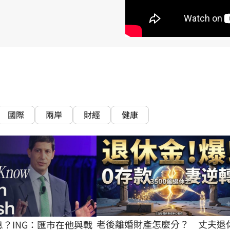
熱潮
10:00
15
國際
兩岸
財經
健康
老後離婚財產怎麼分？　丈夫退
息？ING：匯市在他與戰