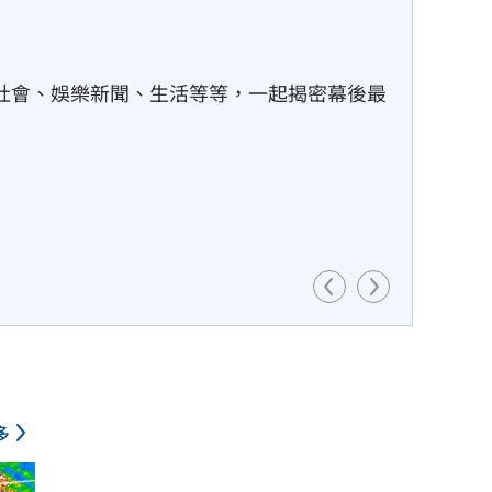
的副熱帶高壓接手導引，開始往正西方向移動，預
，移動速度會明顯放慢，週六將是關鍵轉折點。
多