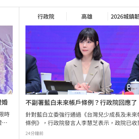
0.6億元！全款拿回解方
稱龍蝦咬完就吐　爆李世宗要信
行政院
高雄
2026城鎮
喝精油
演習
3小時前
學增強外語　台人夯
女友台大3碩1博爆造假！姜厚任
文盲也愛
證婚
不副署藍白未來帳戶條例？行政院回應了
3小時前
m限時
針對藍白立委強行通過《台灣兒少成長及未來
證實
條例》，行政院發言人李慧芝表示，政院已收
實已
讀函文，強調編列預算為行政院憲政職權，將
24分鐘前