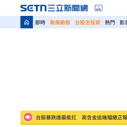
即時
颱風動態
台股怎投資
熱門
影
半導體與綠能雙箭頭！ 「它」霸氣狂賺
華許9月升息？ING：匯市在他與戰爭間
老後離婚財產怎麼分？ 丈夫退休金拒
「這餐飲集團」擺脫陰霾！上半年營收
賓士S500擋浩劫！車主這話暖哭全網
01
台股暴跌誰最能扛 高含金這幾檔繳正