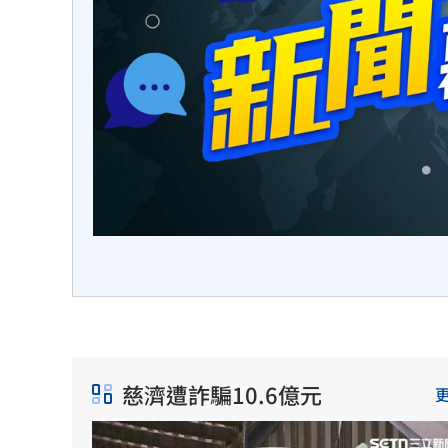
揭密幕後最
慈濟遭詐騙10.6億元