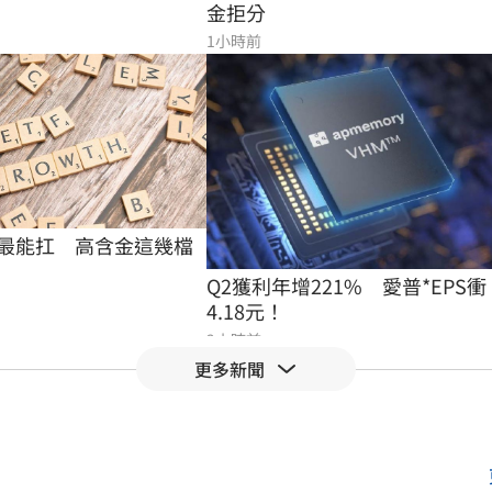
金拒分
1小時前
最能扛　高含金這幾檔
Q2獲利年增221%　愛普*EPS衝
4.18元！
2小時前
更多新聞