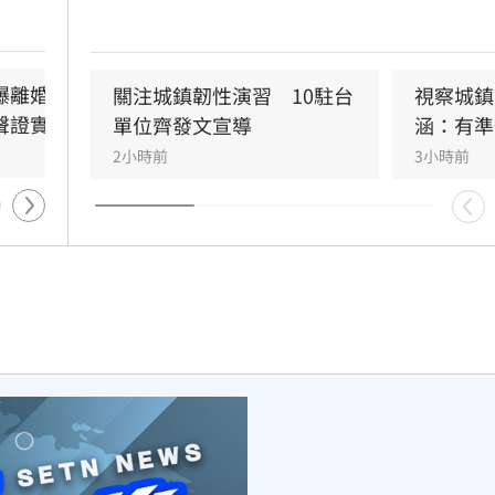
人」，
必要作為維護憲政秩序。政府推動「台灣人口
陪伴、
新戰略」，包含每月五千元成長津貼，並強調
決定，
院版透過弱勢對存能落實公平正義，避免在野
本加劇貧富差距。此外，政府同步推動育兒留
爆離婚台玻千金　小
小刀驚傳離婚台玻千金　孫
關注城鎮韌性演習　10駐台
視察城鎮
加三、延長婚產假等多項配套措施，建構完善
聲證實
德榮鬆口回應了
單位齊發文宣導
涵：有準
體系。政院重申，國家政策規劃需具備整體性
6小時前
2小時前
3小時前
對立法院侵害預算編製權的作為，將持續捍衛
賦予的權限，確保政策有效執行以回應少子女
戰。