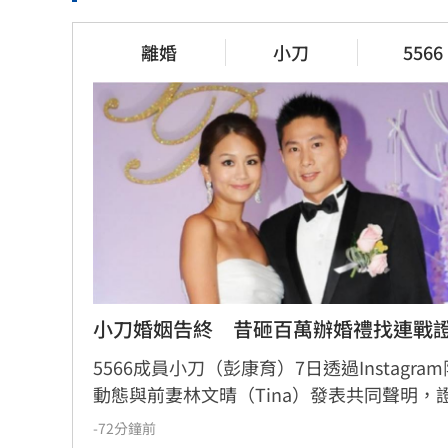
慈濟遭詐1
定投10年翻逾5倍　這檔吸引存股族
離婚
小刀
5566
曝
卡位！
3小時前
3小時前
獨／海外遊
一張百萬太貴！他公開高價股買
英、美、加
法：賺30萬
小刀婚姻告終　昔砸百萬辦婚禮找連戰
3小時前
3小時前
5566成員小刀（彭康育）7日透過Instagra
動態與前妻林文晴（Tina）發表共同聲明，
兩人已結束14年婚姻。聲明中表示，兩人其
-72分鐘前