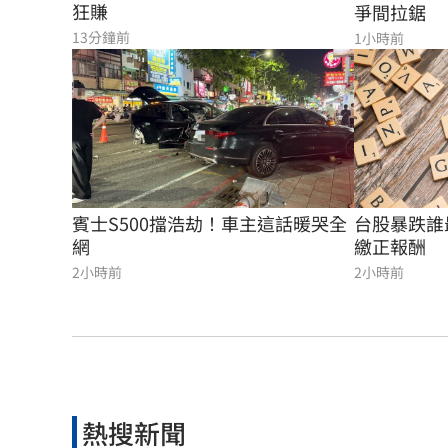
狂賺
爭間拉鋸
13分鐘前
1小時前
賓士S500擋浩劫！車主這話暖哭全
台股暴跌誰
網
繳正報酬
2小時前
2小時前
熱搜新聞