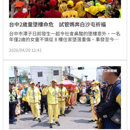
台中2歲童墜樓命危 試管媽奔白沙屯祈福
台中市潭子日前發生一起令社會鼻酸的墜樓意外，一名
年僅2歲的女童不慎從 8 樓住家墜落重傷。事發至今已
過半個月，女童仍在加護病房與死神搏鬥。其母親昨
2026/04/20 12:41
（19）日強忍悲痛，帶著女兒平時最愛的衣物與玩具前
往苗栗苑裡，在白沙屯媽祖進香隊伍中虔誠祈求，盼能
換回歷經4次試管療程才得來的珍貴寶貝。