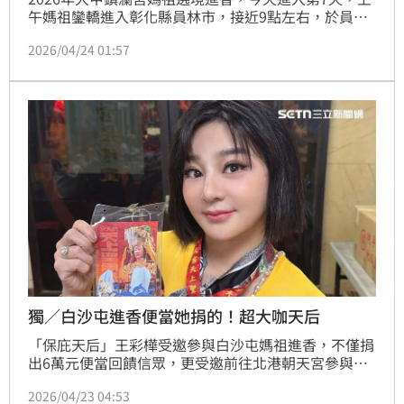
午媽祖鑾轎進入彰化縣員林市，接近9點左右，於員林
市宏仁醫院停轎，由醫護人員扛轎為患者祈福，醫師們
2026/04/24 01:57
身穿白袍扛轎，讓現場信徒都非常感動，由宏仁醫院董
事長陳鴻銘，率總院長王斯弘、醫療副院長朱建統、蘇
俊郎及常春醫院院長汪國麟、副院長林郁、東華醫院行
政副院長陳家鈞等人接駕，為患者祈求身體安康。
獨／白沙屯進香便當她捐的！超大咖天后
「保庇天后」王彩樺受邀參與白沙屯媽祖進香，不僅捐
出6萬元便當回饋信眾，更受邀前往北港朝天宮參與最
重要的「刈火」誦讀疏文儀式。她坦言壓力爆棚，甚至
2026/04/23 04:53
為了長時間誦讀做好「包尿布上陣」的準備，直呼「比