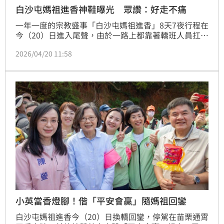
白沙屯媽祖進香神鞋曝光 眾讚：好走不痛
一年一度的宗教盛事「白沙屯媽祖進香」8天7夜行程在
今（20）日進入尾聲，由於一路上都靠著轎班人員扛著
「粉紅超跑」，徒步行走約400公里，有網友就好奇，
2026/04/20 11:58
他們都穿什麼鞋子在行走？不少人幫忙解答，「美津
濃！穿好幾年了，走路腳不痛」
小英當香燈腳！偕「平安會贏」隨媽祖回鑾
白沙屯媽祖進香今（20）日換轎回鑾，停駕在苗栗通霄