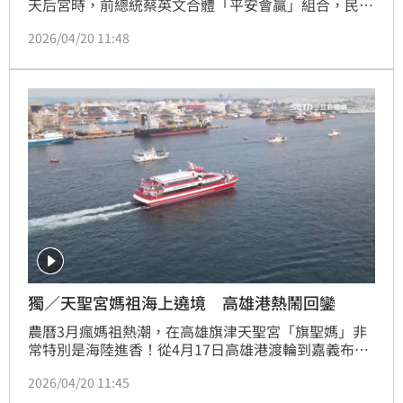
天后宮時，前總統蔡英文合體「平安會贏」組合，民進
黨新北市長參選人蘇巧慧、民進黨苗栗縣長參選人陳品
2026/04/20 11:48
安、民進黨台東縣長參選人陳瑩參拜接駕，還一起當香
燈腳徒步跟著「粉紅超跑」。吸引民眾搶拍照，還有人
大喊，「小英我愛妳」。
獨／天聖宮媽祖海上遶境 高雄港熱鬧回鑾
農曆3月瘋媽祖熱潮，在高雄旗津天聖宮「旗聖媽」非
常特別是海陸進香！從4月17日高雄港渡輪到嘉義布袋
港進香，19日熱鬧回鑾也有「粉紅超跑】海上迎接，以
2026/04/20 11:45
及「進港噴水禮」十分盛大，這也是旗聖媽睽違12年，