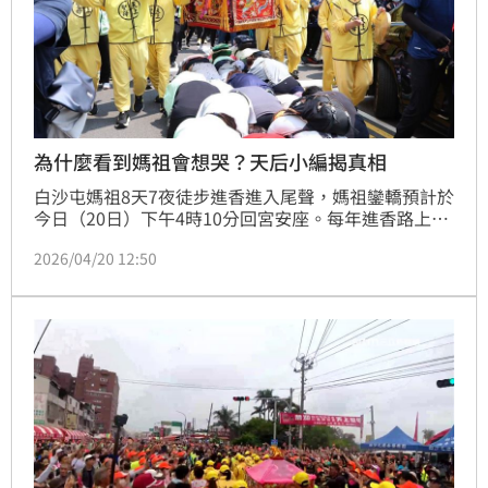
為什麼看到媽祖會想哭？天后小編揭真相
白沙屯媽祖8天7夜徒步進香進入尾聲，媽祖鑾轎預計於
今日（20日）下午4時10分回宮安座。每年進香路上，
都會出現許多溫馨又不可思議的場景，還有許多信眾因
2026/04/20 12:50
為看到媽祖鑾轎熱淚盈眶，神秘現象引發網友討論。對
此，歸仁天后殿的粉專小編直言，很多人其實不是為了
靈驗而哭，而是累積太久的壓力在媽祖面前得以釋放，
才讓情緒潰堤。