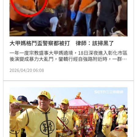
大甲媽格鬥盃警察都被打 律師：該掃黑了
一年一度宗教盛事大甲媽遶境，18日深夜進入彰化市區
後演變成暴力大亂鬥，鑾轎行經自強路附近時，一群穿
著橘色上衣的群眾與維安警力發生衝突，爆發近幾年最
2026/04/20 06:08
嚴重的肢體衝突，一共3名員警掛彩送醫，不料19日凌
晨才通過民生地下道後，又爆發第二波衝突。律師黃帝
穎就忍不住發文表示，「現場只逮捕一兩人，難以重建
社會法治信任，政府該掃黑了」。