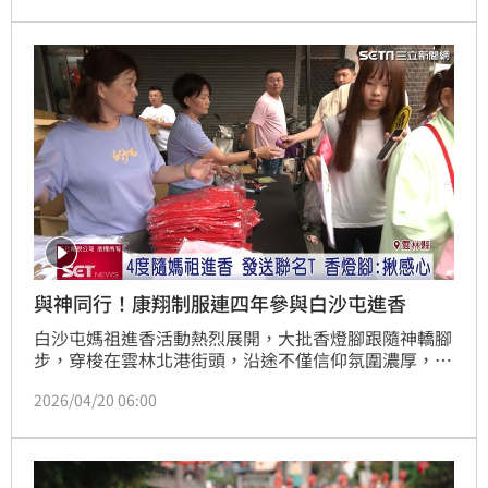
路上不管什麼東西都好好吃，平常好像都很難買到，有
人點破關鍵，其實是獨門和家傳配方，沒在販售，都是
高手在民間。
與神同行！康翔制服連四年參與白沙屯進香
白沙屯媽祖進香活動熱烈展開，大批香燈腳跟隨神轎腳
步，穿梭在雲林北港街頭，沿途不僅信仰氛圍濃厚，也
有不少企業設置服務點，提供補給與結緣品。其中，在
2026/04/20 06:00
地老字號企業「康翔制服」連續多年參與，以實際行動
回饋社會，發送白沙屯媽祖聯名T-shirt，吸引不少信眾
駐足排隊。