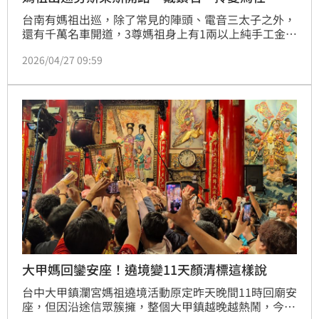
台南有媽祖出巡，除了常見的陣頭、電音三太子之外，
還有千萬名車開道，3尊媽祖身上有1兩以上純手工金
牌，總價40萬元，另外還有拎愛馬仕包信徒表示，要讓
2026/04/27 09:59
媽祖「水水繞境」。
大甲媽回鑾安座！遶境變11天顏清標這樣說
台中大甲鎮瀾宮媽祖遶境活動原定昨天晚間11時回廟安
座，但因沿途信眾簇擁，整個大甲鎮越晚越熱鬧，今天