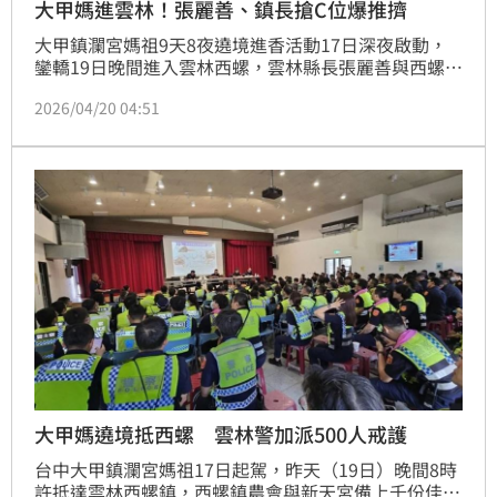
大甲媽進雲林！張麗善、鎮長搶C位爆推擠
大甲鎮瀾宮媽祖9天8夜遶境進香活動17日深夜啟動，
鑾轎19日晚間進入雲林西螺，雲林縣長張麗善與西螺鎮
長廖秋萍去年爆發搶掌轎風波，今年則爆發推擠，事故
2026/04/20 04:51
上演將近2分鐘。
大甲媽遶境抵西螺 雲林警加派500人戒護
台中大甲鎮瀾宮媽祖17日起駕，昨天（19日）晚間8時
許抵達雲林西螺鎮，西螺鎮農會與新天宮備上千份佳