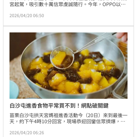
宮起駕，吸引數十萬信眾虔誠隨行。今年，OPPO以鎮
瀾宮指定拍照手機角色加入遶境隊伍，以未上市旗艦機
2026/04/20 06:50
款——OPPO Find X9 Ultra的哈蘇大師鏡頭，紀錄下百
年信仰的人文溫度。
白沙屯進香食物平常買不到！網點破關鍵
苗栗白沙屯拱天宮媽祖進香活動今（20日）來到最後一
天，約下午4時10分回宮，現場恭迎回鑾信眾擠爆，氣
氛嗨翻。由於今年報名人數突破46萬，創歷史新高，大
2026/04/20 06:26
小事都成話題，其中關於「吃的」就有網友好奇問，一