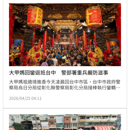
之間的深厚情誼，更將現場氣氛推向最高潮，讓觀眾嗨
到不行！
大甲媽回鑾返抵台中 警部署重兵嚴防滋事
大甲媽祖遶境進香今天凌晨回台中市區，台中市政府警
察局烏日分局從彰化縣警察局彰化分局接棒執行鑾轎維
安勤務，為防滋事，投入161名警力，及協勤民力92名
2026/04/25 04:11
協助交通管制。