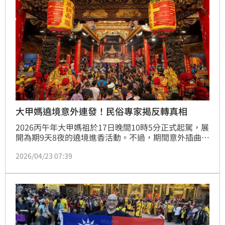
大甲媽遶境意外連發！民俗專家揭反轉真相
2026丙午年大甲媽祖於17日晚間10時5分正式起駕，展
開為期9天8夜的遶境進香活動。不過，期間意外插曲頻
傳引發熱議，有網友質疑恐和鎮瀾宮董事長顏清標及立
2026/04/23 07:39
法院副院長江啟臣親屬過世尚未「對年」有關。對此，
民俗專家廖大乙也出面駁斥，直呼「媽祖不驚喪」別以
訛傳訛。