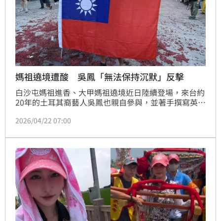
媽祖遶境遭酸 吳鳳「無法保持沉默」反擊
白沙屯媽祖進香、大甲媽祖遶境近日陸續登場，來台約
20年的土耳其裔藝人吳鳳也親自參與，並著手撰寫英文
報導，期待將這項傳承數百年的文化推向國際。不過，
2026/04/22 07:00
他在過程中卻發現不少網友冷嘲熱諷，忍不住感慨：
「難道這些人不知道，媽祖文化或任何廟宇文化，對台
灣來說是多麼珍貴的資產嗎？」