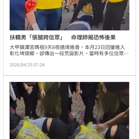
扶轎男「張腿跨信眾」 命理師揭恐怖後果
大甲鎮瀾宮媽祖9天8夜遶境進香，本月23日回鑾進入
彰化埤頭鄉，卻傳出一段荒誕影片。當時有多位信眾
「稜轎腳」（鑽轎腳）等待媽祖鑾轎越過，未料一名身
2026/04/25 07:24
穿黃衣的扶轎男子竟未迴避，反而張開雙腳跨越信徒，
從下跪的信眾身上通過，畫面曝光後引起撻伐，命理師
也曝光嚴重後果。