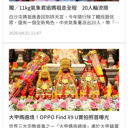
獨／11kg氣象君追媽祖走全程 20人輪流揹
白沙屯媽祖進香回到拱天宮，今年隨行除了轎班跟信
眾，還有一個全新角色，中央氣象署派出20人，帶「氣
象君」行動氣象儀隨行，每分鐘都會更新，提供在地最
2026/04/21 12:47
新天氣數據，氣象署透露，一路上有伙伴走到腳起水
泡，背負的氣象君也因為大家太熱情，從原先的8公斤
變成11公斤。
大甲媽遶境！OPPO Find X9 U實拍照首曝光
世界三大宗教盛事之一「大甲媽祖遶境」甫於大甲鎮瀾