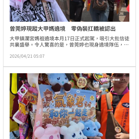
曾莞婷現蹤大甲媽遶境 零偽裝扛轎被認出
大甲鎮瀾宮媽祖遶境本月17日正式起駕，吸引大批信徒
共襄盛舉。令人驚喜的是，曾莞婷也現身遶境隊伍，親
自扛起神轎、擔任前導「護轎」角色，畫面曝光後掀起
2026/04/21 05:07
熱議。