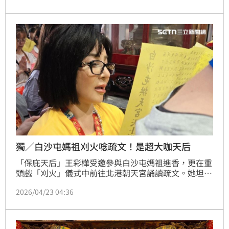
演出壓力還大」。
獨／白沙屯媽祖刈火唸疏文！是超大咖天后
「保庇天后」王彩樺受邀參與白沙屯媽祖進香，更在重
頭戲「刈火」儀式中前往北港朝天宮誦讀疏文。她坦言
壓力極大，不僅要精準唸出大量信眾姓名，還需長時間
2026/04/23 04:36
無法離席，甚至做好「包尿布上陣」的準備，直呼「比
演出壓力還大」。