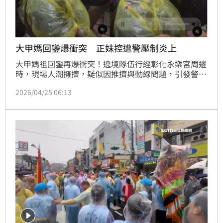
大甲媽回鑾爆衝突 正妹控遭警壓制炎上
大甲媽祖回鑾再爆衝突！遶境隊伍行經彰化永樂宮周邊
時，現場人潮擁擠，疑似因推擠與動線問題，引發警民
衝突，一名正妹甚至被警方壓制在地，畫面在社群平台
2026/04/25 06:13
Threads上曝光後，引發熱議。正妹甚至發文控訴警
察，「我看起來是會攻擊警察的人嗎。」