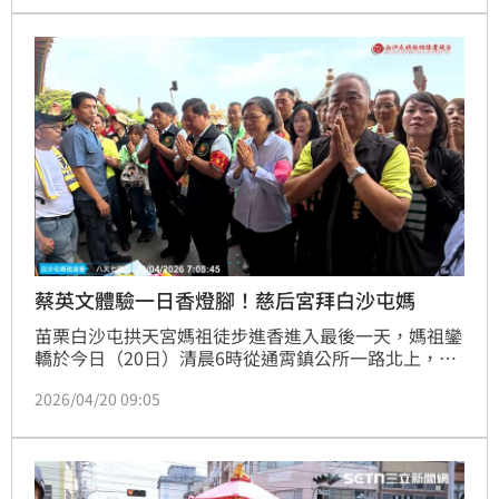
再度重啟「后巡海陸」地方十分重視！
蔡英文體驗一日香燈腳！慈后宮拜白沙屯媽
苗栗白沙屯拱天宮媽祖徒步進香進入最後一天，媽祖鑾
轎於今日（20日）清晨6時從通霄鎮公所一路北上，於
6時45分停駕慈后宮。前總統蔡英文也來體驗「一日香
2026/04/20 09:05
燈腳」，與民進黨多位民代一起到慈后宮接駕，許多民
眾看到蔡英文現身，激動地拿起手機狂拍，還有信眾趁
機塞結緣品，蔡英文也全程微笑揮手，展現親和力。