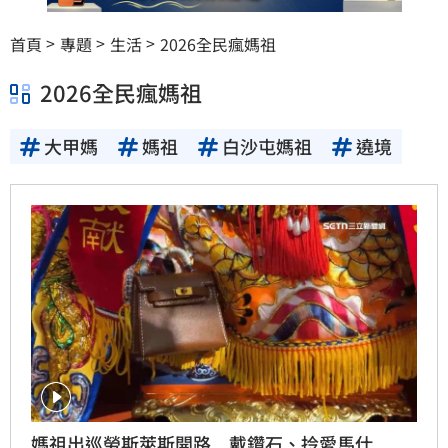
首頁
專題
生活
2026全民瘋媽祖
2026全民瘋媽祖
大甲媽
媽祖
白沙屯媽祖
遶境
媽祖出巡勞斯萊斯開路 戴鑽石、拎愛馬仕