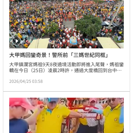
大甲媽回鑾奇景！警所前「三媽世紀同框」
大甲鎮瀾宮媽祖9天8夜遶境活動即將進入尾聲，媽祖鑾
轎在今日（25日）凌晨2時許，通過大度橋回到台中
市，一路北上行經大肚、龍井，並於今日下午1時38
2026/04/25 03:58
分，在烏日分局龍井分駐所前方，與北港朝天宮媽祖、
梧棲浩天宮媽祖相遇，形成「三媽世紀同框」，罕見畫
面也讓信眾驚喜不已，現場聚集萬人爭睹「迎媽祖」，
場面盛大。