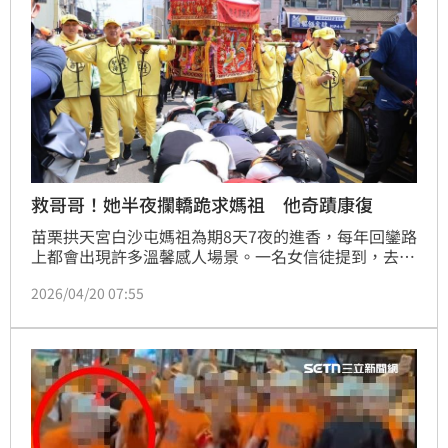
救哥哥！她半夜攔轎跪求媽祖 他奇蹟康復
苗栗拱天宮白沙屯媽祖為期8天7夜的進香，每年回鑾路
上都會出現許多溫馨感人場景。一名女信徒提到，去年
乾哥哥病危，她半夜攔轎，為了祈求媽祖救救乾哥哥，
2026/04/20 07:55
沒想到一年後，乾哥哥奇蹟康復，今年還跟隨媽祖同
行，讓她感動表示神蹟再現。