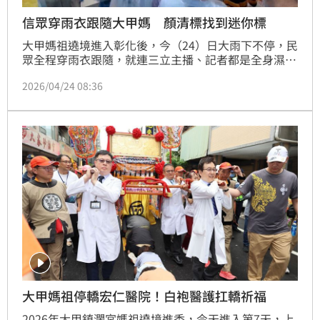
信眾穿雨衣跟隨大甲媽 顏清標找到迷你標
大甲媽祖遶境進入彰化後，今（24）日大雨下不停，民
眾全程穿雨衣跟隨，就連三立主播、記者都是全身濕答
答，不過有民眾沿途發雨衣結緣品。另外大甲鎮瀾宮董
2026/04/24 08:36
事長顏清標與學童合照時，意外找到迷你版的自己，笑
翻全場。
大甲媽祖停轎宏仁醫院！白袍醫護扛轎祈福
2026年大甲鎮瀾宮媽祖遶境進香，今天進入第7天，上