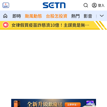
登入
即時
颱風動態
台股怎投資
熱門
影音
熱搜
無業
胡瓜保險箱百萬現金消失 鬆口驚人內幕
上班遲
法