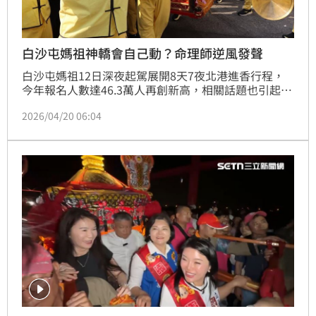
白沙屯媽祖神轎會自己動？命理師逆風發聲
白沙屯媽祖12日深夜起駕展開8天7夜北港進香行程，
今年報名人數達46.3萬人再創新高，相關話題也引起熱
議，其中包括「神轎是否真會自行選擇前進方向」。對
2026/04/20 06:04
此，命理專家陳欽煜在社群平台「逆風」分享親身體
驗。