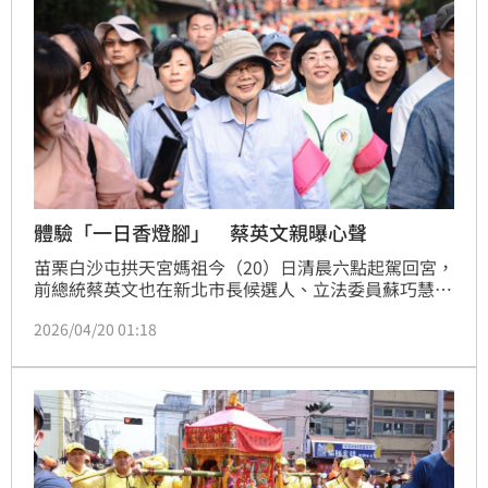
體驗「一日香燈腳」 蔡英文親曝心聲
苗栗白沙屯拱天宮媽祖今（20）日清晨六點起駕回宮，
前總統蔡英文也在新北市長候選人、立法委員蘇巧慧，
和苗栗縣長候選人陳品安清晨六點步行前往通霄慈后宮
2026/04/20 01:18
接駕，並且徒步進香。蔡英文隨後在臉書發文表示，今
天成為一名最平凡、也最榮幸的香燈腳，和大家一起走
在這條充滿信念與祝福的路上。走完這段路，她想說，
無論未來我們會面對什麼樣的挑戰，只要我們記得今天
這種彼此扶持的感覺，台灣就一定能夠繼續向前。