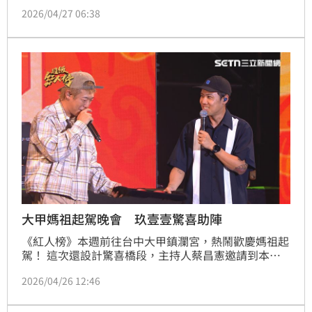
凌晨1時多才回到廟內安座，讓進香活動劃下句點。
2026/04/27 06:38
大甲媽祖起駕晚會 玖壹壹驚喜助陣
《紅人榜》本週前往台中大甲鎮瀾宮，熱鬧歡慶媽祖起
駕！ 這次還設計驚喜橋段，主持人蔡昌憲邀請到本土
天團玖壹壹成員洋蔥、健志現身助陣！兩人一登場便掀
2026/04/26 12:46
起全場尖叫，與蔡昌憲合唱《一生只督妳一人》，瞬間
點燃現場氣氛。玖壹壹也表示，難得在台中演出，加上
蔡昌憲熱情邀約，立刻義氣相挺答應演出，展現出他們