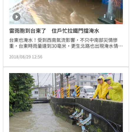
雷雨胞到台東了 住戶忙拉鐵門擋淹水
台東也淹水！受到西南氣流影響，不只中南部災情慘
重，台東時雨量達到30毫米，更生北路也出現淹水情
形，就怕雨越下越大，水淹進家中，一樓的住戶趕緊拉
2018/08/29 12:56
下鐵門擋水。