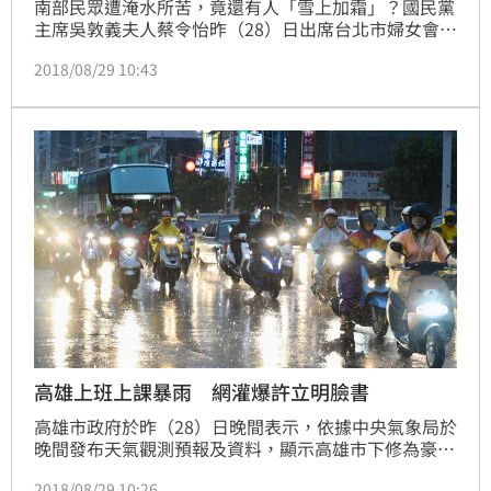
南部民眾遭淹水所苦，竟還有人「雪上加霜」？國民黨
主席吳敦義夫人蔡令怡昨（28）日出席台北市婦女會團
結聯誼茶會時，痛批民進黨治水無方，「老天一天的雨
2018/08/29 10:43
水就打民進黨的嘴巴，這就是老天有眼！」該言論一出
引發不小爭議，儘管吳敦義強調太太說的不是災民，更
批有心人士斷章取義，仍讓許多民眾覺得不妥。對此，
時常評論時事的資深音樂人許常德，除了打臉吳敦義護
妻說法外，更直言「這些政客都只關心選情、關心如何
攻擊對手」。
高雄上班上課暴雨 網灌爆許立明臉書
高雄市政府於昨（28）日晚間表示，依據中央氣象局於
晚間發布天氣觀測預報及資料，顯示高雄市下修為豪雨
地區，未達停止上班上課標準，今日清晨高雄地區仍降
2018/08/29 10:26