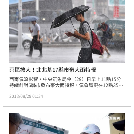
的見獵心喜，照理說，蔡英文就應該跟他們現在一樣結
合部分媒體利用『天降』的大好機會好好消費一下災
情，大批治水不力，打
雨區擴大！北北基17縣市豪大雨特報
西南氣流影響，中央氣象局今（29）日早上11點15分
持續針對6縣市發布豪大雨特報，氣象局更在12點35分
擴大豪大雨特報範圍，增至17縣市豪大雨特報。
2018/08/29 01:34