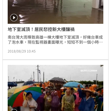
地下室滅頂！居民怒控新大樓釀禍
南台灣大雨導致高雄一棟大樓地下室滅頂，好幾台車成
了泡水車，現在監視器畫面曝光，短短不到一個小時外
頭的水就淹到小腿這麼高，居民半夜衝出家門趕緊把車
2018/08/29 10:45
開出來，但有3台轎車、20多台機車卻來不及逃難通通
泡水，不過居民指控，街對面原本有蓄水池引道，卻因
為蓋了大樓還鋪了水泥地，造成水引不進去，怒批根本
就是罪魁禍首。