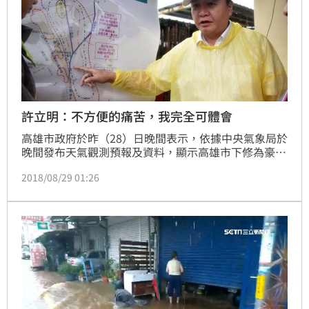
許立明：不方便的痛苦，我完全可體會
高雄市政府於昨（28）日晚間表示，依據中央氣象局於
晚間發布天氣觀測預報及資料，顯示高雄市下修為豪雨
地區，未達停止上班上課標準，不過，今（29）日清晨
2018/08/29 01:26
高雄地區仍降下大雨，部分路面積水，許多網友前往高
市代理市長許立明臉書留言批評。對此，許立明今天午
間表示，還是要向大家致上無比的歉意，不方便的痛
苦，他完全可以體會。