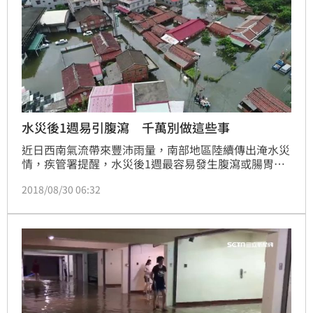
水災後1週易引腹瀉 千萬別做這些事
近日西南氣流帶來豐沛雨量，南部地區陸續傳出淹水災
情，疾管署提醒，水災後1週最容易發生腹瀉或腸胃炎
疫情，強調飲用水要澈底煮沸、勿食用泡過水的食物、
2018/08/30 06:32
清潔後確實用肥皂洗手、餐具應煮沸處理等注意事項，
以避免感染桿菌性痢疾、傷寒、霍亂、阿米巴痢疾、諾
羅病毒及A型肝炎等腸道傳染病的風險。