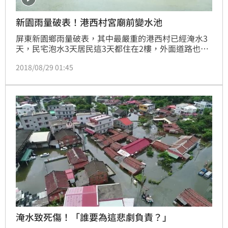
新園雨量破表！港西村宮廟前變水池
屏東新園鄉雨量破表，其中最嚴重的港西村已經淹水3
天，民宅泡水3天居民這3天都住在2樓，外面道路也到
處積水，今天還有機車因此拋錨，連村子內的廟前廣場
2018/08/29 01:45
就像個大水池一樣，廟方人員都說神明只能自己顧自己
了！
淹水致死傷！「誰要為這悲劇負責？」