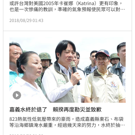
或許台灣對美國2005年卡崔娜（Katrina）更有印象，
也是一次慘痛的教訓，準確的氣象預報使民眾可以對災
害作應變，但考驗總是「推陳出新」。美國颶風帶來
2018/08/29 01:43
「洪水」，總共650萬人撤離，合併災害損失2600億美
金。會有如此嚴重的災情，第一，災區並非只有原本所
認定的危險區，第二，「超大量的降雨」。
嘉義水終於退了 賴揆再度勘災並致歉
823熱氣性低氣壓帶來的豪雨，造成嘉義縣東石、布袋
等沿海鄉鎮淹水嚴重，經過幾天來的努力，水終於抽
乾，行政院長賴清德今（29）日再度南下勘災時，也對