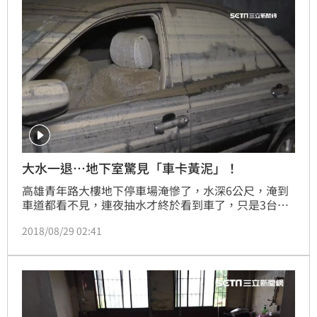
大水一退…地下室驚見「車卡黃泥」！
高雄青年路大樓地下停車場淹慘了，水深6公尺，淹到
車道都看不見，連夜抽水才終於看到車了，只是3台汽
車以及好幾部機車全都泡爛，還有車主急忙逃命，連車
2018/08/29 02:41
窗沒關，害得椅子、方向盤全是黃泥，車子恐怕得報銷
了。