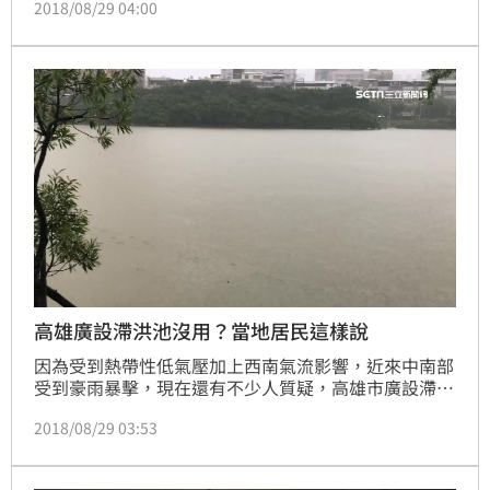
2018/08/29 04:00
地圖。高雄人認為，這樣在消費高雄的災情，實在不妥
當，也有人說，是不是涉及傳播不實謠言，而律師表
示，雖然PO圖大家一看就知道是開玩笑，但如果造成
恐慌，恐怕就有觸法可能。
高雄廣設滯洪池沒用？當地居民這樣說
因為受到熱帶性低氣壓加上西南氣流影響，近來中南部
受到豪雨暴擊，現在還有不少人質疑，高雄市廣設滯洪
池卻依舊淹水，是不是根本沒效果。對此，粉絲專頁
2018/08/29 03:53
「小劉醫師-劉宗瑀Lisa Liu粉絲團」表示，就是因為有
滯洪池，所以才撐得這麼久，此外，也有民眾直言，
「那是我們的平安符！」