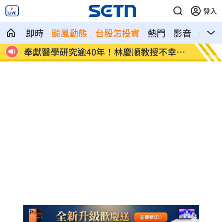
登入
即時
颱風動態
台股怎投資
熱門
影音
熱搜
幸離
捲校園霸凌爭議 知名韓星海外發展近況
鄭麗文
曝
家」