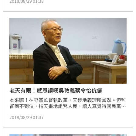
2018/08/29 01:38
於淹水對於當地居民生活造成的不便表示歉意，同時表
示後續會結合相關部會及地方政府，經由縝密的計畫，
踏實地執行每個治水工程，讓每個城市都成為韌性的城
市，讓台灣的國土更加安全。
老天有眼！感恩讚嘆吳敦義蔡令怡伉儷
本來嘛！在野黨監督執政黨，天經地義理所當然。但監
督到不到位，指天畫地詛咒人民，讓人真覺得國民黨這
政黨到底伊于胡底？例如八八水災，我那年還跟著社團
2018/08/29 01:37
同學一起去旗山幫忙救災，記得那一年在野黨是民進
黨，當時主席就是現在的總統蔡英文，而同一年的年底
剛好又是縣市長的選舉。按照吳敦義跟他國民黨一缸子