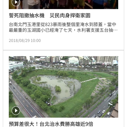
誓死阻撤抽水機 災民肉身捍衛家園
台南北門玉港里從823暴雨後整個里淹水到膝蓋，當中
最嚴重的玉湖國小已經淹了七天，水利署支援五台抽水
機，昨天傳出要撤走運到嘉義去，四、五十名玉港里民
2018/08/29 10:00
衝到抽水機前阻擋吊車吊走抽水機，里長說當地有五台
抽水機壞了沒用，中央支援五台還是淹水，因此說什麼
都要守住這些抽水機，守護民眾生命安全！
預算差很大！台北治水費勝高雄近9倍