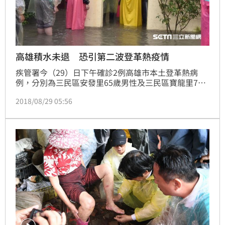
高雄積水未退 恐引第二波登革熱疫情
疾管署今（29）日下午確診2例高雄市本土登革熱病
例，分別為三民區安發里65歲男性及三民區寶龍里71
歲女性，分別於8月26日及27日發病，均於第二次就醫
2018/08/29 05:56
（8月28日）通報登革熱且均快篩檢驗陽性，2人目前
均住院中。該署表示，2人都是在淹水前遭到感染，與
近日水災無關，不過由於三民區目前仍有積水情形，恐
引第二波疫情，高雄市政府已緊急動員人力進行社區孳
生源清除。