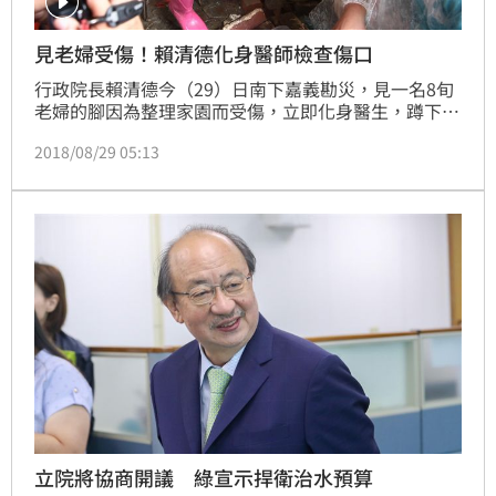
見老婦受傷！賴清德化身醫師檢查傷口
行政院長賴清德今（29）日南下嘉義勘災，見一名8旬
老婦的腳因為整理家園而受傷，立即化身醫生，蹲下檢
查老婦的腳傷，擔心後續感染，立刻聯絡當地義診醫師
2018/08/29 05:13
協助處理，相當窩心。
立院將協商開議 綠宣示捍衛治水預算