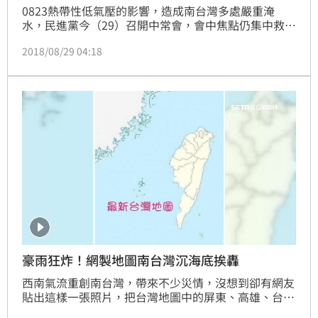
0823熱帶性低氣壓的影響，造成南台灣多處嚴重淹
水，民進黨今（29）召開中常會，會中焦點仍集中救災
檢討。據轉述，總統兼黨主席的蔡英文聽完行政院報告
2018/08/29 04:18
後，肯定國軍對救災的投入，包括揹老人家出來、協助
災民家園重建等，都令人感動。民進黨立院黨團總召柯
建銘則預告，立院新會期「治水預算」恐成為朝野攻
防，但認為包括前瞻計畫治水預算有其效果及必要性，
因此將「正面迎戰」。
豪雨狂炸！網製地圖南台灣沉海底挨轟
西南氣流重創南台灣，帶來不少災情，沒想到卻有網友
貼出這樣一張照片，把台灣地圖中的屏東、高雄、台
南、嘉義，通通淹在藍色的海水裡面，還說是最新台灣