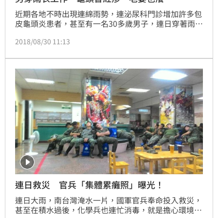
近期各地不時出現連綿雨勢，連泌尿科門診增加許多包
皮龜頭炎患者，甚至有一名30多歲男子，連日穿著雨衣
工作，結果龜頭冒出紅疹，擔心得了性病就醫，醫師診
2018/08/30 11:13
斷是念珠菌引發的包皮龜頭炎，男子也說，「老婆下面
也很癢」。
連日救災 官兵「集體累癱照」曝光！
連日大雨，南台灣淹水一片，國軍官兵奉命投入救災，
甚至在積水過後，化學兵也連忙消毒，就是擔心環境衛