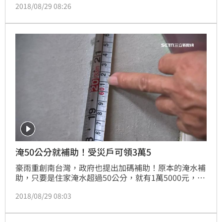
2018/08/29 08:26
巴，這就是老天有眼。」國民黨臉書竟再度貼出圖文，
嘲諷南台灣淹水都是民進黨執政，還在圖中寫「淹水怪
誰？」短短不到24小時，湧入超過3千則留言，被網友
轟翻。
淹50公分就補助！受災戶可領3萬5
豪雨重創南台灣，政府也提出加碼補助！原本的淹水補
助，只要是住家淹水超過50公分，就有1萬5000元，但
中央再加碼兩萬塊，也就是說，這次受災戶可以申請到
2018/08/29 08:03
3萬5，淹水當下沒拍照，補拍水痕也可以，但有人說如
果水淹49公分，怎麼辦？高雄市府說他們會從寬解讀，
也就是以水波動的高點，從寬發放！