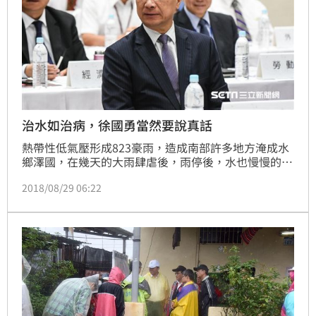
治水如治病，徐國勇當然要說真話
熱帶性低氣壓形成823豪雨，造成南部許多地方淹成水
鄉澤國，在幾天的大雨肆虐後，雨停後，水也慢慢的退
了。從風險管理的角度，可以看出治水有那些問題呢？
2018/08/29 06:22
水患發生的當下，內政部長徐國勇關心災情，並提出
「治水就像感冒一樣，沒有藥可以讓你永遠不感冒」的
觀點，其實就是一種風險管理概念。