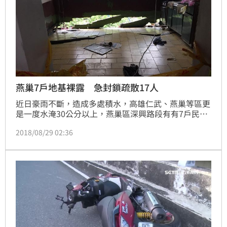
燕巢7戶地基裸露 急封鎖疏散17人
近日豪雨不斷，造成多處積水，高雄仁武、燕巢等區更
是一度水淹30公分以上，燕巢區深興路段有有7戶民宅
屋齡均40幾年，因平日後方地基裸露，未作防水措施，
2018/08/29 02:36
地基慘遭掏空，警方緊急封鎖並疏散17名住戶。