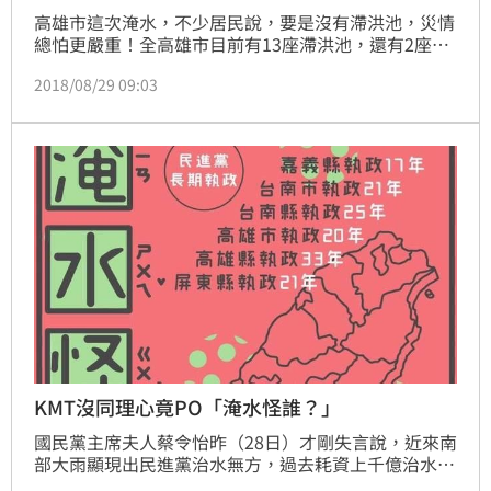
高雄市這次淹水，不少居民說，要是沒有滯洪池，災情
總怕更嚴重！全高雄市目前有13座滯洪池，還有2座年
底完工，但其實高雄的治水經費，只有132億元，比起
2018/08/29 09:03
台北市的1114億元，幾乎只有10分之1；以防洪標準來
說，高雄只計算10年一遇的大水累積雨量，台北則是
200年，根本不能比。
KMT沒同理心竟PO「淹水怪誰？」
國民黨主席夫人蔡令怡昨（28日）才剛失言說，近來南
部大雨顯現出民進黨治水無方，過去耗資上千億治水，
「但是真做還假做？老天一天的雨水就打民進黨的嘴