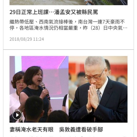
29日正常上班課⋯潘孟安又被縣民罵
繼熱帶低壓、西南氣流接棒後，南台灣一連7天豪雨不
停，各地區淹水情況仍相當嚴重，昨（28）日中央氣象
局也針對高屏發布大豪雨特報，不過屏東縣縣長潘孟安
2018/08/29 11:24
卻在昨晚10時左右便宣布，「屏東線8月29日正常上
班、正常上課」，再次引來民眾罵聲，喊話：「麻煩您
先打開窗戶，看看外頭的風雨，在做決定好嗎？」留言
串民怨四起。
妻稱淹水老天有眼 吳敦義遭看破手腳