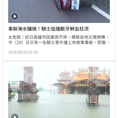
車躲淹水釀禍！騎士追撞斷牙鮮血狂流
太危險！近日高雄市因豪雨不停，導致各地災情頻傳，
今（29）日又有一名騎士意外撞上休旅車事故，受傷男
子因臉部直接撞上擋風玻璃，導致牙齒斷裂血流不止，
2018/08/29 01:56
所幸最後警方、救護車到場救援，該男也急忙送往醫院
接受治療。