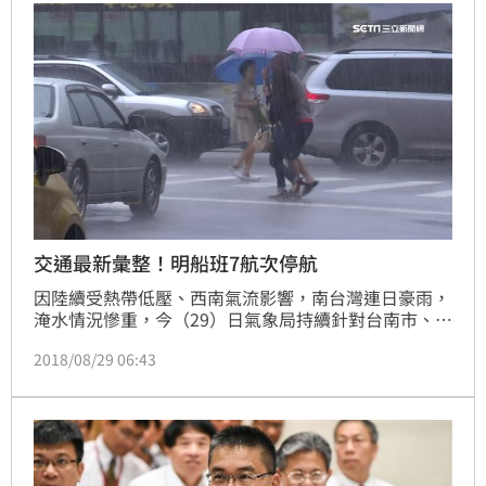
交通最新彙整！明船班7航次停航
因陸續受熱帶低壓、西南氣流影響，南台灣連日豪雨，
淹水情況慘重，今（29）日氣象局持續針對台南市、澎
湖縣發布大雨特報；高雄市、屏東縣、台東縣則為豪雨
2018/08/29 06:43
特報，交通異動部分，《三立新聞網》也將隨時更新交
通資訊，請民眾務必留意最新交通情況。