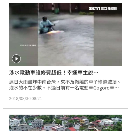
涉水電動車維修費超低！幸運車主說…
連日大雨轟炸中南台灣，來不及撤離的車子慘遭滅頂、
泡水的不在少數。不過日前有一名電動車Gogoro車主
勇闖淹水區域，整台車幾乎一半都泡在水中，被網友笑
2018/08/30 08:21
稱「水陸兩用神車」，但也有人看衰，認為這維修費恐
怕相當「可觀」。不過，車主也出面公開維修報價單，
「超驚人」的費用讓網友看了超傻眼。