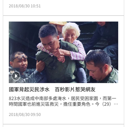
生受到影響。經過不眠不休的救災，南台灣也逐漸步上
2018/08/30 10:51
正軌，陸軍八軍團也釋出了39化兵群官兵在救災過後
「集體累癱」的照片，讓許多網友看了都忍不住淚謝
「辛苦了」。
國軍背起災民涉水 百秒影片惹哭網友
823水災造成中南部多處淹水，居民受困家園，而第一
時間國軍也前進災區救災，擔任重要角色。今（29）日
國防部在臉書分享了一則影片，短短100秒影片中紀錄
2018/08/30 09:50
著這次辛苦的國軍弟兄，無論晝夜，不畏困阨，只為幫
助災民脫困，充滿洋蔥的畫面讓不少網友看了跟著落
淚。