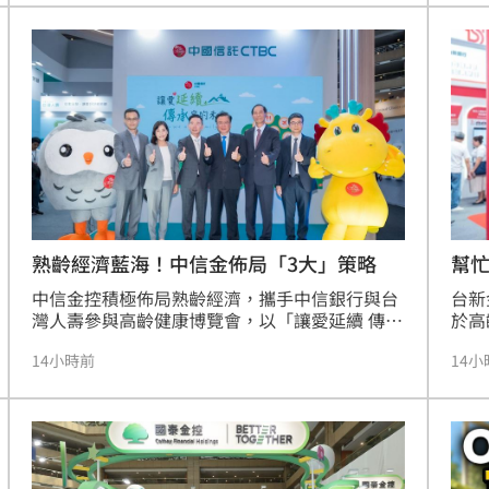
割範圍。透過法律諮詢，她成功爭取到應有的財
國事
產權益，包含退休金與生活費。此案例突顯高齡
穩健
熱潮
10:00
獨居趨勢下，全職配偶需具備財產法律常識的重
飲旺
要性。專家提醒，即使資產登記在一方名下，婚
新增
15
姻存續期間的共同貢獻仍受法律保障，面對突發
積極
離婚要求時，應冷靜檢視自身權益，避免因資訊
成長
不對稱而喪失保障，為老後生活預作準備。
熟齡經濟藍海！中信金佈局「3大」策略
幫
中信金控積極佈局熟齡經濟，攜手中信銀行與台
台新
灣人壽參與高齡健康博覽會，以「讓愛延續 傳承
於高
家的未來」為主軸，透過「三本一留」策略協助
AI
14小時前
14小
民眾規劃退休與資產傳承。中信銀行憑藉「全財
者結
富理財規劃」連續兩年獲頒高齡友善大獎，並展
劃，
示AI智慧ATM與櫃檯，運用影像與行為辨識防範
務，
金融詐騙。台灣人壽則推出「健康樂活管家2.0」
平台
及全台首座校園養生村藍圖，整合康養生態圈與
具，
數位理財工具。中信金控整合銀行、保險與數位
業諮