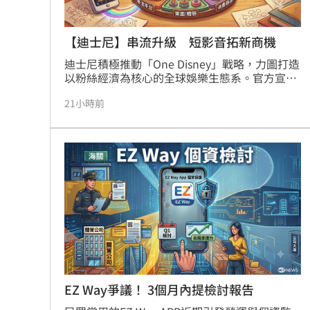
【迪士尼】串流升級 短影音拓新商機
迪士尼積極推動「One Disney」戰略，力圖打造
以粉絲經濟為核心的全球娛樂生態系。官方宣布
將於今年底前完成Disney+與Hulu的深度整合，
21小時前
並引入直播電視、遊戲與商品服務，提升用戶黏
著度。同時，迪士尼宣布與TikTok展開全球合
作，透過短影音二次創作吸引年輕族群，藉此放
大旗下IP影響力並導入串流平台。儘管體育事業
部門ESPN面臨營收壓力與人力調整挑戰，迪士
尼仍透過串聯IP、樂園及AI應用，展現走出串流
虧損陰霾的企圖心，未來整合效益將成為市場觀
察重點。
EZ Way爭議！ 3個月內提檢討報告