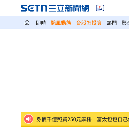
即時
颱風動態
台股怎投資
熱門
影
綠5戰將推父親節影音 他遭賴清德吐槽
快移車！新北高灘地「這時間」強制拖
奉獻醫學研究逾40年！林慶順教授不幸
捲校園霸凌爭議 知名韓星海外發展近
鄭麗文脫口稱「台灣從來也不是一個國
身價千億照買250元麻糬 富太包包自己