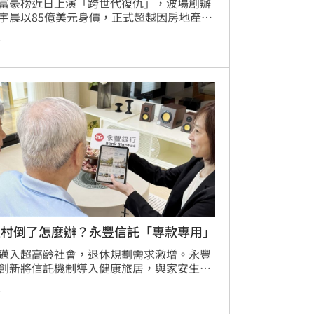
富豪榜近日上演「跨世代復仇」，波場創辦
宇晨以85億美元身價，正式超越因房地產債
機導致資產大幅縮水的萬達集團董事長王健
前
此事件引發熱議，主因是7年前孫宇晨曾遭
林之子王思聰公開嘲諷為「傻逼」，如今財
超被網友視為時代更迭的象徵。孫宇晨於社
台發文表示，對名次反轉感到警醒，強調
慢是最先被清算的資產」，展現出從過往高
擊轉為謙遜的態度。對比王健林昔日作為房
大亨的巔峰時期，如今資產大幅萎縮，孫宇
崛起不僅是個人財富的增長，更凸顯了加密
產業對抗傳統地產權貴的世代交替趨勢，成
國富人圈近期最受關注的焦點話題。
生村倒了怎麼辦？永豐信託「專款專用」
邁入超高齡社會，退休規劃需求激增。永豐
創新將信託機制導入健康旅居，與家安生醫
成立專戶，專款專用管理養生村入住權利
前
透過資金獨立與定期查核，大幅提升制度透
，保障長者入住權益。家安居養生村預計