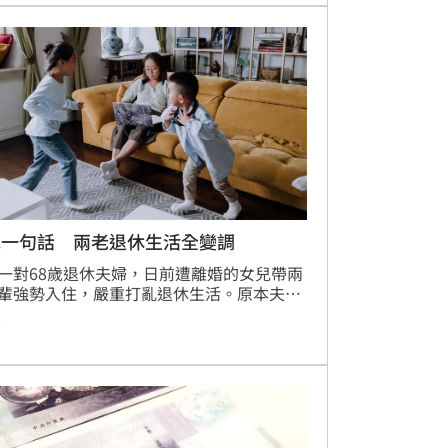
29年啟用，提供24小時管家與全時照護。此
永豐銀行同步推廣「信福啟航」預開型安養
，針對55歲以上民眾或身心障礙者提供簽約
元優惠，鼓勵國人及早進行財務佈局，打造
樂活的退休願景，讓退休生活更有保障。
兒一句話 兩老退休生活全變調
一對68歲退休夫婦，日前遭離婚的女兒帶兩
輩強勢入住，嚴重打亂退休生活。原本夫妻
每月22萬日圓退休金與2800萬日圓存款安穩
前
，但在多養三口人後，家庭開銷暴增，半年
現赤字。專家提醒，高齡家庭若面臨子女回
務必在同住之初就生活費分攤及入住期限達
識，避免經濟與情感摩擦。最終，該對夫婦
兒攤牌並訂下一年搬離目標，女兒也提高補
額並分擔家務，才讓家庭危機暫告緩解，維