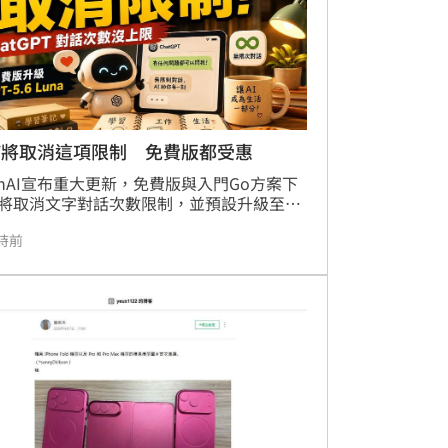
富資產，展現全面金融防護網與退休金流佈
專業實力，吸引民眾現場體驗。
T將取消這項限制 免費版都受惠
enAI宣布重大更新，免費版與入門Go方案下
將取消文字對話次數限制，並預設升級至
T-5.6 Luna模型，目標讓AI更全面融入日常生
時前
工作。此次更新包含新增「思考按鈕」功
免費版用戶可透過此機制提升模型處理複雜
的能力。針對進階Plus與頂級Pro方案，則
更強大的GPT-5.6 Sol模型，並配備「思考
滑桿」，讓用戶能根據任務需求彈性調配運
源。根據內部測試數據，新版模型的事實錯
顯著降低超過六成，大幅減少AI產生幻覺的
，有效提升專業工作效率，協助用戶減輕查
除錯負擔，該系列功能將於本週起陸續開