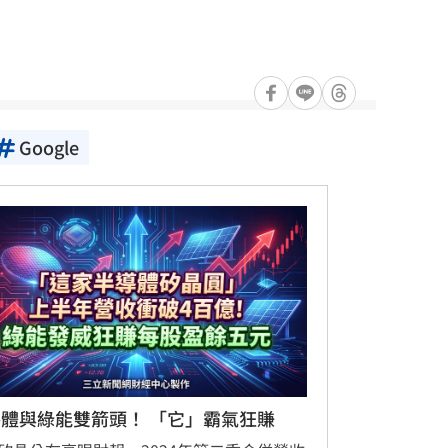
Google
體與綠能雙箭頭！ 「它」霸氣狂賺