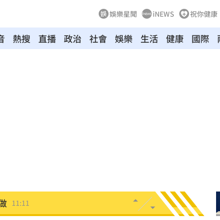
娛樂星聞
iNEWS
祝你健康
音
熱搜
直播
政治
社會
娛樂
生活
健康
國際
11:20
吊
11:18
離世
11:15
況曝
11:12
家」
11:12
做
11:11