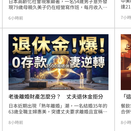
中美
日本高齡化社會現象顯著，一名54歲男子意外發
分曝
達2
現79歲母親久美子仍在經營寫作班，每月收入高
10:59
40
達30至40萬日圓，打破他以為母親經濟拮据需金
7小
與能
6小時前
援的誤會。久美子表示，工作不僅為收入，更是
隊潮
10:58
業台
為了那份被需要的價值感。根據日本內閣府白皮
亦同
書，逾四成銀髮族期待工作至75歲甚至更久，顯
2多
10:53
總額
示現代長者透過持續就業，在維持經濟獨立的同
能。
時，也積極尋求社會連結與自我實現，反映出高
白
運穩
10:50
齡社會下，銀髮人力資源正成為社會不可或缺的
產業
重要支柱。
老後離婚財產怎麼分？ 丈夫退休金拒分
「
」氣
12:00
日本近期出現「熟年離婚」潮，一名結婚35年的
餐飲
63歲全職主婦惠美，突遭丈夫要求離婚且宣稱退
合併
成形
12:00
休金屬個人所有。面對名下無存款、房產登記於
稅後
8小時前
8小
丈夫名下的困境，惠美在女兒提醒下諮詢專家，
元。
場！
10:30
才得知婚姻期間累積的資產及退休金皆屬財產分
求強