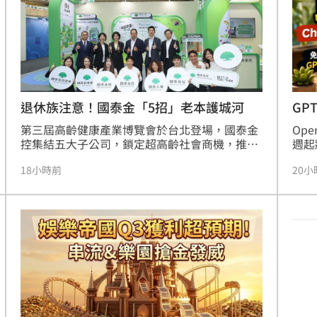
科技資源，持續落實對高齡客戶的友善承諾，在
與財
超高齡社會中提供全方位且安全的金融守護，引
局的
領退休理財新趨勢。
退休族注意！國泰金「5招」老本護城河
GP
第三屆高齡健康產業博覽會於台北登場，國泰金
Op
控集結五大子公司，鎖定超高齡社會商機，推出
週起
一站式樂齡服務。國泰人壽以「退化醫療帳戶」
GP
18小時前
20小
及外溢保單深耕預防醫學；國泰世華銀行則透過
活與
安養信託協助逾4.6萬人防範金融詐騙與資產流
能，
失。此外，國泰產險與證券分別針對高齡日常移
問題
動安全及退休資產配置，提供保險缺口補足與防
推出
詐理財教育。國泰投信則以「雙核心」策略，結
強度
合熱門高股息ETF搶攻退休除息商機。國泰金控
算資
透過金融與保險機制的整合，將專業服務轉化為
誤率
互動體驗，不僅協助長者建立資產護城河，更精
機率
準對應樂齡族群在健康管理、資產傳承與日常防
證與
詐上的核心痛點，全面布局未來高齡金融市場。
放。