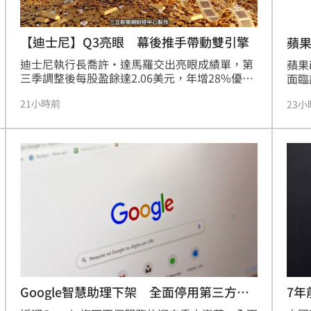
【迪士尼】Q3亮眼 幕後推手帶動雙引擎
蘋
迪士尼執行長喬許・達馬羅交出亮眼成績單，第
蘋果i
三季調整後每股盈餘達2.06美元，年增28%優於
面臨
預期。其中串流業務獲利翻倍，主題樂園與郵輪
存儲
21小時前
23小
體驗亦表現強勁。迪士尼正全面啟動「One 
推升
Disney」轉型策略，積極打破部門界線，將電
國市
影、Disney+、授權商品與樂園體驗進行技術與
星、
數據整合，打造強大的「IP飛輪」效應。透過如
場預測
《玩具總動員》等熱門IP，迪士尼成功建立深層
疊機
情感連結，讓粉絲無論在線上串流或線下樂園，
iP
都
恐進
度關
Google智慧助理下架 全面停用第三方信
7
箱