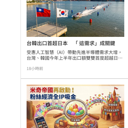
年獲標普全球永續年鑑銀行業全球前1%，更獲
MSCI ESG AAA最高評級，展現其帶領產業接軌
國際、推進淨零韌性家園的決心，持續成為企業
邁向永續發展的強力後盾。
台韓出口首超日本 「 這需求」成關鍵
受惠人工智慧（AI）帶動先進半導體需求大增，
台灣、韓國今年上半年出口額雙雙首度超越日
本。相較之下，日本的優勢主要侷限於半導體相
18小時前
關材料及製造設備，因此從這波需求中獲得的效
益出現明顯差距。