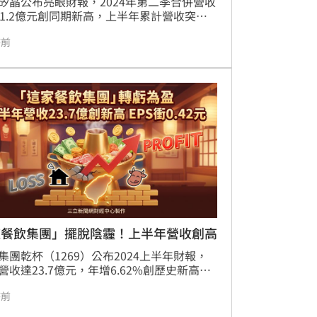
矽晶公布亮眼財報，2024年第二季合併營收
11.2億元創同期新高，上半年累計營收突破
0億元，EPS達5.02元。受惠於全球AI需求爆發
時前
源轉型，子公司環球晶圓產能滿載，關聯企
特化營收年增逾262%，宏捷科與朋程科技
步成長。在綠能布局上，中美矽晶售電合約
突破千億元，並進軍美國建置太陽能模組產
憑藉半導體與綠電雙引擎，中美矽晶不僅營
健，更透過長線合約鎖定現金流，持續擴大
影響力，成為台股市場關注的焦點。
這餐飲集團」擺脫陰霾！上半年營收創高
集團乾杯（1269）公布2024上半年財報，
營收達23.7億元，年增6.62%創歷史新高，
淨利858.6萬元，成功轉虧為盈，EPS為0.42
時前
集團表示，獲利主因受惠於台灣餐飲聚餐需
勁，加上中國大陸營運體質改善。儘管因英