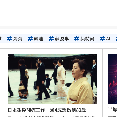
驚喜
11:11
11:10
開轟
11:08
誠
鴻海
輝達
蘇姿丰
英特爾
AI
駕
11:07
和
11:06
舌頭
11:05
心
11:04
辦
11:00
11:00
半導
日本銀髮族瘋工作 逾4成想做到80歲
徵選
11:00