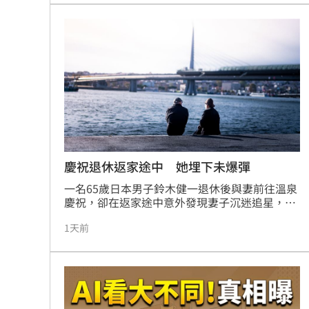
聯防，截至2026年6月底，北富銀已成功攔阻
1,614件詐騙，攔阻金額逾2.72億元。未來將持
續透過科技創新並向下扎根全齡反詐教育，深化
金融防護網，守護民眾財產安全。
慶祝退休返家途中 她埋下未爆彈
一名65歲日本男子鈴木健一退休後與妻前往溫泉
慶祝，卻在返家途中意外發現妻子沉迷追星，竟
背負高達800萬日圓的信用卡債務。健一最終動
1天前
用退休金幫忙清償，兩人多年維持的財務獨立模
式隨之瓦解。此案例突顯夫妻間財務透明的重要
性，專家提醒，退休前是盤點家庭資產與債務的
關鍵時機，透過建立公開的財務管理機制與設定
自由運用資金額度，才能避免退休金遭意外侵
蝕，確保晚年生活安穩，別讓信任成為財務隱