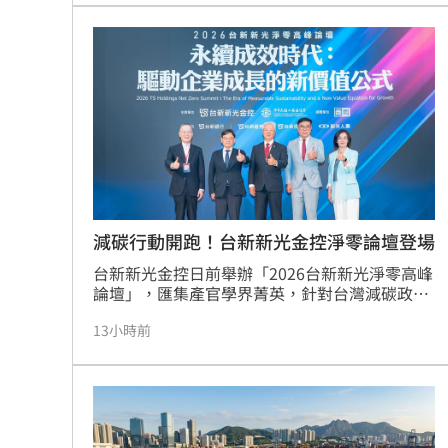
出，全球匯市現陷於美伊衝突與聯準會政策的拉
8國球員齊聚高雄 Formosa 7s掀足球
鋸戰，若通膨未降，美元恐維持強勢。儘管聯準
會考慮縮減資產負債表，但利率仍為主要政策工
具。投資人應密切關注通膨走勢及地緣政治風
理想混蛋號召粉絲跨海追星吃美食！
18:
險，審慎評估市場波動對資產配置的影響，投資
決策務必保持高度警覺。
減碳行動開跑！台新新光金控淨零論壇登場
台新新光金控日前舉辦「2026台新新光淨零高峰
論壇」，匯集產官學界菁英，針對台灣減碳政
策、碳定價制度及企業轉型策略進行深度對話。
13小時前
國發會主委葉俊顯與環境部部長彭啟明出席，強
調台灣正邁向碳定價市場機制時代。台新新光金
控總經理林維俊指出，論壇邁入第五年，致力協
助企業將永續轉化為國際競爭力。會中上銀、強
茂、宏碁及金寶等指標企業分享低碳實踐經驗。
台新新光金控憑藉優異的永續績效，不僅連續三