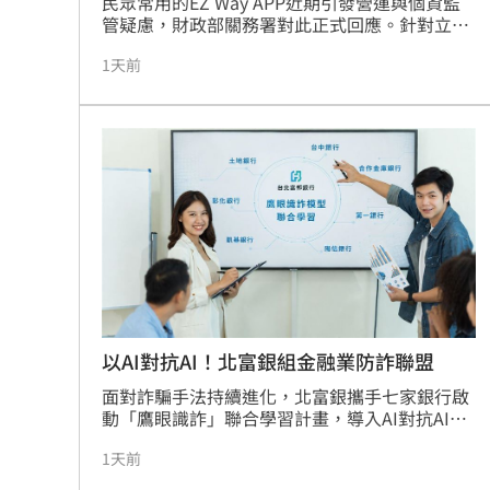
民眾常用的EZ Way APP近期引發營運與個資監
管疑慮，財政部關務署對此正式回應。針對立委
建議將線上委任業務改由官方委託民營，並訂定
1天前
統一收費基準，關務署表示將審慎評估，並於三
個月內提出檢討報告。官方強調，關貿公司依現
行報關業與通關網路相關法規自行建置APP屬合
法範疇。為確保民眾個資安全，關務署已要求關
貿公司於營運報告中說明防護措施，後續並將啟
動實地查核作業，落實監管職責，以保障廣大用
戶的資料隱私與權益，確保通關服務的透明與安
全性。
以AI對抗AI！北富銀組金融業防詐聯盟
面對詐騙手法持續進化，北富銀攜手七家銀行啟
動「鷹眼識詐」聯合學習計畫，導入AI對抗AI策
略，在不交換個資前提下共享參數，成功提升警
1天前
示帳戶精確率，其中合作金庫精確率大幅成長
67%。此舉象徵金融業從單打獨鬥轉向跨行主動