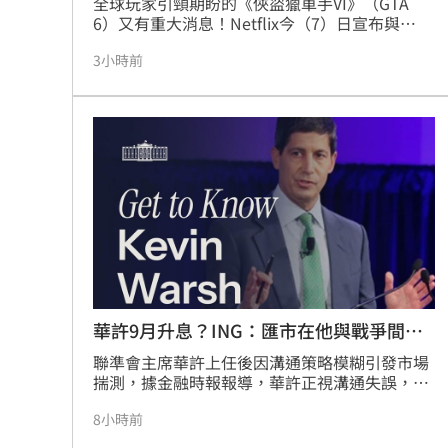
全球玩家引頸期盼的《俠盜獵車手VI》（GTA 
擋暴衝特斯拉「救很多人」賓士車主身
6）又有重大消息！Netflix今（7）日宣布與
Rockstar Games達成獨家合作，將於台灣時間8
3小時前
月28日上午3點，在Netflix平台搶先首播《GTA 
林逸欣首個無父父親節 診所熄燈爆排
6》加長版預覽內容。玩家將能一窺主角Jason與
Lucia在虛構城市「罪惡城」中，捲入橫跨雷歐
村神相隔5場炸裂 暫居MLB日籍球員第
奈達州的犯罪陰謀，並在危機中相依為命的精彩
故事。此舉讓粉絲能在11月19日正式登陸PS5與
昔被抹黑擋疫苗 陳時中悲憤1句真相大
Xbox Series X|S前，先行掌握最新遊戲動態。欲
了解更多詳情，可前往Netflix官方Tudum網站
查看。這場影音與遊戲的跨界合作，勢必將掀起
台灣彩券開獎直播中
20:31
新一波全球GTA熱潮，喜愛開放世界遊戲的玩家
千萬別錯過這次難得的搶先觀看機會。
LIVE三立+24小時直播
15:27
三立iNEWS新聞台線上直播
18:00
華許9月升息？ING：匯市在他與戰爭間拉
台彩父親節推新刮刮樂千萬頭獎超「爸
鋸
聯準會主席華許上任後因溝通策略模糊引發市場
揣測，據金融時報報導，華許正視溝通失誤，且
商場戰國來臨 台中「頂奢大道」逐漸
若通膨數據持續頑固，不排除在9月利率會議主
8小時前
導升息。目前芝商所FedWatch顯示9月升息機率
「拍片人的多重宇宙」職涯論壇9/12登
逾五成，市場緊盯接下來的CPI報告。ING分析指