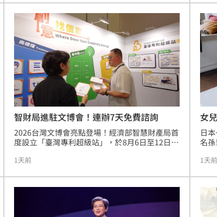
排財務代理；「已婚有子女」者則出現「重子
20
女、輕老本」失衡現象。專家提出「TALK」理財
外，
心法，建議民眾透過目標盤點、專款配置、明確
信託
傳承及安養信託等機制，及早建立樂齡財富防禦
費0
網，避免資產傳承糾紛，確保晚年財務自主與安
安心
全，打造穩健的退休生活藍圖。
智財局進駐文博會！連辦7天免費諮詢
女
2026台灣文博會亮點登場！經濟部智慧財產局首
日本
度設立「臺灣專利超級站」，於8月6日至12日在
名孫
南港展覽館提供7天免費智財諮詢服務。專家駐
倆靠
1天前
1天
點協助文創工作者解析專利、商標與著作權疑
度日
難，避開侵權地雷。此外，8月7日舉辦專題講
即出
座，由商標審查官與專門委員分享品牌商標布局
歸，
及著作權生存指南，強化創作者的品牌保護力與
成共
市場競爭力。此次活動旨在提升文創產業的智財
與女
權意識，透過專業諮詢與實務教學，協助參展單
貼金