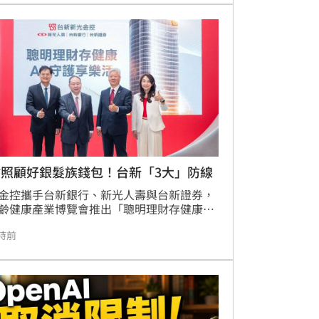
業認列資產減損影響獲利，但整體營運體質
。展望下半年，乾杯將把握暑假及中秋節餐
季，持續擴張版圖，預計於台北及高雄等地
多家「黑毛屋」與「牛舌佑介」門市，透過
展店策略，進一步擴大營收規模，展現持續
的企圖心。
忙照顧好銀髮族錢包！台新「3大」防線
金控攜手台新銀行、新光人壽與台新證券，
齡健康產業博覽會推出「聰明理財存健康，
守護享樂活」整合方案。面對超高齡社會，業
時前
合AI智能防詐「戰神模型」、預立信託規
並推動「基因檢測×重大傷病險」創新服
打造涵蓋醫療預防與資產傳承的一站式金融
。透過Richart Life健康回饋與智慧選股工
協助民眾超前部署長壽人生。現場更提供專
詢與互動體驗，以科技守護高齡族群的健康