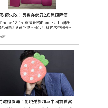
果砍價失敗！長鑫存儲靠2底氣拒降價
Phone 18 Pro與摺疊機iPhone Ultra傳出
記憶體供應鏈危機。蘋果原擬尋求中國長鑫
（CXMT）降低DRAM採購成本，卻因AI需求
時前
記憶體價格，遭長鑫拒絕降價。長鑫憑藉中
場龐大訂單及高產能底氣，報價甚至與三
SK海力士相當。受記憶體成本飆升影響，市
iPhone 18 Pro售價恐漲至1299美元，摺
更可能突破2000美元大關，成為史上最貴
hone。此價格調整反映全球記憶體供需失衡，
一步推高蘋果全系列產品定價，引發市場高
注。
年前遭譏傻逼！他現逆襲超車中國前首富