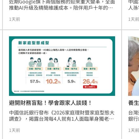
近期Google旗下兩個服務的迎來重大變革，全面
中國
推動AI升級及精簡維護成本。陪伴用戶十年的
人孫
Google 助理將退場，同時也預告Gmail將全面停
務危
1天前
1天
止對第三方電子郵件信箱支援。
林。
王健
富反
群平
「傲
調反
地產
晨的
貨幣
為中
避開財務盲點！學會跟家人談錢！
養
中國信託銀行發布《2026家庭理財暨家庭型態大
台灣
調查》，揭露台灣每4人就有1人面臨單身獨老。
銀行
儘管逾七成國人準備退休金，卻因缺乏長照規劃
合作
1天前
1天
與傳承知識，陷入行動僵局。調查發現「單身無
金，
子女」族群理財封閉，多數擔憂失智失能卻未安
明度