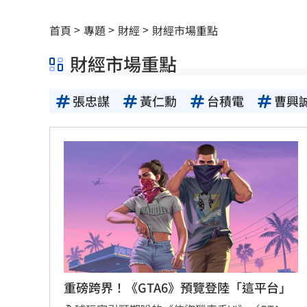
獨／河北彩花快閃文博會！狂掃潮玩曝
首頁
專題
財經
財經市場重點
小吃部討債逼拍裸照！恐怖主嫌下場曝
財經市場重點
獨／曹雨婷挨轟失職 昔理事長楊光友
張忠謀
黃仁勳
台積電
曹興
酒測0.7、毒品快篩陽性 警查獲酒毒雙
韓足協爆性招待外籍裁判！7場比賽5勝2
本土女星遭經紀人侵犯 他反嗆：沒伸
他沒異狀卻動脈硬化！醫示警：8類人小
全國首創「高溫微型保險」 台南7月試
明知疫苗採購難！沈伯洋嗆蔣萬安造謠
重磅跨界！《GTA6》預覽登陸「這平台」
獨／身高173！排球女神十一挑戰mini