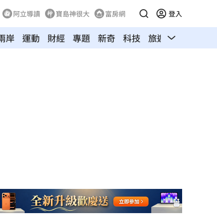
阿立導讀
寶島神很大
富房網
登入
兩岸
運動
財經
專題
新奇
科技
旅遊
汽車
寵物