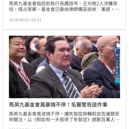
馬英九基金會指控前執行長蕭旭岑、王光慈2人涉嫌背
信、侵占等案，基金會已委由律師備妥訴狀、事證，正
式對蕭、王提出刑事告訴，風暴持續延燒。前立委沈富
2026/06/01 03:33
雄感嘆，馬英九基金會爭議是馬英九辦公室主僕關係的
徹底質變，明君因為變老成了昏君，忠僕變壞成了惡
僕，「君不君兮，臣不臣」，貼文曝光後引發熱議。
馬英九基金會風暴燒不停！名醫警告這件事
馬英九基金會風波燒不停。讓失智症與輔助宣告議題受
到關注。以《假如有一天我得了失智症》感動百萬人的
醫師宋思權強調，臨床上，中度失智初期是最常見輔助