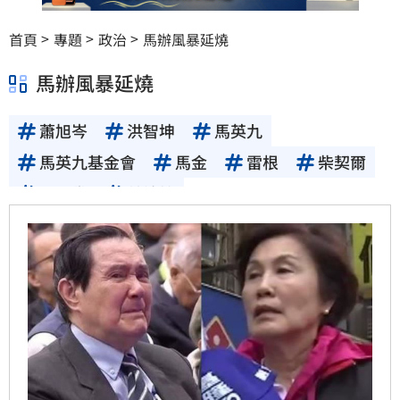
首頁
專題
政治
馬辦風暴延燒
馬辦風暴延燒
蕭旭岑
洪智坤
馬英九
馬英九基金會
馬金
雷根
柴契爾
國民黨
前總統