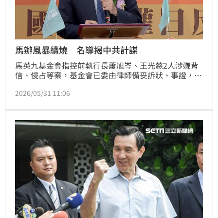
馬辦風暴續燒 名導揭中共計謀
馬英九基金會指控前執行長蕭旭岑、王光慈2人涉嫌背
信、侵占等案，基金會已委由律師備妥訴狀、事證，正
式對蕭、王提出刑事告訴，雙方仍針鋒相對。對此，導
2026/05/31 11:06
演王小棣30日表示，馬英九主張的「堅持中華民國」是
中共不允許的，中共想要新的一批國民黨談判代表。