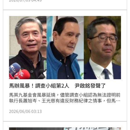
產「三中案」（中視、中廣、中影），最高法院昨日駁
回檢方上訴，馬英九無罪確定。國民黨前主席朱立倫今
（9）日則突然PO出與馬英九的合照，透露自己去探望
馬英九送上生日祝福，老朋友見面聊得很開心，誠摯祝
福「馬總統生日快樂、身體健康、平安順心！」
馬辦風暴！調查小組第2人 尹啟銘發聲了
馬英九基金會風暴延燒，儘管調查小組認為無法證明前
執行長蕭旭岑、王光慈有違反財務紀律之情事，但馬辦
仍提告兩人涉嫌背信、侵占。三人調查小組的另一名成
2026/06/06 03:13
員基金會董事尹啟銘今（6）日也不忍發聲，曝光前總
統馬英九的大姊馬以南傳給他的簡訊內容。他怒控，
「看不見的手」入人於罪、挑撥親情、揭露夫妻生活、
睜眼說瞎話、操縱病人為傀儡、將社會玩弄於股掌，讓