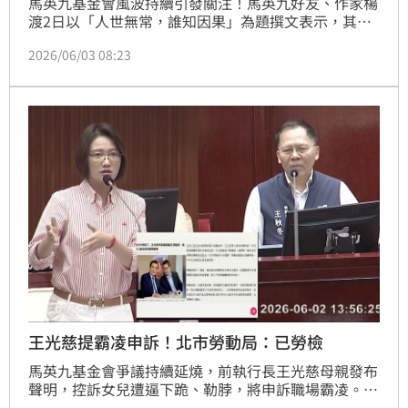
馬英九基金會風波持續引發關注！馬英九好友、作家楊
渡2日以「人世無常，誰知因果」為題撰文表示，其實
都是一個人的因果，「如果他不停下來，誰也幫不了
2026/06/03 08:23
忙」，四月中曾勸馬熄燈靜養，但事態仍無法停止，直
至如今，傷痕累累，滿盤皆輸；他也感嘆，人難免老
化，然而走到如此境地，唯有唏噓。
王光慈提霸凌申訴！北市勞動局：已勞檢
馬英九基金會爭議持續延燒，前執行長王光慈母親發布
聲明，控訴女兒遭逼下跪、勒脖，將申訴職場霸凌。北
市勞動局長王秋冬今（2）日在議員林延鳳質詢時回