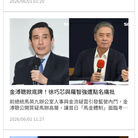
2026/06/01 01:20
宣告的申請時間點。因為這時候當事人開始無法獨立處
理財務、被人利用的風險明顯上升。真正愛一個朋友，
是保護他的尊嚴，而不是成為他晚年的風險。
金溥聰掀底牌！徐巧芯與羅智強遭點名痛批
前總統馬英九辦公室人事與金流疑雲引發藍營內鬥，金
溥聰公開質疑馬辦高層，讓昔日「馬金體制」面臨考
驗。學者沈榮欽分析，隨訴訟展開，未曝光的金流與密
2026/06/01 11:27
會恐將曝光。沈更點名羅智強、徐巧芯等昔日子弟兵態
度冷淡、急於切割，僅鍾沛君發聲力挺，凸顯政壇人走
茶涼。這場風暴揭露國民黨內部矛盾，也讓昔日政治盟