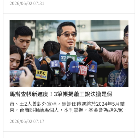
2026/06/02 07:31
的重點紀錄，以及和馬會面的時間、談話摘要等，調查
小組檢視蕭旭岑的手札紀錄，都有蕭、王過去曾當面向
馬報告此事，並獲馬裁示可以用、但要用於公務的紀
錄。
馬辦查帳新進度！3筆帳揭蕭王說法攏是假
蕭、王2人曾對外宣稱，馬卸任禮遇將於2024年5月結
束，台商盼捐給馬個人，本刊掌握，基金會為避免冤枉
2人，仔細清查過濾每筆帳目發現，2023年至24年間，
2026/06/02 07:17
確實有兩筆匿名捐款達百萬元，和蕭、王所稱的330萬
元比較相符，但基金會回頭追查，匿名捐款一筆是馬的
小學同學及一個關心婦權的國際社團，另一筆相對大的