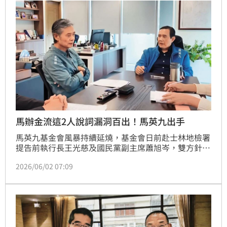
金額是在馬習二會後捐款，也是一名曾任高階警官的企
業人士，但捐款人都不具台商背景。
馬辦金流這2人說詞漏洞百出！馬英九出手
馬英九基金會風暴持續延燒，基金會日前赴士林地檢署
提告前執行長王光慈及國民黨副主席蕭旭岑，雙方針對
330萬元現金來源與流向隔空交火。蕭旭岑與王光慈同
2026/06/02 07:09
一口徑都說因為捐款人怕遭政府查水表，不願曝光，所
以才未入帳，但本刊掌握，馬英九基金會歷年捐款帳
冊，長期存在以「無名氏」或「善心人士」名義列帳的
匿名捐款紀錄，明顯打臉蕭、王說詞，甚至2024回推1
年的上百萬元多筆捐款，也非台商，由於2人對金流細
節無法完整說