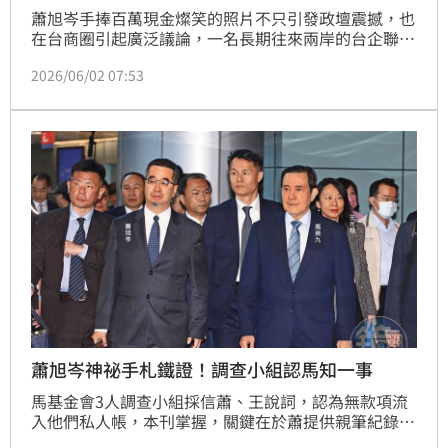
蕭旭岑手捧百萬現金燦笑的照片不只引發政壇震撼，也
在台商圈引起廣泛議論，一名長期往來兩岸的台企聯成
員向本刊表示，類似照片在中國涉台工作系統並不罕
2026/06/02 07:53
見，「照片不是拍給台灣看的，而是拍給台辦看的。」
蕭旭岑神祕手札鐵證！調查小組認馬知一事
馬基金會3人調查小組採信蕭、王說詞，認為無款項流
入他們私人帳，本刊掌握，關鍵在於蕭提供親筆紀錄的
手札，內容記載基金會各重要事項，包括每次開董事會