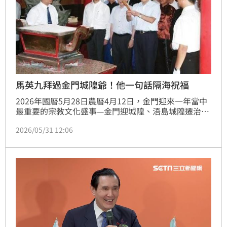
馬英九拜過金門城隍爺！他一句話隔海祝福
2026年國曆5月28日農曆4月12日，金門迎來一年當中
最重要的宗教文化盛事—金門迎城隍、浯島城隍遷治
346週年，整個金門瀰漫濃濃的信仰與人情味。在歡慶
2026/05/31 12:06
「金門人的第二個過年」時，許多信徒也想起15年前曾
親自到浯島城隍廟參拜的前總統馬英九。浯島城隍廟主
委楊耀芸表示，如果有機會見到馬英九，最想跟他說的
話就是：「祝福健康，家和萬事興。」