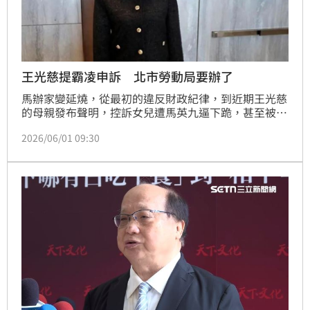
王光慈提霸凌申訴 北市勞動局要辦了
馬辦家變延燒，從最初的違反財政紀律，到近期王光慈
的母親發布聲明，控訴女兒遭馬英九逼下跪，甚至被勒
脖，後續健康也出了問題，並預告將申訴職場霸凌。對
2026/06/01 09:30
此，台北市勞動局在今（1）日晚間證實，勞動檢查處
已接獲申訴並派員前往檢查。