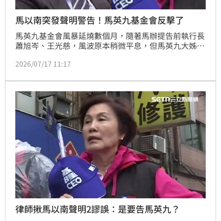
馬以南突發聲明警告！馬英九基金會反擊了
馬英九基金會風暴延燒數個月，隨著馬辦提告前執行長
蕭旭岑、王光慈，風波原本稍微平息，但馬英九大姊馬
以南昨（16）日突然發聲明，強調未來若再有以馬英九
2026/07/17 11:17
名義、簽署文件，將依法追究法律責任。對此，馬英九
基金會今（17）日表示非常遺憾，「輔助宣告案」尚未
裁定，馬英九在法律上或事實層面都是具有完全行為能
力之人。基金會並強調，絕非前國安會秘書長金溥聰欲
利用馬英九行政治鬥爭，「馬前總統本人特別針對此點
澄清」。
律師揪馬以南聲明2謬誤：是要告馬英九？