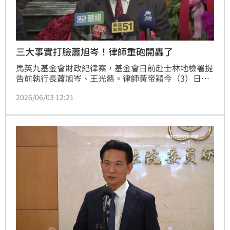
三大事實打臉蕭旭岑！律師重砲開轟了
馬英九基金會財政紀律案，基金會日前赴士林地檢署提
告前執行長蕭旭岑、王光慈。律師黃帝穎今（3）日表
示，檢調還沒傳喚被告蕭旭岑，目前蕭有權完整釋疑、
2026/06/03 12:21
自清，但蕭竟拿「偵查不公開」來回應媒體質疑，簡直
把偵查不公開當成無力解釋的遮羞布。