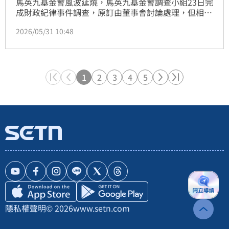
馬英九基金會風波延燒，馬英九基金會調查小組23日完
成財政紀律事件調查，原訂由董事會討論處理，但相關
人士未經董事會決議，即自行召開記者會否定調查結
2026/05/31 10:48
論，並以基金會名義對前執行長蕭旭岑、王光慈正式提
起刑事告訴。對此，馬英九基金會董事、三人調查小組
發言人李德維今（31日）表示，此案屬於馬英九基金會
重大事項，應由董事會作成決議，「對於基金會藐視董
事會的做法，三人小組表達非常遺憾。」
1
2
3
4
5
隱私權聲明
© 2026
www.setn.com