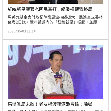
紅統新星壓著老國民黨打！綠委揭藍營終局
馬英九基金會財政紀律案風波持續擴大！民進黨立委林
俊憲2日說，近年藍營內的「紅統新星」崛起，並壓著
「老國民黨」打，基金會的事爆開絕非偶然，而是「老
2026/06/03 11:14
國民黨」反撲的最後機會；他也直言，明明國民黨應該
最熟悉共產黨的招數，利誘、招安、滲透、接管，而現
在對國民黨的佈局就在最後一步：接管。
馬辦亂局未歇！老友楊渡嘆滿盤皆輸：唏噓