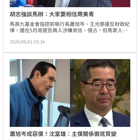
胡志強談馬辦：大家要相信周美青
馬英九基金會指控前執行長蕭旭岑、王光慈違反財政紀
律，還在5月底提告兩人涉嫌背信、侵占，但馬家人已
向法院聲請前總統馬英九的「輔助宣告」。但馬英九卻
2026/06/01 03:34
發聲稱，夫人周美青以及大姊馬以南的聲明事先沒有經
過他的同意，還找國安會前秘書長金溥聰召開記者會。
對於馬辦風波，前台中市長胡志強今（1）日表示，這
事應該盡快結束，認為馬家人會自己解決，「周美青會
好好解決這個事，大家要相信她」。
蕭旭岑成惡僕！沈富雄：主僕關係徹底質變