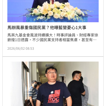
馬辦風暴重傷國民黨？他曝藍營憂心1大事
馬英九基金會風波持續擴大！時事評論員、財經專家徐
嶔煌1日透露，不少國民黨支持者相當焦慮，甚至有藍
營政治人物開始擔憂，支持者們恐怕會因看不下去，選
2026/06/02 08:53
擇不出來投票。