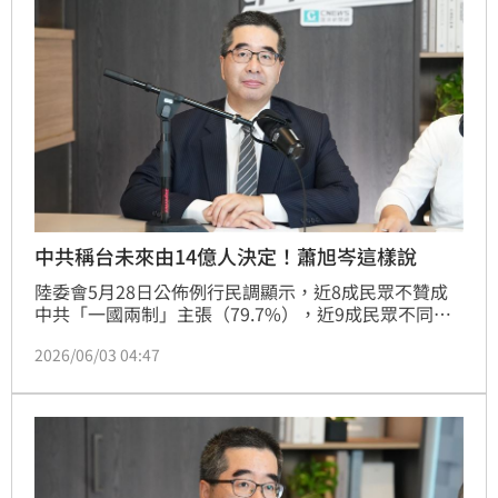
他見證人性邪惡，他想問問馬英九「現在的您，可真的
是如此陽光？」
中共稱台未來由14億人決定！蕭旭岑這樣說
陸委會5月28日公佈例行民調顯示，近8成民眾不贊成
中共「一國兩制」主張（79.7%），近9成民眾不同意
接受「一國兩制」、「和平統一」，失去自由民主也沒
2026/06/03 04:47
有關係（87.1%）。國台辦發言人朱鳳蓮強調，「台灣
是中國的台灣，台灣的未來只能也必須由包括台灣同胞
在內的14億多中國人民共同決定」。對此，國民黨副主
席蕭旭岑今（3日）表示，中國有中國的態度及立場，
他不意外，美國政府這次也說，台海前途要由兩岸人民
共同