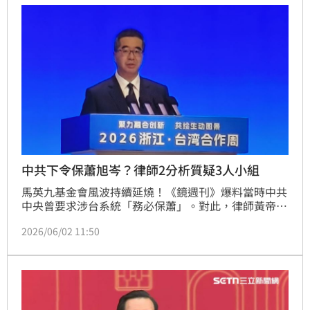
重，不要利用偵查期間惡意對外放話。
中共下令保蕭旭岑？律師2分析質疑3人小組
馬英九基金會風波持續延燒！《鏡週刊》爆料當時中共
中央曾要求涉台系統「務必保蕭」。對此，律師黃帝穎
今（2）日表示，面對三人小組異常保蕭，馬英九基金
2026/06/02 11:50
會委任會計師及律師召開記者會，不只拿出蕭旭岑收台
商百萬元現金照，更提出會計師查核報告及律師法律意
見，用會計及法律專業打臉三人小組「保蕭旭岑」的異
常偏頗！