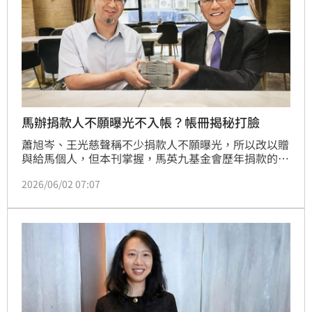
馬辦捐款人不願曝光不入帳？帳冊揭秘打臉
蕭旭岑、王光慈聲稱不少捐款人不願曝光，所以改以贈
與給馬個人，但本刊掌握，馬英九基金會歷年捐款的帳
冊記載，卻狠狠打臉蕭、王2人的說法。帳冊內容顯
2026/06/02 07:07
示，基金會長期接受匿名捐款，帳冊中不乏以「無名
氏」或「善心人士」列帳的紀錄；知情人士說，捐款人
不願意公開身分，與完全不留下帳務紀錄是兩回事，即
使捐款人要求匿名，仍可透過既有會計程序入帳並接受
稽核，基金會凡是接受捐款，都是透過該會的捐款帳號
並開立收據。