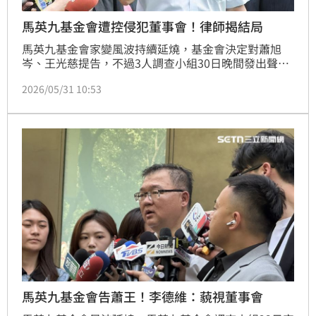
馬英九基金會遭控侵犯董事會！律師揭結局
馬英九基金會家變風波持續延燒，基金會決定對蕭旭
岑、王光慈提告，不過3人調查小組30日晚間發出聲明
指出，提告未經董事會討論及決議，批評未經董事會授
2026/05/31 10:53
權而侵犯董事會職權之舉，應予譴責。對此，律師黃帝
穎則直言「三人護蕭的政治宣示已然凌駕法律」。
馬英九基金會告蕭王！李德維：藐視董事會