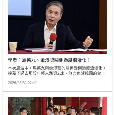
友的現實無情徹底炸鍋，馬英九與子弟兵間的恩怨情仇
成為政壇熱議焦點，後續效應持續延燒。
學者：馬英九、金溥聰關係過度浪漫化！
本次風波中，馬英九與金溥聰的關係受到過度浪漫化，
掩蓋了過去那段年輕人薪資22k、無力追趕韓國的台灣
國力低潮期的苦痛，但是要問馬金關係如此動人的原
2026/05/31 02:41
因，不僅是金溥聰的有情有義，還因為馬系其他人的冷
淡。