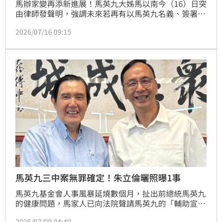
馬辦家變再添新進展！馬英九大姊馬以南今（16）日突
由律師發聲明，強調未來若再有以馬英九名義、簽署的
任何文件所進行的行為，將依法追究法律責任。對此，
2026/07/16 09:15
律師黃帝穎認為，這份聲明明顯有兩大謬誤，並說難道
馬以南是要告馬英九嗎？
馬英九三中案無罪確定！朱立倫曬照曝1事
馬英九基金會人事風暴延燒數個月，扯出前總統馬英九
的健康問題，馬家人已向法院聲請馬英九的「輔助宣
告」，不過，馬英九則駁斥失智。而馬英九涉國民黨黨
2026/07/09 04:49