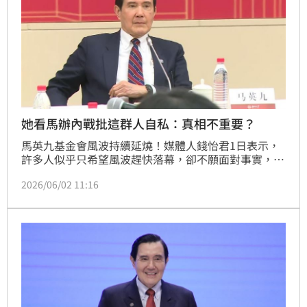
她看馬辦內戰批這群人自私：真相不重要？
馬英九基金會風波持續延燒！媒體人錢怡君1日表示，
許多人似乎只希望風波趕快落幕，卻不願面對事實，但
真相真的不重要嗎？有人擔心傷害國民黨，有人擔心影
2026/06/02 11:16
響支持者情緒，有人擔心政治後座力，甚至有人喊出
「把他帶回去吧」，但說白了，這些考量也都只是自私
自利而已。