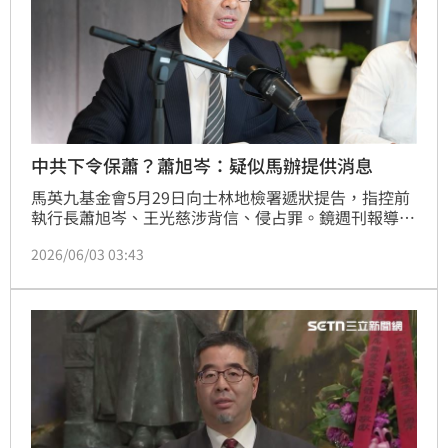
中共下令保蕭？蕭旭岑：疑似馬辦提供消息
馬英九基金會5月29日向士林地檢署遞狀提告，指控前
執行長蕭旭岑、王光慈涉背信、侵占罪。鏡週刊報導日
前指出，北京更早在今年3月下旬就接獲訊息，認為基
2026/06/03 03:43
金會風波恐擴大為國民黨內部路線衝突，曾要求涉台系
統「務必保蕭」，避免事件衝擊後續兩岸交流。國民黨
副主席蕭旭岑今日接受主持人黃光芹節目《中午來開
匯》專訪指出，疑似可能為馬辦傳出的消息，他若有涉
及不法，願意辭去國民黨副主席一職。