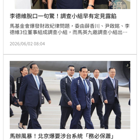
李德維脫口一句驚！調查小組早有定見露餡
馬基金會爆發財政紀律問題，委由薛香川、尹啟銘、李
德維3位董事組成調查小組，而馬英九邀調查小組出席
董事會提出調查結果，一位基金會員工向本刊透露，當
2026/06/02 08:04
天會議結束後，作為調查小組發言人的李德維竟在走出
會場時喃喃自語表示：「不過就是一百多萬而已，沒有
什麼。」「不用計較了！」對查帳的態度完全顯露在當
天的心情，不難看出專案小組查帳的心態。
馬辦風暴！北京爆要涉台系統「務必保蕭」