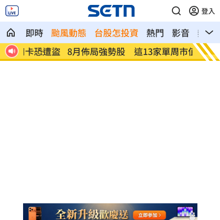
登入
即時
颱風動態
台股怎投資
熱門
影音
熱搜
恐遭盜
8月佈局強勢股 這13家單周市值暴增千
許富凱
億