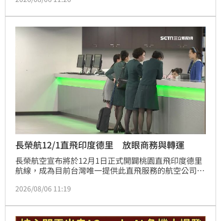
試圖誘騙民眾個資與金錢。無獨有偶，財信傳媒董事長
謝金河四月也曾遭類似手法冒用名義。阮慕驊嚴正聲
明，強調相關投資平台與對話全屬捏造，目前已蒐證並
保留法律追訴權。專家提醒，民眾若在網路上看到名人
的投資廣告或不明連結，務必提高警覺，切勿輕信來路
不明的資訊，應認明官方認證的藍勾勾帳號，避免點擊
不明連結導致財產損失，共同防範網路詐騙風險。
長榮航12/1直飛印度德里 放眼商務與轉運
長榮航空宣布將於12月1日正式開闢桃園直飛印度德里
航線，成為目前台灣唯一提供此直飛服務的航空公司，
每週營運5班。此舉旨在滿足鴻海、聯發科及緯創等台
2026/08/06 11:19
廠在印度的商務需求，打造高效直航通道。透過空中巴
士A330-300機型執飛，長榮航空不僅強化南亞航網，
更藉由桃園機場樞紐，串聯印度與北美市場，提供科技
業與旅遊客群更便捷的轉運選擇。此外，長榮航空也與