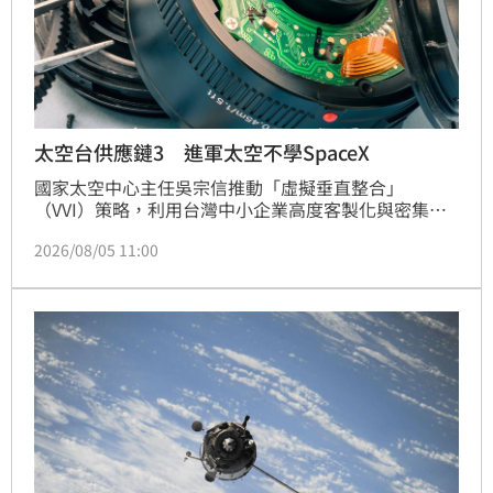
太空台供應鏈3 進軍太空不學SpaceX
國家太空中心主任吳宗信推動「虛擬垂直整合」
（VVI）策略，利用台灣中小企業高度客製化與密集產
業鏈優勢，打造太空產業生態系。吳宗信強調，透過自
2026/08/05 11:00
主研發與台廠支援，不僅能推動自主入軌火箭，更提升
國家安全。目前福衛八號光學衛星影像解析度極高，結
合未來福衛九號雷達衛星，可突破天候限制，實現全天
候監測。太空產業不僅是戰略科技，更能協助台廠布局
全球市場，透過衛星影像應用於碳監測、農業及民生防
災，展現台灣在太空科技領域的自主實力與國際競爭
力。