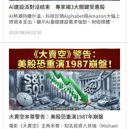
AI建設派對沒結束 專家揭3大關鍵受惠股
AI熱潮持續升溫，科技巨頭Alphabet與Amazon大幅上
修資本支出，顯示AI基礎建設需求強勁。財經媒體
《The Motley Fool》點名輝達、SK海力士與台積電為
2026/08/06 02:30
最具布局價值的AI概念股。輝達憑藉GPU與CUDA生態
系穩居領先，並積極搶攻AI推論市場；SK海力士作為
HBM龍頭，市占率突破五成且獲利動能強勁；台積電
則以先進製程壟斷高階晶片代工，地位無可取代。隨各
界持續加碼AI投資，這三家企業具備長期成長潛力與投
資吸引力。投資人進行決策前仍應審慎評估市場風險。
大賣空本尊警告：美股恐重演1987年崩盤
電影《大賣空》主角本尊、知名投資人貝瑞（Michael 