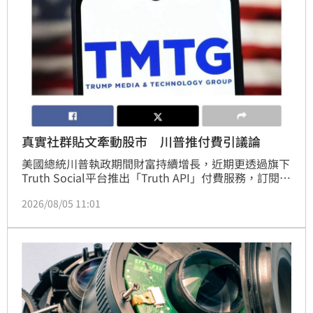
注公司在擴大市場覆蓋率的同時，能否有效改善網路經
濟效益。投資人應謹慎評估相關風險。
真實社群貼文牽動股市 川普推付費引議論
美國總統川普執政期間財富持續增長，近期更透過旗下
Truth Social平台推出「Truth API」付費服務，訂閱者
每月需支付高達6萬至10萬美元，即可搶先數秒瀏覽川
2026/08/05 11:01
普發布的訊息。由於川普的貼文常牽動國際市場波動，
此舉引發嚴重爭議，批評人士直指這是赤裸裸的貪腐。
多位民主黨參議員已呼籲證券管理委員會介入調查，認
為此舉公然濫用職權謀取私利，恐讓川普更有動機發布
能擾動市場的資訊，而非考量國家利益。目前已有交易
公司申請訂閱，爭議持續擴大。