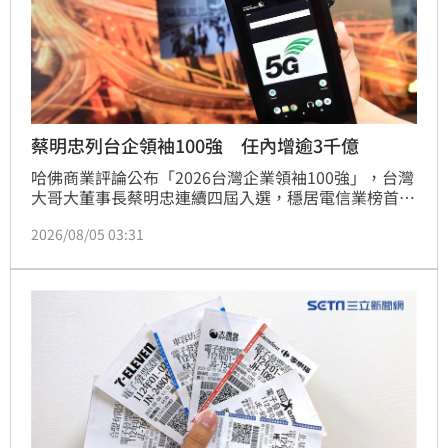
蔡明忠列台企領袖100強 任內增逾3千億
哈佛商業評論公布「2026台灣企業領袖100強」，台灣
大哥大董事長蔡明忠連續四屆入選，穩居電信業榜首。
蔡明忠任內帶領台灣大累計創造3035億元市值增長，
2026/08/05 03:31
總股東報酬率高達288%。面對AI浪潮，蔡明忠強調企
業須積極部署，將電信基礎轉化為AI時代的新服務價
值。本屆榜單由科技業主導，百強總市值激增至98.99
兆元，反映AI正重塑企業競爭規則。台灣大上半年表現
亮眼，稅後淨利年增25%，每股盈餘達2.86元，持續領
先同業，展現長期經營實力。