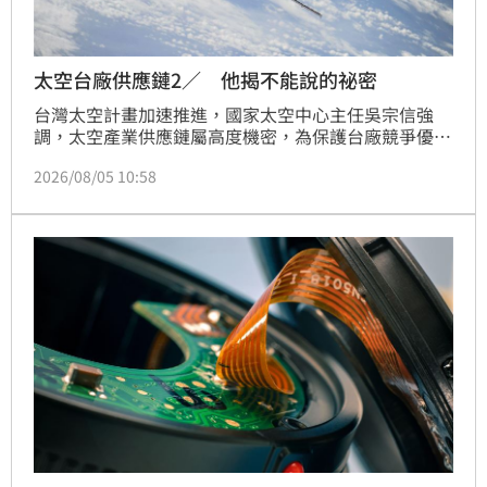
太空台廠供應鏈2／ 他揭不能說的祕密
台灣太空計畫加速推進，國家太空中心主任吳宗信強
調，太空產業供應鏈屬高度機密，為保護台廠競爭優
勢，中心不主動公開名單。TASA正積極推動低軌通訊
2026/08/05 10:58
衛星發展，目標2028年發射首顆自製衛星，並透過委
外製造與系統整合，扶植國內廠商建立產業鏈。吳宗信
指出，台灣廠商需通過高規格的太空驗證，包括振動、
輻射及熱真空測試，一旦產品經實際飛行驗證，即能順
利取得國際太空供應鏈門票。TASA將持續扮演核心角
色，透過「虛擬垂直整合」策略，帶領台廠在國際太空
商機中搶佔關鍵地位，打造完整的產業生態系。