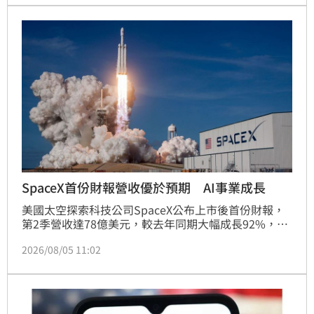
不會透過社群私下辦理，更不會要求民眾申辦SIM卡。
SIM卡屬重要電信個資，切勿交給陌生人或寄送給不明
單位。民眾若有補助疑問，應直接向鄉鎮區公所或社會
局處諮詢，切勿輕信網路廣告，以免個資遭盜用淪為詐
騙人頭戶，陷入法律糾紛。
SpaceX首份財報營收優於預期 AI事業成長
美國太空探索科技公司SpaceX公布上市後首份財報，
第2季營收達78億美元，較去年同期大幅成長92%，優
於市場預期。財報顯示，受惠於星鏈衛星網路及AI事業
2026/08/05 11:02
的強勁表現，營收顯著提升，但也因投入183.7億美元
於AI基礎設施、星艦及星鏈擴展，導致淨損5.41億美
元。SpaceX目前正積極推動AI優先策略，包含與輝達
合作開發軌道運算衛星。然而隨IPO鎖定期屆滿，加上
AI業務初期獲利壓力，導致股價波動，投資人正密切關