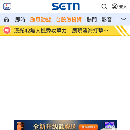
登入
即時
颱風動態
台股怎投資
熱門
影音
熱搜
擊能
賈靜雯父親節憶亡父 自曝被當兒子養大
新／白