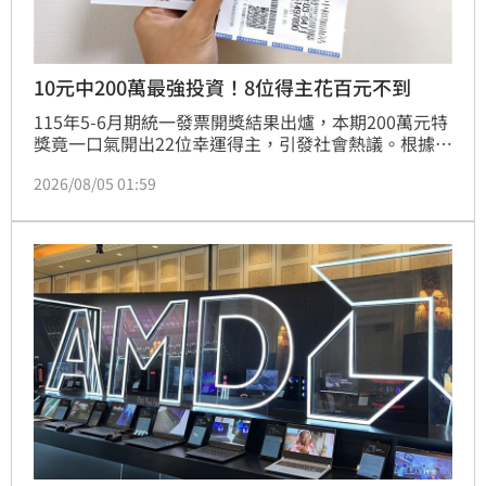
10元中200萬最強投資！8位得主花百元不到
115年5-6月期統一發票開獎結果出爐，本期200萬元特
獎竟一口氣開出22位幸運得主，引發社會熱議。根據財
政部中獎清冊，其中有8位幸運兒消費金額不到百元，
2026/08/05 01:59
最低僅花費10元購買超商商品，堪稱地表最強投資。此
次中獎名單涵蓋全台多地，顯示大獎隨時可能降臨身
邊。財政部提醒，民眾平時可多使用雲端發票載具，不
僅能省去整理紙本發票的繁瑣，還能享有雲端發票專屬
獎項的額外中獎機會。請民眾儘速檢查手邊發票，別讓
幸運擦身而過，下一個百萬富翁或許就是你。