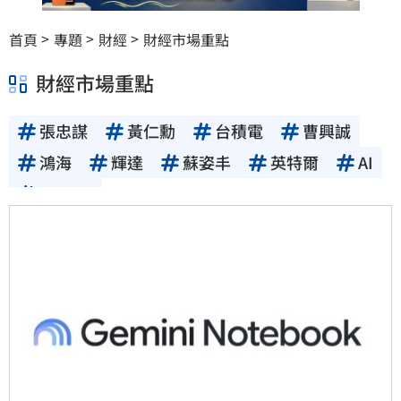
首頁
專題
財經
財經市場重點
財經市場重點
張忠謀
黃仁勳
台積電
曹興誠
鴻海
輝達
蘇姿丰
英特爾
AI
Google