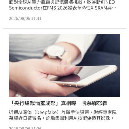
面對全球AI算力瓶頸與記憶體牆挑戰，矽谷新創NEO 
Semiconductor在FMS 2026發表革命性X-SRAM與
NEO.AI平台。該技術不僅將記憶體密度提升至傳統
2026/08/06 11:41
SRAM的5倍，更可望降低HBM存取功耗達50%至
80%，有效解決先進製程微縮極限。創辦人許富菖指
出，透過整合3D X-DRAM，此架構能大幅擴展AI晶片內
建容量。宏碁創辦人施振榮對此高度肯定，認為這項技
術突破將為台灣及全球半導體產業注入強勁動能，不僅
打破算力極限，更將推動供應鏈全面升級，鞏固台灣在
全球AI關鍵地位，為未來AI發展提供極具擴充性的核心
解決方案。
「央行總裁惱羞成怒」真相曝 阮慕驊怒轟
近期AI深偽（Deepfake）詐騙手法猖獗，財經專家阮
慕驊近日遭冒名，詐騙集團利用AI技術偽造其影像，甚
至虛構他與央行總裁楊金龍同台談論AI投資的假新聞，
2026/08/06 11:26