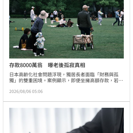
球光通訊供應鏈的關鍵樞紐，緩解美方對於關鍵零組件
的依賴風險。
存款8000萬翁 曝老後孤寂真相
日本高齡化社會問題浮現，獨居長者面臨「財務與孤
獨」的雙重困境。案例顯示，即便坐擁高額存款，若缺
乏人際連結，生活品質恐大打折扣；而部分長者則因生
2026/08/06 05:06
活拮据卻無力求援，陷於隱性貧困。專家指出，日本單
人戶佔比已達38%，老後理財不僅是存錢，更需規劃生
活品質。建議獨居長者善用資產，透過訂閱電力監測、
保全系統或入住照護機構，保障生命安全。與其糾結於
過往選擇，不如將資產轉化為充實晚年的動力，積極面
對獨居時代的挑戰，讓退休生活不再只是冰冷的數字堆
疊，而是能獲得實質尊嚴與關懷的關鍵課題。