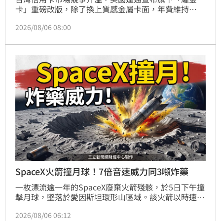
卡」重磅改版，除了換上質感金屬卡面，年費維持
8,500元。此次策略重心在於擴張日常消費場景，除固
2026/08/06 08:00
守五星級飯店「買一送一」核心權益外，更新增Uber 
Eats、Klook等數位平台最高4,400元回饋，並納入機
場接送服務。此舉旨在降低高端卡使用門檻，透過結合
旅遊與數位生活消費，積極防禦本土銀行的高回饋策
略，有效鞏固富裕客群與年輕中產世代的黏著度，在頂
級卡戰場中搶佔市占率。
SpaceX火箭撞月球！7倍音速威力同3噸炸藥
一枚漂流逾一年的SpaceX廢棄火箭殘骸，於5日下午撞
擊月球，墜落於愛因斯坦環形山區域。該火箭以時速
8700公里撞擊，威力等同3噸TNT炸藥，預計形成27公
2026/08/06 06:12
尺寬隕石坑。由於撞擊閃光微弱，肉眼難以察覺，但產