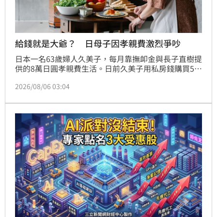
給錢就是大爺？ 日母子因孝親費激烈爭吵
日本一名63歲婦人久美子，每月靠撫卹金與長子直樹提
供的8萬日圓孝親費生活。日前久美子用私房錢購買5萬
日圓平板送給孫女，未料直樹在群組冷回「能出5萬就
2026/08/06 03:04
不需匯8萬」，引發母子嚴重心結。專家指出，此案反
映跨代援助的微妙心理，長期資助易產生錯誤期待，認
為受助者不該有額外開銷。經雙方溝通，母子最終達成
共識，將孝親費降至5萬日圓，大額開支另行協議。面
對日本高達58.9%家庭生活困難的現況，家庭財務透明
化與重新協商財務界線，成為維持家庭和諧的關鍵課
題，讓長輩在接受援助同時，也能保有自主付出的尊嚴
與空間。