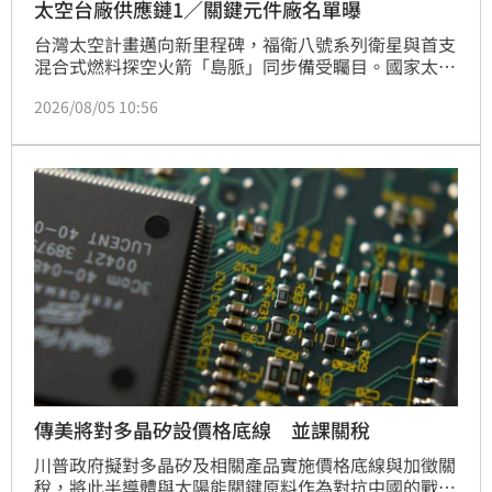
太空台廠供應鏈1／關鍵元件廠名單曝
台灣太空計畫邁向新里程碑，福衛八號系列衛星與首支
混合式燃料探空火箭「島脈」同步備受矚目。國家太空
中心整合立創光電、原相科技、漢翔及益材科技等十多
2026/08/05 10:56
家台廠，成功建立關鍵零組件在地供應鏈。其中，原相
科技成為首家獲授權的太空規光學元件廠商，而預計測
試的「島脈」火箭，設計致敬台灣國蝶寬尾鳳蝶，象徵
技術領航。透過虛擬垂直整合策略，台灣不僅深化自主
研發能力，更積極帶領本土太空產業鏈搶攻全球商機，
展現台灣在國際太空市場的強大競爭潛力與技術實力。
傳美將對多晶矽設價格底線 並課關稅
川普政府擬對多晶矽及相關產品實施價格底線與加徵關
稅，將此半導體與太陽能關鍵原料作為對抗中國的戰略