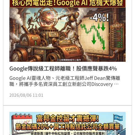
印度航空合作，延伸航點至印度各大城市，並推動印度
旅客過境台灣的觀光配套，有望帶動雙邊經貿、文化交
流及旅遊發展，展現深耕全球布局的戰略決心。
Google傳說級工程師離職！股價應聲暴跌4%
Google AI靈魂人物、元老級工程師Jeff Dean驚傳離
職，將攜手多名資深員工創立新創公司Discovery 
Loop。此消息震撼科技圈，導致Google股價應聲下挫
2026/08/06 11:01
4%。業界分析，Google近年面臨嚴重人才流失，頂尖
研究人員傾向轉向節奏快、官僚主義少的新創環境。
Jeff Dean曾一手打造支撐搜尋引擎的核心系統，並推
動AI研發，其去職不僅加深外界對Google AI發展的擔
憂，更讓DeepMind旗艦模型Gemini進度延宕的現狀雪
上加霜，投資人對Google在AI領域的競爭優勢產生強
烈質疑，未來科技巨頭該如何穩住陣腳備受市場高度關