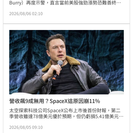
Burry）再度示警，直言當前美股強勁漲勢恐難善終，
並預言可能重演1987年崩盤慘況。儘管標普500指數近
2026/08/06 02:10
期頻創新高，貝瑞仍對市場持高度懷疑，認為AI榮景背
後的基建需求僅是融資幻影。他強調市場漲勢由低波動
性驅動，恐誘發系統化基金加大槓桿，風險不容小覷。
目前貝瑞持續持有輝達、特斯拉及半導體等標的的空頭
部位，雖坦言部分操作面臨帳面虧損，但對長期趨勢仍
抱持信心。他同時提醒投資人，放空操作風險極高，並
非適合大眾的策略，投資人應審慎評估市場風險，切勿
盲目跟進，務必對個人投資決策負起責任。
營收飆9成無用？SpaceX這原因崩11%
太空探索科技公司SpaceX公布上市後首份財報，第二
季營收雖達78億美元優於預期，但仍虧損5.41億美元。
市場焦點集中在SpaceX於AI領域投入高達158億美元的
2026/08/05 09:10
資本支出，遠超華爾街預期，引發投資人對獲利能力的