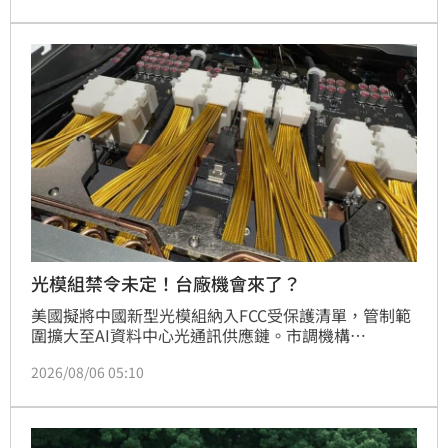
生的塵埃碎石流仍可透過望遠鏡觀測。這是史上第二次
火箭撞月事件，引發科學界對太空垃圾威脅的關注。專
家指出，透過研究此次撞擊，能進一步評估碎片對未來
登月太空人的潛在危險，同時也再次提醒全球，
光模組禁令未定！台廠機會來了？
美國擬將中國新型光模組納入FCC受保護清單，管制範
圍擴大至AI資料中心光通訊供應鏈。市調機構
TrendForce指出，中國在全球光模組市占達56%，短
2026/08/06 05:10
期內美系雲端業者難以完全脫鉤，若禁令落地恐引發斷
鏈危機與供貨成本上升。面對供應鏈洗牌，中國產能恐
面臨內需過剩壓力，而具備先進封裝與矽光子技術優勢
的台灣，有望加速與美系ASIC平台整合，成為串聯全