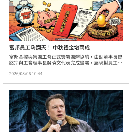
注。
富邦員工嗨翻天！ 中秋禮金增兩成
富邦金控與集團工會正式簽署團體協約，由副董事長曾
銘宗與工會理事長吳曉文代表完成簽署，展現對員工權
益的高度重視。此次福利加碼相當吸睛，不僅將端午及
2026/08/06 10:44
中秋節金大幅調升20%，更推出員工持股信託制度，公
司每月最高提撥8000元協助員工存股，實現與員工共
享企業獲利。富邦金控作為全台擁有最多子公司簽署團
體協約的金控，此舉不僅強化內部向心力，更在激烈金
融人才戰中提升競爭力。透過制度化福利與和諧勞資關
係，富邦金控展現經營永續決心，市場預期此舉將有助
於穩定人力資源，為集團長期營運發展注入強勁正向動
能。