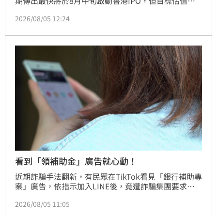
期傳出最快將於8月中旬啟動香港IPO，但目標估值下
修至300億至400億美元，身價縮水逾6成。近年受全球
2026/08/05 12:24
消費環境變遷、美國小額豁免政策改變及監管壓力影
響，SHEIN成長放緩並出現虧損。在紐約與倫敦掛牌碰
壁後，SHEIN轉向香港資本市場，此次赴港上市不僅是
籌資，更被視為是公司在估值大幅修正後，向全球投資
人重新證明其商業模式價值的關鍵考驗，其後續表現將
成為快時尚產業發展的重要指標。
看到「領補助金」廣告就心動！
近期詐騙手法翻新，有民眾在TikTok看見「銀行補助專
案」廣告，依指示加入LINE後，竟遭詐騙集團要求申
辦並寄出全新SIM卡作為「資格驗證」用途。受害者寄
2026/08/05 11:05
出卡片後，對方隨即失聯，驚覺受騙。警政署「165打
詐儀錶板」緊急提醒，政府補助均有正式申請管道，絕