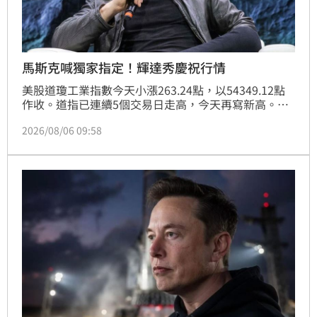
馬斯克喊獨家指定！輝達秀慶祝行情
美股道瓊工業指數今天小漲263.24點，以54349.12點
作收。道指已連續5個交易日走高，今天再寫新高。
SpaceX股價因AI鉅額開支大跌13.61%，執行長馬斯克
2026/08/06 09:58
指將獨家使用輝達系統打造巨型數據中心，帶動輝達股
價走高。