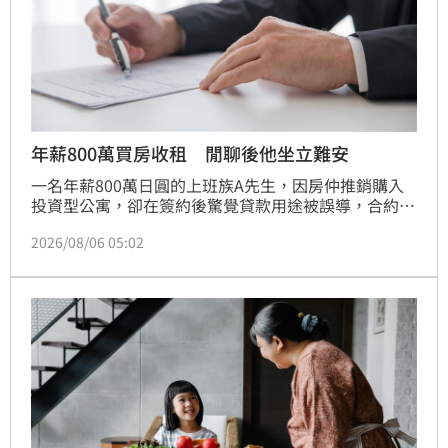
年薪800萬買房收租 閒聊後他坐立難安
一名年薪800萬日圓的上班族A先生，因房仲推銷購入
投資型公寓，卻在簽約後驚覺貸款用途被誤導，合約載
明為「自住」而非「投資」。專家提醒，申貸用途與實
2026/08/06 05:02
際不符恐違反金融規範，甚至面臨銀行要求一次清償或
刑事訴訟風險。即便房仲曾背書，投資人仍需承擔合約
責任。A先生最終選擇認賠300萬日圓出售房產，以維
護信用紀錄，避免未來申貸受阻。此案例警示投資人，
簽署合約前務必詳閱條款，切勿聽信業務員口頭承諾，
以免落入詐騙風險，賠了資產又影響金融信譽。