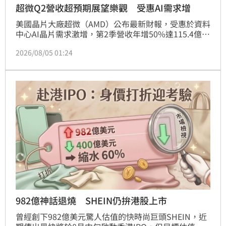
超微Q2營收超預期展望樂觀 受惠AI需求增
美國晶片大廠超微（AMD）公布最新財報，受惠於資料
中心AI晶片需求激增，第2季營收年增50%達115.4億美
元，調整後每股盈餘1.66美元，皆優於市場預期。超微
2026/08/05 01:24
積極布局AI基礎設施，並計畫向Meta、OpenAI及
Oracle交付首款AI機櫃系統Helios，以挑戰輝達市場地
位。儘管第3季營收展望高達130億美元，但因部分市
場預期更高，導致盤後股價重挫逾7%。此次財報顯示
超微AI策略逐漸奏效，投資人仍密切關注其長期競爭力
與獲利成長空間，提醒投資人應審慎評估市場風險。
982億神話退燒 SHEIN仍拚港股上市
曾經創下982億美元驚人估值的快時尚巨頭SHEIN，近