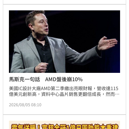
擔憂，導致股價盤後重挫7%，今日盤前跌幅擴大為逾
11%。此外，星鏈用戶成長未達標，且8月6日將面臨
市值約1064億美元的股票解禁潮。
馬斯克一句話 AMD盤後崩10%
美國IC設計大廠AMD第二季繳出亮眼財報，營收達115
億美元創新高，資料中心晶片銷售更翻倍成長，然而受
限於資本支出暴增至8.08億美元，引發投資人擔憂獲利
2026/08/05 08:10
能力。此外，SpaceX執行長馬斯克宣布未來AI運算將
全面採用輝達晶片，此舉加劇了超微在AI市場的競爭壓
力，導致AMD盤後股價一度重挫逾10%。儘管執行長
蘇姿丰強調AI長期需求強勁，且AMD今年股價累計漲幅
仍達142%，但高額投入能否轉化為實質獲利，以及如