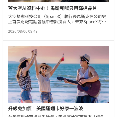
蓋太空AI資料中心！馬斯克喊只用輝達晶片
太空探索科技公司（SpaceX）執行長馬斯克在公司史
上首次財報電話會議中告訴投資人，未來SpaceX將完
全以輝達（Nvidia）的系統建構其人工智慧（AI）服
2026/08/06 09:49
務。
升級免加價！美國運通卡好康一波波
台灣信用卡市場競爭升溫，美國運通宣布旗下「耀金