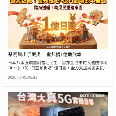
何在輝達主導的市場中突圍，將成為未來市場檢視超微
營運的關鍵指標。
蔡明興出手賑災！ 富邦捐1億助熊本
日本熊本強震重創當地民生，富邦金控秉持人道關懷精
神，今（5）日宣布捐贈1億日圓，全力支援災區救援、
居民安置及家園重建。董事長蔡明興強調，台日情誼深
2026/08/05 05:41
厚，企業責任不分國界，盼透過實質援助陪伴受災戶渡
過難關。此舉不僅展現富邦長期深耕日本市場的連結，
更落實ESG國際化佈局，持續以正向力量支持全球災後
重建，為台日友好交流再添溫情。富邦金控過去多次投
入國際人道救援，此次跨國援助再次凸顯其作為大型金
控，在面對重大天災時，具備高度社會責任感與國際影
響力，致力成就金融正向力量。