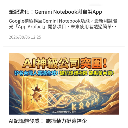
筆記進化！Gemini Notebook測自製App
Google積極擴展Gemini Notebook功能，最新測試曝
光「App Artifact」開發項目，未來使用者透過簡單指
令，即可將筆記資料轉化為互動式應用程式，包含資料
2026/08/06 12:25
儀表板、學習工具或簡易遊戲。此舉標誌著Gemini 
Notebook從單純的AI筆記整理工具，正式轉向AI自製
應用平台，大幅降低程式開發門檻。此外，Google不
僅強化雲端運算能力以支撐互動功能運行，更計畫加入
手動筆記與網路搜尋整合，持續優化使用者體驗。透過
不斷升級的AI模型與功能佈局，Google正將Gemini 
Notebook打造為全方位的AI資料處理與工具生成中
心，預計將對企業與個人生產力應用帶來深遠影響。
AI記憶體發威！ 施振榮力挺這神企