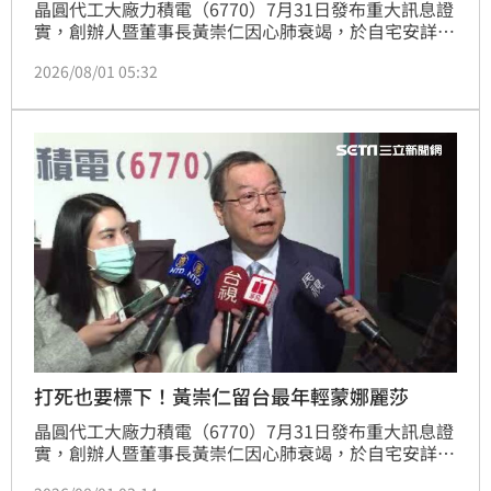
晶圓代工大廠力積電（6770）7月31日發布重大訊息證
實，創辦人暨董事長黃崇仁因心肺衰竭，於自宅安詳離
世，享壽76歲。黃崇仁堪稱半導體業界的傳奇，他曾帶
2026/08/01 05:32
領下櫃的力晶償還1200億債務，以力積電之名重新上
市，而被譽為永不低頭的「九命怪貓」。但除此之外，
他也是國際認證的藝術收藏家，而且他富貴世家出身，
10歲就開始學畫，啟蒙老師還是台灣美術史上的油畫大
師廖繼春。
打死也要標下！黃崇仁留台最年輕蒙娜麗莎
晶圓代工大廠力積電（6770）7月31日發布重大訊息證
實，創辦人暨董事長黃崇仁因心肺衰竭，於自宅安詳離
世，享壽76歲。黃崇仁出身富貴世家，即使日後棄醫投