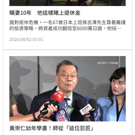
瞞妻10年 他這樣賭上退休金
面對退休危機，一名67歲日本上班族吉澤先生靠著嚴謹
的投資策略，將資產成功翻倍至8000萬日圓。他採取
定期定額投資指數型基金，即便面臨疫情股災也堅持不
2026/08/02 03:01
賣，成功搭上全球經濟成長。退休後，他大膽選擇提前
5年請領公共年金，透過「以時間換取複利空間」的策
略，補足提早領取導致的年金縮水。不過專家提醒，此
種高報酬策略風險極大，高度依賴退休後的市場走勢，
若遇股災恐導致雙重虧損。提前領取年金具不可逆性，
民眾在規劃退休金時，務必審慎評估個人資產、健康狀
況與風險承受度，切勿盲目複製單一案例，應尋求專業
建議制定最穩健的財務配置方案。
黃崇仁幼年學畫！師從「這位巨匠」