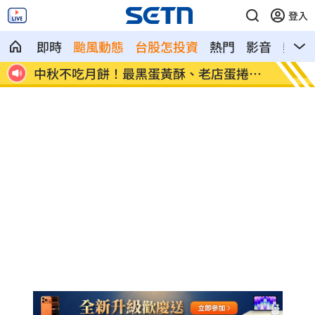
登入
即時
颱風動態
台股怎投資
熱門
影音
熱搜
捲開
演活腦麻患者奪獎 柯淑勤愛女放話嗆媽
役男潛
媽
花