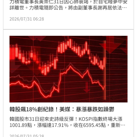
力積電董事長黃崇仁31日因心肺衰竭，於自宅睡夢中安
詳離世。力積電隨即公告，將由副董事長謝再居依法代
理董事長職務。消息一出震驚市場，因黃崇仁最後一次
2026/07/31 06:28
公開露面，正是半個月前、7月14日的力積電法說會，
當時他才對營運發展極度樂觀並信心喊話
韓股飆18%創紀錄！美媒：暴漲暴跌如躁鬱
韓國股市31日迎來史詩級反彈！KOSPI指數終場大漲
1001.89點，漲幅達17.91%，收在6595.45點，重新站
回6500點大關，創下史上最大單日漲幅紀錄。外資單
2026/07/31 05:28
日瘋狂回補，買超韓股達7.22兆韓元，半導體族群成為