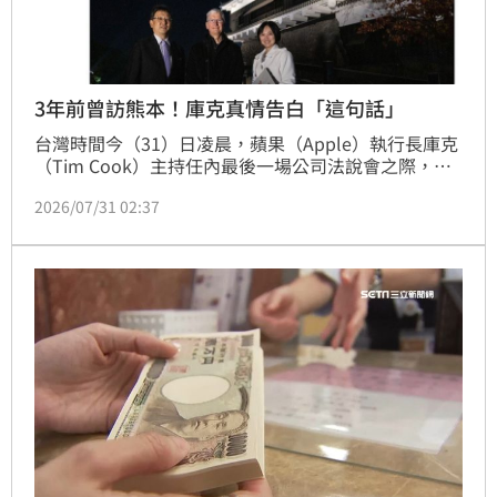
3年前曾訪熊本！庫克真情告白「這句話」
台灣時間今（31）日凌晨，蘋果（Apple）執行長庫克
（Tim Cook）主持任內最後一場公司法說會之際，他
也不忘關懷近日的日本熊本大震災。他在X平台宣布蘋
2026/07/31 02:37
果將捐款救災，並真情告白：「Japan has a very 
special place in my heart」（日本在我心中意義非
凡）。