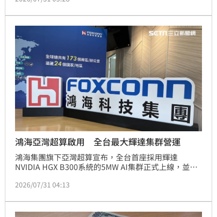
帶動行情急轉直上的主要力量。美國財經媒體
《CNBC》引述分析師說法形容，韓股近期走勢猶如
「躁鬱症」（bipolar disorder），市場情緒在短時間
內劇烈轉變。
鴻海亞灣超算啟用 全台最大輝達集群營運
鴻海集團旗下亞灣超算宣布，全台首座採用輝達
NVIDIA HGX B300系統的5MW AI集群正式上線，並已
簽下首批長期租賃合約，以超過9成使用率投入商運。
2026/07/31 04:13
此集群透過水冷與2N高可用架構，並取得NVIDIA 
Exemplar Cloud驗證，成為全球前10、亞洲第2家通過
生產級AI訓練驗證的合作夥伴。亞灣超算提供從模型訓
練到AI Agent部署的一站式平台，協助企業降低大規模