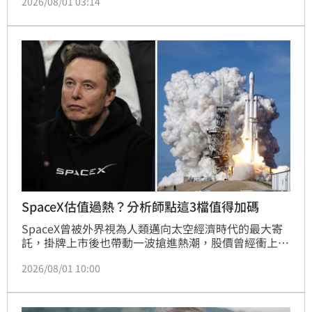
2026/08/01 03:14
入科技業，仍保留藝文愛好。2022年他更表示，自己
斥資160萬美元（當時約4600萬台幣）標下一幅被譽為
「最年輕版本」的蒙娜麗莎畫作，並透露自己「打死也
要標到那張畫」，因為「總有一天要留給台灣擁有」。
SpaceX估值過熱？分析師點這3檔值得加碼
SpaceX曾被外界視為人類邁向太空經濟時代的最大寄
託，掛牌上市後也帶動一波搶進熱潮，股價曾經衝上天
際，如今卻明顯降溫、大幅回吐漲幅。外媒分析認為，
2026/08/01 10:00
比起商業化腳步仍在起步階段的SpaceX，那些已經站
穩獲利根基、又能直接吃到人工智慧（AI）成長紅利的
企業，恐怕才是眼下更值得留意的投資選項，分析師鎖