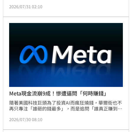
波動性風險。但韓國散戶顯然對此並不買帳，首爾汝矣
2026/07/31 02:10
島的韓國國會，29日前方就出現30座白色弔唁花圈，
輓聯寫著「投資者保護只是嘴上說說？」、「廢除單一
股票槓桿ETF」以及「用選票報復你們」等標語。同時
漢江周邊橋樑可見警方加強巡邏，以防股災期間發生憾
事。
Meta現金流崩9成！慘遭逼問「何時賺錢」
隨著美國科技巨頭為了投資AI而瘋狂燒錢，華爾街也不
再只專注「誰砸的錢最多」，而是追問「誰真正賺到
錢」。攤開微軟（Microsoft）和Meta於週三（29日）
2026/07/30 08:10
公布的第二季財報，微軟憑藉Azure雲端業務的強勁成
長，成功穩住自由現金流，Meta現金流卻是幾乎全面