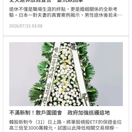
退休不僅是職場生涯的終點，更是婚姻關係的全新考
驗。日本一對夫妻的真實案例揭示，男性退休後若未能
分擔家務，將加重妻子長期的隱形負擔。當丈夫浩二退
2026/07/31 03:08
休後，妻子由紀子透過「家務清單」強制要求丈夫參與
洗衣、備餐及庫存管理等工作，促使雙方重新審視家庭
分工。專家指出，退休規劃不僅是財務準備，更需培養
生活自理能力，以避免配偶負擔失衡。經過三個月的磨
合，浩二學會獨立處理家事，雙方也成功重塑對等的婚
姻生活模式，為高齡化社會下的夫妻相處提供了重要參
考，強調共同承擔責任才是維持生活品質的關鍵。
不滿新制！散戶圍國會 政府加強巡邏這地
韓股新制今（31）日上路，將單股槓股ETF的保證金拉
高三倍至3000萬韓元，試圖以此降低相關交易規模與