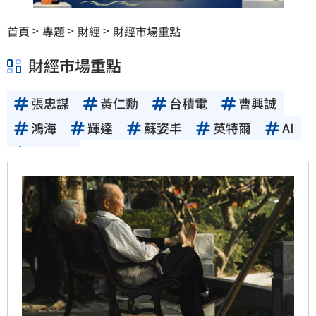
首頁
專題
財經
財經市場重點
財經市場重點
張忠謀
黃仁勳
台積電
曹興誠
鴻海
輝達
蘇姿丰
英特爾
AI
Google