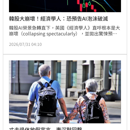
韓股大崩壞！經濟學人：恐預告AI泡沫破滅
韓股AI榮景急轉直下，英國《經濟學人》直呼根本是大
崩壞（collapsing spectacularly），並拋出驚悚預
告：「It maybe a harbinger of things to come」
2026/07/31 04:10
（這恐怕是即將到來之事的凶兆）。文章插圖更是直
白，代表韓國股市的氣球由機器人吹起，現在卻整個破
滅，當中的晶片與記憶體全被拋出，凸顯了AI泡沫的虛
幻與終結。
丈夫退休放假宣言 妻沉默回擊