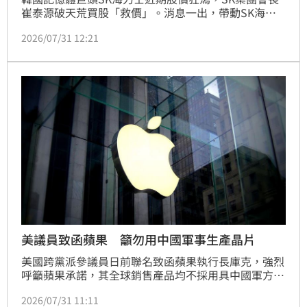
崔泰源破天荒買股「救價」。消息一出，帶動SK海力
士今（31）日狂漲逾20%，盤中最大漲幅達27%，同
2026/07/31 12:21
時拉抬韓股大盤KOSPI飆升15%，直接觸發熔斷。亞洲
股市同步報復性反彈，日本日經指數一度瘋漲3200
點，站回6萬5，台股也強漲逾7%。
美議員致函蘋果 籲勿用中國軍事生產晶片
美國跨黨派參議員日前聯名致函蘋果執行長庫克，強烈
呼籲蘋果承諾，其全球銷售產品均不採用具中國軍方背
景的長鑫存儲與長江存儲之記憶體晶片。議員指出，這
2026/07/31 11:11
兩家企業已被美國國防部列為中國軍事企業，並遭商務