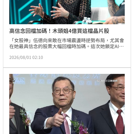
高信念回檔加碼！木頭姐4億買這檔晶片股
「女股神」伍德向來敢在市場震盪時逆勢布局，尤其會
在她最具信念的股票大幅回檔時加碼。這次她鎖定AI晶
片龍頭輝達（Nvidia），趁股價近5個交易日累計下跌
2026/08/01 02:10
逾6%之際出手抄底。根據她旗下方舟基金的每日交易
資料，基金於週二買進7萬3166股輝達，以最新收盤價
195.04美元計算，這批股票價值約1430萬美元（約
4.62億台幣）。