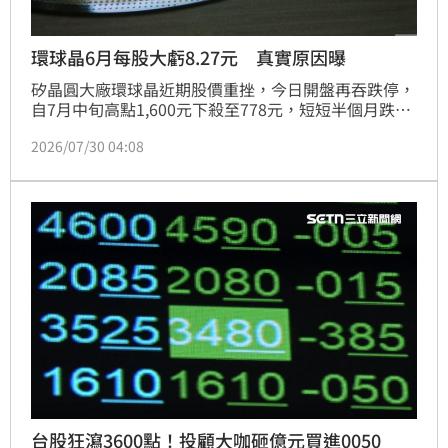
環球晶6月每股大虧8.27元 真實原因曝
矽晶圓大廠環球晶近期股價重挫，今日開盤再吞跌停，
自7月中旬高點1,600元下殺至778元，短短半個月跌幅
逾5成。針對6月自結財報顯示單月每股虧損8.27元，環
2026/07/30 04:08
球晶緊急澄清，虧損主因是持有德國Siltronic AG股票
及相關金融資產的帳面評價損失，並非本業營運惡化。
公司強調本業成長動能穩健，第二季營收及獲利均較上
季成長，每股純益達3.97元。市場密切關注8月4日董事
會，屆時將公布詳細財報，並說明義大利廠火災對後續
營運的具體影響，投資人需謹慎留意後續波動。
台股狂瀉3600點！投顧大咖砸億元買進0050