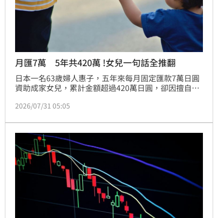
月匯7萬 5年共420萬 !女兒一句話全推翻
日本一名63歲婦人惠子，五年來每月固定匯款7萬日圓
資助成家女兒，累計金額超過420萬日圓，卻因擅自贈
送昂貴禮物引發女兒強烈反彈，親子關係降至冰點。此
2026/07/31 05:05
案例凸顯高齡族群在金援子女時，若缺乏明確溝通與界
線，不僅易引發教養衝突與家庭矛盾，更恐造成自身退
休金管理風險。財經專家提醒，長壽時代面臨通膨壓
力，退休族在資助子女前應先精算資助總額對退休資產
的影響，並針對大額贈禮與教養決策事先與子女協商，
避免以金錢換取介入權，唯有建立尊重與適度的財務邊
界，才能在維持親情互動的同時，確保晚年生活的經濟
穩定與保障。