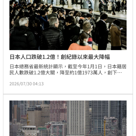
日本人口跌破1.2億！創紀錄以來最大降幅
日本總務省最新統計顯示，截至今年1月1日，日本籍居
民人數跌破1.2億大關，降至約1億1973萬人，創下歷
史最大降幅，且已連續17年呈現負成長。受出生率低迷
2026/07/30 04:13
與高齡化影響，除東京都外，全國46個都道府縣人口皆
減少。與此同時，日本外國籍居民人數卻顯著攀升，突
破403萬人創下歷史新高。隨著疫情後國際移動恢復及
勞動力需求增加，日本人口結構正經歷劇烈變動。專家
指出，日本長期面臨的人口減少與結構性危機持續惡
化，不僅挑戰社會福利體系，也反映出日本面臨嚴峻的
經濟與社會轉型壓力，外國移工已成為支撐當地經濟發
展不可或缺的關鍵力量。