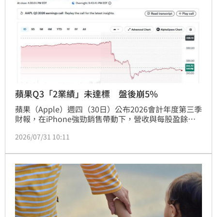
挑戰恐成為短期內影響股價表現的關鍵變數。
蘋果Q3「2業績」未達標 盤後崩5%
蘋果（Apple）週四（30日）公布2026會計年度第三季
財報，在iPhone強勁銷售帶動下，營收與每股盈餘雙
雙優於市場預期。不過，服務業務與大中華區的營收均
2026/07/31 10:11
未達標，引爆失望性賣壓，盤後股價重挫逾5%至314.7
美元。