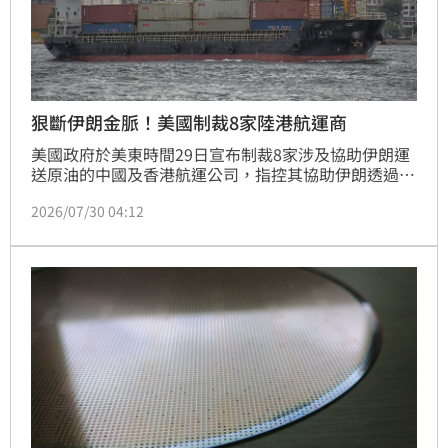
狠斷伊朗金脈！美國制裁8家陸港航運商
美國政府於美東時間29日宣布制裁8家涉及協助伊朗運
送原油的中國及香港航運公司，指控其協助伊朗透過
「影子船隊」規避國際制裁，將石化產品運往中國與阿
2026/07/30 04:12
聯。美方指出，這些船舶管理公司中，有1家設於中國
大陸，5家位於香港。根據制裁規定，遭點名公司的美
國境內資產將被凍結，並禁止與其進行任何交易，違規
者恐面臨連帶制裁。美國財政部強調，伊朗政權正利用
航運收入資助恐怖活動，美方將持續打擊此類非法網
絡，並與盟友合作封鎖伊朗經濟命脈。對此，北京方面
重申反對美方單邊制裁，強調中伊經貿往來不應受美方
管轄，國際局勢再度因能源貿易制裁引發緊張。