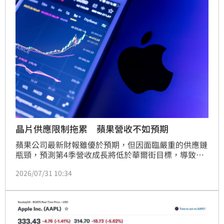
打造一個讓企業能自由使用各種模型的平台。
晶片供應限制拖累 蘋果營收不如預期
蘋果公司最新財報雖優於預期，但因面臨嚴重的供應鏈
瓶頸，預測第4季營收成長將低於華爾街目標，導致盤
後股價下挫6%。執行長庫克坦言，受限於先進製程晶
2026/07/31 10:34
片產能不足及AI產業競爭，導致iPhone與Mac系列生產
受阻。儘管消費者對於產品需求強勁，但供應鏈彈性難
以滿足龐大訂單，加上記憶體晶片短缺壓力，蘋果正積
極尋求替代供應商。此消息引發市場對蘋果未來獲利能
力的擔憂，儘管蘋果近期重返全球市值龍頭，但供應鏈