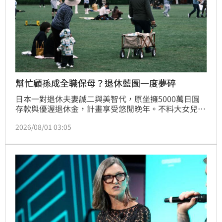
幫忙顧孫成全職保母？退休藍圖一度夢碎
日本一對退休夫妻誠二與美智代，原坐擁5000萬日圓
存款與優渥退休金，計畫享受悠閒晚年。不料大女兒頻
繁請求協助育兒，導致兩人生活被全數填滿，旅遊計畫
2026/08/01 03:05
被迫取消，身心俱疲。這不僅反映高齡化社會下長者過
度負荷的隱憂，也凸顯長輩在家庭角色與自我生活間的
掙扎。經專家建議，夫妻倆最終勇敢向女兒設下照護界
線，透過調整每週接送與假日托育頻率，成功找回生活
自主權。此案例提醒大眾，保持適度距離與量力而為，
才是維持家庭關係長久且優質的關鍵，讓退休生活不再
是育兒地獄，而是真正能安享晚年的第二人生。