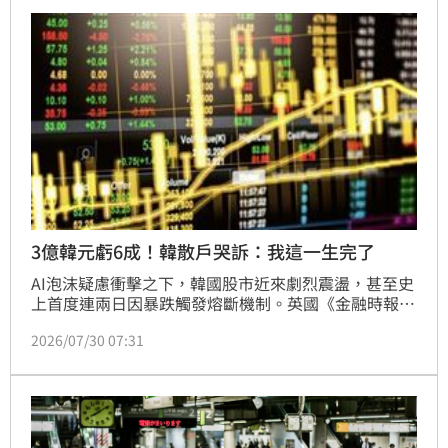
失守。市場給予花錢不節制的Meta懲罰，其盤後股價
一度崩跌11%；微軟反之則大漲約8%。
3億韓元虧6成！韓散戶哭訴：我這一生完了
AI泡沫疑慮衝擊之下，韓國股市近來劇烈震盪，甚至史
上首度連兩日因暴跌觸發熔斷機制。英國《金融時報》
報導，一名年輕人就在網路投資論壇哀號，自己持有的
2026/07/30 07:31
「 Tiger SK海力士單股槓桿ETF」崩跌65%，「不知這
種地獄何時能夠脫身？」論壇上另一名網友更留言直
呼：「我這一生完了，感覺沒有逃離的出路。」