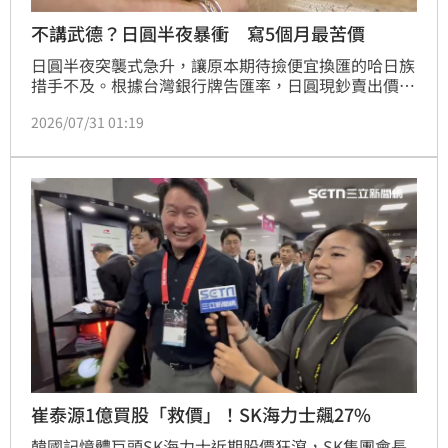
不講武德？日圓半夜暴衝 寫5個月最苦價
日圓半夜突襲式急升，讓原本期待撿便宜換匯的哈日族
措手不及。根據台灣銀行牌告匯率，日圓現鈔賣出價今
（31）日上午9時26分升至「0.2060」，寫下今年2月
2026/07/31 01:19
23日以來的「最苦價」。
崔泰源1億買股「救價」！SK海力士飆27%
韓國記憶體巨頭SK海力士近期股價狂瀉，SK集團會長