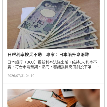
AI導入風險。展望未來，亞灣超算將持續擴展採用
Blackwell與Vera Rubin架構的AI基礎設施，整合鴻海
集團垂直供應鏈優勢，打造端到端的Tokenized AI 
Factory全面解決方案，搶攻全球生成式AI運算商機。
日銀利率按兵不動 專家：日本陷升息兩難
日本銀行（BOJ）最新利率決議出爐，維持1%利率不
變，符合市場預期。然而，審議委員高田創投下唯一反
對票，主張應升息至1.25%，顯示日銀內部對升息步調
2026/07/31 04:10
出現分歧。日銀最新報告顯示，薪資上漲、AI需求及日
圓貶值推升通膨，預估未來物價將持續高於2%目標。
財經專家分析，日本正陷入升息恐加重財政負擔、不升
息又將加劇通膨的兩難局面，龐大債務壓力使貨幣政策
正常化過程備受考驗。未來日銀如何在經濟成長、物價
穩定與財政平衡間取得平衡，將成為牽動全球金融市場
的關鍵焦點。