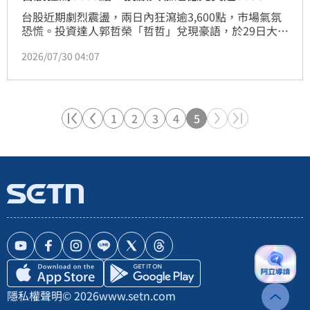
台股近期劇烈震盪，兩日內狂瀉逾3,600點，市場氣氛
恐慌。投資達人郭哲榮「哲哲」兌現豪語，於29日大盤
失守關卡時，砸下逾新台幣1.02億元，分批掃進1,100
2026/07/30 04:07
張0050（元大台灣50）。郭哲榮強調，面對市場因恐
慌導致的錯殺，正是千載難逢的資產打折機會，他看好
AI需求與權值股基本面，認為這是「老天爺送錢」的絕
佳買點。為籌措這筆鉅額資金，他甚至變賣手錶展現破
釜沉舟決心。此舉展現其長期投資信心，並呼籲投資人
1
2
3
4
5
冷靜看待修正，切勿錯失這波進場良機。過去他曾於俄
烏戰爭期間重押獲利，此次策略再度引發市場高度關
注。
隱私權聲明
© 2026
www.setn.com