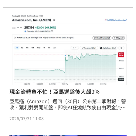
部列入實體清單，若蘋果採用其晶片，不僅恐削弱美國
本土半導體製造，更將強化北京軍工基礎，並對全球科
技供應鏈傳遞錯誤的市場訊號。參議員要求蘋果於8月
21日前就供應鏈安全風險及採購決策進行詳細說明，此
舉凸顯美方在AI關鍵零組件領域，對中國科技供應鏈的
高度國安疑慮，並持續施壓美企落實去風險化政策。
現金流轉負不怕！亞馬遜盤後大飆9%
亞馬遜（Amazon）週四（30日）公布第二季財報，營
收、獲利雙雙開紅盤，即使AI狂燒錢致使自由現金流轉
為負，盤後股價仍大漲逾9%，顯見市場看好雲端業務
2026/07/31 11:08
與AI布局帶來的長期成長動能。美國財經媒體
《Business Insider》指出，亞馬遜正在證明，贏得AI
競賽不一定要擁有全球最強大的AI模型，關鍵可能在於