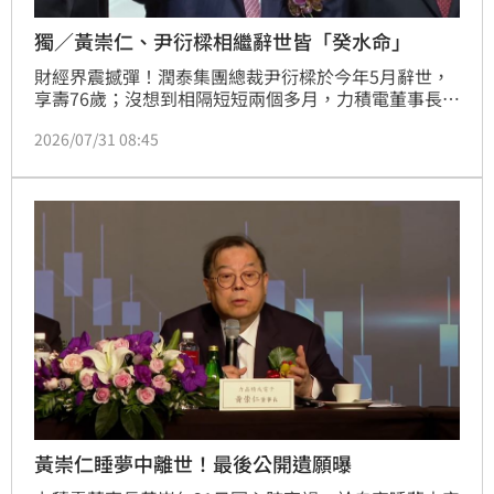
獨／黃崇仁、尹衍樑相繼辭世皆「癸水命」
財經界震撼彈！潤泰集團總裁尹衍樑於今年5月辭世，
享壽76歲；沒想到相隔短短兩個多月，力積電董事長暨
執行長黃崇仁也於今（31）日驚傳因心肺衰竭於自宅睡
2026/07/31 08:45
夢中安詳離世。兩位台灣重量級企業巨頭相繼殞落，不
僅震驚各界，也在命理圈掀起熱烈討論。有命理專家點
出驚人巧合，指出兩人出生日皆是「癸」水命，適逢今
明兩年「火氣極旺」，特別警告出生在「壬」、「癸」
水命的民眾，近兩年務必當心身體健康與出入安全！
黃崇仁睡夢中離世！最後公開遺願曝