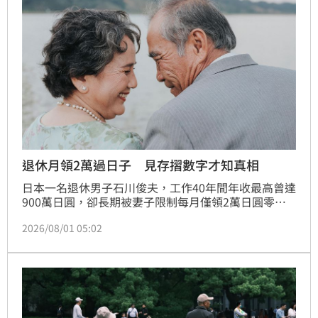
定這3檔正是加碼的標的。
退休月領2萬過日子 見存摺數字才知真相
日本一名退休男子石川俊夫，工作40年間年收最高曾達
900萬日圓，卻長期被妻子限制每月僅領2萬日圓零用
金。直到退休當天，妻子才揭曉家中存摺與投資帳戶，
2026/08/01 05:02
總計高達4200萬日圓的積蓄，原來妻子以「沒錢」為
由控管財務，全是為了確保退休生活無虞。專家提醒，
此類財務權高度集中模式存在風險，若一方突發失智或
意外，恐導致資產凍結。建議夫妻應至少每年共同檢視
資產負債與退休金配置，建立透明的家庭資產清單，避
免因資訊不對稱影響退休規劃，確保財務安全並維持良
好的家庭溝通，才是達成安穩退休生活的關鍵基石。