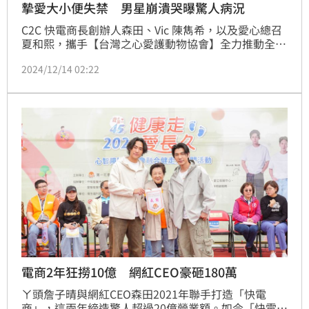
摯愛大小便失禁 男星崩潰哭曝驚人病況
C2C 快電商長創辦人森田、Vic 陳雋希，以及愛心總召
夏和熙，攜手【台灣之心愛護動物協會】全力推動全台
灣絕育計畫，終止浪浪們無限流浪的命運。今年主題為
2024/12/14 02:22
「浪愛滿屋，幸福守護」公益計畫，特別邀來人氣男星
蔡凡熙、禾浩辰、夏浦洋、MAX 擔任愛心大使，盼將
理念傳達，凝聚更大的社會力量。夏和熙打趣說：「沒
有想要讓他們這麼輕易就可以當上大使，把他們直接丟
進狗園體驗一日志工！」蔡維歆
電商2年狂撈10億 網紅CEO豪砸180萬
ㄚ頭詹子晴與網紅CEO森田2021年聯手打造「快電
商」，這兩年締造驚人超過20億營業額。如今「快電