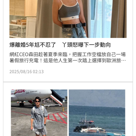
爆離婚5年尪不忍了 丫頭怒曝下一步動向
網紅CEO森田趁著夏季來臨，把握工作空檔放自己一場
暑假旅行充電！這是他人生第一次踏上選擇到歐洲旅遊 
，特別選擇了以郵輪的方式展開旅程，從巴塞隆納啟
2025/08/16 02:13
航，沿途造訪法國馬賽、義大利熱那亞、那不勒斯、西
西里墨西拿，再到馬耳他瓦萊塔。蔡維歆