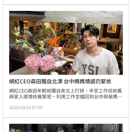
荷銀光」！品牌以象徵「新氣象」與「未來感」的銀光
薄荷綠為靈感，呈現出俐落又具時尚質感。
網紅CEO森田獨自北漂 台中媽媽情感仍緊依
網紅CEO森田年輕就獨自來北上打拼，辛苦工作但依舊
與家人感情依舊緊密，利用工作空檔回到台中與爸媽相
聚，也常在社群分享家人相處點滴，他從媽媽身上學到
2025/10/12 07:20
處世哲學：「從小媽媽教會我一件事，做人要真誠，不
要計較得失。她總是說：『用心對待別人，人家也會用
心回報你』。在她身上我學到的，是一種溫和卻堅定的
力量。這也成為我做企業的根本，因為事業再大，歸根
結底還是人與人之間的信任。」