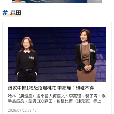
森田
爆家中擺1物恐招爛桃花 李亮瑾：絕碰不得
哈林（庾澄慶）邀來藝人何嘉文、李亮瑾、裴子齊、歌
手翁鈺鈞、型男CEO森田、包租比爾（鍾元豪）等上節
目，討論「傳說客廳養蘭花，會讓運氣旺旺旺!」，讓
2026/07/22 03:40
現場愛研究風水的藝人們熱烈討論起來。