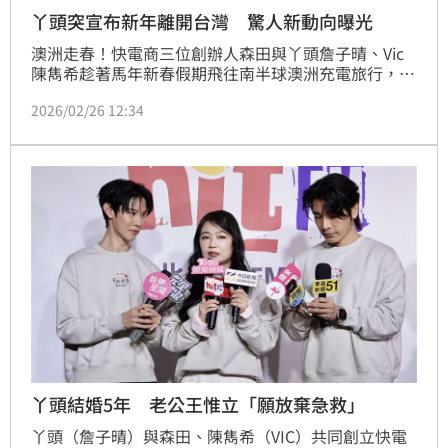
丫頭突宣布新年離開台灣 驚人新動向曝光
澳洲走春！快電商三位創辦人森田與丫頭詹子晴、Vic
陳雋希趁著馬年新春假期飛往南半球澳洲充電旅行，森
田興奮直呼：「我是第一次去澳洲！拖丫頭的福才可以
2026/02/26 12:34
認識到澳洲更多深入的文化氣息！」結束僅僅七天的假
期，森田立刻恢復企業家上工模式，笑說：「回來感覺
是活力滿滿！凌晨5點下飛機，我們就直接進公司了，
覺得這一趟旅遊身心靈都顧到了，回來零時差直接開
工！」蔡維歆
丫頭結婚5年 老公王惟立「願放棄急救」
丫頭（詹子晴）與森田、陳雋希（VIC）共同創立快電