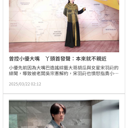
曾控小優大嘴 丫頭首發聲：本來就不親近
小優先前因為大嘴巴造謠綜藝大哥胡瓜與女星宋羽葤的
緋聞，導致被老闆吳宗憲解約，宋羽葤也憤怒指責小優
行徑。當時丫頭（詹子晴）就被翻出7年前曾被小優私
2025/03/22 02:12
下爆出情史，讓她忍不住在節目砲轟小優：「她是世紀
無敵大嘴巴，嘴跟河馬一樣大」。今天丫頭在台中出席
快電商第四屆快電獎活動也回應了。蔡維歆