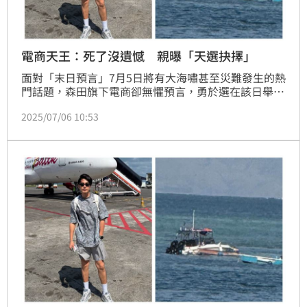
電商天王：死了沒遺憾 親曝「天選抉擇」
面對「末日預言」7月5日將有大海嘯甚至災難發生的熱
門話題，森田旗下電商卻無懼預言，勇於選在該日舉辦
開幕慶！森田笑說：「沒有特別選世界末日，但這是天
2025/07/06 10:53
選之日，這麼重要的一天搭配開幕日，大家應該會有深
刻記憶！台南店產品非常多元，歡迎大家末日之際來逛
逛！我們從高雄、桃園，到這次台南，未來也會有更多
的佈局。」