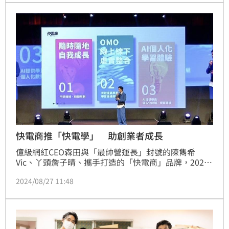
快電商推「快電學」 助創業者成長
億級網紅CEO森田與「最帥營運長」封號的陳雋希
Vic、丫頭詹子晴、攜手打造的「快電商」品牌，2021
年正式上線後，不到半年營收1億，更透露去年整體營
2024/08/27 11:48
收達到20億，今年設下25億的目標，還設立教學系
統，輔導更多平台創業者。