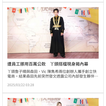
罵：「你們為什麼不給薪水？！」
遭員工挪用百萬公款 丫頭搭檔現身揭內幕
丫頭詹子晴與森田、Vic 陳雋希兩位創辦人攜手創立快
電商。結果森田先前突然發文透露公司內部發生夥伴挪
用公款並向同事及廠商借款的事件，「我們很願意給年
2025/03/22 03:28
輕人機會，也希望可以大事化小小事化無，所以把消息
壓了快一個月不得已才宣布。」對此森田今在台中出席
快電商第四屆快電獎活動也回應了。蔡維歆