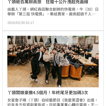
丫頭砸百萬辦員旅 狂瘦十公斤洩超兇曲線
由藝人丫頭、網紅森田聯合創辦的快電商，今（30）日
舉辦「第三屆 快電獎」，集結賣家、廠商超過千人參
與，記者會上CEO森田表示今年目標成長30%，目前快
2024/03/30 02:17
電商員工人數已經破萬，公司也不忘給給予員工滿滿福
利，透露今年會有2場員工旅遊，光是春酒尾牙就辦了6
場，出手相當大方。
丫頭闆娘豪撒4.5個月！年終尾牙更加碼3次
女星詹子晴（丫頭）自綜藝節目《我愛黑澀會》出道，
近年多方投資副業有成，目前事業重心轉往電商，不僅