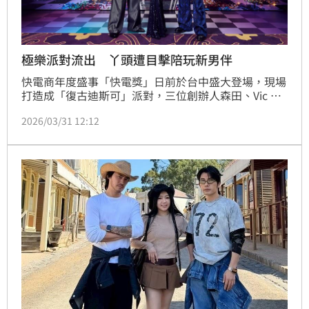
極樂派對流出 丫頭遭目擊陪玩新男伴
快電商年度盛事「快電獎」日前於台中盛大登場，現場
打造成「復古迪斯可」派對，三位創辦人森田、Vic 陳
雋希、丫頭詹子晴親自上台，破例開跳韓團CORTIS的
2026/03/31 12:12
夯曲〈GO!〉，動感演出瞬間點燃現場，掀起全場高
潮，吸引近千名加盟主尖叫同樂。此外王思佳也熱情助
陣飆唱王心凌舞曲〈愛你〉，大家在舞池恣意搖擺氣氛
超嗨，而《OMO調查局》主持人夏和熙與木木也特別
到場祝賀。蔡維歆