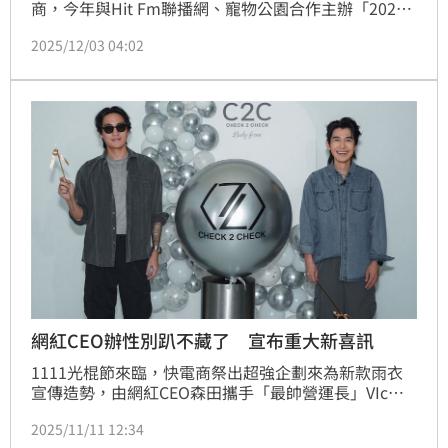
商，今年與Hit Fm聯播網、寵物公園合作主辦「2025
毛起來愛」公益活動，並於今（3）日舉辦記者會。飼
2025/12/03 04:02
養2隻貓咪的丫頭，透露愛貓日前才因腎衰竭一度命
危，她與老公王惟立共同在醫院度過艱難時刻，也討論
到夫妻倆日後若需替彼此簽署放棄急救文件，會做出什
麼選擇。
網紅CEO辦性別趴不藏了 宣布重大新喜訊
1111光棍節來臨，快電商祭出超強企劃來為新款雨衣
宣傳造勢，由網紅CEO森田攜手「最帥營運長」VIc陳
雋希為「愛的結晶」 舉辦性別趴！C2C極鋒雨衣再進
2025/11/11 12:34
化，快電商兩位創辦人戳開氣球正式揭曉全新配色「薄