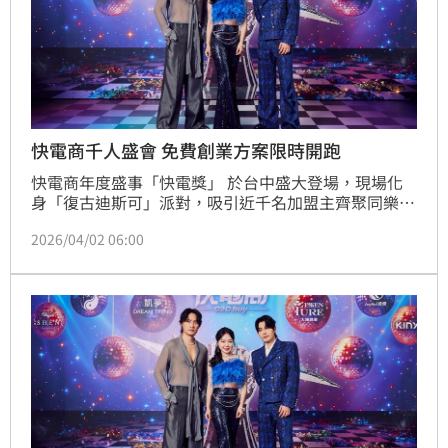
快電商千人盛會 免費創業方案限時開跑
快電商年度盛事「快電獎」 於台中盛大登場，現場化
身「復古迪斯可」派對，吸引近千名加盟主齊聚同樂。
活動最大亮點莫過於三位創辦人——森田、Vic 陳雋
2026/04/02 06:00
希，以及聯合創辦人丫頭詹子晴，親自上陣帶來舞蹈表
演，動感演出瞬間點燃現場氣氛，掀起典禮最高潮。