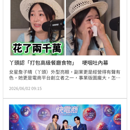
丫頭認「打包高級餐廳食物」 哽咽吐內幕
女星詹子晴（丫頭）外型亮眼，副業更是經營得有聲有
色，她更是電商平台創立者之一，事業版圖龐大，怎料
她近日上網路節目透露也有過投資失利的經驗，害她痛
2026/06/02 09:15
失2千萬。