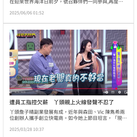
在迎來世界海洋日前夕，號召夥伴們一同參與,再度攜
手海邊的接力賽-瘋媽 江昀蒨，以「Clean Earth, 
2025/06/06 01:52
Happy Hearts!」為今年行動口號，透過實際清除海岸
廢棄物，呼籲大眾重視海洋保育議題，同時實踐企業對
環境永續的承諾。
遭員工指控欠薪 丫頭親上火線發聲不忍了
丫頭詹子晴副業發展有成，近年與森田、Vic 陳雋希兩
位創辦人攜手創立快電商。如今她上節目坦言，「現在
老闆真的不好當」，表示曾還遇過上班不到幾天的員
2025/03/28 10:37
工，突然有天就消失，打電話都找不到人，也不知如何
支付薪水。沒想到3、4個月後，對方竟然突然找上門飆