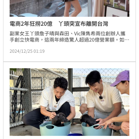
電商2年狂撈20億 丫頭突宣布離開台灣
副業女王丫頭詹子晴與森田、Vic陳雋希兩位創辦人攜
手創立快電商，這兩年締造驚人超過20億營業額。如今
搶在年終2024歲末之際，要正式官宣給消費者們一個
2024/12/25 01:19
驚喜耶誕好消息！就是迎來韓國知名潮流服裝品牌
「Grove」正式進駐快電商販售！蔡維歆