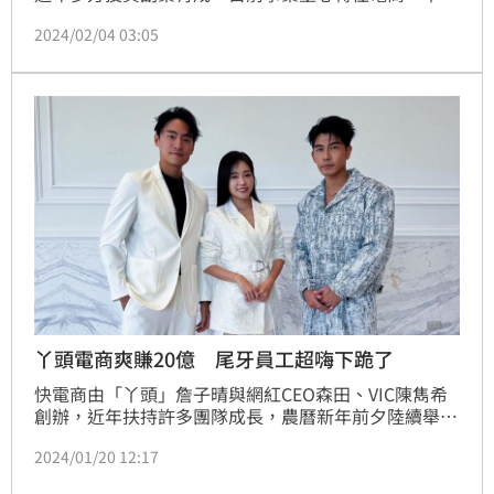
與「網紅CEO」森田合作打造「快電商」，旗下多個團
2024/02/04 03:05
隊也不斷成長。坐實了名正言順的「最狂闆娘」，近日
丫頭宣布今年發4.5個月年終獎金，尾牙時還不需要員
工喊，自己就加碼3次獎金，此外更安排員工旅遊犒賞
辛勞一整年的員工。
丫頭電商爽賺20億 尾牙員工超嗨下跪了
快電商由「丫頭」詹子晴與網紅CEO森田、VIC陳雋希
創辦，近年扶持許多團隊成長，農曆新年前夕陸續舉辦
尾牙與員工同樂，旗下規模最大的「AMG」團隊的尾牙
2024/01/20 12:17
活動超過千人，這場找來本土天團玖壹壹熱唱〈打
鐵〉、〈來個蹦蹦〉等，員工們全都嗨到不行，拿起手