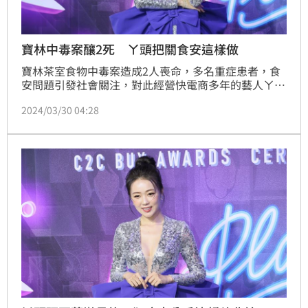
寶林中毒案釀2死 ㄚ頭把關食安這樣做
寶林茶室食物中毒案造成2人喪命，多名重症患者，食
安問題引發社會關注，對此經營快電商多年的藝人ㄚ
頭，被問到相關議題時，透露公司在上架流程都會嚴格
2024/03/30 04:28
把關，商品也有都有投保保險，一切都遵照法規，喊話
消費者：「不要擔心。」