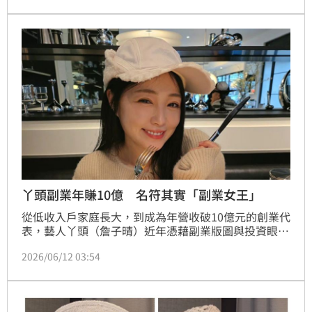
丫頭副業年賺10億 名符其實「副業女王」
從低收入戶家庭長大，到成為年營收破10億元的創業代
表，藝人丫頭（詹子晴）近年憑藉副業版圖與投資眼光
闖出一片天。除了演藝工作外，她積極布局電商、餐飲
2026/06/12 03:54
與房地產，也經常分享自身理財經驗，希望鼓勵年輕人
提早建立財務規劃觀念。林宜君