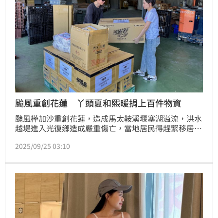
颱風重創花蓮 丫頭夏和熙暖捐上百件物資
颱風樺加沙重創花蓮，造成馬太鞍溪堰塞湖溢流，洪水
越堤進入光復鄉造成嚴重傷亡，當地居民得趕緊移居到
收容所，由於天災的不可抗因素，當地目前急需救災物
2025/09/25 03:10
資的協助，夏和熙對於公益向來不餘遺力，這次聽聞花
蓮災情的第一刻就相當擔憂，立刻打電話到相關單位詢
問物資需求與災情現況，接著他開始一一私訊好友們，
希望大家能一起加入這次花蓮救災應援，據了解，超過
30位演藝圈好友們響應力挺，展現公益大團結。蔡維歆