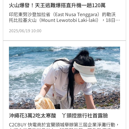
火山爆發！天王逃難爆搭直升機一趟120萬
印尼東努沙登加拉省（East Nusa Tenggara）的勒沃
托比拉基火山（Mount Lewotobi Laki-laki），18日突
然劇烈噴發，橘紅色的火山灰雲衝上天際，高度達1萬1
2025/06/19 10:00
千公尺，當局立即將警備級別拉到到最高級，警告接下
來的強降雨，恐引發熔岩流災情，呼籲民眾與觀光客提
高警覺，怎料本土電商天王森田人正在印尼旅遊，受困
現況曝光。
沖繩花3萬2吃太寒酸 丫頭控旅行社首露臉
C2CBUY 快電商於宜蘭頭城舉辦第三屆企業淨灘行動，