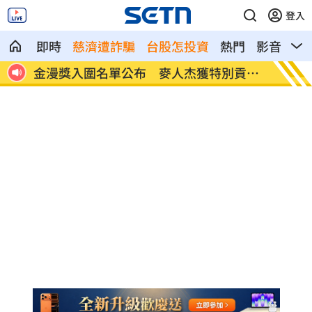
登入
即時
慈濟遭詐騙
台股怎投資
熱門
影音
熱
貢獻
鬼門開念佛招好兄弟？專家解答1咒語別誦
肥大叔