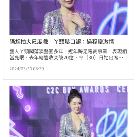
瞞尪拍大尺度戲 ㄚ頭鬆口認：過程蠻激情
藝人ㄚ頭闖蕩演藝圈多年，近年跨足電商事業，表現相
當亮眼，去年總營收突破20億，今（30）日她出席記
者會，身穿深V禮服展現傲人身材，連一旁的森田都忍
2024/03/30 08:39
不住直呼：「目光不知道該往哪看。」而這幾年將心力
投入在副業的她，透露最近有接拍新戲，賣了關子說：
「有一些尺度蠻害羞的。」