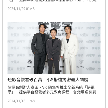
商」投入公益行之有年，創辦人森田與陳雋希Vic本次
2024/11/29 01:43
攜手參加第一社福主辦第十一屆「健康走‧愛長久～心
智障礙者社會融合暨健走闖關活動」，兩人一早來到台
北中正紀念堂，陪伴身心障礙者一同健走，期盼以自身
實際行動，喚起大眾對心智障礙者延緩老化及社會融合
議題的關注。蔡維歆
短影音觀看破百萬 小S搭檔揭密最大關鍵
快電商創辦人森田、Vic 陳雋希推出全新系統「快電
學」，提供平台經營者多元教育課程，台北場邀請到入
圍59屆金鐘獎「綜藝節目主持人獎」的派翠克擔任講
2024/11/16 11:48
師，傳授自媒體經營之道。蔡維歆