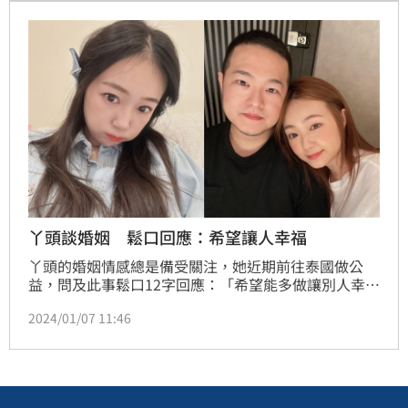
機開燈同歡，甚至站起來一起跟音樂搖擺。蔡維歆／台
北報導
丫頭談婚姻 鬆口回應：希望讓人幸福
丫頭的婚姻情感總是備受關注，她近期前往泰國做公
益，問及此事鬆口12字回應：「希望能多做讓別人幸福
的事。」即將邁入農曆新年，好奇今年會怎麼慰勞員
2024/01/07 11:46
工？丫頭霸氣承諾：「年終一定不會讓員工失望，而且
今年是快電商的第三年，也想了尾牙有趣的紅包遊戲，
自己的紅包自己決定多大包，希望讓員工開心過好
年。」記者鍾智凱台北報導