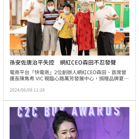
孫安佐唐治平失控 網紅CEO森田不忍發聲
電商平台「快電商」2位創辦人網紅CEO森田、首席營
運長陳雋希 VIC 親臨心路萬芳發展中心，捐贈品牌夏季
涼感服飾共800件「冰磁T」（產品價值超過25萬元）
2024/06/08 11:28
給志工及服務對象，希望激發社會愛心，建立善的循
環，心路公共事務部劉又綺主任感謝快電商的愛心捐
贈，並安排2人親手將服飾送給服務對象，場面相當溫
馨。