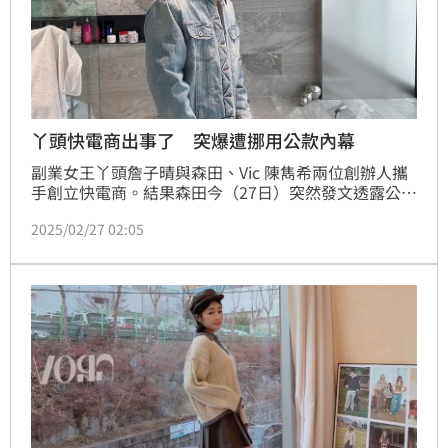
丫頭快電商出事了 突爆遭挪用公款內幕
副業女王丫頭詹子晴與森田、Vic 陳雋希兩位創辦人攜
手創立快電商。結果森田今（27日）突然發文透露公司
內部發生夥伴挪用公款並向同事及廠商借款的事件，
2025/02/27 02:05
「我們很願意給年輕人機會，也希望可以大事化小小事
化無，所以把消息壓了快一個月不得已才宣布。」蔡維
歆