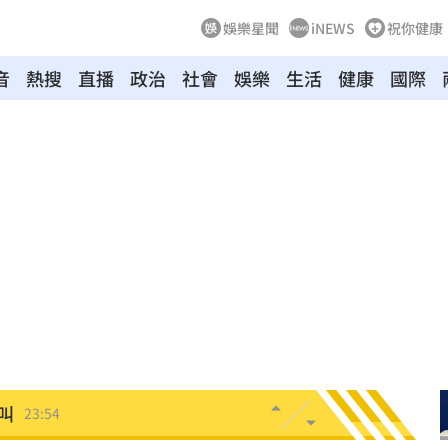
娛樂星聞
iNEWS
祝你健康
音
熱搜
直播
政治
社會
娛樂
生活
健康
國際
驚
00:49
00:47
到了
00:43
00點
00:40
:19
叫
23:54