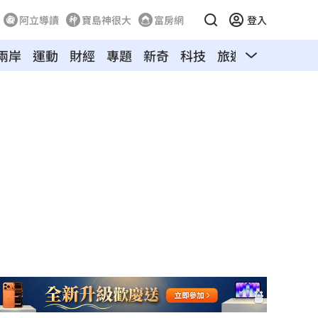
阿立導讀
寶島神很大
富房網
登入
兩岸
運動
財經
專題
新奇
科技
旅遊
汽車
寵物