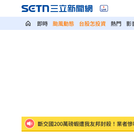
即時
颱風動態
台股怎投資
熱門
影
埃及知名女星涉毒被判死 引發社會震
桃園聯隊奪世界青棒亞軍 張善政接機
男駕車至議員服務處嗆開槍 台中警抓
新／Sandisk挫5%！台指期翻紅站回440
勞動部：Uber Eats疊單計算方式違法
00
斷交國200萬磅蝦遭我友邦封殺！業者慘