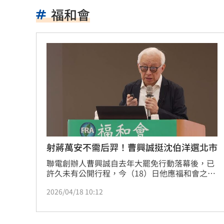
新北待售餘屋萬8戶 永和竟只賣贏八里
福和會
為5億商機翻臉 肥大叔插刀：要死一起
杜金龍點名：「這檔權值股」千萬別長
額頭冒出痘痘 女手癢猛摳竟成「病毒
政院每年加碼25.5億元 優化全台商圈
癌末男缺錢鋌而走險 3D玩具熊夾藏K
環法自行車賽爆作弊！女靠胸部裝備降
射蔣萬安不需后羿！曹興誠挺沈伯洋選北市
聯電創辦人曹興誠自去年大罷免行動落幕後，已
學霸牙醫槓離職員工 為3萬筆電互告慘
許久未有公開行程，今（18）日他應福和會之邀
進行專題演講，受訪時被問及民進黨立委沈伯洋
俄羅斯蝗害肆虐如末日 網驚：聖經十
2026/04/18 10:12
可能參選台北市長一事，曹興誠表示，沈伯洋參
選台北市，從綠營角度來看是不二人選，現在大
慈濟採購BNT遭詐10億 他：不聽衛福
家可能不看好他，但相信沈伯洋出來參選一陣子
後，情勢就會反轉。至於沈伯洋是不是民進黨的