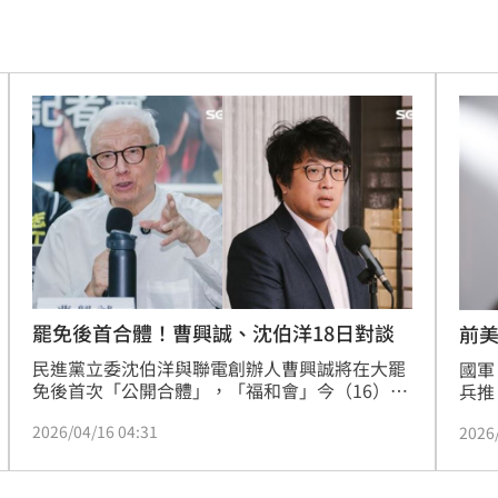
！
23:47
死
23:32
抱
23:25
疣」
23:18
夜市
23:17
他命
23:16
風阻
23:14
罷免後首合體！曹興誠、沈伯洋18日對談
前
民進黨立委沈伯洋與聯電創辦人曹興誠將在大罷
勝
國軍
23:10
免後首次「公開合體」，「福和會」今（16）日
兵推
發出採訪通知指出，18日將於張榮發基金會舉辦
雖然
災
23:06
2026/04/16 04:31
2026
講座，並邀請曾為「大罷免頭號志工」的曹興誠
成被
進行「走向文明或退回野蠻？台灣的抉擇」專題
步與
部勸
23:05
演講，且主題演講後，沈伯洋也會加入對談。