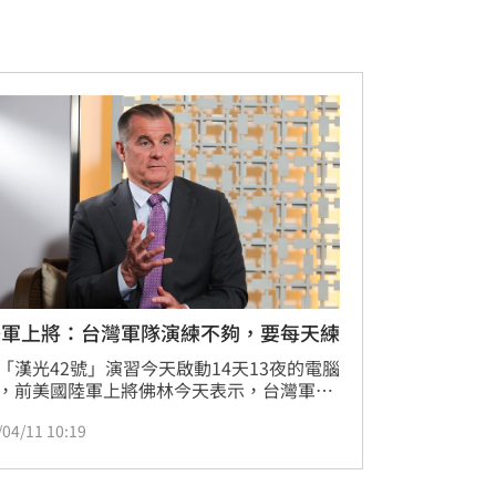
美軍上將：台灣軍隊演練不夠，要每天練
「漢光42號」演習今天啟動14天13夜的電腦
，前美國陸軍上將佛林今天表示，台灣軍隊
有完整計畫，但演練次數仍不夠，部隊要完
/04/11 10:19
交代的任務，需要精準掌握時間、序列、同
協調，這需要每天練習才能進步。