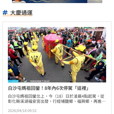
大慶通運
白沙屯媽祖回鑾！8年內6次停駕「這裡」
白沙屯媽祖回鑾北上，今（18）日於凌晨4點起駕，從
彰化縣溪湖福安宮出發，行經埔鹽鄉、福興鄉，再進入
鹿港鎮，於7點37分停駕大慶通運，而這已是白沙屯媽
2026/04/18 09:52
祖8年來第6次停駕此處，被譽為鹿港最幸運的停駕點。