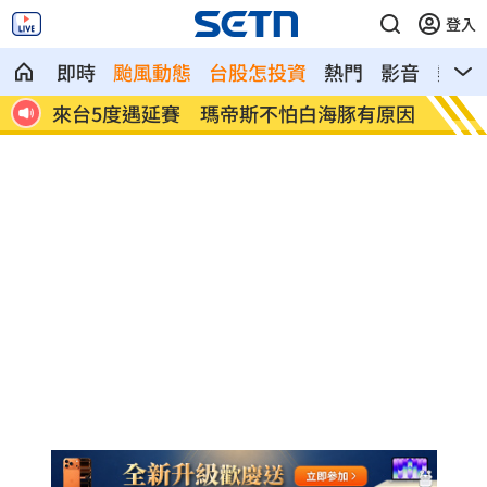
登入
即時
颱風動態
台股怎投資
熱門
影音
熱搜
瑪帝斯不怕白海豚有原因
炒股賠光百萬結婚基金 她借錢
虧