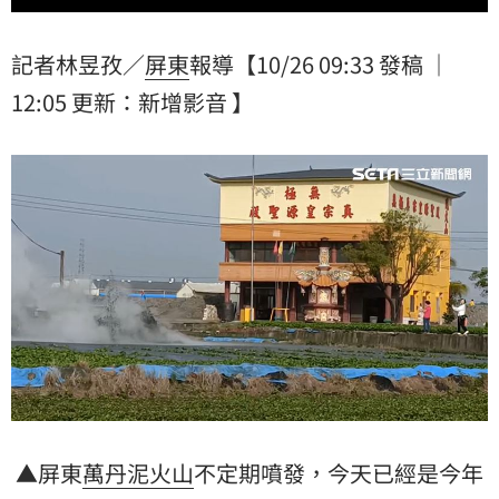
記者林昱孜／
屏東
報導【10/26 09:33 發稿 ｜
12:05 更新：新增影音 】
▲屏東
萬丹
泥火山
不定期噴發，今天已經是今年