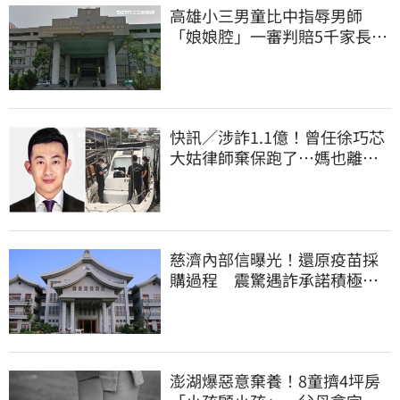
高雄小三男童比中指辱男師
「娘娘腔」一審判賠5千家長不
服上訴 二審更慘
快訊／涉詐1.1億！曾任徐巧芯
大姑律師棄保跑了…媽也離
境 桃檢發通緝
慈濟內部信曝光！還原疫苗採
購過程 震驚遇詐承諾積極追
回善款
澎湖爆惡意棄養！8童擠4坪房