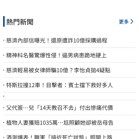
熱門新聞
更多
慈濟內部信曝光！還原遭詐10億採購過程
精神科名醫驚爆性侵！逼男病患跪地硬上
慈濟輕易被女律師騙10億？李怡貞拋4疑點
特斯拉撞12車！目擊者：賓士擋下救好多人
父代簽…兒「14天教召不去」付出慘痛代價
植物人妻獲賠1035萬…尪照顧她卻被岳母告
酒測爆表！職軍「接近死亡狀態」照開上路