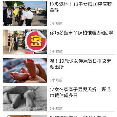
垃圾滿地！13子女擠10坪屋惹
鼻酸
2小時前
徐巧芯翻車？陳柏惟曬2照回擊
2小時前
嚇！19歲少女伴屍數日提袋進
派出所
3小時前
少女在家產子男嬰夭折　裹毛
巾藏住處多日
7小時前