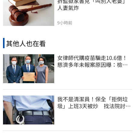
拆監獄家書見「叫別人老婆」
人妻氣炸
9小時前
其他人也在看
女律師代購疫苗騙走10.6億！
慈濟多年未報案原因曝：檢警
上門才知被騙
我不是清潔員！保全「拒倒垃
圾」上班3天被炒 找法院討公
道結果出爐