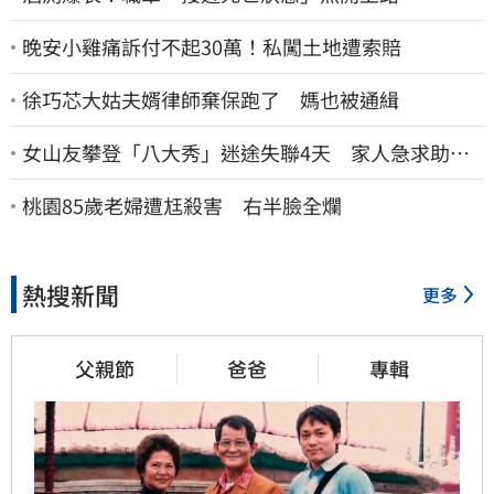
晚安小雞痛訴付不起30萬！私闖土地遭索賠
徐巧芯大姑夫婿律師棄保跑了 媽也被通緝
女山友攀登「八大秀」迷途失聯4天 家人急求助：
剩我媽還沒找到
桃園85歲老婦遭尪殺害 右半臉全爛
熱搜新聞
更多
父親節
爸爸
專輯