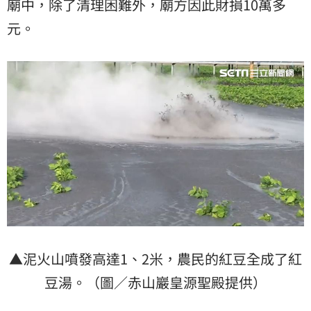
廟中，除了清理困難外，廟方因此財損10萬多
元。
▲泥火山噴發高達1、2米，農民的紅豆全成了紅
豆湯。（圖／赤山巖皇源聖殿提供）