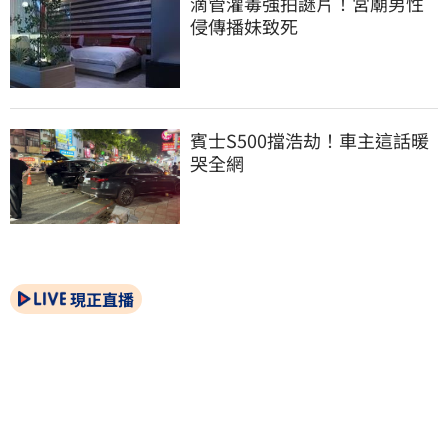
滴管灌毒強拍謎片！宮廟男性
侵傳播妹致死
賓士S500擋浩劫！車主這話暖
哭全網
現正直播