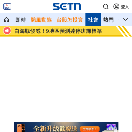
登入
即時
颱風動態
台股怎投資
社會
熱門
影音
發聲
白海豚發威！9地區預測達停班課標準
白海豚
灣