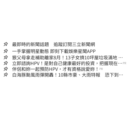
最即時的新聞話題 追蹤訂閱三立新聞網
一手掌握明星動態 即刻下載娛樂星聞APP
狠父母拿走補助離家8月！13子女擠10坪屋垃圾滿地 驚
見幼童深夜遊蕩
立即諮詢HPV！是對自己健康最好的投資，把握現在不
PR
嫌晚！
伴侶和妳一起預防HPV，才有資格說愛妳！
PR
白海豚颱風雨彈開轟！10縣市豪、大雨特報 恐下到明
天