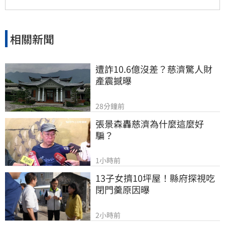
關係，但錯過的親情與話語，可能再也無法挽
回，呼籲大眾珍惜身邊親人。
相關新聞
遭詐10.6億沒差？慈濟驚人財
產震撼曝
28分鐘前
張景森轟慈濟為什麼這麼好
騙？
1小時前
13子女擠10坪屋！縣府探視吃
閉門羹原因曝
2小時前