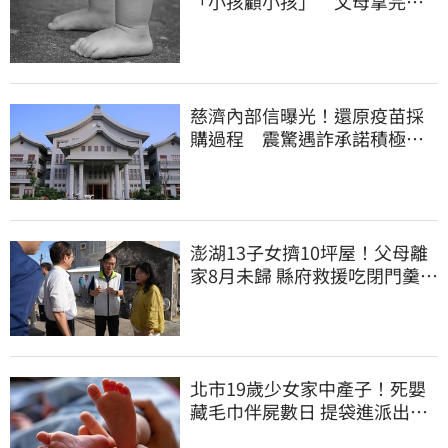
「小孩顧小孩」 父母拿完補
助落跑
慈濟內部信曝光！還原疫苗採
購過程 震驚遇詐承諾積極追
回善款
澎湖13子女擠10坪屋！父母離
家8月未歸 縣府救援吃閉門羹原
因曝
北市19歲少女家中產子！死嬰
藏毛巾伴屍數日 提袋進派出所
嚇壞警員