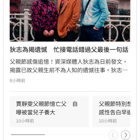
狄志為揭遺憾　忙接電話錯過父最後一句話
父親節感傷追憶！資深媒體人狄志為日前發文，
揭露已故父親生前不為人知的遺憾往事。狄志為
透露，父親一生以海為家，兩人相處時間極少，
8小時前
甚至錯過他的婚禮。直到父親罹患胃癌末期，才
坦承當年曾悄悄現身婚宴現場，因愧對家人只敢
在門外落淚。最讓狄志為心碎的是，當年陪病重
賈靜雯父親節憶亡父　自
父親節特別想他
父親曬太陽時，自己因忙於接工作電話而忽視了
曝被當兒子養大
感性告白早逝父
父親，沒想到那竟是父子最後的相處，父親回房
10小時前
10小時前
後便陷入永眠。這段錯過的對話成為他20年來心
中最深的遺憾，他以此感嘆，有些電話晚點接沒