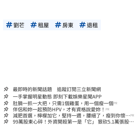
劉芒
租屋
房東
退租
最即時的新聞話題 追蹤訂閱三立新聞網
一手掌握明星動態 即刻下載娛樂星聞APP
肚腩一抓一大把，只需1個雞蛋，用一個瘦一個
PR
伴侶和妳一起預防HPV，才有資格說愛妳！
PR
減肥首選，檸檬加它，堅持一週，腰細了，瘦到你懷疑
PR
人生
99萬股東心碎！外資開殺第一是「它」 狠砍5.1萬張股價
重挫近5%