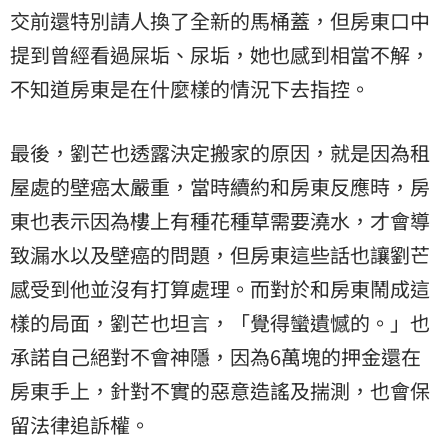
交前還特別請人換了全新的馬桶蓋，但房東口中
提到曾經看過屎垢、尿垢，她也感到相當不解，
不知道房東是在什麼樣的情況下去指控。
最後，劉芒也透露決定搬家的原因，就是因為
租
屋
處的壁癌太嚴重，當時續約和房東反應時，房
東也表示因為樓上有種花種草需要澆水，才會導
致漏水以及壁癌的問題，但房東這些話也讓劉芒
感受到他並沒有打算處理。而對於和房東鬧成這
樣的局面，劉芒也坦言，「覺得蠻遺憾的。」也
承諾自己絕對不會神隱，因為6萬塊的押金還在
房東手上，針對不實的惡意造謠及揣測，也會保
留法律追訴權。