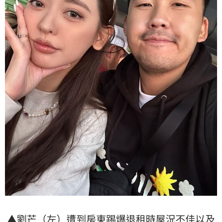
▲
劉芒
（左）遭到
房東
踢爆
退租
時屋況不佳以及