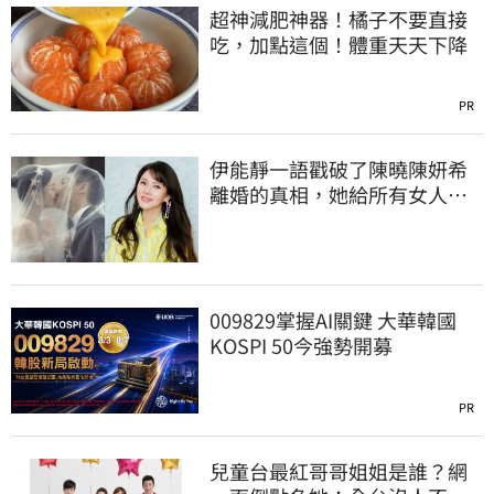
超神減肥神器！橘子不要直接
吃，加點這個！體重天天下降
PR
伊能靜一語戳破了陳曉陳妍希
離婚的真相，她給所有女人
「敲響警鐘」
009829掌握AI關鍵 大華韓國
KOSPI 50今強勢開募
PR
兒童台最紅哥哥姐姐是誰？網