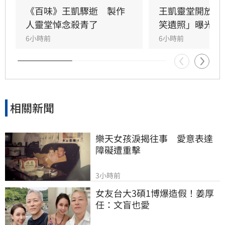
助，演藝圈大姐大邱瓈寬展現義氣，主動承擔治
《百味》王凱驟逝　製作
王凱靈堂開放　
喪事宜並指派Jeff全程留守，陪伴王凱走完人生
人靈堂悼念殺青了
笑遺照」曝光
最後一程。這場深厚的兄弟情誼與邱瓈寬的溫暖
6小時前
6小時前
義舉，成為家屬在面臨驟變時最堅強的後盾，各
界也紛紛對這
相關新聞
樂天女孩淚揭往事　愛意表達
障礙遭重擊
3小時前
女友台大3碩1博爆造假！姜厚
任：文盲也愛