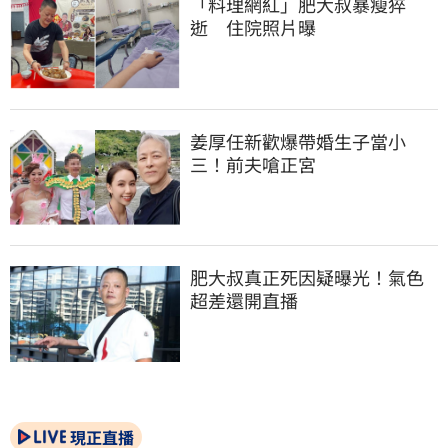
「料理網紅」肥大叔暴瘦猝
逝　住院照片曝
姜厚任新歡爆帶婚生子當小
三！前夫嗆正宮
肥大叔真正死因疑曝光！氣色
超差還開直播
現正直播