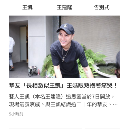
王凱
王建隆
告別式
摯友「長相激似王凱」王媽眼熟抱著痛哭！
藝人王凱（本名王建隆）追思靈堂於7日開放，
現場氣氛哀戚。與王凱結識逾二十年的摯友、邱
瓈寬特助Jeff現身協助打點後事。由於兩人外貌
5小時前
神似，王凱母親見到Jeff時悲從中來並相擁落
淚，場面令人鼻酸。得知王凱在台北缺乏親友協