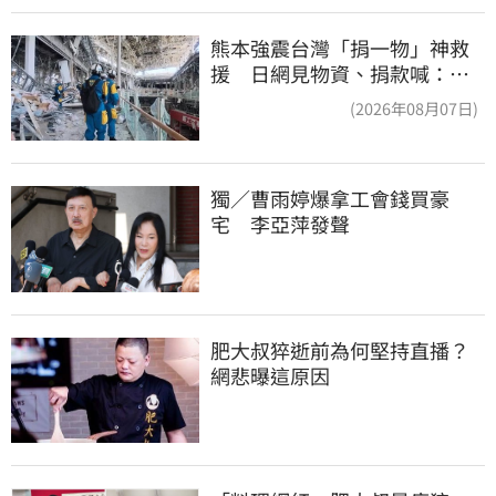
熊本強震台灣「捐一物」神救
援 日網見物資、捐款喊：給
台灣統治算了
(2026年08月07日)
獨／曹雨婷爆拿工會錢買豪
宅　李亞萍發聲
肥大叔猝逝前為何堅持直播？
網悲曝這原因