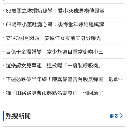
63歲關之琳爆奶孫戀！愛小36歲男模傳證實
63歲章小蕙吐露心聲：後悔當年嫁給鍾鎮濤
交往3個月閃婚 姜厚任女友前夫身分曝光
百億千金爆婚變 富少尪遭目擊當街吻小三
愷樂認女兒早產 道歉曝「一度裝呼吸機」
下週恐跌破半年線！陳嘉偉警告台股反彈屬「逃命
波」：空頭大屠殺剛開始
獨／田路路嗆曹雨婷點名姜厚任 他回應了
熱搜新聞
更多