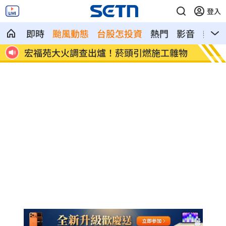
登入
即時
颱風動態
台股怎投資
熱門
影音
熱搜
8元！
宏福苑大火調查出爐！菸頭引燃施工雜物
定投1
位！