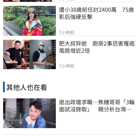
遭小38歲前任討2400萬　75歲
影后強硬反擊
7小時前
肥大叔猝逝　廚房2事恐害罹癌
風險增近2倍
7小時前
其他人也在看
退出政壇求職…焦糖哥哥「3輪
面試沒錄取」 親分析台灣職
場現況這樣說