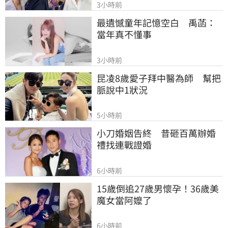
3小時前
最遺憾童年記憶空白　禹菡：
當年真不懂事
3小時前
昆凌8歲愛子拜中醫為師　幫把
脈說中1狀況
5小時前
小刀婚姻告終　昔砸百萬辦婚
禮找連戰證婚
6小時前
15歲倒追27歲男懷孕！36歲美
魔女當阿嬤了
6小時前