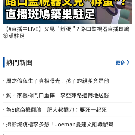
【#直播中LIVE】又見＂孵蛋＂? 路口監視器直播斑鳩
築巢駐足
熱門新聞
更多
周杰倫私生子真相曝光！孩子的親爹竟是他
獨／家樓梯門口重摔 李亞萍路邊倒地送醫
為5億商機翻臉 肥大叔插刀：要死一起死
攝影爆跳槽李多慧！Joeman憂建文離職發聲