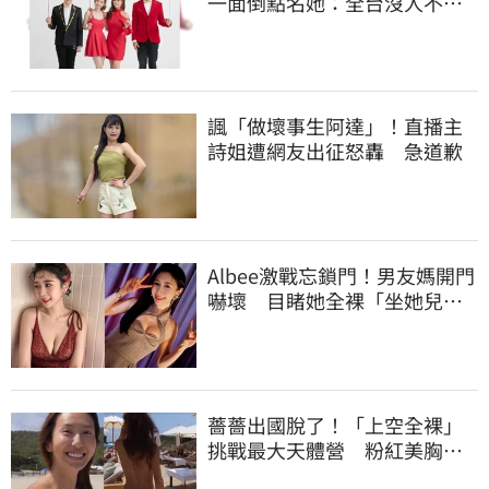
一面倒點名她：全台沒人不認
識
諷「做壞事生阿達」！直播主
詩姐遭網友出征怒轟 急道歉
Albee激戰忘鎖門！男友媽開門
嚇壞 目睹她全裸「坐她兒子
身上」
薔薔出國脫了！「上空全裸」
挑戰最大天體營 粉紅美胸被
路人狂讚