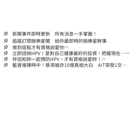
新聞事件即時更新 所有消息一手掌握！
追蹤訂閱娛樂星聞 給你最即時的娛樂星鮮事
做到這點才有資格說愛你
PR
立即諮詢HPV！是對自己健康最好的投資，把握現在不
PR
嫌晚！
伴侶和妳一起預防HPV，才有資格說愛妳！
PR
藍曾嗆陳時中！慈濟被詐10億真相大白 AIT突發1文酸
爆…他笑：真的很會