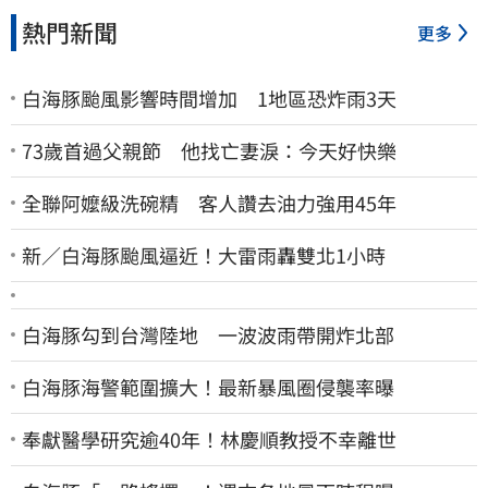
熱門新聞
更多
白海豚颱風影響時間增加 1地區恐炸雨3天
73歲首過父親節 他找亡妻淚：今天好快樂
全聯阿嬤級洗碗精 客人讚去油力強用45年
新／白海豚颱風逼近！大雷雨轟雙北1小時
白海豚勾到台灣陸地 一波波雨帶開炸北部
白海豚海警範圍擴大！最新暴風圈侵襲率曝
奉獻醫學研究逾40年！林慶順教授不幸離世