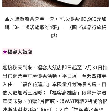
▲凡購買饗樂套券一套，可以優惠價3,960元加
購「波士頓活龍蝦券4張」。（圖／誠品行旅提
供）
★
福容大飯店
迎接秋天到來，福容大飯店即日起至12月31日推
出官網票券訂房優惠活動，平日週一至週四持券
入住，「福容花蓮店」享限量升等海景客房，再
依人數加贈三溫暖；「福容高雄店」限量升等豪
華雙床房、加贈2片面膜、贈WAT啤酒2瓶或哈根
達斯冰淇淋2客(100ml) ；入住「福容淡水漁碼