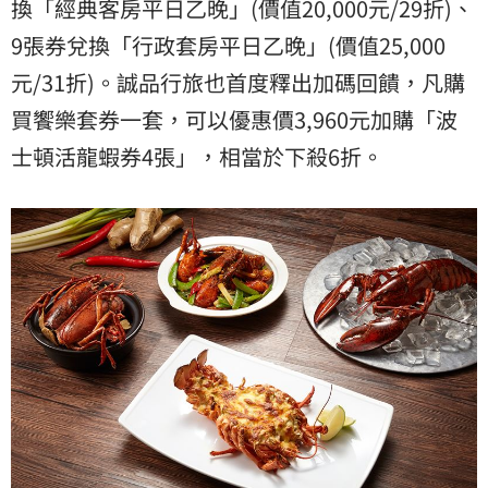
換「經典客房平日乙晚」(價值20,000元/29折)、
9張券兌換「行政套房平日乙晚」(價值25,000
元/31折)。誠品行旅也首度釋出加碼回饋，凡購
買饗樂套券一套，可以優惠價3,960元加購「波
士頓活龍蝦券4張」，相當於下殺6折。