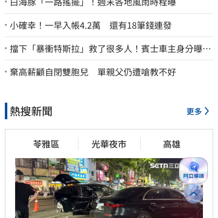
白海豚「一路搖擺」！週末各地風雨時程曝
小確幸！一早入帳4.2萬 還有18筆錢連發
擋下「暴衝特斯拉」救了很多人！賓士車主身分曝…
他社群擁1.4萬追蹤
棄高薪顧自閉雙胞兒 單親父仍遭嗆教不好
熱搜新聞
更多
苓雅區
光華夜市
高雄