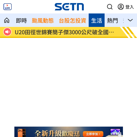
登入
即時
颱風動態
台股怎投資
生活
熱門
影音
國紀
被目擊現身三總直腸科 67歲徐乃麟證實
南澳住
了