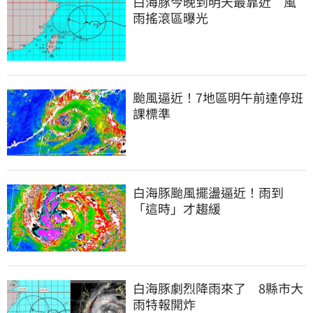
白海豚今晚到明天最靠近　風
雨搖滾區曝光
颱風逼近！7地區明午前達停班
課標準
白海豚颱風擺盪逼近！雨到
「這時」才趨緩
白海豚劇烈降雨來了　8縣市大
雨特報開炸