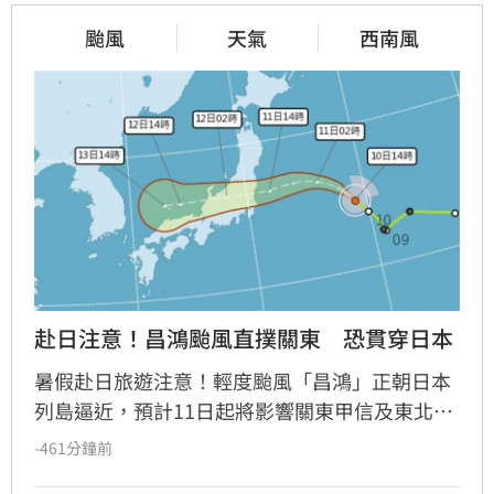
颱風
天氣
西南風
赴日注意！昌鴻颱風直撲關東　恐貫穿日本
暑假赴日旅遊注意！輕度颱風「昌鴻」正朝日本
列島逼近，預計11日起將影響關東甲信及東北地
區，隨後可能貫穿日本。氣象單位示警，未來24
-461分鐘前
小時內降雨量恐達150毫米，各地將出現強陣風