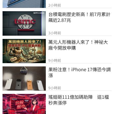
2小時前
台積電刷歷史新高！前7月累計
飆近2.87兆
3小時前
萬元人形機器人來了！神祕大
廠今開放申購
9小時前
果粉注意！iPhone 17傳恐今調
漲
9小時前
瑤姐砸111億加碼助陣　這1檔
秒奔漲停