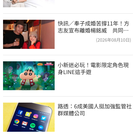
快訊／奉子成婚苦撐11年！方
志友宣布離婚楊銘威 共同聲
明全文曝光
(2026年08月10日)
小新迷必玩！電影限定角色現
身LINE這手遊
路透：6成美國人挺加強監管社
群媒體公司