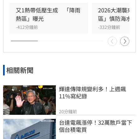
及豪雨。日本氣象廳已發布防災預警，嚴防土石
流、海水倒灌與淹水災情。提醒近期前往日本的
又1熱帶低壓生成　「降雨
2026大潮襲來
旅客，務必密切關注最新氣象預報與航班動態，
熱區」曝光
區」慎防海水倒
並提前規劃行程備案，以確保旅遊安全，避免因
-412分鐘前
-332分鐘前
極端天氣導致滯留或交通受阻。
相關新聞
輝達傳降規變利多！上週飆
11%寫紀錄
20分鐘前
台達電飆漲停！32萬散戶當下
個台積電買