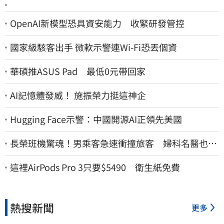
OpenAI新模型恐具資安能力 收緊研發管控
國家級駭客出手 微軟示警連Wi-Fi恐丟個資
華碩推ASUS Pad 最低0元帶回家
AI記憶體發威！ 施振榮力挺這神企
Hugging Face示警：中國開源AI正領先美國
長榮班機驚魂！男乘客急速衝撞旅客 婦科名醫也掛
彩：全機卡半小時
這裡AirPods Pro 3只要$5490 衛生紙免費
熱搜新聞
更多