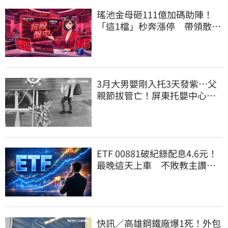
瑤池金母砸111億加碼助陣！
「這1檔」秒奔漲停 帶領散熱
雙雄點火
3月大男嬰剛入托3天發紫…父
親節拔管亡！屏東托嬰中心回9
字
ETF 00881破紀錄配息4.6元！
最晚這天上車 不敗教主讚：
表現超越0050
快訊／高雄鋼鐵廠爆1死！外包