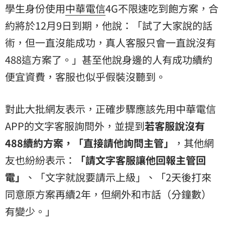
學生身份使用
中華電信
4G不限速吃到飽方案，合
約將於12月9日到期，他說：「試了大家說的話
術，但一直沒能成功，真人客服只會一直說沒有
488這方案了。」甚至他說身邊的人有成功續約
便宜資費，客服也似乎假裝沒聽到。
對此大批網友表示，正確步驟應該先用中華電信
APP的文字客服詢問外，並提到
若客服說沒有
488續約方案，「直接請他詢問主管」
，其他網
友也紛紛表示：
「請文字客服讓他回報主管回
電」
、「文字就說要請示上級」、「2天後打來
同意原方案再續2年，但網外和市話（分鐘數）
有變少。」