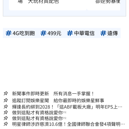
卻逆勢暴衝33
場　大玩材質配色
4G吃到飽
499元
中華電信
遠傳
新聞事件即時更新 所有消息一手掌握！
追蹤訂閱娛樂星聞 給你最即時的娛樂星鮮事
輝達長約綁到2028！「這ABF載板大廠」明年EPS上看
22元 目標價至1000元
做到這點才有資格說愛你
PR
做到這點才有資格說愛你
PR
明星律師涉詐慈濟10.6億！全國律師聯合會發4項聲明