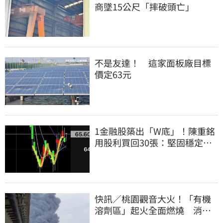
商墜15公尺「摔破頭亡」
不是友達！ 這家面板廠目標
價定63元
1金融股築出「W底」！陳重銘
用股利買回30張：堅固穩定的
搖錢樹
快訊／桃園觀音大火！「有機
溶劑區」起火全面燃燒 消
防：危險物質多