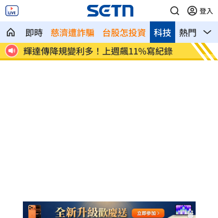
登入
即時
慈濟遭詐騙
台股怎投資
科技
熱門
影
規變利多！上週飆11%寫紀錄
Ozone林佳辰親下
動