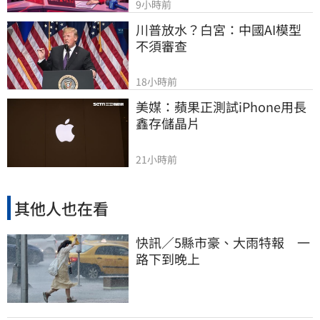
9小時前
川普放水？白宮：中國AI模型
不須審查
18小時前
美媒：蘋果正測試iPhone用長
鑫存儲晶片
21小時前
其他人也在看
快訊／5縣市豪、大雨特報 一
路下到晚上