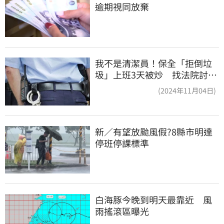
逾期視同放棄
我不是清潔員！保全「拒倒垃
圾」上班3天被炒 找法院討公
道結果出爐
(2024年11月04日)
新／有望放颱風假?8縣市明達
停班停課標準
白海豚今晚到明天最靠近　風
雨搖滾區曝光