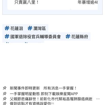
年暴增逾400
只賣贏八里！
花蓮洄
瀾灣區
國軍退除役官兵輔導委員會
花蓮縣府
台開
邱于芸
新聞事件即時更新 所有消息一手掌握！
一手掌握明星動態 即刻下載娛樂星聞APP
父親節悲痛辭世！前彰化市代蔡裕昌罹肺腺癌病逝 享
壽71歲
做到這點才有資格說愛你
PR