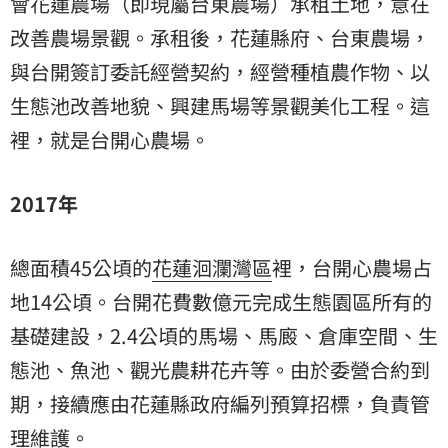
會
花蓮農場（即現屬台東農場）承租土地，意在
改善農場景觀。承租後，花蓮縣府、台東農場，
與台開簽訂委託經營契約，經營種植農作物、以
生態池改善地貌、興建馬場等景觀美化工程。這
裡，就是台開心農場。
2017年
總面積45公頃的
花蓮洄
瀾灣區
裡，台開心農場占
地14公頃。台開花費數億元完成生態園區所有的
基礎建設，2.4公頃的馬場、馬廄、倉庫空間、生
態池、魚池、觀光農耕花卉等。由於委營合約到
期，接續應由花蓮縣政府編列預算招標，負責管
理維護。