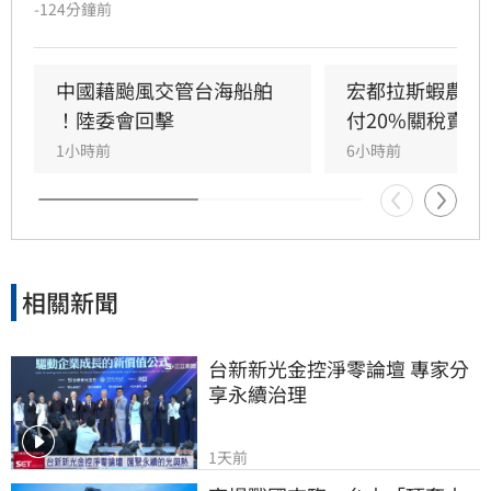
（8）日嚴詞批評，直指中國政府此舉既無知又
-124分鐘前
無良。王定宇表示，中華人民共和國對台灣海峽
毫無管轄權，利用颱風演戲管制交通不僅貽笑大
方，更藐視國際規範。他強調，中國人民處於水
中國藉颱風交管台海船舶 
宏都拉斯蝦農嗆
深火熱，政府卻忙於政治操作。王定宇感嘆，中
！陸委會回擊
付20%關稅賣台
國作為大國卻缺乏基本素質，並再次提醒「誰跟
1小時前
6小時前
中國同一國誰倒楣」。
相關新聞
台新新光金控淨零論壇 專家分
享永續治理
1天前