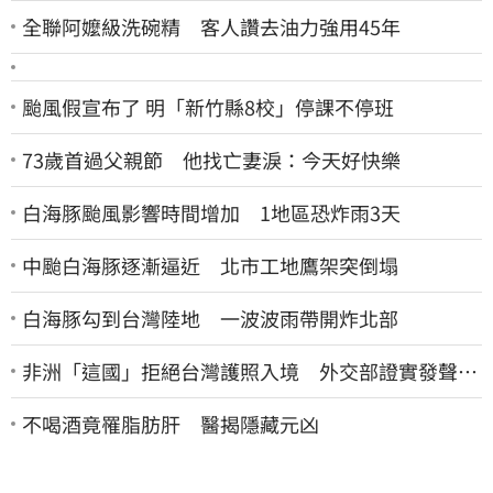
全聯阿嬤級洗碗精 客人讚去油力強用45年
颱風假宣布了 明「新竹縣8校」停課不停班
73歲首過父親節 他找亡妻淚：今天好快樂
白海豚颱風影響時間增加 1地區恐炸雨3天
中颱白海豚逐漸逼近 北市工地鷹架突倒塌
白海豚勾到台灣陸地 一波波雨帶開炸北部
非洲「這國」拒絕台灣護照入境 外交部證實發聲
了：持續交涉聯繫
不喝酒竟罹脂肪肝 醫揭隱藏元凶