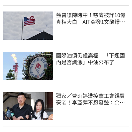
藍曾嗆陳時中！慈濟被詐10億
真相大白 AIT突發1文酸爆…
他笑：真的很會
國際油價仍處高檔 「下週國
內是否調漲」中油公布了
獨家／曹雨婷遭控拿工會錢買
豪宅！李亞萍不忍發聲：余天
管工會都貼錢