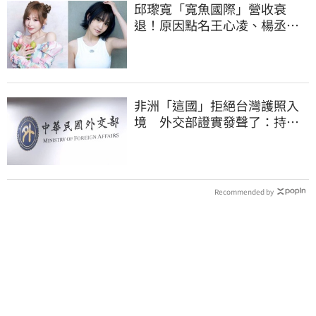
邱瓈寬「寬魚國際」營收衰
退！原因點名王心凌、楊丞琳
網笑翻：太誠實
非洲「這國」拒絕台灣護照入
境 外交部證實發聲了：持續
交涉聯繫
Recommended by