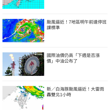
颱風逼近！7地區明午前達停班
課標準
國際油價仍高「下週是否漲
價」中油公布了
新／白海豚颱風逼近！大雷雨
轟雙北1小時