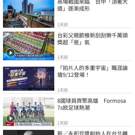
商場戰國來臨　台中「頂奢大
道」逐漸成形
1天前
台彩父親節推新刮刮樂千萬頭
獎超「爸」氣
1天前
「拍片人的多重宇宙」職涯論
壇9/12登場！
1天前
8國球員齊聚高雄　Formosa 
7s掀足球熱潮
1天前
新／永和豆漿創始人在台北離