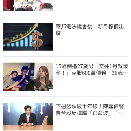
華邦電法說會後 新目標價出
爐
15歲倒追27歲男「交往1月就懷
孕！」克服600萬債務 36歲美
魔女當阿嬤了
下週恐跌破半年線！陳嘉偉警
告台股反彈屬「逃命波」：空
頭大屠殺剛開始