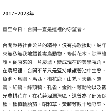
2017~2023年
直至今日，台開一直是這裡的守望者。
台開秉持社會公益的精神，沒有捐款援助，幾年
來無私無我地餵養禽鳥動物、修剪花木、除草維
護。從原來的一片廢墟，變成現在的美學視角。
在農場裡，台開不單只是堅持維護著池中生態、
魚池、鳥園、馬匹、梅花鹿、山羌、天鵝、鴛
鴦、紅鶴、綠頭鴨、孔雀、金雞…等動物以及觀
光農耕花卉，在花蓮洄瀾灣區，還曾為了部落保
種，種植輪胎茄、昭和草、黃藤等數十種野菜、