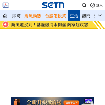
登入
即時
颱風動態
台股怎投資
生活
熱門
影音
灌 商家超哀怨
颱風假宣布了 明「新竹縣8校」停課不
班