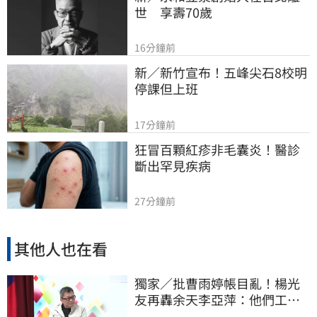
世　享壽70歲
16分鐘前
新／新竹宣布！五峰尖石8校明
停課但上班
17分鐘前
狂冒百顆紅疹非毛囊炎！醫診
斷出罕見疾病
27分鐘前
其他人也在看
獨家／批曹雨婷帳目亂！楊光
友再轟余天李亞萍：他們工會
跟演藝圈沒關