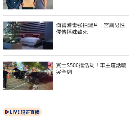
滴管灌毒強拍謎片！宮廟男性
侵傳播妹致死
賓士S500擋浩劫！車主這話暖
哭全網
現正直播