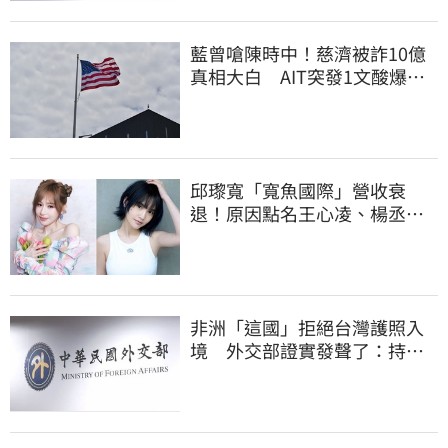
藍曾嗆陳時中！慈濟被詐10億
真相大白 AIT突發1文酸爆…
他笑：真的很會
邱瓈寬「寬魚國際」營收衰
退！原因點名王心凌、楊丞琳
網笑翻：太誠實
非洲「這國」拒絕台灣護照入
境 外交部證實發聲了：持續
交涉聯繫