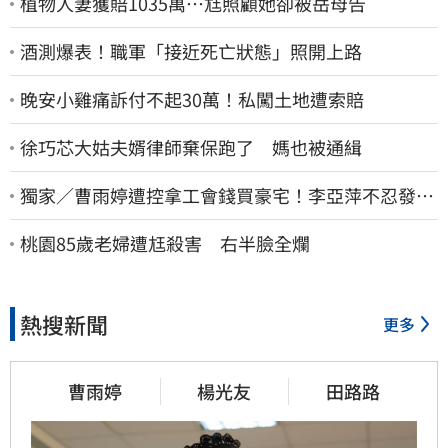
植物人妻獲賠1035萬…尪照顧她卻被岳母告
酒測爆表！職軍「接近死亡狀態」照開上路
晚安小雞痛訴付不起30萬！私闖土地遭索賠
徐巧芯大姑夫婿律師棄保跑了 媽也被通緝
獨家／曹雨婷遭控拿工會錢買豪宅！李亞萍不忍發
聲：余天管工會都貼錢
桃園85歲老婦遭尪殺害 右半臉全爛
熱搜新聞
更多
曹雨婷
楊光友
田路路