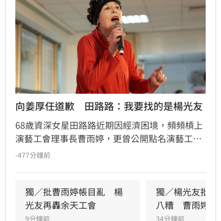
向姜厚任道歉　田路路：我要找的是楊光友
68歲資深女星田路路近期因經濟困境，頻頻槓上
演藝工會理事長曹雨婷，更曾公開點名演藝工會
創辦人姜厚任出面解決。未料田路路今（8日）
-477分鐘前
突然發文致歉，坦言自己「搞錯人了」，真正想
尋求協助的對象是曾任演藝經紀文化交流協會榮
譽理事長的資深藝人楊光友。田路路表示，先前
獨／批曹雨婷帳目亂　楊
獨／楊光友批工
揚言「開第一槍」的言論太過衝動，目前首要任
光友再轟余天工會
八糟　曹雨婷發
務是照顧好自己，不再讓親友擔心。她希望能透
9分鐘前
34分鐘前