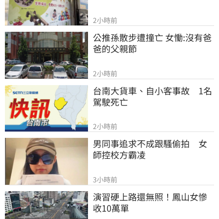
2小時前
公推孫散步遭撞亡 女慟:沒有爸
爸的父親節
2小時前
台南大貨車、自小客事故　1名
駕駛死亡
2小時前
男同事追求不成跟騷偷拍　女
師控校方霸凌
3小時前
演習硬上路還無照！鳳山女慘
收10萬單