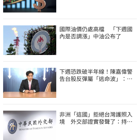
國際油價仍處高檔 「下週國
內是否調漲」中油公布了
下週恐跌破半年線！陳嘉偉警
告台股反彈屬「逃命波」：空
頭大屠殺剛開始
非洲「這國」拒絕台灣護照入
境 外交部證實發聲了：持續
交涉聯繫