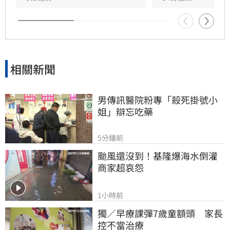
過自身努力改善生活困境，為其他資深藝人帶來
希望。至於急尋楊光友的背後原因，以及是否涉
及演藝工會事務，仍待田路路後續說明，引發外
界高度關注。
相關新聞
男傳訊醫院粉專「殺死掛號小
姐」辯忘吃藥
5分鐘前
颱風還沒到！基隆爆海水倒灌 
商家超哀怨
1小時前
獨／早療課彈7歲童額頭　家長
控不當治療