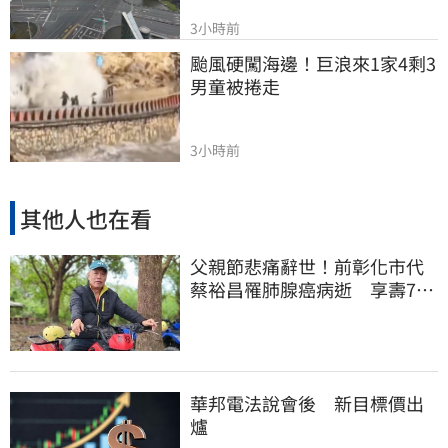
3小時前
颱風硬闖海邊！巨浪來1家4剩3 
男童被捲走
3小時前
其他人也在看
父親節悲痛辭世！前彰化市代
蔡裕昌罹肺腺癌病逝 享壽71
歲
華邦電法說會後 新目標價出
爐