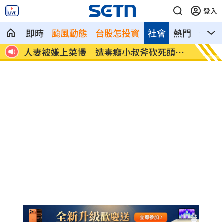
登入
即時
颱風動態
台股怎投資
社會
熱門
影音
主呼
人妻被嫌上菜慢 遭毒癮小叔斧砍死頭掛
男大生
樹
期