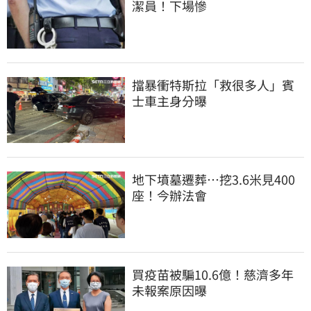
潔員！下場慘
擋暴衝特斯拉「救很多人」賓
士車主身分曝
地下墳墓遷葬…挖3.6米見400
座！今辦法會
買疫苗被騙10.6億！慈濟多年
未報案原因曝