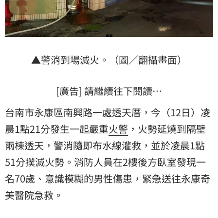
▲警消到場滅火。（圖／翻攝畫面）
[廣告] 請繼續往下閱讀…
台南市
永康區
南興路一處透天厝，今（12日）凌
晨1點21分發生一起嚴重
火警
，火勢延燒到隔壁
兩棟透天，警消隨即布水線灌救，並於凌晨1點
51分撲滅火勢。消防人員在2樓後方臥室發現一
名70歲、意識模糊的男性傷患，緊急送往永康奇
美醫院急救。