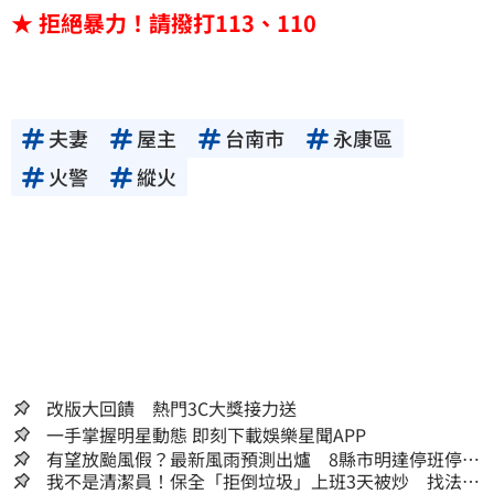
★ 拒絕暴力！請撥打113、110
夫妻
屋主
台南市
永康區
火警
縱火
改版大回饋 熱門3C大獎接力送
一手掌握明星動態 即刻下載娛樂星聞APP
有望放颱風假？最新風雨預測出爐 8縣市明達停班停課
標準
我不是清潔員！保全「拒倒垃圾」上班3天被炒 找法院