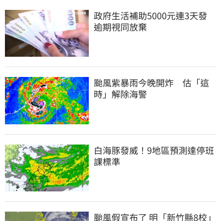
政府生活補助5000元連3天發 
逾期視同放棄
颱風紫暴雨今晚開炸　估「這
時」解除海警
白海豚發威！9地區預測達停班
課標準
颱風假宣布了 明「新竹縣8校」