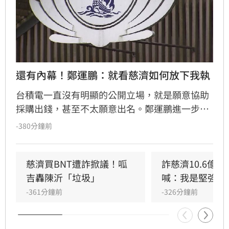
還有內幕！鄭運鵬：就看慈濟如何放下我執
台積電一直沒有明顯的公開立場，就是願意協助
採購出錢，甚至不太願意出名。鄭運鵬進一步指
出，慈濟和鴻海、台積電不同的地方在於慈濟本
-380分鐘前
身有強大的醫院體系，其實是最有醫學幕僚板凳
深度的，慈濟願意出錢出力當然值得國人感謝。
不過回頭驗證，慈濟在當時的採購過程中幾乎沒
慈濟買BNT遭詐掀議！呱
詐慈濟10.6億
有角色，但是，慈濟在當年是最常表態的，顯然
吉轟陳沂「垃圾」
喊：我是堅強的
慈濟內部在BNT的這麼大金額的重要採購上，慈
-361分鐘前
-326分鐘前
濟醫院並沒有被賦予重要的角色，原因不明。