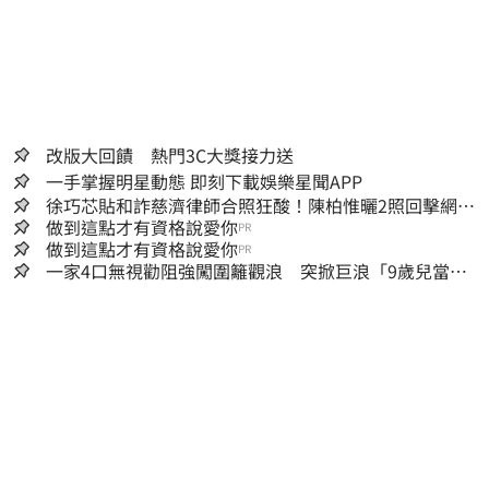
改版大回饋 熱門3C大獎接力送
一手掌握明星動態 即刻下載娛樂星聞APP
徐巧芯貼和詐慈濟律師合照狂酸！陳柏惟曬2照回擊網笑
翻
做到這點才有資格說愛你
PR
做到這點才有資格說愛你
PR
一家4口無視勸阻強闖圍籬觀浪 突掀巨浪「9歲兒當場
遭捲入海」