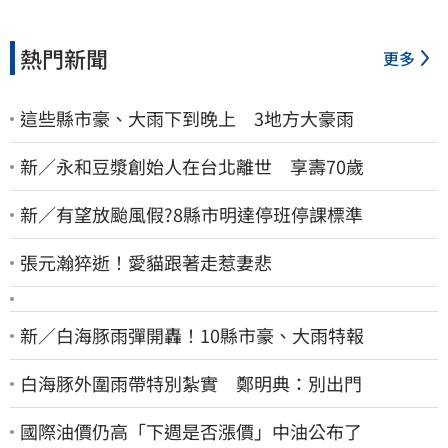
熱門新聞
更多
這些縣市豪、大雨下到晚上 3地方大豪雨
新／永和豆漿創始人在台北離世 享壽70歲
新／有望放颱風假?8縣市明達停班停課標準
張元瀚猝逝！愛貓跟著走惹妻悲
新／白海豚雨彈開轟！10縣市豪、大雨特報
白海豚外圍雨帶特別紮實 鄭明典：別出門
國際油價仍高「下週是否漲價」中油公布了