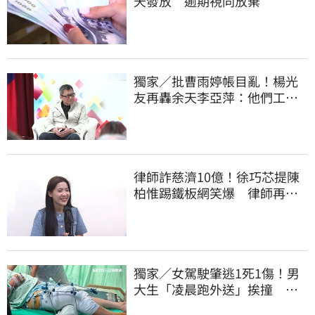
天發放 逾期視同放棄
獨家／批曹雨婷帳目亂！楊光
友再轟余天李亞萍：他們工會
跟演藝圈沒關
律師詐慈濟10億！徐巧芯提陳
柏惟踢鐵板網笑爆 律師再曬1
照補刀
獨家／女駕駛肇逃1死1傷！男
大生「凌晨跑外送」挨撞 媽
淚：家快瓦解