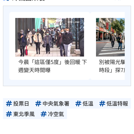
今晨「這區僅5度」後回暖 下
別被陽光騙！
週變天時間曝
時段」探7度
投票日
中央氣象署
低溫
低溫特報
東北季風
冷空氣