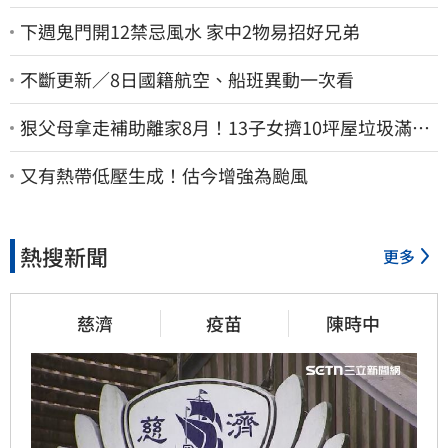
下週鬼門開12禁忌風水 家中2物易招好兄弟
不斷更新／8日國籍航空、船班異動一次看
狠父母拿走補助離家8月！13子女擠10坪屋垃圾滿地
驚見幼童深夜遊蕩
又有熱帶低壓生成！估今增強為颱風
熱搜新聞
更多
慈濟
疫苗
陳時中