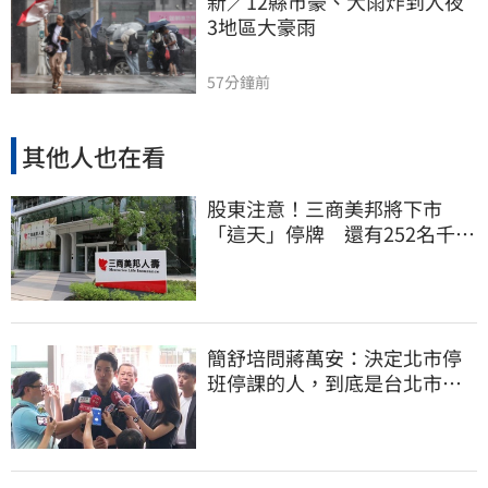
新／12縣市豪、大雨炸到入夜 
3地區大豪雨
57分鐘前
其他人也在看
股東注意！三商美邦將下市
「這天」停牌 還有252名千張
大戶
簡舒培問蔣萬安：決定北市停
班停課的人，到底是台北市
長，還是氣象署？