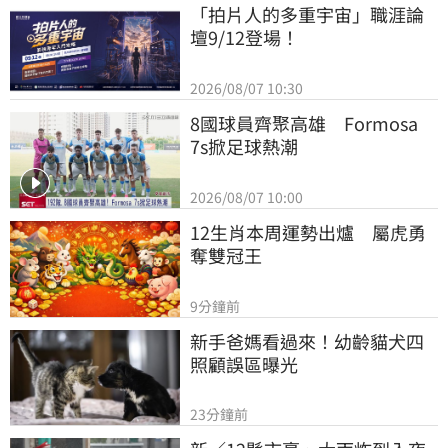
「拍片人的多重宇宙」職涯論
壇9/12登場！
2026/08/07 10:30
8國球員齊聚高雄　Formosa 
7s掀足球熱潮
2026/08/07 10:00
12生肖本周運勢出爐　屬虎勇
奪雙冠王
9分鐘前
新手爸媽看過來！幼齡貓犬四
照顧誤區曝光
23分鐘前