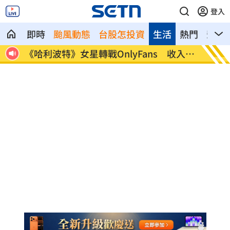
登入
即時
颱風動態
台股怎投資
生活
熱門
影音
打不
《哈利波特》女星轉戰OnlyFans 收入曝
逛逢甲
光