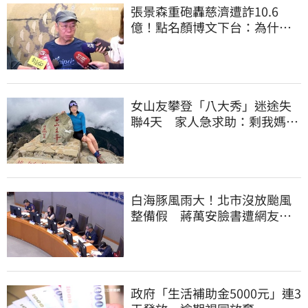
張景森重砲轟慈濟遭詐10.6
億！點名顏博文下台：為什麼
這麼好騙？
女山友攀登「八大秀」迷途失
聯4天 家人急求助：剩我媽還
沒找到
白海豚風雨大！北市沒放颱風
整備假 蔣萬安臉書遭網友灌
爆：標準在哪？
政府「生活補助金5000元」連3