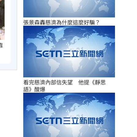
張景森轟慈濟為什麼這麼好騙？
靠
看完慈濟內部信失望　他提《靜思
語》酸爆