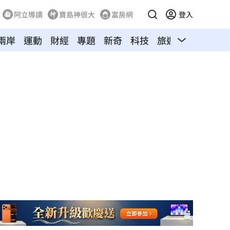
阿立導讀
寶島神很大
富房網
登入
兩岸
運動
財經
專題
新奇
科技
旅遊
汽車
寵物