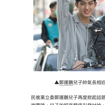
首次影像被打臉 伊朗新最高領袖傳病
SBS歌謠大戰驚見放送事故！3主持人齊
清大校長續任秒出國選校長！高為元道
台灣彩券開獎直播中
20:31
LIVE三立+24小時直播
15:27
三立iNEWS新聞台線上直播
18:00
台彩父親節推新刮刮樂千萬頭獎超「爸
▲
鄭運鵬
兒子帥氣長相
商場戰國來臨 台中「頂奢大道」逐漸
「拍片人的多重宇宙」職涯論壇9/12登
民進黨立委鄭運鵬兒子再度掀起話題