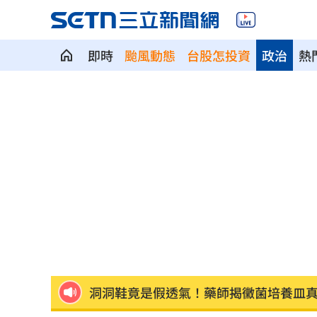
即時
颱風動態
台股怎投資
政治
熱
NCT WISH空降舞台帥翻！獻唱新歌韓
兒下體雄偉老爸基因強？ 泌尿科醫曝關
長崎原爆典禮台灣待遇惹議 遭疑顧忌
6旬嬤省吃儉用擁千萬養老金 因1事後
RIIZE 3神曲連發！成燦一句話逼哭粉絲
洞洞鞋竟是假透氣！藥師揭黴菌培養皿
遭蔡阿嘎開撕消失！蘿拉轉行161字首發