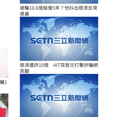
被騙10.6億裝傻5年？他抖出慈濟反常
黑幕
慈濟遭詐10億　AIT突發文打擊詐騙網
笑翻
曬1