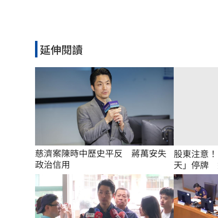
延伸閱讀
慈濟案陳時中歷史平反　蔣萬安失
股東注意！
政治信用
天」停牌 還