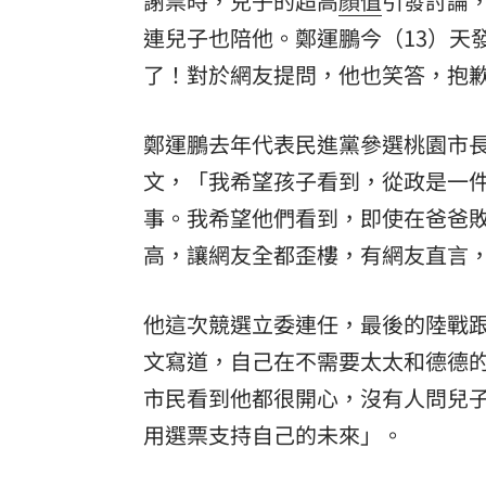
謝票時，兒子的超高
顏值
引發討論
8國球員齊聚高雄 Formosa 7s掀足球
連兒子也陪他。鄭運鵬今（13）天
理想混蛋號召粉絲跨海追星吃美食！
18:
了！對於網友提問，他也笑答，抱
鄭運鵬去年代表民進黨參選桃園市
文，「我希望孩子看到，從政是一
事。我希望他們看到，即使在爸爸
高，讓網友全都歪樓，有網友直言
他這次競選立委連任，最後的陸戰
文寫道，自己在不需要太太和德德
市民看到他都很開心，沒有人問兒
用選票支持自己的未來」。