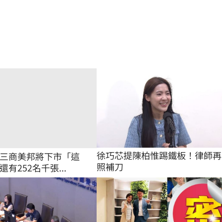
徐巧芯提陳柏惟踢鐵板！律師再
三商美邦將下市「這
照補刀
有252名千張...