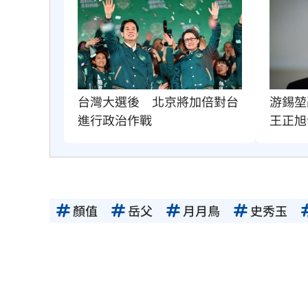
游錫堃
台灣大選後　北京將加倍對台
王正旭
進行政治作戰
顏值
岳父
月月鳥
史秀玉