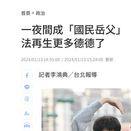
狂飆後考驗來了！下週1指標恐掀美股暴
首頁
政治
蔣萬安再提疫苗封存30年！周軒引判決
一夜間成「國民岳父」
2026全球移居排名 台灣「第5」贏日韓
法再生更多德德了
革命衛隊要美滿足條件 否則不開放荷
2024/01/13 14:55:00
2024/01/13 15:24:08
更新
ALLDAY PROJECT太狂！LIVE實力震
記者李鴻典／台北報導
顧立雄視導第三作戰區 慰勉參演官兵
放雙手騎車喊手麻！騎士遭打臉仍判罰
夢幻跨團合體！SUMMER ANJELS重現
新／女大生伴兒屍6日聲押...法官裁定請
我駐日內瓦處長遭爆惡行 外交部啟動