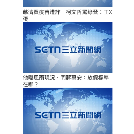
慈濟買疫苗遭詐　柯文哲罵綠營：王X
蛋
他曝風雨現況、問蔣萬安：放假標準
在哪？