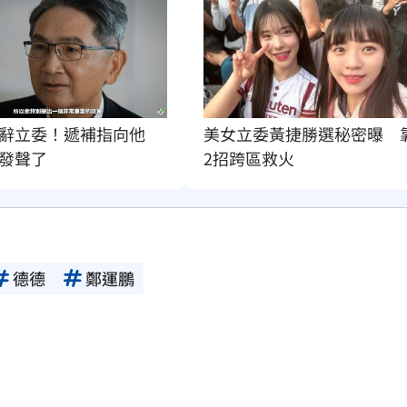
辭立委！遞補指向他　
美女立委黃捷勝選秘密曝　
發聲了
2招跨區救火
德德
鄭運鵬