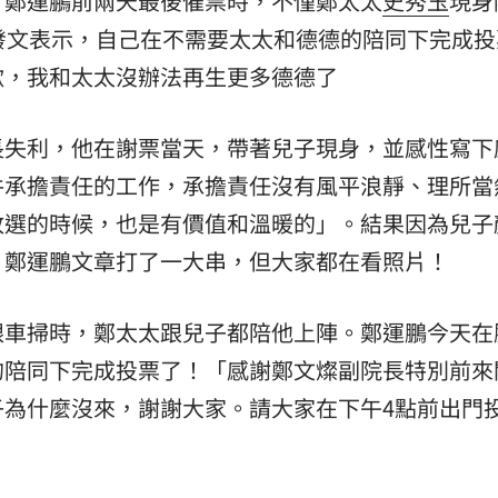
，鄭運鵬前兩天最後催票時，不僅鄭太太
史秀玉
現身
熱潮
10:00
發文表示，自己在不需要太太和德德的陪同下完成投
15
歉，我和太太沒辦法再生更多德德了
長失利，他在謝票當天，帶著兒子現身，並感性寫下
件承擔責任的工作，承擔責任沒有風平浪靜、理所當
敗選的時候，也是有價值和溫暖的」。結果因為兒子
，鄭運鵬文章打了一大串，但大家都在看照片！
跟車掃時，鄭太太跟兒子都陪他上陣。鄭運鵬今天在
的陪同下完成投票了！「感謝鄭文燦副院長特別前來
子為什麼沒來，謝謝大家。請大家在下午4點前出門