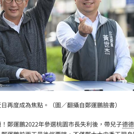
危
20:30
卡住
20:30
歉了
20:30
」氣
12:00
近日再度成為焦點。（圖／翻攝自鄭運鵬臉書）
成形
12:00
場！
！鄭運鵬2022年參選桃園市長失利後，帶兒子
德德
10:30