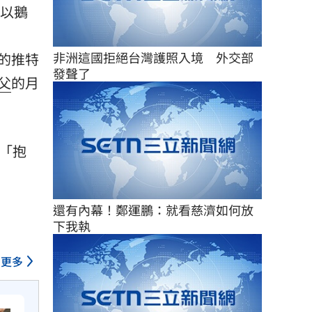
以鵝
非洲這國拒絕台灣護照入境　外交部
的推特
發聲了
父
的月
「抱
還有內幕！鄭運鵬：就看慈濟如何放
下我執
更多