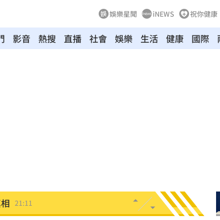
娛樂星聞
iNEWS
祝你健康
門
影音
熱搜
直播
社會
娛樂
生活
健康
國際
文版
21:32
鍵
21:28
中國
21:25
悔了
21:19
21:18
真相
21:11
文
21:01