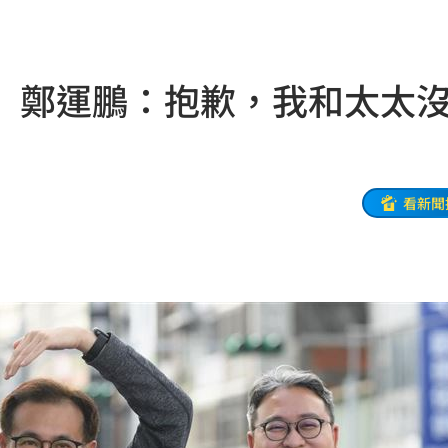
動
20:58
開酸
20:57
 鄭運鵬：抱歉，我和太太
20:57
莫茲
20:56
看新聞
撼全場
20:55
辛勞
20:54
20:48
BP神曲
20:42
回
20:39
調查
20:35