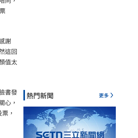
陪同，
票
感謝
然這回
顏值太
臉書發
熱門新聞
更多
關心，
投票，