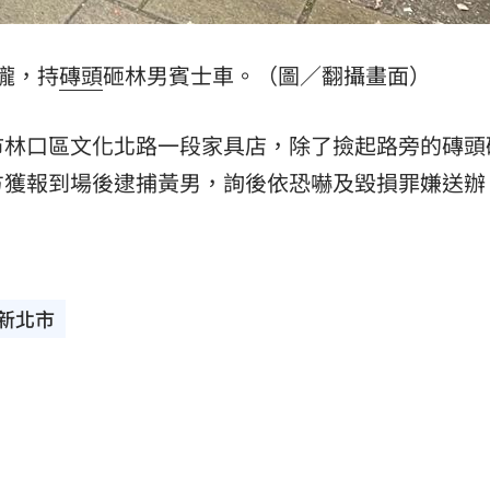
攏，持
磚頭
砸林男賓士車。（圖／翻攝畫面）
市林口區文化北路一段家具店，除了撿起路旁的磚頭
方獲報到場後逮捕黃男，詢後依恐嚇及毀損罪嫌送辦
新北市