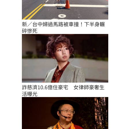
新／台中婦過馬路被車撞！下半身輾
碎慘死
詐慈濟10.6億住豪宅　女律師豪奢生
活曝光