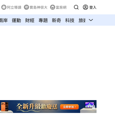
阿立導讀
寶島神很大
富房網
登入
兩岸
運動
財經
專題
新奇
科技
旅遊
汽車
寵物