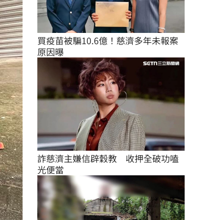
買疫苗被騙10.6億！慈濟多年未報案
原因曝
詐慈濟主嫌信辟穀教　收押全破功嗑
光便當