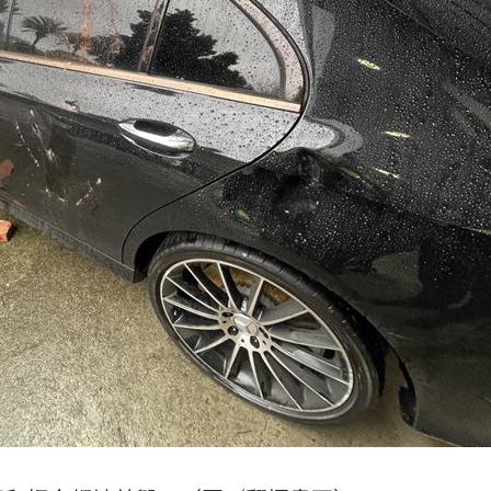
生產
06:52
炸
06:40
多人
06:37
成形
12:00
」氣
12:00
場！
10:30
熱潮
10:00