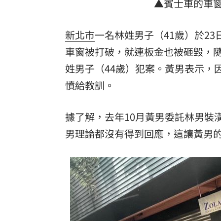
▲賓士車的車
理想混蛋號召粉絲跨海追星吃美食！
18:
新北市
一名林姓男子（41歲）於23
車窗被打破，就連板金也被砸毀，
姓男子（44歲）犯案。黃男表示，
憤給教訓。
據了解，去年10月黃男委託林男裝
男理論都沒有得到回應，這讓黃男的