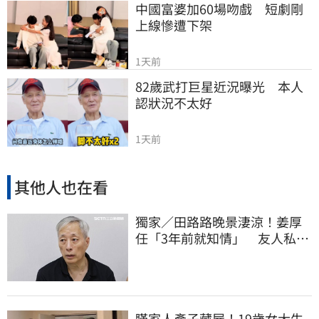
中國富婆加60場吻戲　短劇剛
上線慘遭下架
1天前
82歲武打巨星近況曝光　本人
認狀況不太好
1天前
其他人也在看
獨家／田路路晚景淒涼！姜厚
任「3年前就知情」 友人私下
援助內幕曝光
瞞家人產子藏屍！19歲女大生