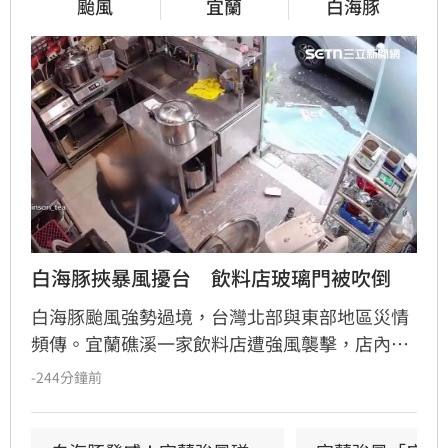
颱風
宜蘭
白海豚
白海豚挾暴風擾台　飲料店玻璃門被吹倒
白海豚颱風強勢過境，台灣北部與東部地區災情
頻傳。宜蘭礁溪一家飲料店遭強風襲擊，店內玻
璃門瞬間碎裂，店員飽受驚嚇，目前只能先以木
-244分鐘前
板充當臨時門扇避雨。此外，花蓮七星潭海邊在
颱風影響下湧現長浪，竟有男童在沙灘玩耍時遭