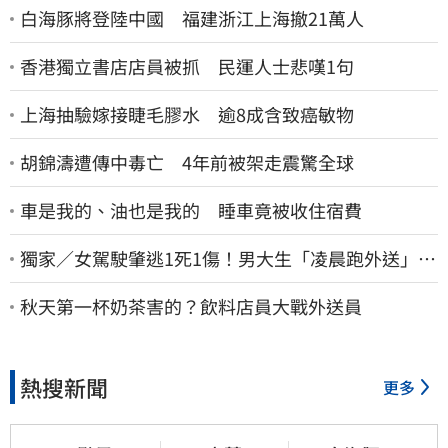
白海豚將登陸中國 福建浙江上海撤21萬人
香港獨立書店店員被抓 民運人士悲嘆1句
上海抽驗嫁接睫毛膠水 逾8成含致癌敏物
胡錦濤遭傳中毒亡 4年前被架走震驚全球
車是我的、油也是我的 睡車竟被收住宿費
獨家／女駕駛肇逃1死1傷！男大生「凌晨跑外送」挨
撞 媽淚：家快瓦解
秋天第一杯奶茶害的？飲料店員大戰外送員
熱搜新聞
更多