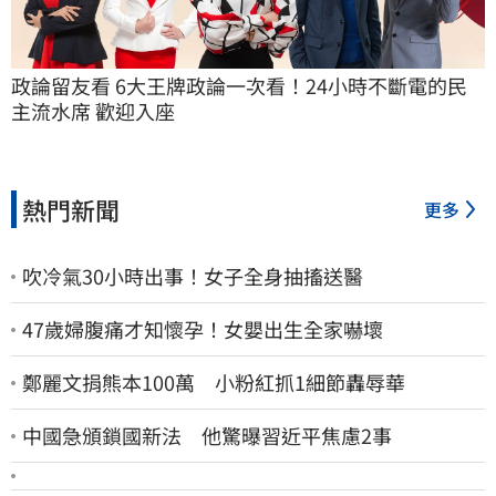
政論留友看 6大王牌政論一次看！24小時不斷電的民
主流水席 歡迎入座
熱門新聞
更多
吹冷氣30小時出事！女子全身抽搐送醫
47歲婦腹痛才知懷孕！女嬰出生全家嚇壞
鄭麗文捐熊本100萬 小粉紅抓1細節轟辱華
中國急頒鎖國新法 他驚曝習近平焦慮2事