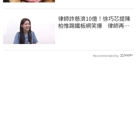
律師詐慈濟10億！徐巧芯提陳
柏惟踢鐵板網笑爆 律師再曬1
照補刀
Recommended by