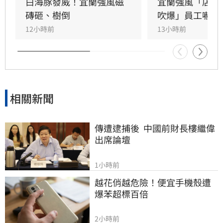
浪花吞沒跌倒，驚險畫面曝光引發網友撻伐。海
白海豚發威！宜蘭強風磁
宜蘭強風「店家
巡署對此嚴正呼籲，颱風期間切勿闖入警戒區，
磚砸、樹倒
吹爆」員工嚇抱
違者最高可處25萬元罰鍰。
12小時前
13小時前
相關新聞
傳遭逮捕後  中國前財長樓繼偉
出席論壇
1小時前
越花俏越危險！便宜手機殼遭
爆苯超標百倍
2小時前