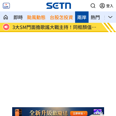
登入
即時
颱風動態
台股怎投資
兩岸
熱門
影音
接合照
3大SM門面擔歌謠大戰主持！同框顏值炸
繞違停
裂