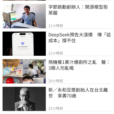
字節跳動創辦人：開源模型拒
蒸餾
11小時前
DeepSeek預告大漲價　傳「這
成本」撐不住
12小時前
飛機餐1果汁爆廁所之亂　醫：
3類人勿亂喝
20小時前
新／永和豆漿創始人在台北離
世　享壽70歲
22小時前