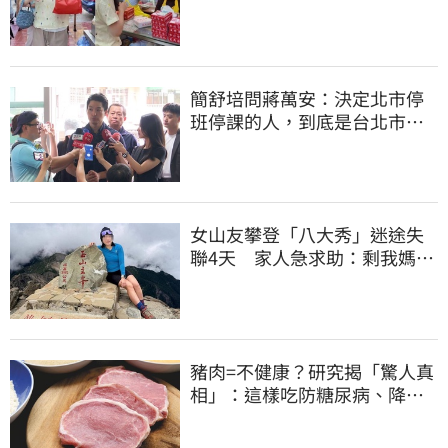
回：我自己做的
簡舒培問蔣萬安：決定北市停
班停課的人，到底是台北市
長，還是氣象署？
女山友攀登「八大秀」迷途失
聯4天 家人急求助：剩我媽還
沒找到
豬肉=不健康？研究揭「驚人真
相」：這樣吃防糖尿病、降膽
固醇