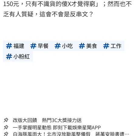
150元，只有不識貨的傻X才覺得窮」；然而也不
乏有人質疑，這會不會是反串文？
福建
早餐
小吃
美食
工作
小粉紅
改版大回饋 熱門3C大獎接力送
一手掌握明星動態 即刻下載娛樂星聞APP
白海豚風雨大！北市沒放颱風整備假 蔣萬安臉書遭網