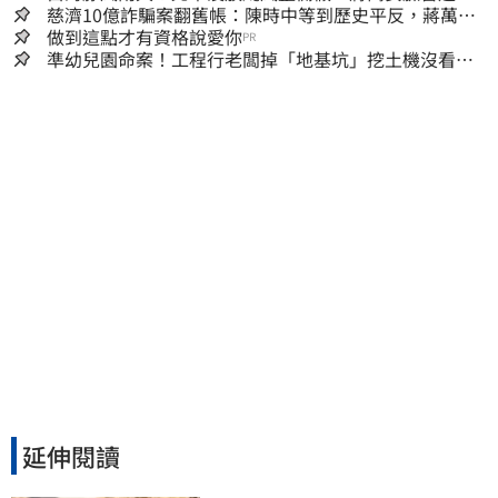
友灌爆：標準在哪？
慈濟10億詐騙案翻舊帳：陳時中等到歷史平反，蔣萬安
償還2022政治利息
做到這點才有資格說愛你
PR
準幼兒園命案！工程行老闆掉「地基坑」挖土機沒看
到…下土石活埋他
延伸閱讀