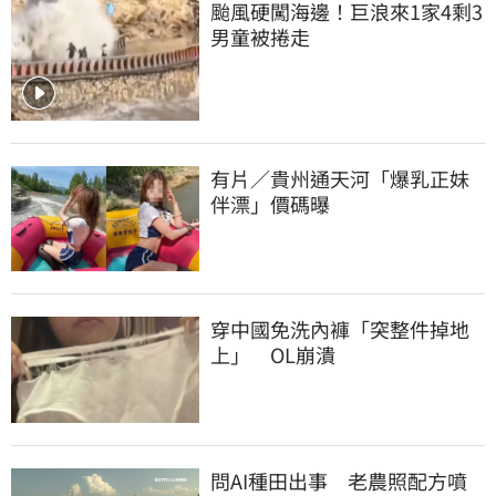
颱風硬闖海邊！巨浪來1家4剩3 
男童被捲走
有片／貴州通天河「爆乳正妹
伴漂」價碼曝
穿中國免洗內褲「突整件掉地
上」　OL崩潰
問AI種田出事　老農照配方噴