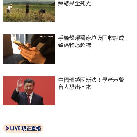
藥結果全死光
手機殼爆醫療垃圾回收製成！
致癌物恐超標
中國頒鎖國新法！學者示警　
台人恐出不來
現正直播