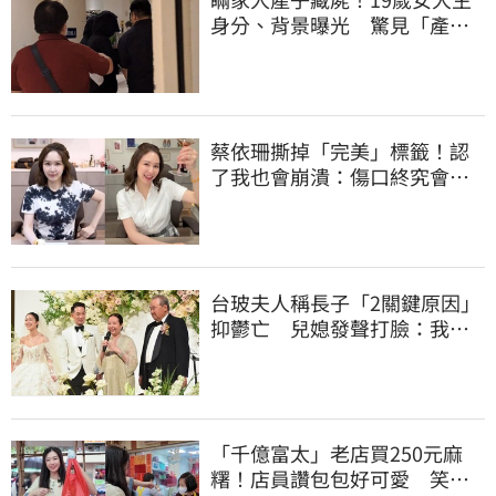
身分、背景曝光 驚見「產檢
紀錄全空白」
蔡依珊撕掉「完美」標籤！認
了我也會崩潰：傷口終究會癒
合
台玻夫人稱長子「2關鍵原因」
抑鬱亡 兒媳發聲打臉：我從
來不信⋯
「千億富太」老店買250元麻
糬！店員讚包包好可愛 笑