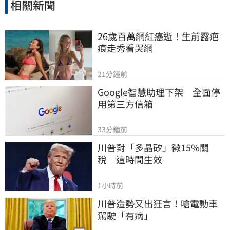
相關新聞
26歲百萬網紅癌逝！生前露疤
痕走秀看哭網
21分鐘前
Google智慧助理下架　全面停
用第三方信箱
33分鐘前
川普對「多晶矽」徵15%關
稅　這時間生效
1小時前
川普造勢又出狂言！嗆電動車
駕駛「有病」