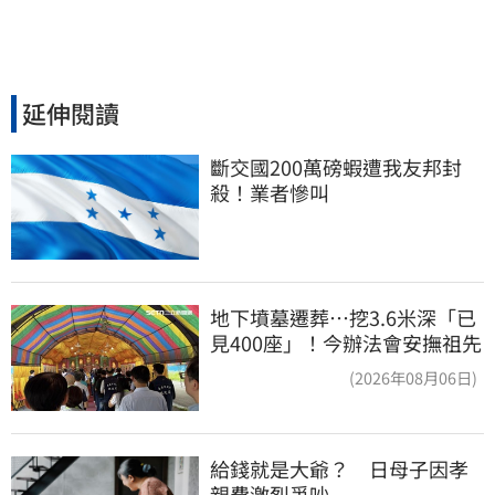
延伸閱讀
斷交國200萬磅蝦遭我友邦封
殺！業者慘叫
地下墳墓遷葬…挖3.6米深「已
見400座」！今辦法會安撫祖先
(2026年08月06日)
給錢就是大爺？　日母子因孝
親費激烈爭吵