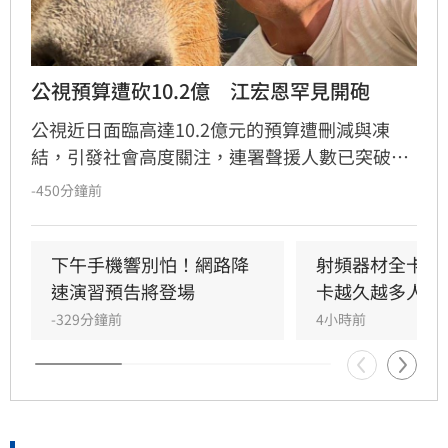
公視預算遭砍10.2億　江宏恩罕見開砲
公視近日面臨高達10.2億元的預算遭刪減與凍
結，引發社會高度關注，連署聲援人數已突破15
萬人。藝人江宏恩日前針對「董事長樂團」林大
-450分鐘前
鈞質疑藍白立委問政表現的貼文，在留言區以
「有！砍國防和公視預算」六字反諷回應，犀利
言論迅速掀起網友熱議。江宏恩過去憑藉經典八
下午手機響別怕！網路降
射頻器材全卡關 
點檔《飛龍在天》走紅，此次對於公共議題的直
速演習預告將登場
卡越久越多人受
率表態，不僅吸引大批粉絲按讚支持，也讓外界
-329分鐘前
4小時前
關注到他平時在社群平台對時事議題的鮮明立
場。此事件反映出公視預算爭議已從立法院延燒
至演藝圈，持續引發大眾對於媒體自主與公共資
源運用的廣泛討論。