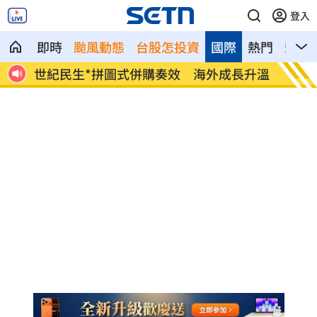
登入
即時
颱風動態
台股怎投資
國際
熱門
影音
給中
世紀民生*拼圖式併購奏效 海外成長升溫
白海豚