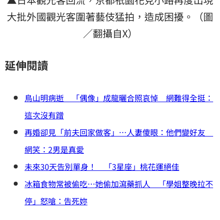
大批外國觀光客圍著藝伎猛拍，造成困擾。（圖
／翻攝自X）
延伸閱讀
鳥山明病逝 「偶像」成龍曬合照哀悼 網難得全挺：
這次沒有蹭
再婚卻見「前夫回家做客」…人妻傻眼：他們變好友
網笑：2男是真愛
未來30天告別單身！ 「3星座」桃花運絕佳
冰箱食物常被偷吃…她偷加瀉藥抓人 「學姐整晚拉不
停」怒嗆：告死妳