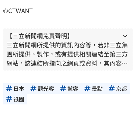
©CTWANT
【三立新聞網免責聲明】
三立新聞網所提供的資訊內容等，若非三立集
團所提供、製作，或有提供相關連結至第三方
網站，該連結所指向之網頁或資料，其內容均
為所連結網站提供，相關權利均為該網站、內
容提供者或合法權利人所有，三立集團不擔保
日本
觀光客
遊客
景點
京都
其真實性、正確性、即時性、完整性或合法
性。三立新聞網所提供的資訊內容，若其著作
祇園
權不屬於三立集團所有，使用者未取得內容提
供者（著作權人）許可之前，亦不得擅自轉
貼、重製、變更、散布，否則概由使用者自負
全責。