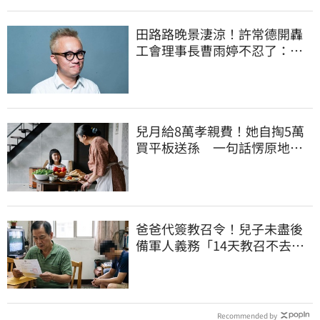
田路路晚景淒涼！許常德開轟
工會理事長曹雨婷不忍了：別
只包紅包慰問
兒月給8萬孝親費！她自掏5萬
買平板送孫 一句話愣原地
「傷心不已」
爸爸代簽教召令！兒子未盡後
備軍人義務「14天教召不去」
換3個月刑期
Recommended by