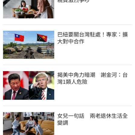
巴紐要關台灣駐處！專家：擴
大對中合作
揭美中角力暗潮　謝金河：台
灣1類人危險
女兒一句話　兩老退休生活全
變調