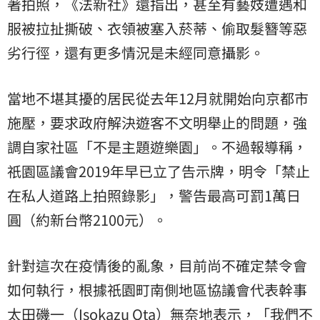
著拍照，《法新社》還指出，甚至有藝妓遭遇和
服被拉扯撕破、衣領被塞入菸蒂、偷取髮簪等惡
劣行徑，還有更多情況是未經同意攝影。
當地不堪其擾的居民從去年12月就開始向京都市
施壓，要求政府解決遊客不文明舉止的問題，強
調自家社區「不是主題遊樂園」。不過報導稱，
祇園區議會2019年早已立了告示牌，明令「禁止
在私人道路上拍照錄影」，警告最高可罰1萬日
圓（約新台幣2100元）。
針對這次在疫情後的亂象，目前尚不確定禁令會
如何執行，根據祇園町南側地區協議會代表幹事
太田磯一（Isokazu Ota）無奈地表示，「我們不