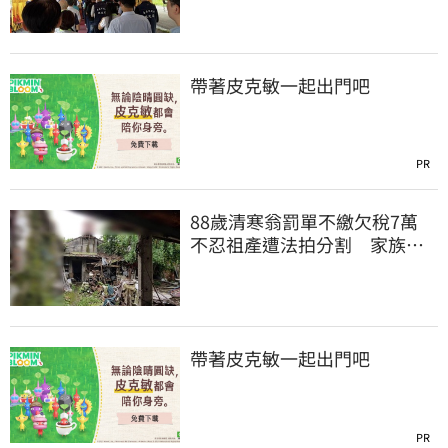
帶著皮克敏一起出門吧
PR
88歲清寒翁罰單不繳欠稅7萬
不忍祖產遭法拍分割 家族按
月代繳償債
帶著皮克敏一起出門吧
PR