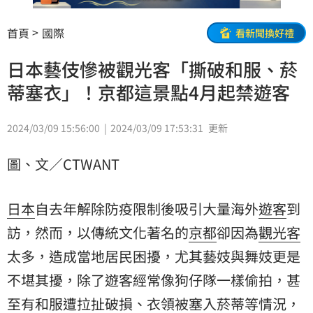
首頁
國際
看新聞換好禮
日本藝伎慘被觀光客「撕破和服、菸
蒂塞衣」！京都這景點4月起禁遊客
2024/03/09 15:56:00
2024/03/09 17:53:31
更新
圖、文／CTWANT
日本
自去年解除防疫限制後吸引大量海外
遊客
到
訪，然而，以傳統文化著名的
京都
卻因為
觀光客
太多，造成當地居民困擾，尤其藝妓與舞妓更是
不堪其擾，除了遊客經常像狗仔隊一樣偷拍，甚
至有和服遭拉扯破損、衣領被塞入菸蒂等情況，