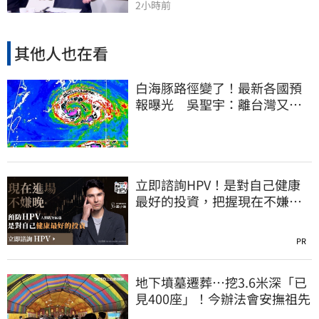
2小時前
其他人也在看
白海豚路徑變了！最新各國預
報曝光 吳聖宇：離台灣又更
近一點
立即諮詢HPV！是對自己健康
最好的投資，把握現在不嫌
晚！
PR
地下墳墓遷葬…挖3.6米深「已
見400座」！今辦法會安撫祖先