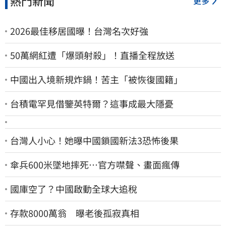
熱門新聞
更多
2026最佳移居國曝！台灣名次好強
50萬網紅遭「爆頭射殺」！直播全程放送
中國出入境新規炸鍋！苦主「被恢復國籍」
台積電罕見借鑒英特爾？這事成最大隱憂
台灣人小心！她曝中國鎖國新法3恐怖後果
傘兵600米墜地摔死…官方噤聲、畫面瘋傳
國庫空了？中國啟動全球大追稅
存款8000萬翁 曝老後孤寂真相