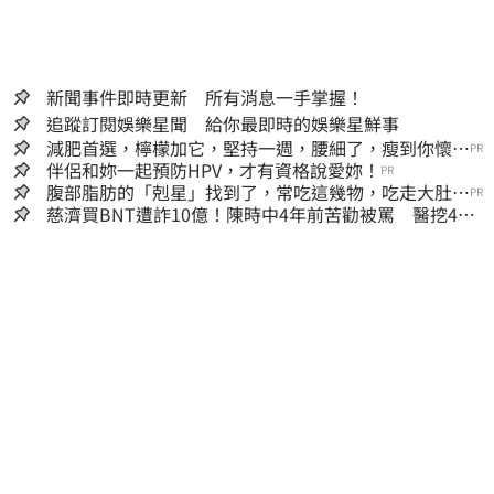
新聞事件即時更新 所有消息一手掌握！
追蹤訂閱娛樂星聞 給你最即時的娛樂星鮮事
減肥首選，檸檬加它，堅持一週，腰細了，瘦到你懷疑
PR
人生
伴侶和妳一起預防HPV，才有資格說愛妳！
PR
腹部脂肪的「剋星」找到了，常吃這幾物，吃走大肚
PR
囊，瘦出小蠻腰
慈濟買BNT遭詐10億！陳時中4年前苦勸被罵 醫挖4年
前貼文：藍白全翻車