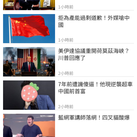
1小時前
拒為產能過剩道歉！外媒嗆中
國
1小時前
美伊達協議重開荷莫茲海峽？ 
川普回應了
2小時前
7年前遭譏傻逼！他現逆襲超車
中國前首富
2小時前
藍網軍講師落網！四叉貓酸爆