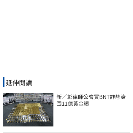
延伸閱讀
新／彰律師公會買BNT詐慈濟 
囤11億黃金曝