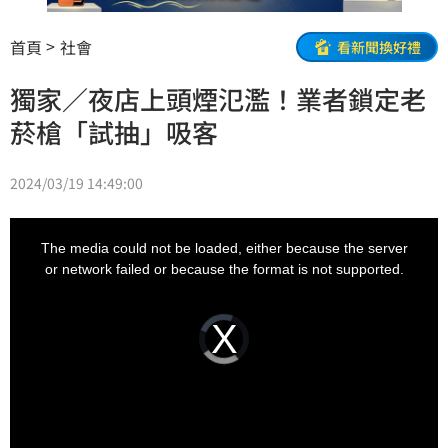
首頁
社會
看新聞換好禮
獨家／夜店上頭煙氾濫！業者鎖定老
菸槍「試抽」吸客
2024/03/19 14:49:00
This
is
a
The media could not be loaded, either because the server
modal
window.
or network failed or because the format is not supported.
Video
Player
is
loading.