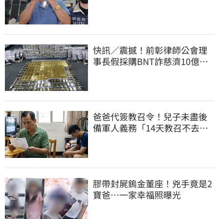
人收押禁見
快訊／震撼！前彰律師公會理
事長假採購BNT詐慈濟10億、
洗錢囤232kg黃金
爸爸代簽教召令！兒子未盡後
備軍人義務「14天教召不去」
換3個月刑期
膠帶封屍鎢金董座！兇手竟是2
寶爸…一家幸福照曝光