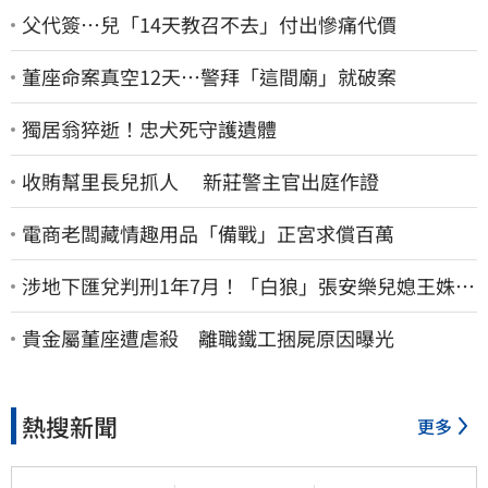
父代簽…兒「14天教召不去」付出慘痛代價
董座命案真空12天…警拜「這間廟」就破案
獨居翁猝逝！忠犬死守護遺體
收賄幫里長兒抓人 新莊警主官出庭作證
電商老闆藏情趣用品「備戰」正宮求償百萬
涉地下匯兌判刑1年7月！「白狼」張安樂兒媳王姝茵
北檢報到、今發監執行
貴金屬董座遭虐殺 離職鐵工捆屍原因曝光
熱搜新聞
更多