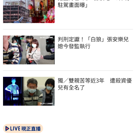
駐駕畫面曝」
判刑定讞！「白狼」張安樂兒
媳今發監執行
獨／雙親苦等近3年　遭殺資優
兒有全名了
現正直播