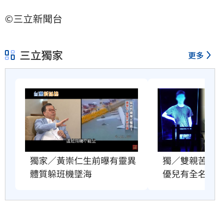
©三立新聞台
三立獨家
更多
獨家／黃崇仁生前曝有靈異
獨／雙親苦等
體質躲班機墜海
優兒有全名了