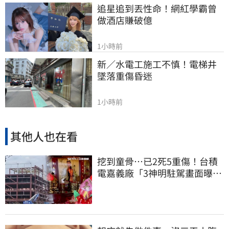
追星追到丟性命！網紅學霸曾
做酒店賺破億
1小時前
新／水電工施工不慎！電梯井
墜落重傷昏迷
1小時前
其他人也在看
挖到童骨…已2死5重傷！台積
電嘉義廠「3神明駐駕畫面曝
光」