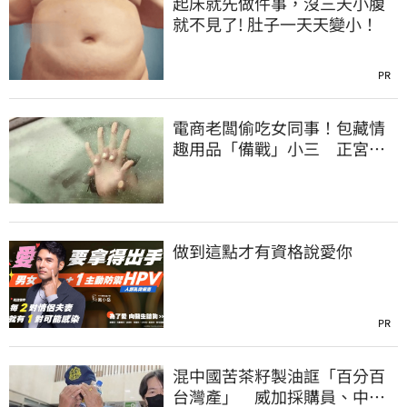
起床就先做件事，沒三天小腹
就不見了! 肚子一天天變小！
PR
電商老闆偷吃女同事！包藏情
趣用品「備戰」小三 正宮求
償百萬心碎了
做到這點才有資格說愛你
PR
混中國苦茶籽製油誆「百分百
台灣產」 威加採購員、中間