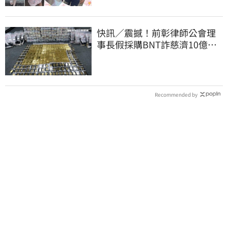
快訊／震撼！前彰律師公會理
事長假採購BNT詐慈濟10億、
洗錢囤232kg黃金
Recommended by