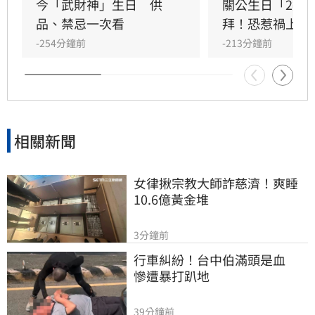
產；生肖狗偏財運強，有望獲意外之財。專家強
今「武財神」生日　供
關公生日「2類
調，無論生肖為何，只要虔誠備妥供品祭祀，皆
品、禁忌一次看
拜！恐惹禍上身
能祈求聖帝祖庇佑，迎來事業順遂與財源廣進的
-254分鐘前
-213分鐘前
好運勢，建議民眾把握良機，為下半年佈局求
財。
相關新聞
女律揪宗教大師詐慈濟！爽睡
10.6億黃金堆
3分鐘前
行車糾紛！台中伯滿頭是血　
慘遭暴打趴地
39分鐘前