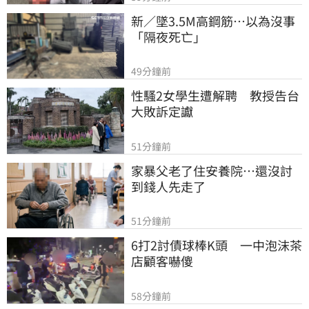
新／墜3.5M高鋼筋…以為沒事
「隔夜死亡」
49分鐘前
性騷2女學生遭解聘　教授告台
大敗訴定讞
51分鐘前
家暴父老了住安養院…還沒討
到錢人先走了
51分鐘前
6打2討債球棒K頭　一中泡沫茶
店顧客嚇傻
58分鐘前