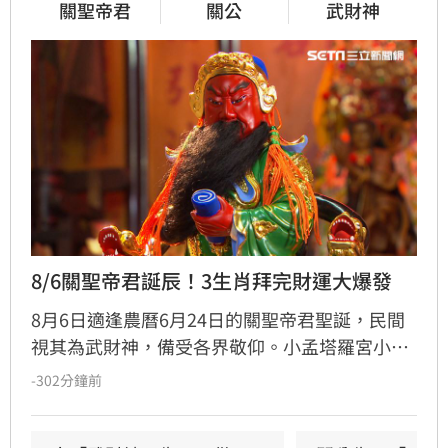
關聖帝君
關公
武財神
8/6關聖帝君誕辰！3生肖拜完財運大爆發
8月6日適逢農曆6月24日的關聖帝君聖誕，民間
視其為武財神，備受各界敬仰。小孟塔羅宮小立
指出，關聖帝君誕辰當日誠心祭拜，有望獲得神
-302分鐘前
明加持。其中屬馬、虎、狗的民眾財運最旺，生
肖馬事業順遂帶動正財；生肖虎投資精準累積資