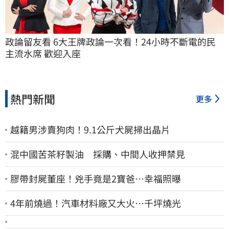
政論留友看 6大王牌政論一次看！24小時不斷電的民
主流水席 歡迎入座
熱門新聞
更多
越籍男涉賣狗肉！9.1公斤犬屍掃出晶片
混中國苦茶籽製油 採購、中間人收押禁見
膠帶封屍董座！兇手竟是2寶爸…幸福照曝
4年前燒過！汽車材料廠又大火…千坪燒光