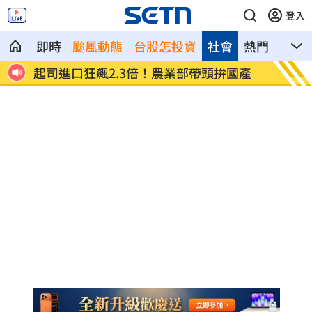
登入
即時
颱風動態
台股怎投資
社會
熱門
影音
起司進口狂飆2.3倍！農業部帶頭拚國產
小說家38
金