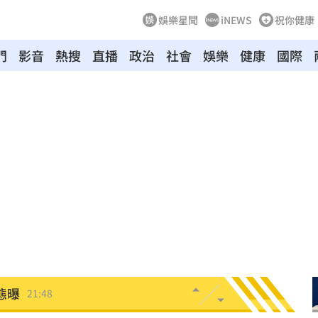
娛樂星聞
iNEWS
祝你健康
門
影音
熱搜
直播
政治
社會
娛樂
健康
國際
裸照
21:57
物
21:52
竊
21:51
壓
21:49
好
21:49
態曝
21:48