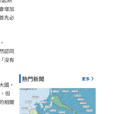
引起熱
會增加
首先必
，
然認同
「沒有
熱門新聞
更多
大國，
況，但
的相關