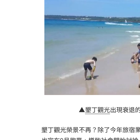
IU社群發前男友 韓網替她抱不平：該
二手菸超毒！她陪夫看病 意外查出肺
NCC無委員唱獨立空城計 iPhone 18
詐慈濟10億！律師驚揭陳時中『根本先
台灣彩券開獎直播中
20:31
LIVE三立+24小時直播
15:27
三立iNEWS新聞台線上直播
18:00
理想混蛋號召粉絲跨海追星吃美食！
18:
▲
墾丁觀光
出現衰退
墾丁觀光榮景不再？除了今年旅宿業