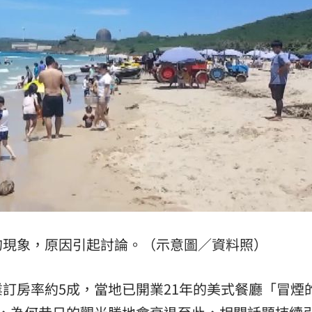
避嫌
21:17
腺癌
21:13
照登台
21:10
知』
21:10
15
的現象，原因引起討論。（示意圖／資料照）
訂房率約5成，當地已開業21年的美式餐廳「冒煙