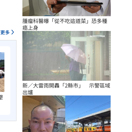
腫瘤科醫曝「從不吃這道菜」恐多種
癌上身
更多
新／大雷雨開轟「2縣市」　示警區域
出爐
墾