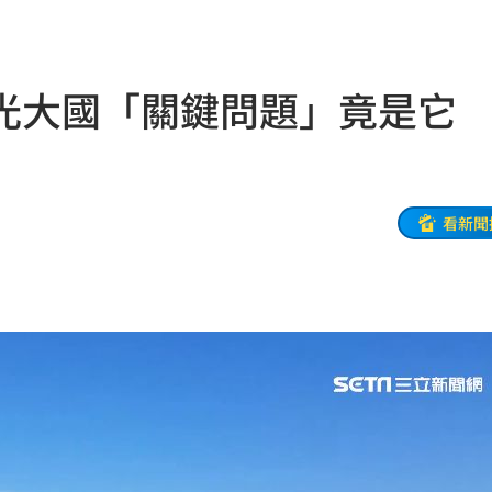
21:44
受害
21:43
光大國「關鍵問題」竟是它
0點
21:42
忍了
21:41
全
21:41
看新聞
大師
21:32
爐！
21:26
:26
了
21:21
門
21:18