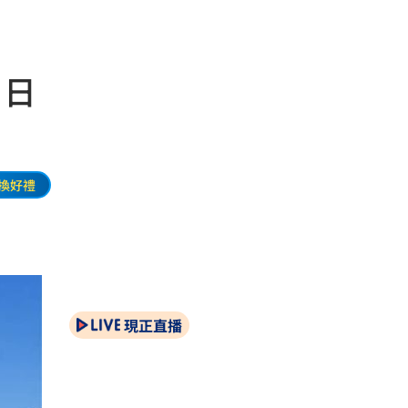
 日
換好禮
現正直播