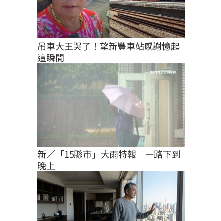
吊車大王哭了！望新豐車站感謝憶起
這瞬間
新／「15縣市」大雨特報　一路下到
晚上