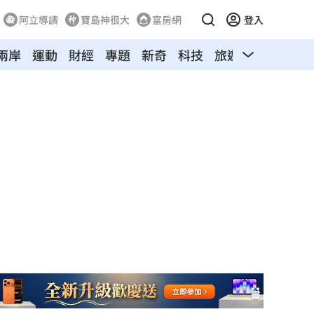
阿立導讀
寶島神很大
富房網
登入
兩岸
運動
財經
專題
新奇
科技
旅遊
汽車
寵物