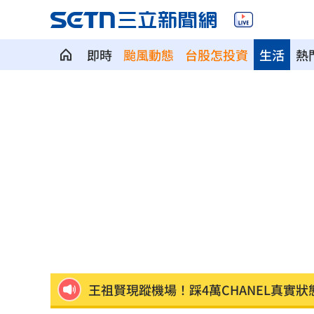
即時
颱風動態
台股怎投資
生活
熱
地方高官16歲女偷約男網友 遭性虐拍
台人成田機場聽中文5字秒回頭 狂推這
媽媽帶孩童偷辣椒罐 業者：一看是慣
SpaceX9億股解禁潮來襲 估恐引爆賣
羅志祥戲份遭重砍 回應：有存在感就
王祖賢現蹤機場！踩4萬CHANEL真實狀