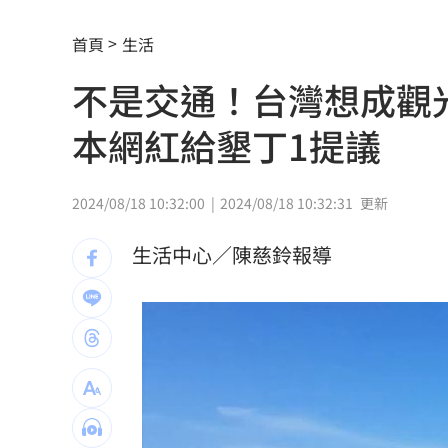
竹縣黑馬！鄭朝方「技能包」驚豔全網
首頁
生活
射頻器材全卡關 他：NCC卡越久越多人
不是交通！台灣想成觀
新／美股開盤費半下挫 台指期失守4400
本網紅給墾丁1提議
黃禎憲診所挺蔣舊照遭出征！老病患不
陳傑憲炸裂2分砲 統一狂掃13安痛宰味
2024/08/18 10:32:00
2024/08/18 10:32:31
更新
偷吃人妻挨告 小王反控她是時間管理
生活中心／陳慈鈴報導
公車毒駕出事故？欣欣客運全員尿檢出
知名YouTuber命喪喬治亞 死因曝光
21
臉還要再動刀？王彩樺突爆：最後一次
中國製路由器資安漏洞！逾20設備藏後