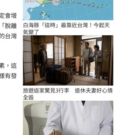
定會增
白海豚「這時」最靠近台灣！今起天
「脫離
氣變了
的台灣
素，這
樣有發
旅遊返家驚見3行李　退休夫妻好心情
全毀