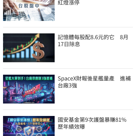
紅燈漲停
記憶體每股配8.6元的它　8月
17日除息
SpaceX財報後星艦量產　進補
台廠3強
國安基金第9次護盤暴賺81%　
歷年績效曝