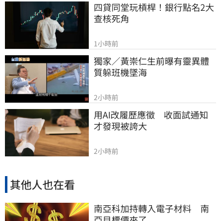
四貸同堂玩槓桿！銀行點名2大
查核死角
1小時前
獨家／黃崇仁生前曝有靈異體
質躲班機墜海
2小時前
用AI改履歷應徵　收面試通知
才發現被誇大
2小時前
其他人也在看
南亞科加持轉入電子材料 南
亞目標價來了