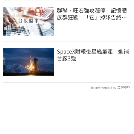
群聯、旺宏強攻漲停 記憶體
族群狂歡！「它」掉隊告終連4
亮紅燈
SpaceX財報後星艦量產 進補
台廠3強
Recommended by