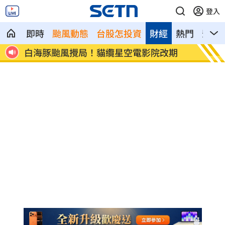
登入
即時
颱風動態
台股怎投資
財經
熱門
影音
內幕
白海豚颱風攪局！貓纜星空電影院改期
女偶像
觀