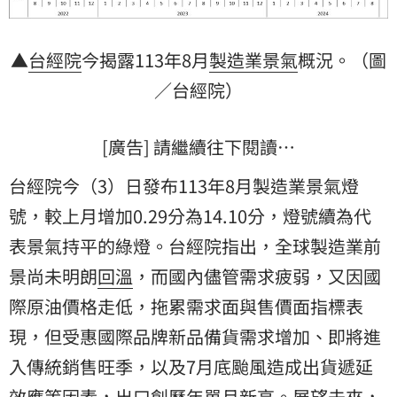
▲
台經院
今揭露113年8月
製造業
景氣
概況。（圖
／台經院）
[廣告] 請繼續往下閱讀…
台經院今（3）日發布113年8月製造業景氣燈
號，較上月增加0.29分為14.10分，燈號續為代
表景氣持平的綠燈。台經院指出，全球製造業前
景尚未明朗
回溫
，而國內儘管需求疲弱，又因國
際原油價格走低，拖累需求面與售價面指標表
現，但受惠國際品牌新品備貨需求增加、即將進
入傳統銷售旺季，以及7月底颱風造成出貨遞延
效應等因素，
出口
創歷年單月新高。展望未來，