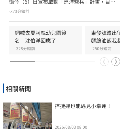
憶今（6）日宣布啟動「巡洋監兵」計畫，目標
號召千名公民擔任監票員，確保今年11月28日台
-373分鐘前
北市長及議員選舉過程公開透明，凡年滿18歲至
72歲民眾皆可透過沈伯洋官方LINE報名。沈伯洋
說，許多人參與政治的起點正是從監票員做起，
網喊去夏莉絲幼兒園簽
東發號遭出征！
如果大家覺得台灣的民主值得守護，也想要參與
名　沈伯洋回應了
麵線油飯我都喜
這樣的行動，歡迎加入「巡洋監兵」行列，共同
-328分鐘前
-250分鐘前
成為「台北的眼睛」。
相關新聞
搭捷運也能遇見小幸運！
2026/08/03 08:00