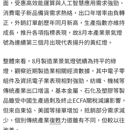
面，受惠高效能運算與人工智慧應用需求強勁、
消費電子新品備貨需求熱絡，出口年增率由負轉
正，外銷訂單創歷年同月新高，生產指數亦維持
成長，推升各項指標表現，故8月本產業景氣燈
號為連續第三個月出現代表揚升的黃紅燈。
整體來看，8月製造業景氣燈號續為持平的綠
燈，觀察近期製造業相關經濟數據，其中電子零
組件及資訊電子業表現相對強勁，紡織、機械等
傳統產業出口增溫，基本金屬、石化及塑膠等製
品雖受中國生產過剩及終止ECFA關稅減讓影響，
但來自東協、美國等接單增加，抵銷部分需求減
少，個別傳統產業
復甦
力道雖有不同，但較以往
改善。