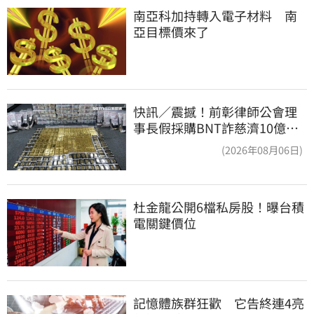
南亞科加持轉入電子材料　南
亞目標價來了
快訊／震撼！前彰律師公會理
事長假採購BNT詐慈濟10億、
洗錢囤232kg黃金
(2026年08月06日)
杜金龍公開6檔私房股！曝台積
電關鍵價位
記憶體族群狂歡　它告終連4亮