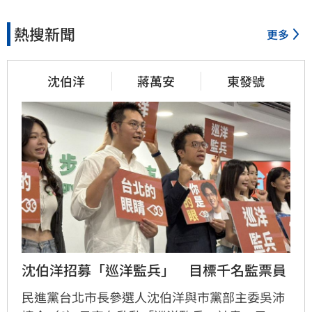
熱搜新聞
更多
沈伯洋
蔣萬安
東發號
沈伯洋招募「巡洋監兵」　目標千名監票員
民進黨台北市長參選人沈伯洋與市黨部主委吳沛