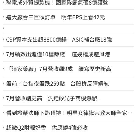
聯電成外資提款機！國家隊霸氣砸8億護盤
這大廠吞三巨頭訂單 明年EPS上看42元
CSP資本支出超8800億鎂 ASIC補台廠18強
7月績效出爐僅10檔賺錢 這幾檔成避風港
「這家藥廠」7月營收飆9成 續寫歷史新高
盤前／台指夜盤跌259點 台股拚反彈續航
7月營收創史高 汎銓矽光子商機爆發！
看到證嚴法師下跪頂禮！明星女律揪宗教大師全家詐
慈濟…全家爽睡黃金堆
超微Q2財報好香 供應鏈4強必收