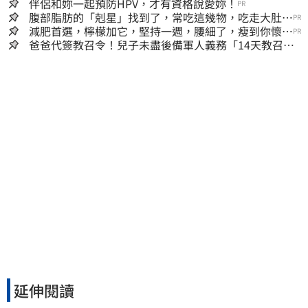
伴侶和妳一起預防HPV，才有資格說愛妳！
PR
腹部脂肪的「剋星」找到了，常吃這幾物，吃走大肚
PR
囊，瘦出小蠻腰
減肥首選，檸檬加它，堅持一週，腰細了，瘦到你懷疑
PR
人生
爸爸代簽教召令！兒子未盡後備軍人義務「14天教召不
去」換3個月刑期
延伸閱讀