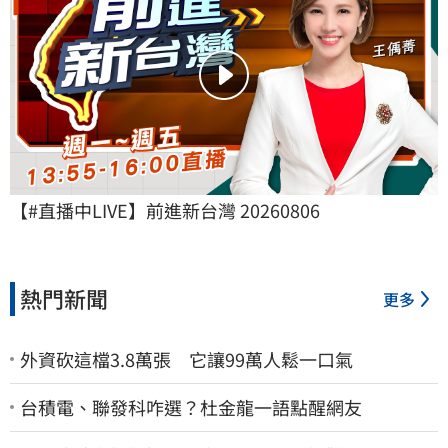
【#直播中LIVE】前進新台灣 20260806
熱門新聞
更多
外資砍這檔3.8萬張 它讓99萬人鬆一口氣
台積電、聯發科咋選？杜金龍一語點醒網友