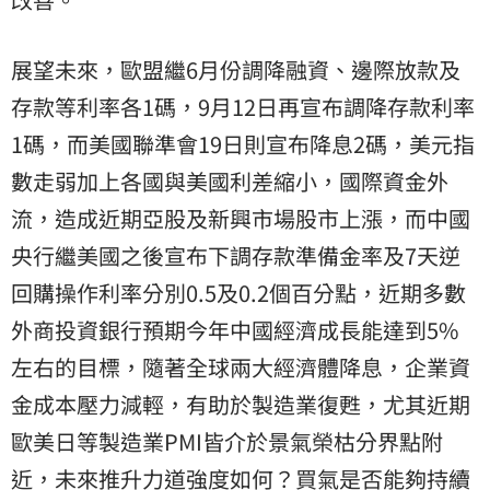
展望未來，歐盟繼6月份調降融資、邊際放款及
存款等利率各1碼，9月12日再宣布調降存款利率
1碼，而美國聯準會19日則宣布降息2碼，美元指
數走弱加上各國與美國利差縮小，國際資金外
流，造成近期亞股及新興市場股市上漲，而中國
央行繼美國之後宣布下調存款準備金率及7天逆
回購操作利率分別0.5及0.2個百分點，近期多數
外商投資銀行預期今年中國經濟成長能達到5%
左右的目標，隨著全球兩大經濟體降息，企業資
金成本壓力減輕，有助於製造業復甦，尤其近期
歐美日等製造業PMI皆介於景氣榮枯分界點附
近，未來推升力道強度如何？買氣是否能夠持續