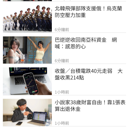
北韓飛彈部隊支援俄！烏克蘭
防空壓力加重
6分鐘前
巴逆逆收回南亞科資金　網
喊：感恩的心
6分鐘前
收盤／台積電跌40元走弱　大
盤收黑214點
1小時前
小說家38歲財富自由！靠1張表
算出退休金
1小時前