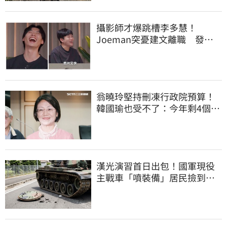
攝影師才爆跳槽李多慧！
Joeman突憂建文離職 發聲
「其實我很清楚」
翁曉玲堅持刪凍行政院預算！
韓國瑜也受不了：今年剩4個月
你思考一下
漢光演習首日出包！國軍現役
主戰車「噴裝備」居民撿到零
件…軍方說話了