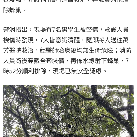
除蜂巢。
警消指出，現場有7名男學生被螫傷，救護人員
檢傷時發現，7人皆意識清醒，隨即將人送往萬
芳醫院救治，經醫師治療後均無生命危險；消防
人員隨後穿戴全套裝備，再佈水線射下蜂巢，7
時52分順利排除，現場已無安全疑慮。