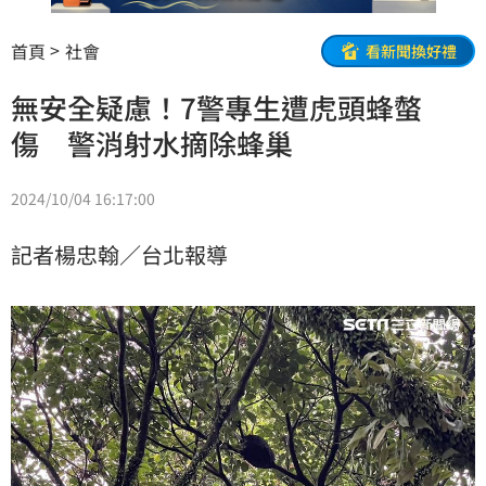
首頁
社會
看新聞換好禮
無安全疑慮！7警專生遭虎頭蜂螫
傷 警消射水摘除蜂巢
2024/10/04 16:17:00
記者楊忠翰／台北報導