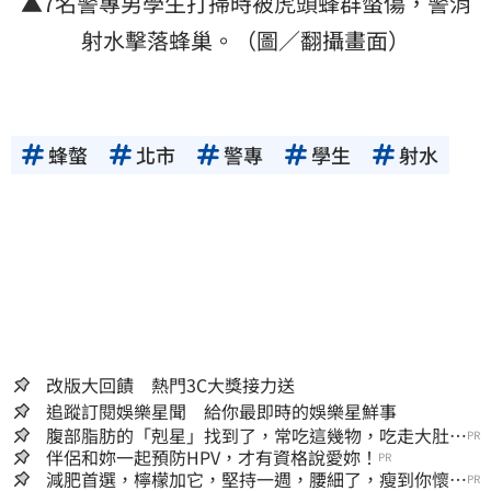
▲7名警專男學生打掃時被虎頭蜂群螫傷，警消
射水擊落蜂巢。（圖／翻攝畫面）
蜂螫
北市
警專
學生
射水
改版大回饋 熱門3C大獎接力送
追蹤訂閱娛樂星聞 給你最即時的娛樂星鮮事
腹部脂肪的「剋星」找到了，常吃這幾物，吃走大肚
PR
囊，瘦出小蠻腰
伴侶和妳一起預防HPV，才有資格說愛妳！
PR
減肥首選，檸檬加它，堅持一週，腰細了，瘦到你懷疑
PR