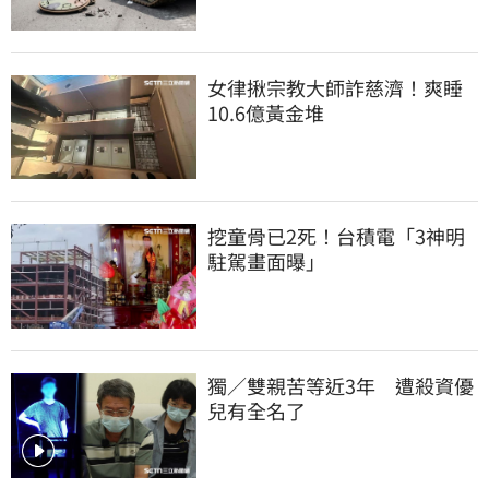
女律揪宗教大師詐慈濟！爽睡
10.6億黃金堆
挖童骨已2死！台積電「3神明
駐駕畫面曝」
獨／雙親苦等近3年　遭殺資優
兒有全名了