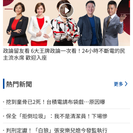
政論留友看 6大王牌政論一次看！24小時不斷電的民
主流水席 歡迎入座
熱門新聞
更多
挖到童骨已2死！台積電請布袋戲…原因曝
保全「拒倒垃圾」：我不是清潔員！下場慘
判刑定讞！「白狼」張安樂兒媳今發監執行