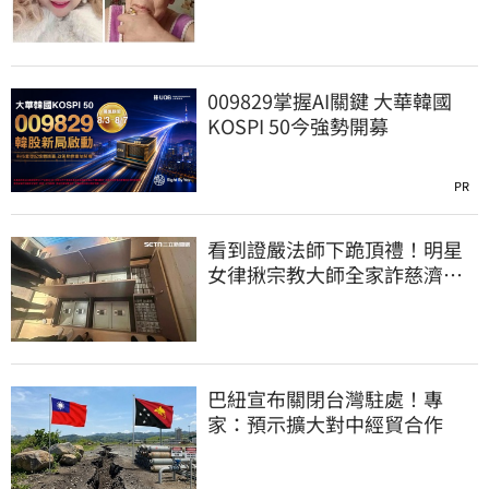
009829掌握AI關鍵 大華韓國
KOSPI 50今強勢開募
PR
看到證嚴法師下跪頂禮！明星
女律揪宗教大師全家詐慈濟…
全家爽睡黃金堆
巴紐宣布關閉台灣駐處！專
家：預示擴大對中經貿合作