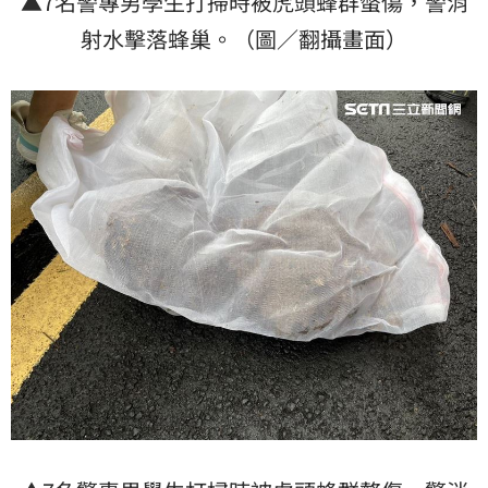
▲7名警專男學生打掃時被虎頭蜂群螫傷，警消
射水擊落蜂巢。（圖／翻攝畫面）