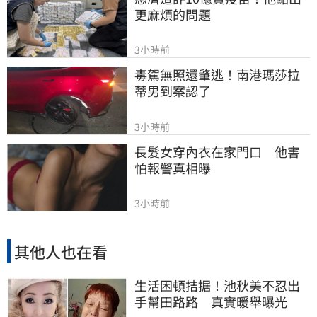
更麻煩的問題
3小時前
毒駕無照還肇逃！南港瑪莎拉
蒂男到案認了
3小時前
長髮女穿內衣在家門口　他害
怕報警真相曝
3小時前
其他人也在看
生活困頓拮据！池秋美不忍出
手幫田路路 真實暖舉曝光