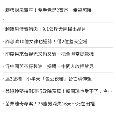
膠帶封屍董座！兇手竟是2寶爸…幸福照曝
越籍男涉賣狗肉！9.1公斤犬屍掃出晶片
詐慈濟10億女律也遇詐！借2億蓋天空塔
印度男來台觀光又偷又騙…把全聯當提款機
混中國苦茶籽製油 採購、中間人收押禁見
連3墜橋！小半天「包公夜審」替亡魂伸冤
翁曉玲堅持刪凍行政院預算！韓國瑜也受不了：今年
剩4個月你思考一下
苗栗離奇命案！26歲男消失16天…死在田裡