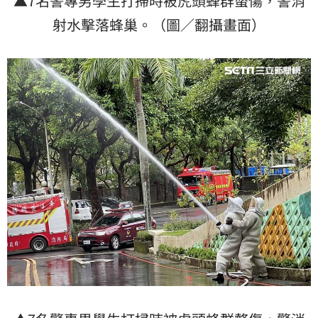
▲7名警專男學生打掃時被虎頭蜂群螫傷，警消
射水擊落蜂巢。（圖／翻攝畫面）