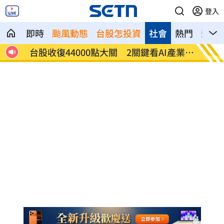
登入
即時
颱風動態
台股怎投資
社會
熱門
影音
27
台股收復44000點大關 2關鍵看AI產業發
他見搶
展
歲