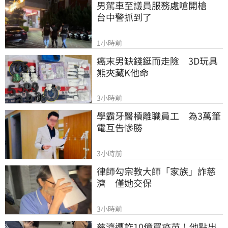
男駕車至議員服務處嗆開槍　
台中警抓到了
1小時前
癌末男缺錢鋌而走險　3D玩具
熊夾藏K他命
3小時前
學霸牙醫槓離職員工　為3萬筆
電互告慘勝
3小時前
律師勾宗教大師「家族」詐慈
濟　僅她交保
3小時前
慈濟遭詐10億買疫苗！他點出