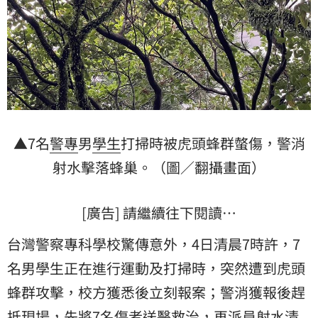
▲7名
警專
男
學生
打掃時被虎頭蜂群螫傷，警消
射水
擊落蜂巢。（圖／翻攝畫面）
[廣告] 請繼續往下閱讀…
台灣警察專科學校驚傳意外，4日清晨7時許，7
名男學生正在進行運動及打掃時，突然遭到虎頭
蜂群攻擊，校方獲悉後立刻報案；警消獲報後趕
抵現場，先將7名傷者送醫救治，再派員射水清