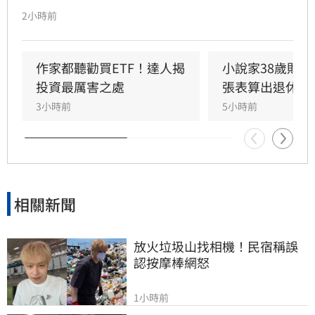
他透過學術研究與親身實踐發現，頻繁選股難以
2小時前
長期戰勝市場，唯有透過低成本、長時間持有大
盤，才能穩定累積財富。周冠男強調，投資的核
心不在於預測行情，而是相信市場並與之共同成
作家都聽勸買ETF！達人揭
小說家38歲財富
長。為推廣此理念，三立財經iNEWS將於8月15
投資最厲害之處
張表算出退休金
日舉辦「不再選股必勝術」投資論壇，邀請周冠
3小時前
5小時前
男解析行為財務學與資產配置策略，協助投資人
在市場震盪中穩健獲利。活動名額有限，歡迎投
資人報名參加，掌握長期致富心法。
相關新聞
放火垃圾山找相機！民宿稱誤
認按摩棒網怒
1小時前