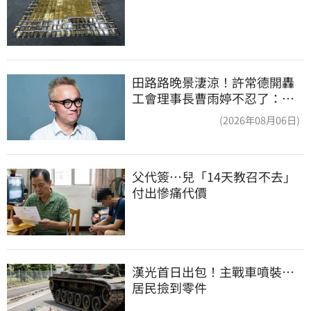
田路路晚景淒涼！許常德開轟
工會理事長曹雨婷不忍了：別
只包紅包慰問
(2026年08月06日)
父代簽…兒「14天教召不去」
付出慘痛代價
漢光首日出包！主戰車噴裝…
居民撿到零件