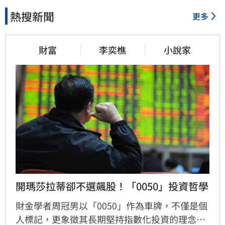
熱搜新聞
更多
財富
李奕樵
小說家
開瑪莎拉蒂卻不選飆股！「0050」投資哲學
財金學者周冠男以「0050」作為車牌，不僅是個
人標記，更象徵其長期堅持指數化投資的理念。