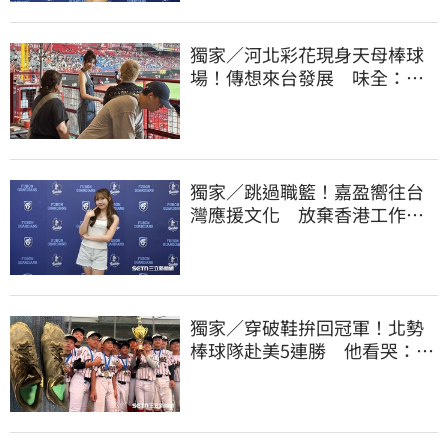
獨家／河北彩花現身天母棒球
場！傳想來台發展 味全：歡
迎各界人士進場
獨家／跳過職籃！嘉盈嚮往台
灣應援文化 放棄香港工作跨
海徵選mini追夢
獨家／穿破鞋拚回冠軍！北勢
棒球隊赴美5連勝 他看哭：台
灣囡仔的韌性