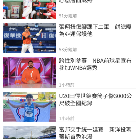
51分鐘前
張翔扭傷腳踝下二軍　餅總曝
為亞運保護他
53分鐘前
跨性別參賽　NBA前球星宣布
參加WNBA選秀
1小時前
U20田徑世錦賽簡子傑3000公
尺破全國紀錄
1小時前
富邦交手統一延賽　新洋投瑪
蒂斯首秀泡湯