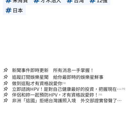
朱育賢
才木浩人
台灣
12強
日本
新聞事件即時更新 所有消息一手掌握！
追蹤訂閱娛樂星聞 給你最即時的娛樂星鮮事
做到這點才有資格說愛你
PR
立即諮詢HPV！是對自己健康最好的投資，把握現在不
PR
嫌晚！
伴侶和妳一起預防HPV，才有資格說愛妳！
PR
非洲「這國」拒絕台灣護照入境 外交部證實發聲了：
持續交涉聯繫