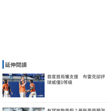
延伸閱讀
首度首局獲支援　布雷克卻評
球威僅D等級
有望放颱風假？最新風雨預測