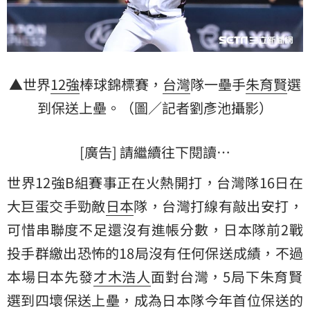
▲世界
12強
棒球錦標賽，
台灣
隊一壘手
朱育賢
選
到保送上壘。（圖／記者劉彥池攝影）
[廣告] 請繼續往下閱讀…
世界12強B組賽事正在火熱開打，台灣隊16日在
大巨蛋交手勁敵
日本
隊，台灣打線有敲出安打，
可惜串聯度不足還沒有進帳分數，日本隊前2戰
投手群繳出恐怖的18局沒有任何保送成績，不過
本場日本先發
才木浩人
面對台灣，5局下朱育賢
選到四壞保送上壘，成為日本隊今年首位保送的