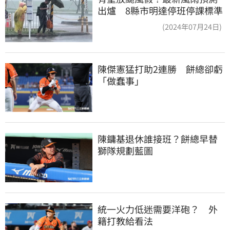
出爐 8縣市明達停班停課標準
(2024年07月24日)
陳傑憲猛打助2連勝　餅總卻虧
「做蠢事」
陳鏞基退休誰接班？餅總早替
獅隊規劃藍圖
統一火力低迷需要洋砲？　外
籍打教給看法