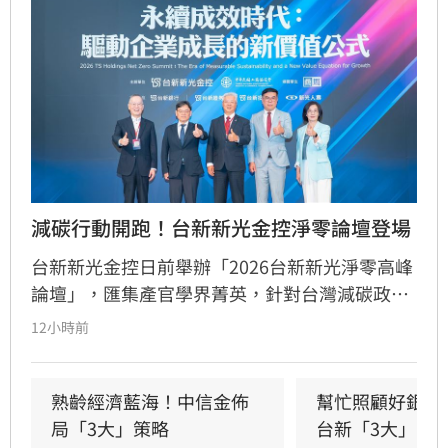
減碳行動開跑！台新新光金控淨零論壇登場
台新新光金控日前舉辦「2026台新新光淨零高峰
論壇」，匯集產官學界菁英，針對台灣減碳政
策、碳定價制度及企業轉型策略進行深度對話。
12小時前
國發會主委葉俊顯與環境部部長彭啟明出席，強
調台灣正邁向碳定價市場機制時代。台新新光金
控總經理林維俊指出，論壇邁入第五年，致力協
熟齡經濟藍海！中信金佈
幫忙照顧好銀髮
助企業將永續轉化為國際競爭力。會中上銀、強
局「3大」策略
台新「3大」防