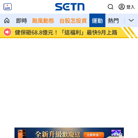
登入
即時
颱風動態
台股怎投資
運動
熱門
影音
意外
健保砸68.8億元！「這福利」最快9月上路
四國賽
會