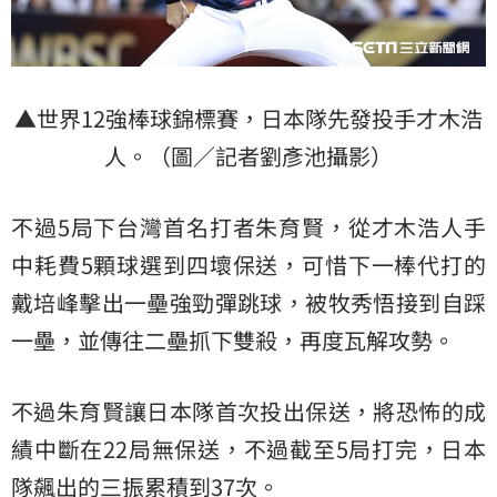
▲世界12強棒球錦標賽，日本隊先發投手才木浩
人。（圖／記者劉彥池攝影）
不過5局下台灣首名打者朱育賢，從才木浩人手
中耗費5顆球選到四壞保送，可惜下一棒代打的
戴培峰擊出一壘強勁彈跳球，被牧秀悟接到自踩
一壘，並傳往二壘抓下雙殺，再度瓦解攻勢。
不過朱育賢讓日本隊首次投出保送，將恐怖的成
績中斷在22局無保送，不過截至5局打完，日本
隊飆出的三振累積到37次。