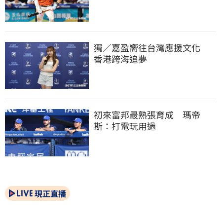
獨／嘉盈嚮往台灣應援文化　
香港跨海追夢
初來富邦最熟張育成　瑪帝
斯：打電玩用過
現正直播