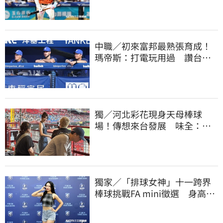
天天4安扛全隊
中職／初來富邦最熟張育成！
瑪帝斯：打電玩用過 讚台灣
麥當勞大勝美國
獨／河北彩花現身天母棒球
場！傳想來台發展 味全：歡
迎各界人士進場
獨家／「排球女神」十一跨界
棒球挑戰FA mini徵選 身高
173竟成應援劣勢