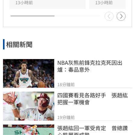
茂、宏碁及金寶等指標企業分享低碳實踐經驗。
13小時前
13小時前
台新新光金控憑藉優異的永續績效，不僅連續三
年獲標普全球永續年鑑銀行業全球前1%，更獲
MSCI ESG AAA最高評級，展現其帶領產業接軌
國際、推進淨零韌性家園的決心，持續成為企業
邁向永續發展的強力後盾。
相關新聞
NBA灰熊前鋒克拉克死因出
爐：毒品意外
18分鐘前
四國賽看見各路好手　張趙紘
把握一軍機會
19分鐘前
張趙紘回一軍受肯定　曾總讚
心態層面成熟