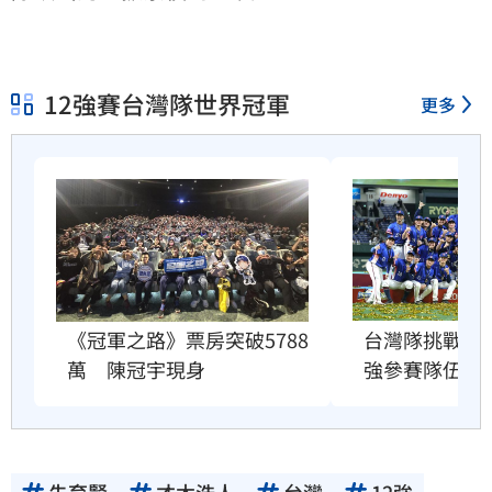
12強賽台灣隊世界冠軍
更多
台灣隊挑戰衛冕
《冠軍之路》票房突破5788
強參賽隊伍出
萬　陳冠宇現身