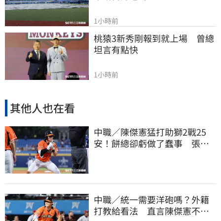
1小時前
桃猿3新秀剛報到就上場　曾總
坦言有點快
1小時前
其他人也在看
中職／陳傑憲猛打助獅2戰25
安！餅總卻虧做了蠢事 張翔
短打傷退不樂觀
中職／統一需要洋砲嗎？外籍
打教給看法 直言陳傑憲不能