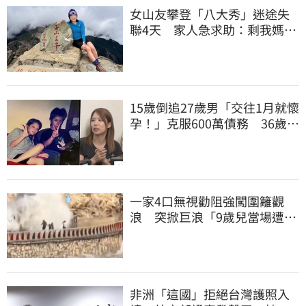
女山友攀登「八大秀」迷途失
聯4天 家人急求助：剩我媽還
沒找到
15歲倒追27歲男「交往1月就懷
孕！」克服600萬債務 36歲美
魔女當阿嬤了
一家4口無視勸阻強闖圍籬觀
浪 突掀巨浪「9歲兒當場遭捲
入海」
非洲「這國」拒絕台灣護照入