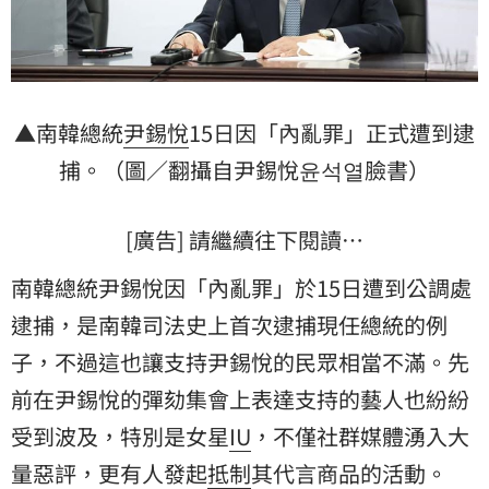
▲南韓總統
尹錫悅
15日因「內亂罪」正式遭到
逮
捕
。（圖／翻攝自尹錫悅윤석열臉書）
[廣告] 請繼續往下閱讀…
南韓總統尹錫悅因「內亂罪」於15日遭到公調處
逮捕，是南韓司法史上首次逮捕現任總統的例
子，不過這也讓支持尹錫悅的民眾相當不滿。先
前在尹錫悅的彈劾集會上表達支持的藝人也紛紛
受到波及，特別是女星
IU
，不僅社群媒體湧入大
量惡評，更有人發起
抵制
其代言商品的活動。