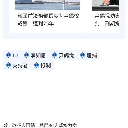
尹錫悅妨害拘
韓國前法務部長涉助尹錫悅
判　刑期提高
戒嚴　遭判25年
IU
李知恩
尹錫悅
逮捕
支持者
抵制
改版大回饋 熱門3C大獎接力送