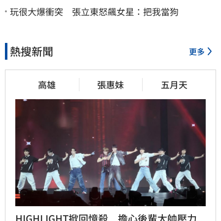
玩很大爆衝突 張立東怒飆女星：把我當狗
熱搜新聞
更多
高雄
張惠妹
五月天
HIGHLIGHT掀回憶殺　擔心後輩太帥壓力