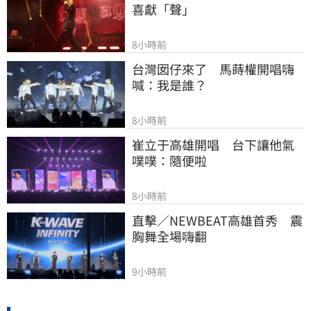
喜獻「聲」
8小時前
台灣囡仔來了　馬蒔權開唱嗨
喊：我是誰？
8小時前
崔立于高雄開唱　台下讓他氣
噗噗：隨便啦
8小時前
直擊／NEWBEAT高雄首秀　震
胸舞全場嗨翻
9小時前