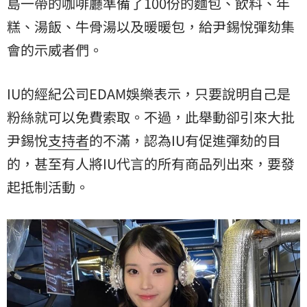
島一帶的咖啡廳準備了100份的麵包、飲料、年
糕、湯飯、牛骨湯以及暖暖包，給尹錫悅彈劾集
會的示威者們。
IU的經紀公司EDAM娛樂表示，只要說明自己是
粉絲就可以免費索取。不過，此舉動卻引來大批
尹錫悅
支持者
的不滿，認為IU有促進彈劾的目
的，甚至有人將IU代言的所有商品列出來，要發
起抵制活動。