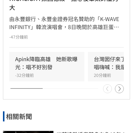
大
由永豐銀行、永豐金證券冠名贊助的「K-WAVE 
INFINITY」韓流演唱會，8日晚間於高雄巨蛋熱
力開唱，集結NEWBEAT、FLARE U、CRAVITY、
-47分鐘前
Apink及HIGHLIGHT五組人氣韓星，從新生代團
體到韓流經典代表接力登台，滿場粉絲高舉手燈
熱情應援，尖叫與歡呼聲一路未停，最後由
Apink降臨高雄　她新歌曝
台灣囡仔來了　
HIGHLIGHT壓軸接管舞台，將現場氣氛推向最高
光：唱不好別發
唱嗨喊：我是誰
潮。
-32分鐘前
20分鐘前
相關新聞