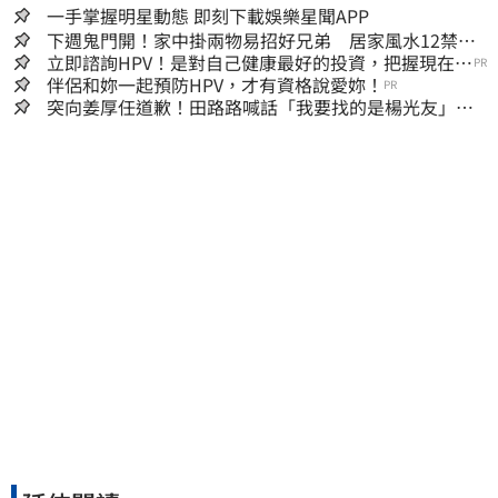
一手掌握明星動態 即刻下載娛樂星聞APP
下週鬼門開！家中掛兩物易招好兄弟 居家風水12禁忌
快檢查
立即諮詢HPV！是對自己健康最好的投資，把握現在不
PR
嫌晚！
伴侶和妳一起預防HPV，才有資格說愛妳！
PR
突向姜厚任道歉！田路路喊話「我要找的是楊光友」：
當時太衝動