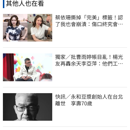
其他人也在看
蔡依珊撕掉「完美」標籤！認
了我也會崩潰：傷口終究會癒
合
獨家／批曹雨婷帳目亂！楊光
友再轟余天李亞萍：他們工會
跟演藝圈沒關
快訊／永和豆漿創始人在台北
離世 享壽70歲