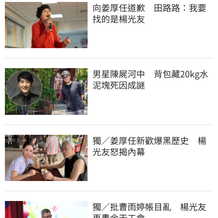
向姜厚任道歉　田路路：我要
找的是楊光友
男星陳屍河中　背包藏20kg水
泥塊死因成謎
獨／姜厚任新歡爆黑歷史　楊
光友怒揭內幕
獨／批曹雨婷帳目亂　楊光友
再轟余天工會