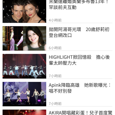
米蘭達離婚奧蘭多布魯13年！
罕談前夫互動
4小時前
拋開阿湯哥光環　20歲舒莉初
登台網改口
6小時前
HIGHLIGHT掀回憶殺　擔心後
輩太帥壓力大
7小時前
Apink降臨高雄　她新歌曝光：
唱不好別發
7小時前
AKIRA開唱藏彩蛋！兒子首度驚