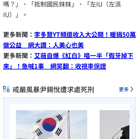
嗎？」、「抵制國民妹妹」、「左IU（左派
IU）」。
更多新聞：
李多慧YT頻道收入大公開！暖捐50萬
做公益 網大讚：人美心也美
更多新聞：
艾薇自爆《紅白》唱一半「假牙掉下
來」！急喊1事 網笑翻：收視率保證
戒嚴風暴尹錫悅遭求處死刑
更多