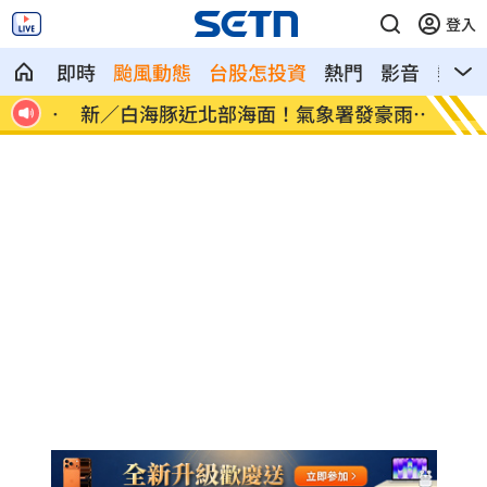
登入
即時
颱風動態
台股怎投資
熱門
影音
熱搜
像台
新／白海豚近北部海面！氣象署發豪雨特
南電Q
報