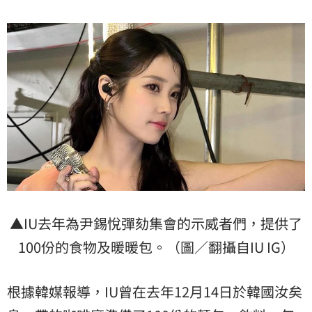
▲IU去年為尹錫悅彈劾集會的示威者們，提供了
100份的食物及暖暖包。（圖／翻攝自IU IG）
根據韓媒報導，IU曾在去年12月14日於韓國汝矣