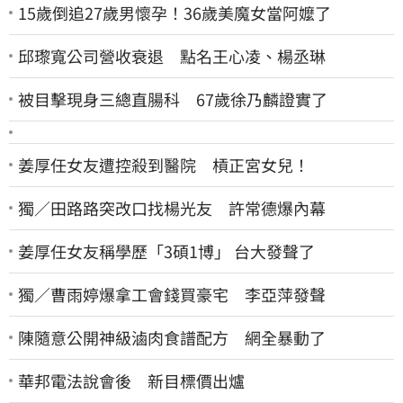
15歲倒追27歲男懷孕！36歲美魔女當阿嬤了
邱瓈寬公司營收衰退 點名王心凌、楊丞琳
被目擊現身三總直腸科 67歲徐乃麟證實了
姜厚任女友遭控殺到醫院 槓正宮女兒！
獨／田路路突改口找楊光友 許常德爆內幕
姜厚任女友稱學歷「3碩1博」 台大發聲了
獨／曹雨婷爆拿工會錢買豪宅 李亞萍發聲
陳隨意公開神級滷肉食譜配方 網全暴動了
華邦電法說會後 新目標價出爐