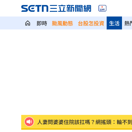
即時
颱風動態
台股怎投資
生活
熱
布雷克6局0失分 陳傑憲猛打率統一退
交往3個月閃婚 姜厚任女友前夫身分曝
U17男排世界賽移地訓練 主委加碼加菜
律師+假慈濟青年吸金10億 豪宅飄鮑魚
黃仁勳加持CPO族群狂飆！專家曝黃金
人妻問婆婆住院該扛嗎？網搖頭：輪不