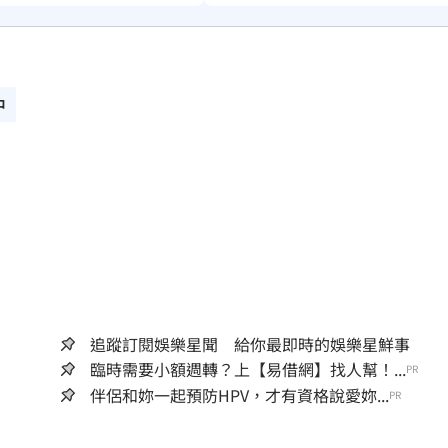
中
追蹤訂閱娛樂星聞 給你最即時的娛樂星鮮事
臨時需要小額週轉？上【易借網】找人幫！...
PR
伴侶和妳一起預防HPV，才有資格說愛妳...
PR