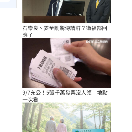
石崇良、姜至剛驚傳請辭？衛福部回
應了
9/7充公！5張千萬發票沒人領　地點
一次看