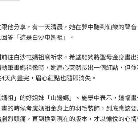
熱潮
10:00
15
友跟他分享，有一天清晨，她在夢中聽到仙樂的聲音
人回答「這是白沙屯媽祖」。
刻前往白沙屯媽祖廟祈求，希望能夠將聖母金身畫出
備動筆畫媽祖像時，她眉心突然長出一個紅點，但並
4天內畫完，眉心紅點也隨即消失。
屯媽祖」的好姐妹「山邊媽」。施景中表示，這幅畫
，畫的時候考慮媽祖金身上的羽毛裝飾，到底應該要
始劇烈頭痛，直到換到現在的版本，才以愉悅的心情