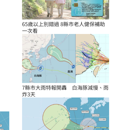
65歲以上別錯過 8縣市老人健保補助
一次看
7縣市大雨特報開轟　白海豚減慢、雨
炸3天