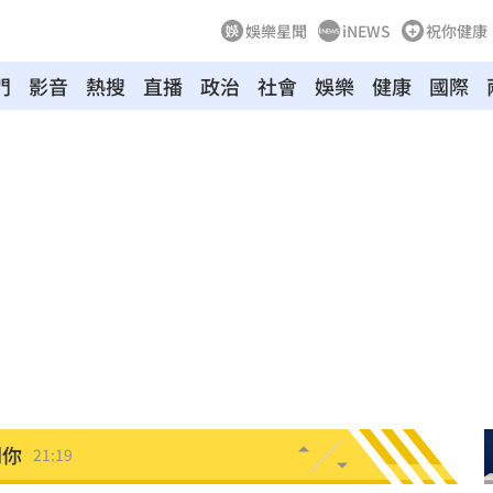
娛樂星聞
iNEWS
祝你健康
門
影音
熱搜
直播
政治
社會
娛樂
健康
國際
富邦
21:26
光
21:25
金
21:25
味
21:25
買點
21:19
到你
21:19