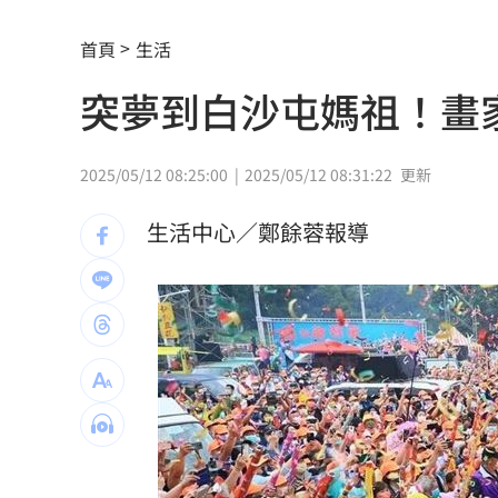
台籍教師在中國被拘禁！海基會揭可能
首頁
生活
公審燒烤攤賣臭酸食材 老闆無奈：願
突夢到白沙屯媽祖！畫
AI模擬民意精準度驚人！TPOC發表矽基
台灣青少年公開賽 施友翔奪冠赴美闖NC
2025/05/12 08:25:00
2025/05/12 08:31:22
更新
艾菩樂7局失1分鎖龍 桃猿下半季持續
生活中心／鄭餘蓉報導
雲林戴奧辛羊肉案 污染源已有眉目
21:
兆基債務風暴！林佑任移送北檢複訊
21:
運發中心官網與品牌識別標誌 重磅啟
揭家族故事 沈伯洋：我阿嬤是越南新
熟齡經濟藍海！中信金佈局「3大」策略