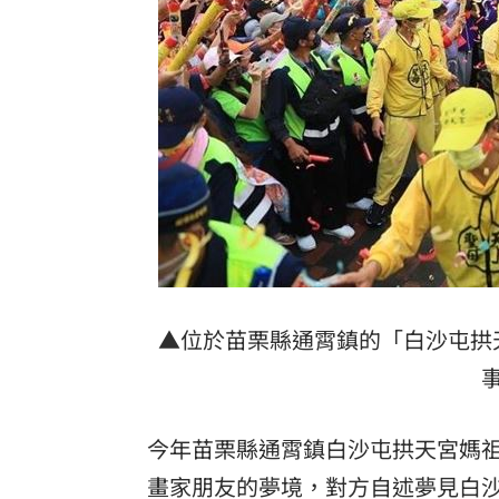
出國注意！桃機「這時」調整航班恐有
獨／文博會爆爭議 假買家真代購引怒
快訊／大樂透8/7中獎號碼出爐！
20:48
老翁「拐杖」殘殺85歲妻 行兇原因惹
台灣彩券開獎直播中
20:31
LIVE三立+24小時直播
15:27
三立iNEWS新聞台線上直播
18:00
▲位於苗栗縣通霄鎮的「白沙屯拱
商場戰國來臨 台中「頂奢大道」逐漸
台彩父親節推新刮刮樂千萬頭獎超「爸
今年苗栗縣通霄鎮白沙屯拱天宮媽
畫家
朋友的夢境，對方自述夢見
白
「拍片人的多重宇宙」職涯論壇9/12登