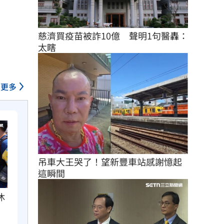
慈濟買疫苗被詐10億　聲明1句醫轟：
太瞎
更多
吊車大王哭了！望新豐車站感謝憶起
這瞬間
休