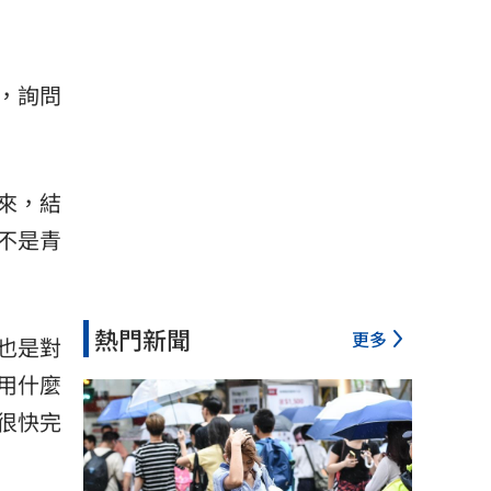
，詢問
來，結
不是青
熱門新聞
更多
也是對
用什麼
很快完