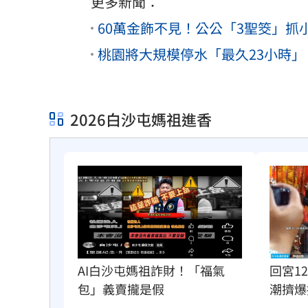
更多新聞：
60萬金飾不見！公公「3聖筊」抓
桃園將大規模停水「最久23小時」
2026白沙屯媽祖進香
AI白沙屯媽祖詐財！「福氣
回宮1
包」義賣攏是假
潮擠爆