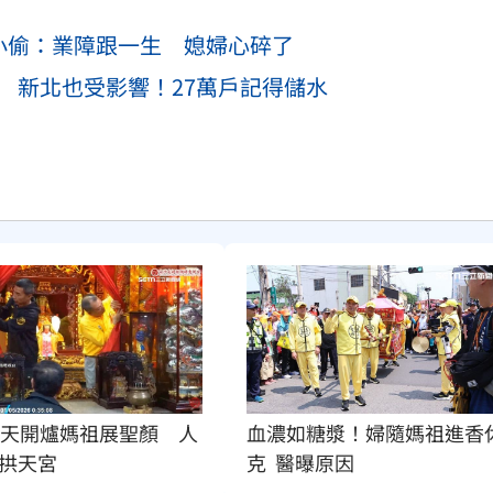
小偷：業障跟一生 媳婦心碎了
 新北也受影響！27萬戶記得儲水
2天開爐媽祖展聖顏　人
血濃如糖漿！婦隨媽祖進香
拱天宮
克  醫曝原因