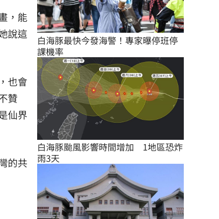
畫，能
她說這
白海豚最快今發海警！專家曝停班停
課機率
，也會
不贊
是仙界
白海豚颱風影響時間增加　1地區恐炸
雨3天
灣的共