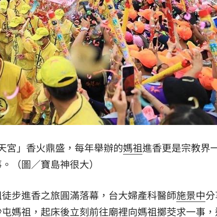
延誤
20:54
火
20:50
鼻酸
20:45
天宮」香火鼎盛，每年舉辦的
媽祖
進香更是宗教界
事。（圖／寶島神很大）
成形
12:00
」氣
12:00
祖徒步進香之旅圓滿落幕，台大婦產科醫師
施景中
分
沙屯媽祖
，起床後立刻前往廟裡向媽祖擲茭求一事，
場！
10:30