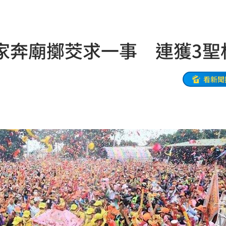
原因
21:14
賠償
21:13
家奔廟擲茭求一事 連獲3聖
民調
21:11
AA
21:11
看新聞
領跑
21:10
09
05
用
21:02
住民
21:01
20:54