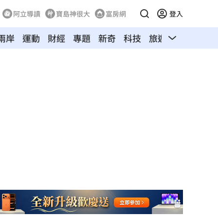
阿立導讀
寶島神很大
富房網
登入
兩岸
運動
財經
專題
新奇
科技
旅遊
汽車
寵物