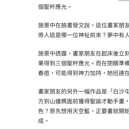
個聖杯應允。
8國球員齊聚高雄 Formosa 7s掀足球
理想混蛋號召粉絲跨海追星吃美食！
18:
施景中在臉書發文說，這位畫家朋
旁人這是哪一位神祉前來？夢中有
施景中透露，畫家朋友在起床後立
果得到三個聖杯應允。而在閉關準
春痘，可能得到神力加持，她迅速在
畫家朋友的另外一幅作品是「白沙
方到山邊媽面前獲得聖諭才動手畫
色？原先想用天空藍，正要畫就開
成。