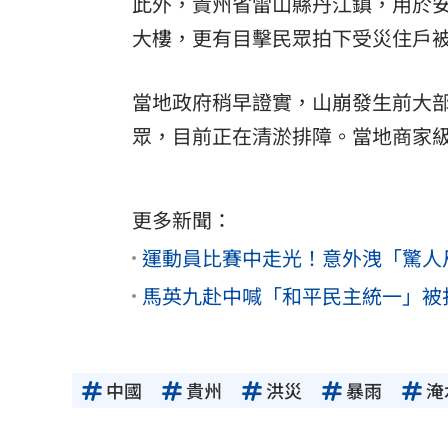
此外，貴州省雷山縣丹江鎮，用於
大樓，更有目擊民眾拍下受災住戶
當地政府稍早證實，山崩發生前大
眾，目前正在清淤排障。當地商家
更多新聞：
運動員比賽中走光！意外洩「驚人尺
馬英九赴中喊「和平民主統一」被
中國
貴州
洪災
暴雨
淹