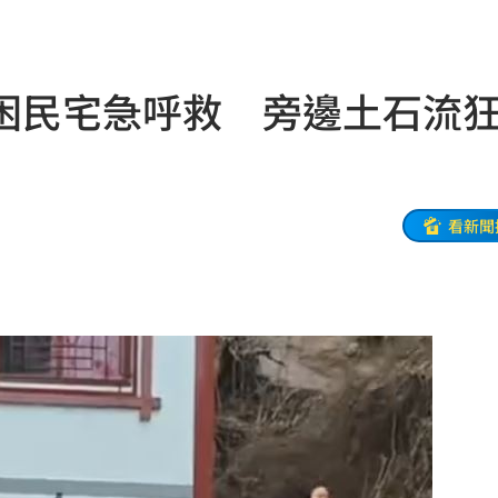
31
出門
22:29
困民宅急呼救 旁邊土石流
碼曝
22:21
文
22:16
抱頭
22:16
看新聞
課目
22:15
光友
22:13
吃藥
22:11
警
22:07
架
22:02