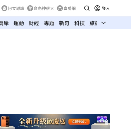
阿立導讀
寶島神很大
富房網
登入
兩岸
運動
財經
專題
新奇
科技
旅遊
汽車
寵物