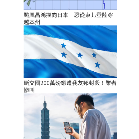
颱風昌鴻撲向日本　恐從東北登陸穿
越本州
斷交國200萬磅蝦遭我友邦封殺！業者
慘叫