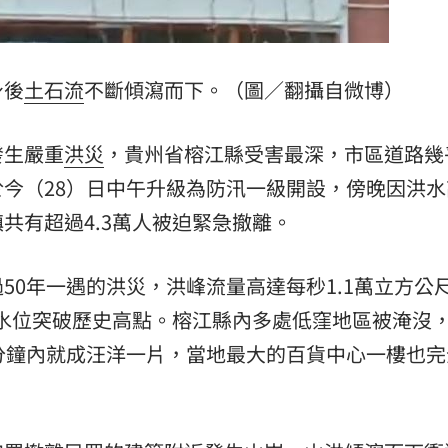
熱潮
10:00
15
身後
土石流
不斷傾瀉而下。（圖／翻攝自微博）
發生嚴重
洪災
，貴州省榕江縣受害最深，市區道路幾
今（28）日中午升級為防汛一級開設，傍晚因洪水
共有超過4.3萬人被迫緊急撤離。
50年一遇的洪災，洪峰流量高達每秒1.1萬立方公
流水位突破歷史高點。榕江縣內多處低窪地區被淹沒
分鐘內就成汪洋一片，當地最大的百貨中心一樓也完