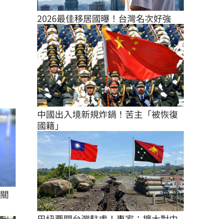
2026最佳移居國曝！台灣名次好強
中國出入境新規炸鍋！苦主「被恢復
國籍」
%關
巴紐要關台灣駐處！專家：擴大對中