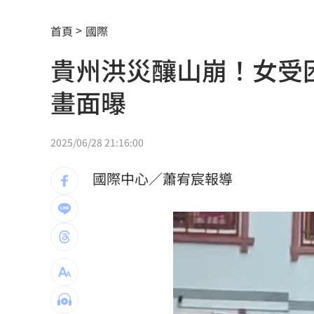
白海豚發威！宜蘭強風磁磚砸、樹倒
22:
首頁
國際
白海豚外圍雨帶特別紮實 鄭明典：別
貴州洪災釀山崩！女受
有片／貴州通天河「爆乳正妹伴漂」價
畫面曝
慈濟買BNT遭詐 網朝聖郭董大小姐貼
宜蘭強風「店家玻璃門被吹爆」員工嚇
2025/06/28 21:16:00
配合漢光！管碧玲視導平戰轉換與出港
國際中心／蕭宥宸報導
向姜厚任道歉 田路路：我要找的是楊
男傳訊醫院粉專「殺死掛號小姐」辯忘
晚飯煮太慢！婦遭小叔斬首 頭掛樹上示
消失10年回歸！好市多經典美食重新上