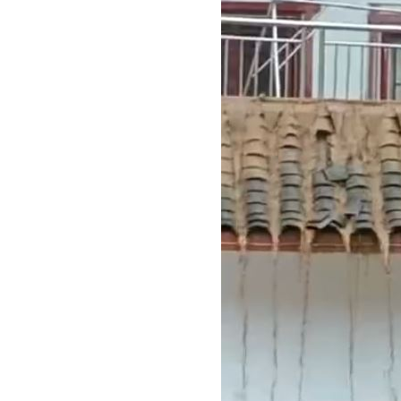
腦瘤手術醫誤切正常組織 女無法自主
人妻被嫌上菜慢 遭毒癮小叔斧砍死頭
男大生遭脫光圍毆亡 主嫌輕度智障判
以為益生菌護腎 他餐餐泡菜2週後險洗
台灣彩券開獎直播中
20:31
LIVE三立+24小時直播
15:27
三立iNEWS新聞台線上直播
18:00
商場戰國來臨 台中「頂奢大道」逐漸
台彩父親節推新刮刮樂千萬頭獎超「爸
「拍片人的多重宇宙」職涯論壇9/12登