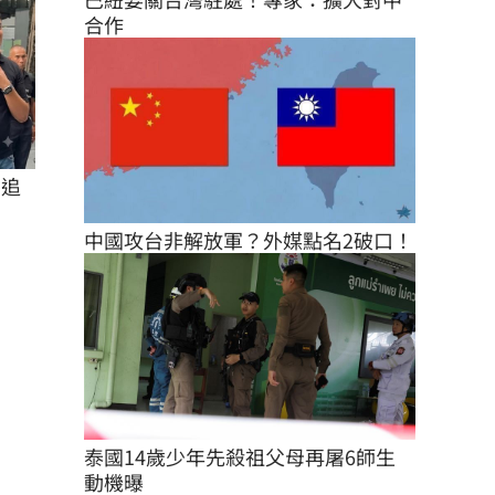
合作
在追
中國攻台非解放軍？外媒點名2破口！
泰國14歲少年先殺祖父母再屠6師生 
動機曝