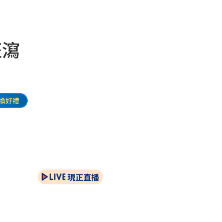
狂瀉
換好禮
現正直播