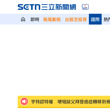
即時
颱風動態
台股怎投資
國際
熱
馬斯克蓋地球最大晶圓廠 專家揭3大隱
泰國校園槍擊案增至9死 12歲女童不治
蔣市政一團糟？活動背板誤植HappiMes
獨／田路路突改口找楊光友 許常德爆
飛機餐1果汁爆廁所之亂 醫：3類人勿
亨特認特權 哽咽談父拜登癌症轉移到