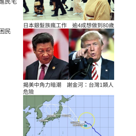
進民宅
日本銀髮族瘋工作　逾4成想做到80歲
困民
揭美中角力暗潮　謝金河：台灣1類人
危險