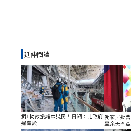
延伸閱讀
捐1物救援熊本災民！日網：比政府
獨家／批曹
還有愛
轟余天李亞