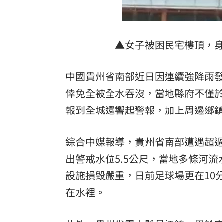
8國球員齊聚高雄 Formosa 7s掀足球
理想混蛋號召粉絲跨海追星吃美食！
18:
▲女子被困民宅樓頂，
中國
貴州
省南部近日因連續強降雨
倖免全被全水吞沒，當地縣府不僅於
報到全城還響起警報，加上周邊鄉鎮
綜合中媒報導，貴州省南部遭遇超過
出警戒水位5.5公尺，當地多條河
設施損毀嚴重，日前足球場更在10
在水裡。