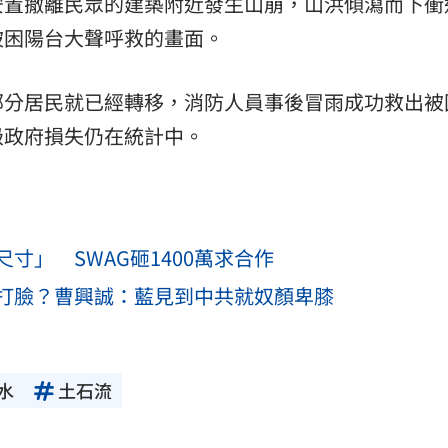
安置撤離民眾的建築附近發生山崩，山洪傾瀉而下衝
被困陽台大聲呼救的畫面。
部分居民就已經轉移，消防人員事後冒雨成功救出被
級政府損失仍在統計中。
寸」 SWAG砸1400萬求合作
打臉？曹興誠：藍見到中共就奴顏卑膝
水
土石流