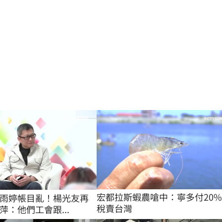
宏都拉斯蝦農嗆中：寧多付20
雨婷帳目亂！楊光友再
稅賣台灣
萍：他們工會跟...