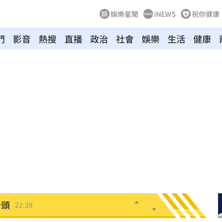
娛樂星聞
iNEWS
祝你健康
門
影音
熱搜
直播
政治
社會
娛樂
生活
健康
憂
23:09
23:07
s
22:59
內幕
22:48
亂喝
22:48
骨頭
22:38