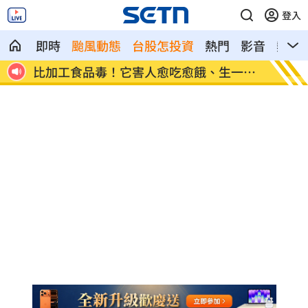
登入
即時
颱風動態
台股怎投資
熱門
影音
熱搜
一堆
原民抗議傅崐萁被架走 4小黨要求究責
攝影爆
發聲