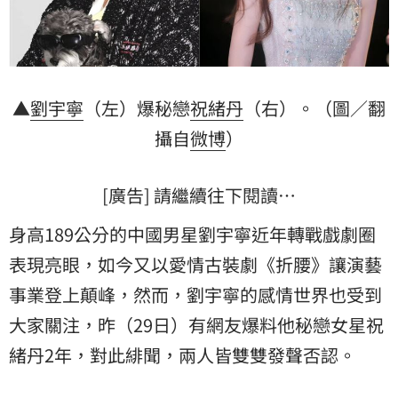
▲
劉宇寧
（左）爆秘戀
祝緒丹
（右）。（圖／翻
攝自
微博
）
[廣告] 請繼續往下閱讀…
身高189公分的中國男星劉宇寧近年轉戰戲劇圈
表現亮眼，如今又以愛情古裝劇《折腰》讓演藝
事業登上顛峰，然而，劉宇寧的感情世界也受到
大家關注，昨（29日）有網友爆料他秘戀女星祝
緒丹2年，對此緋聞，兩人皆雙雙發聲否認。