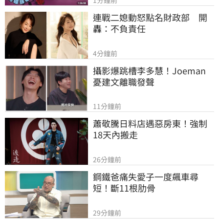
1分鐘前
連戰二媳動怒點名財政部　開
轟：不負責任
4分鐘前
攝影爆跳槽李多慧！Joeman
憂建文離職發聲
11分鐘前
蕭敬騰日料店遇惡房東！強制
18天內搬走
26分鐘前
鋼鐵爸痛失愛子一度飆車尋
短！斷11根肋骨
29分鐘前