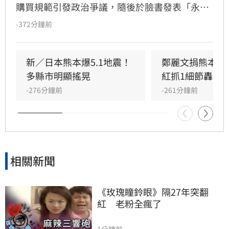
購買規範引發政治爭議，隨後於臉書發表「永遠
支持一個中國原則」聲明企圖滅火，卻反遭香港
-372分鐘前
網友群起嘲諷，演變成嚴重公關災難。起因是官
方曾公告不接受台灣、中國及日本訂單，遭小粉
紅撻伐將台灣與中國並列。儘管品牌緊急修改銷
新／日本熊本爆5.1地震！
鄭麗文捐熊本10
售區域並發布效忠聲明，但輿論仍不買單，網友
多縣市明顯搖晃
紅抓1細節轟辱
紛紛質疑其操作邏輯。面對排山倒海的酸言酸
-276分鐘前
-261分鐘前
語，品牌最終被迫限制留言權限以止血。此事件
再度凸顯政治敏感議題對品牌經營的巨大風險，
引發各界高度關注。
相關新聞
《玫瑰瞳鈴眼》隔27年突翻
紅　老粉全瘋了