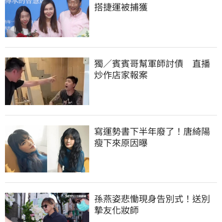
搭捷運被捕獲
獨／賓賓哥幫軍師討債　直播
炒作店家報案
寫運勢書下半年廢了！唐綺陽
瘦下來原因曝
孫燕姿悲慟現身告別式！送別
摯友化妝師