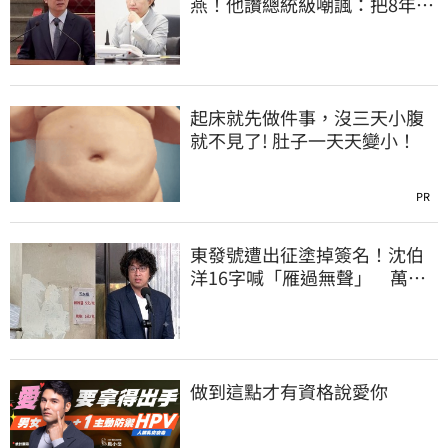
燕！他讚總統級嘲諷：把8年總
帳一次掀翻
起床就先做件事，沒三天小腹
就不見了! 肚子一天天變小！
PR
東發號遭出征塗掉簽名！沈伯
洋16字喊「雁過無聲」 萬人
讚：這就是高度
做到這點才有資格說愛你