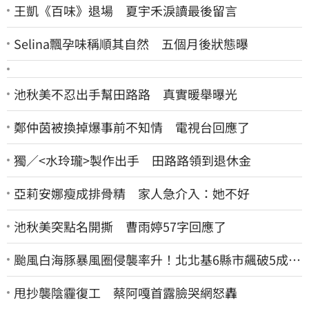
王凱《百味》退場 夏宇禾淚讀最後留言
Selina飄孕味稱順其自然 五個月後狀態曝
池秋美不忍出手幫田路路 真實暖舉曝光
鄭仲茵被換掉爆事前不知情 電視台回應了
獨／<水玲瓏>製作出手 田路路領到退休金
亞莉安娜瘦成排骨精 家人急介入：她不好
池秋美突點名開撕 曹雨婷57字回應了
颱風白海豚暴風圈侵襲率升！北北基6縣市飆破5成
1縣市「最高達67%」
甩抄襲陰霾復工 蔡阿嘎首露臉哭網怒轟