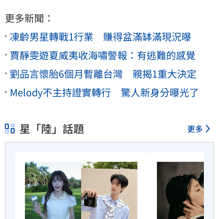
更多新聞：
凍齡男星轉戰1行業 賺得盆滿缽滿現況曝
賈靜雯遊夏威夷收海嘯警報：有逃難的感覺
劉品言懷胎6個月暫離台灣 親揭1重大決定
Melody不主持證實轉行 驚人新身分曝光了
星「陸」話題
更多