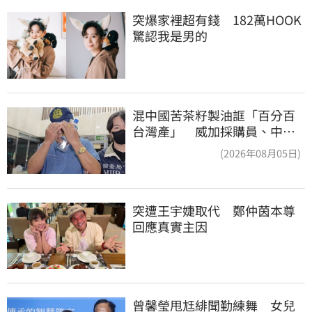
突爆家裡超有錢　182萬HOOK
驚認我是男的
混中國苦茶籽製油誆「百分百
台灣產」 威加採購員、中間
人收押禁見
(2026年08月05日)
突遭王宇婕取代　鄭仲茵本尊
回應真實主因
曾馨瑩甩尪緋聞勤練舞　女兒