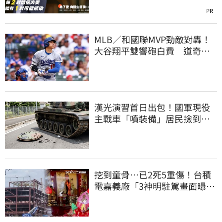
PR
MLB／和國聯MVP勁敵對轟！
大谷翔平雙響砲白費 道奇連2
系列賽慘遭橫掃
漢光演習首日出包！國軍現役
主戰車「噴裝備」居民撿到零
件…軍方說話了
挖到童骨…已2死5重傷！台積
電嘉義廠「3神明駐駕畫面曝
光」