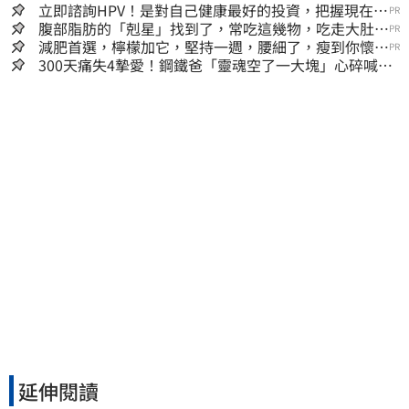
立即諮詢HPV！是對自己健康最好的投資，把握現在不
PR
嫌晚！
腹部脂肪的「剋星」找到了，常吃這幾物，吃走大肚
PR
囊，瘦出小蠻腰
減肥首選，檸檬加它，堅持一週，腰細了，瘦到你懷疑
PR
人生
300天痛失4摯愛！鋼鐵爸「靈魂空了一大塊」心碎喊：
這輩子最痛的路
延伸閱讀