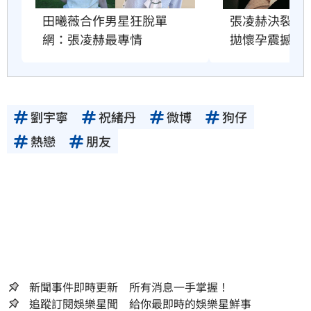
田曦薇合作男星狂脫單　
張凌赫決裂舊
網：張凌赫最專情
拋懷孕震撼彈
劉宇寧
祝緒丹
微博
狗仔
熱戀
朋友
新聞事件即時更新 所有消息一手掌握！
追蹤訂閱娛樂星聞 給你最即時的娛樂星鮮事