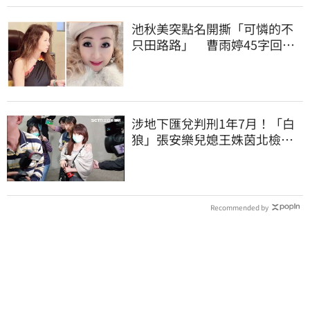
池秋美突點名開撕「可憐的不
只田路路」 曹雨婷45字回應
了
涉地下匯兌判刑1年7月！「白
狼」張安樂兒媳王姝茵北檢報
到、今發監執行
Recommended by