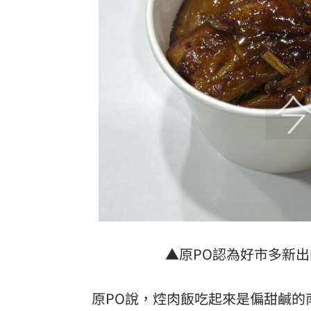
▲原PO認為好市多新
原PO說，焢肉飯吃起來是偏甜鹹的