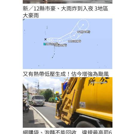
新／12縣市豪、大雨炸到入夜 3地區
大豪雨
又有熱帶低壓生成！估今增強為颱風
網購袋、泡麵不能回收　違規最高罰6