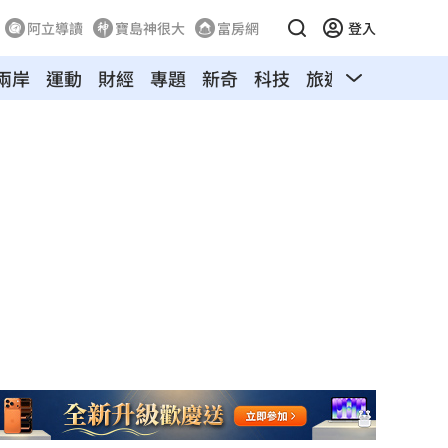
阿立導讀
寶島神很大
富房網
登入
兩岸
運動
財經
專題
新奇
科技
旅遊
汽車
寵物