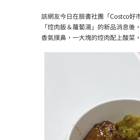
8國球員齊聚高雄 Formosa 7s掀足球
該網友今日在臉書社團「Costco好
理想混蛋號召粉絲跨海追星吃美食！
18:
「焢肉飯＆蘿蔔湯」的新品消息後
香氣撲鼻，一大塊的焢肉配上酸菜