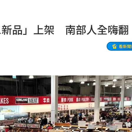
20:48
BP神曲
20:42
1新品」上架 南部人全嗨翻
回
20:39
調查
20:35
看新聞
危
20:30
卡住
20:30
歉了
20:30
上
20:24
炸全場
20:19
巴掌
20:14