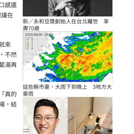
口感還
建議在
新／永和豆漿創始人在台北離世　享
壽70歲
就來
，不然
蔔湯再
這些縣市豪、大雨下到晚上　3地方大
「真的
豪雨
場，結