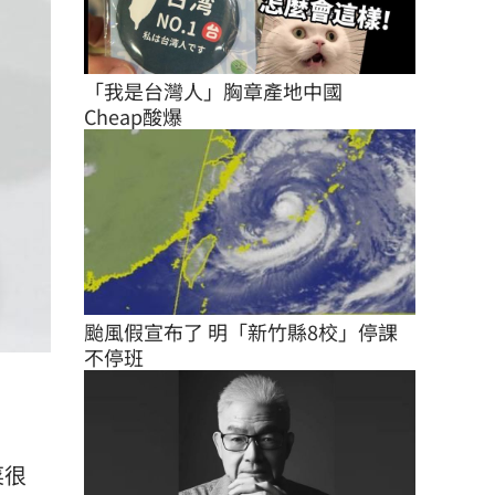
「我是台灣人」胸章產地中國　
Cheap酸爆
颱風假宣布了 明「新竹縣8校」停課
不停班
菜很