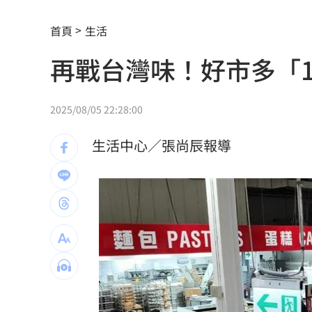
放雙手騎車喊手麻！騎士遭打臉仍判罰
首頁
生活
夢幻跨團合體！SUMMER ANJELS重現
再戰台灣味！好市多「
新／女大生伴兒屍6日聲押...法官裁定請
我駐日內瓦處長遭爆惡行 外交部啟動
2025/08/05 22:28:00
首次影像被打臉 伊朗新最高領袖傳病
生活中心／張尚辰報導
SBS歌謠大戰驚見放送事故！3主持人齊
清大校長續任秒出國選校長！高為元道
影片曝光！台中囂張男揮刀還尿在警身
AND2BLE、ALD1黑白對決！神級舞台
獨／再爆隨機攻擊？婦控外送員無故賞