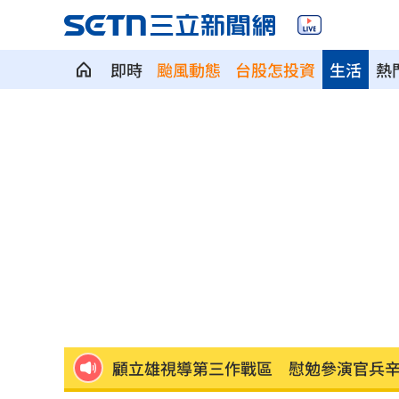
即時
颱風動態
台股怎投資
生活
熱
狂飆後考驗來了！下週1指標恐掀美股暴
蔣萬安再提疫苗封存30年！周軒引判決
2026全球移居排名 台灣「第5」贏日韓
革命衛隊要美滿足條件 否則不開放荷
ALLDAY PROJECT太狂！LIVE實力震
顧立雄視導第三作戰區 慰勉參演官兵