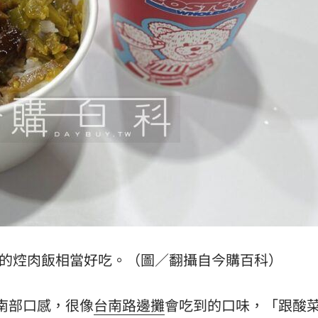
出的焢肉飯相當好吃。（圖／翻攝自今購百科）
南部口感，很像
台南
路邊攤
會吃到的口味，「跟酸