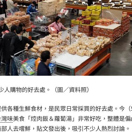
掉
20:08
0:08
烏龍
20:01
少人購物的好去處。（圖／資料照）
」氣
12:00
提供各種生鮮食材，是民眾日常採買的好去處。今（
成形
12:00
台灣味
美食「焢肉飯＆蘿蔔湯」非常好吃，整體是偏
南部人去嚐鮮，貼文發出後，吸引不少人熱烈討論。
場！
10:30