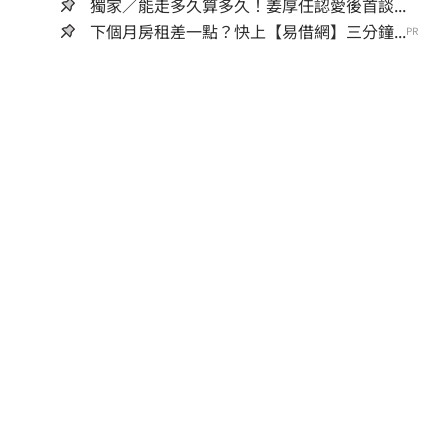
獨家／能走多久算多久！姜厚任認愛後首談...
下個月房租差一點？快上【易借網】三分鐘...
PR