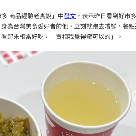
熱潮
10:00
市多 商品經驗老實說」中
發文
，表示昨日看到好市
15
，身為台灣美食愛好者的他，立刻就跑去嚐鮮，餐點
，看起來相當好吃，「賣相我覺得蠻可以的」。