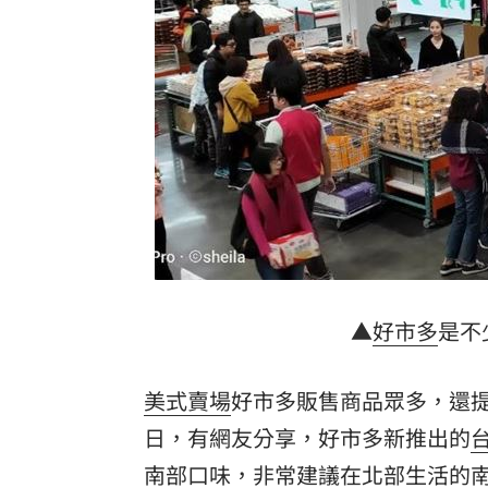
產蛋量下降 本週「蛋價漲3元」
20:08
KISS OF LIFE飆唱 秀經典擦汗全場瘋
台股7月大回檔！0050申購額再破紀錄
2
2000人堵教堂搶看C羅婚禮 竟是超大
台灣彩券開獎直播中
20:31
LIVE三立+24小時直播
15:27
三立iNEWS新聞台線上直播
18:00
▲
好市多
是不
台彩父親節推新刮刮樂千萬頭獎超「爸
美式賣場
好市多販售商品眾多，還
商場戰國來臨 台中「頂奢大道」逐漸
日，有網友分享，好市多新推出的
南部口味，非常建議在北部生活的
「拍片人的多重宇宙」職涯論壇9/12登