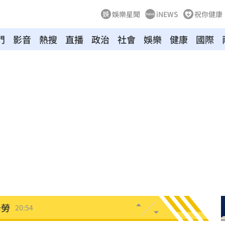
娛樂星聞
iNEWS
祝你健康
門
影音
熱搜
直播
政治
社會
娛樂
健康
國際
動
20:58
開酸
20:57
20:57
莫茲
20:56
撼全場
20:55
辛勞
20:54