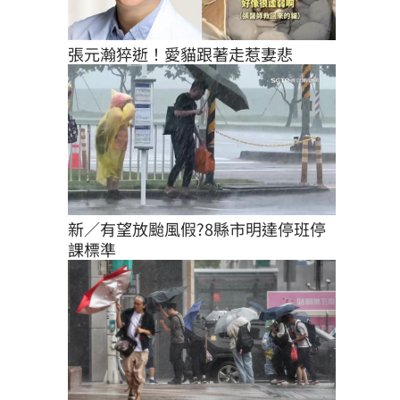
張元瀚猝逝！愛貓跟著走惹妻悲
新／有望放颱風假?8縣市明達停班停
課標準