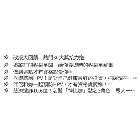
改版大回饋 熱門3C大獎接力送
追蹤訂閱娛樂星聞 給你最即時的娛樂星鮮事
做到這點才有資格說愛你
PR
立即諮詢HPV！是對自己健康最好的投資，把握現在不
PR
嫌晚！
伴侶和妳一起預防HPV，才有資格說愛妳！
PR
慈濟遭詐10.6億！名醫「神比喻」點名3角色 眾人一看
秒懂讚：好傳神