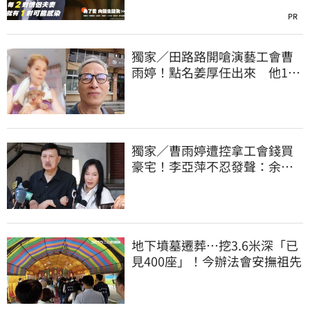
PR
獨家／田路路開嗆演藝工會曹
雨婷！點名姜厚任出來 他16
字回應了
獨家／曹雨婷遭控拿工會錢買
豪宅！李亞萍不忍發聲：余天
管工會都貼錢
地下墳墓遷葬…挖3.6米深「已
見400座」！今辦法會安撫祖先