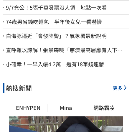
9/7充公！5張千萬發票沒人領 地點一次看
74歲男省錢吃麵包 半年後女兒一看嚇慘
白海豚逼近「會發陸警」？氣象署最新說明
直呼難以諒解！張景森喊「慈濟最高層應有人下
台」：受害者是捐款的大眾
小確幸！一早入帳4.2萬 還有18筆錢連發
熱搜新聞
更多
ENHYPEN
Mina
網路霸凌