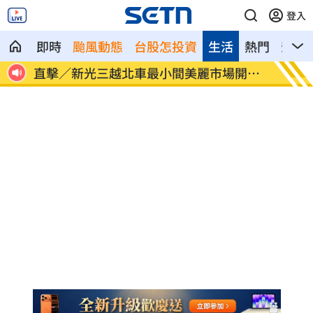
登入
即時
颱風動態
台股怎投資
生活
熱門
影音
大解
直擊／新光三越北車最小間美麗市場開
車禍撞
幕！
解