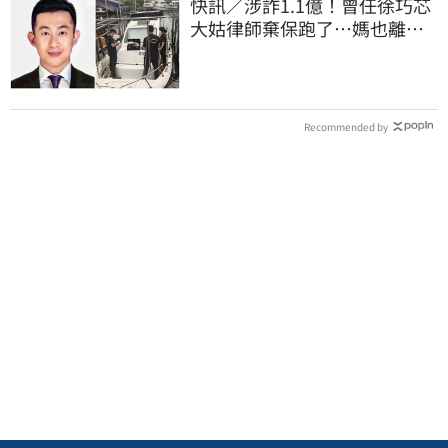
快訊／涉詐1.1億！曾任徐巧芯
大姑律師棄保跑了…媽也離
境 桃檢發通緝
Recommended by