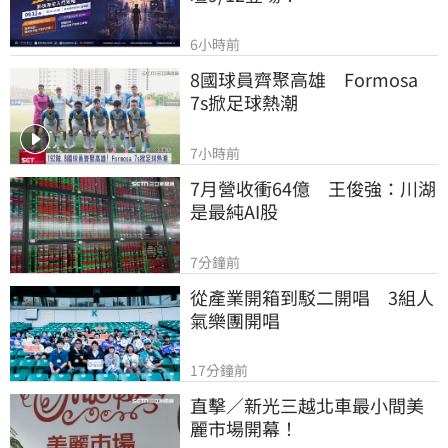
6小時前
8國球員齊聚高雄　Formosa 
7s掀足球熱潮
7小時前
7月營收衝64億　王俊強：川湖
是最純AI股
7分鐘前
從產業開箱到駁二開唱　3組人
氣樂團開唱
17分鐘前
直擊／新光三越北車最小間美
麗市場開幕！