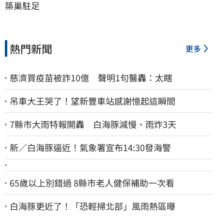
築巢駐足
熱門新聞
更多
慈濟買疫苗被詐10億 聲明1句醫轟：太瞎
吊車大王哭了！望新豐車站感謝憶起這瞬間
7縣市大雨特報開轟 白海豚減慢、雨炸3天
新／白海豚逼近！氣象署宣布14:30發海警
65歲以上別錯過 8縣市老人健保補助一次看
白海豚更近了！「恐輕掃北部」風雨熱區曝