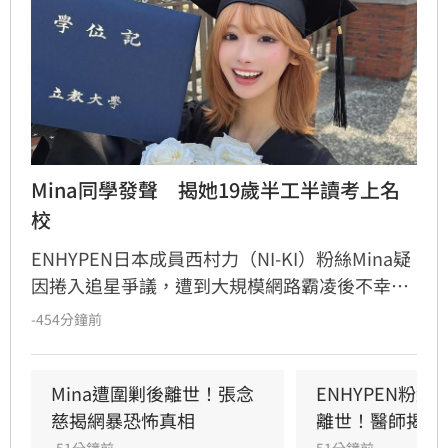
Mina同學發聲　揭她19歲半工半讀考上名
校
ENHYPEN日本成員西村力（NI-KI）粉絲Mina疑
因捲入追星爭議，遭到大規模網路霸凌後不幸離
世，事件持續引發討論。隨著外界關注升高，近
-454分鐘前
日Mina的大學同學首度公開發聲，不僅還原她一
路半工半讀完成學業的人生歷程，也駁斥外界將
她貼上「素質低」、「認知不足」等標籤，希望
Mina遭圍剿後離世！張念
ENHYPEN粉絲
大家能看見真正的她。
慈揭網暴恐怖真相
離世！醫師揭警
-51分鐘前
51分鐘前