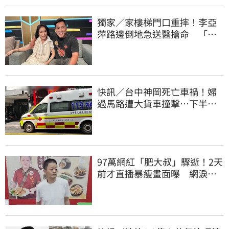
獨家／家樓梯門口重摔！李亞
萍路邊倒地急送醫搶命 「最
新傷況」曝
快訊／台中神岡死亡車禍！婦
過馬路遭大貨車撞擊…下半身
輾碎慘死路口
97萬網紅「肥大叔」驟逝！2天
前才直播暴瘦畫面曝 網淚
崩：一路好走