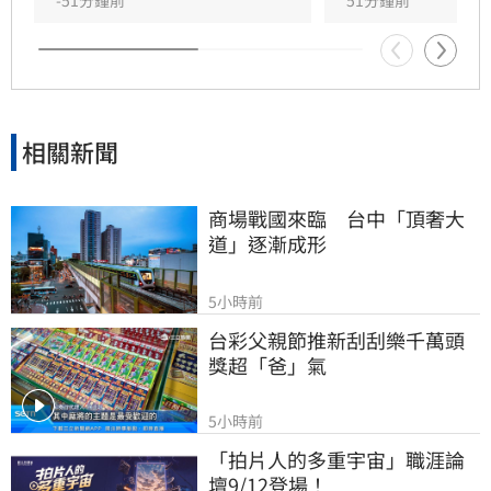
相關新聞
商場戰國來臨　台中「頂奢大
道」逐漸成形
5小時前
台彩父親節推新刮刮樂千萬頭
獎超「爸」氣
5小時前
「拍片人的多重宇宙」職涯論
壇9/12登場！