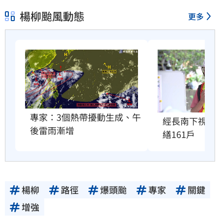
楊柳颱風動態
更多
專家：3個熱帶擾動生成、午
經長南下視察
後雷雨漸增
繕161戶
楊柳
路徑
爆頭颱
專家
關鍵
增強