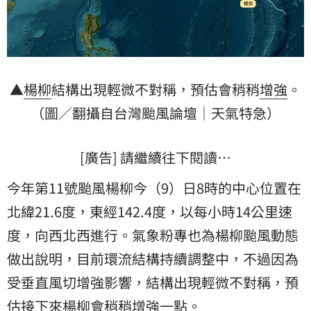
▲
楊柳
結構出現輕微不對稱，預估會稍稍
增強
。
（圖／翻攝自台灣颱風論壇｜天氣特急）
[廣告] 請繼續往下閱讀…
今年第11號颱風楊柳今（9）日8時的中心位置在
北緯21.6度，東經142.4度，以每小時14公里速
度，向西北西進行。氣象粉專也為楊柳颱風動態
做出說明，目前環流結構持續調整中，不過因為
受垂直風切增強影響，結構出現輕微不對稱，預
估接下來楊柳會稍稍增強一點。