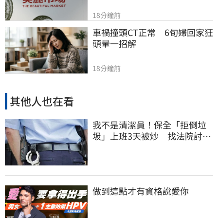
18分鐘前
車禍撞頭CT正常　6旬婦回家狂
頭暈一招解
18分鐘前
其他人也在看
我不是清潔員！保全「拒倒垃
圾」上班3天被炒 找法院討公
道結果出爐
做到這點才有資格說愛你