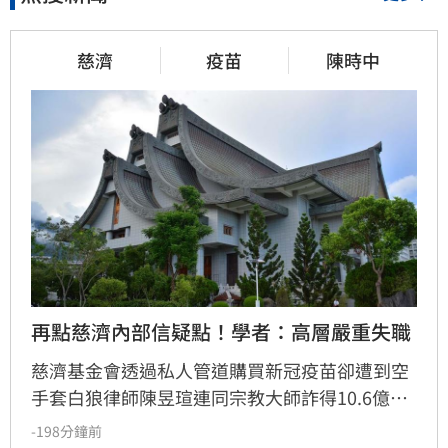
慈濟
疫苗
陳時中
再點慈濟內部信疑點！學者：高層嚴重失職
慈濟基金會透過私人管道購買新冠疫苗卻遭到空
手套白狼律師陳昱瑄連同宗教大師詐得10.6億
元，案情曝光後引發社會熱議，紛紛質疑慈濟被
-198分鐘前