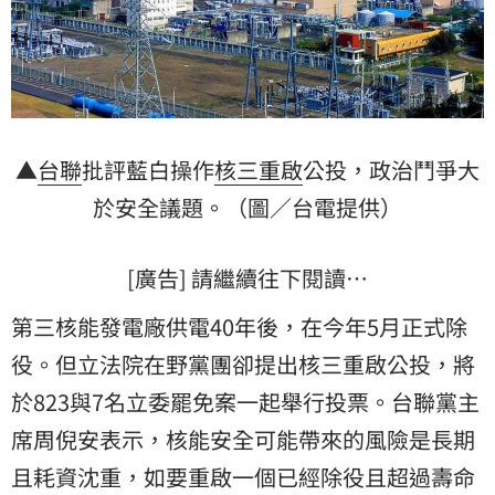
▲
台聯
批評藍白操作
核三重啟
公投，政治鬥爭大
於安全議題。（圖／台電提供）
[廣告] 請繼續往下閱讀…
第三核能發電廠供電40年後，在今年5月正式除
役。但立法院在野黨團卻提出核三重啟公投，將
於823與7名立委罷免案一起舉行投票。台聯黨主
席周倪安表示，核能安全可能帶來的風險是長期
且耗資沈重，如要重啟一個已經除役且超過壽命