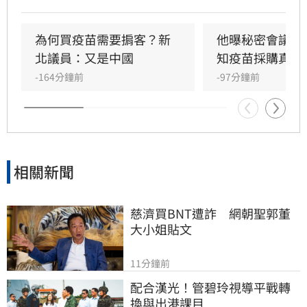
詐騙十億怎麼如此淡定。雖然慈濟已經聲明，又
發出內部信，但學者沈榮欽指出，慈濟的每次解
釋都暴露更多疑點，「慈濟的管理階層嚴重失
為何買疫苗需要掮客？新
他曝秘密會議：
職」。他還指出其中一段關於疫苗採購價格的內
北議員：又是中國
知疫苗採購真相
容根本不是事實，「我不知道為何慈濟高層能夠
-164分鐘前
-97分鐘前
說出這段話」。
相關新聞
慈濟買BNT遭詐　網朝聖郭董
大小姐貼文
11分鐘前
配合漢光！管碧玲視導平戰轉
換與出港課目