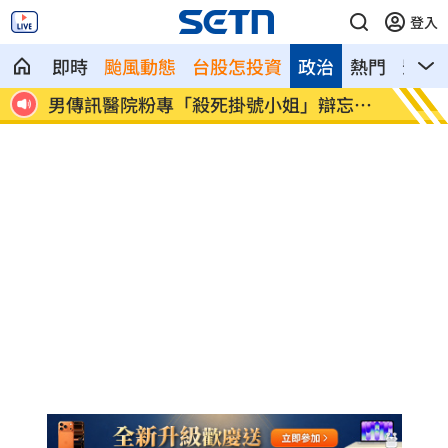
登入
即時
颱風動態
台股怎投資
政治
熱門
影音
楊光
男傳訊醫院粉專「殺死掛號小姐」辯忘吃
晚飯煮
藥