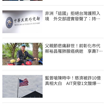
非洲「這國」拒絕台灣護照入
境 外交部證實發聲了：持續
交涉聯繫
父親節悲痛辭世！前彰化市代
蔡裕昌罹肺腺癌病逝 享壽71
歲
藍曾嗆陳時中！慈濟被詐10億
真相大白 AIT突發1文酸爆…
他笑：真的很會