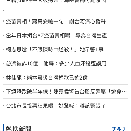
疫苗真相！蔣萬安嗆一句 謝金河痛心發聲
當年日本捐台AZ疫苗真相曝 專為台灣生產
柯志恩嗆「不跟陳時中道歉！」她示警1事
慈濟被詐10億 他轟：多少人血汗錢遭誤用
林佳龍：熊本震災台灣捐款已逾2億
下週恐跌破半年線！陳嘉偉警告台股反彈屬「逃命
波」：空頭大屠殺剛開始
台北市長投票結果曝 她驚喊：蔣該緊張了
熱搜新聞
更多