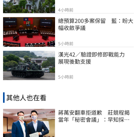
4小時前
總預算200多案保留　藍：盼大
幅收斂爭議
5小時前
漢光42／驗證即修即戰能力　
展現後勤支援
5小時前
其他人也在看
蔣萬安翻車拒道歉 莊競程揭
當年「秘密會議」：早知採購
真相卻喊擋疫苗