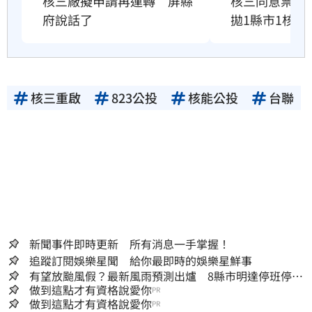
核三同意票43
核三廠擬申請再運轉　屏縣
拋1縣市1核電
府說話了
核三重啟
823公投
核能公投
台聯
新聞事件即時更新 所有消息一手掌握！
追蹤訂閱娛樂星聞 給你最即時的娛樂星鮮事
有望放颱風假？最新風雨預測出爐 8縣市明達停班停課
標準
做到這點才有資格說愛你
PR
做到這點才有資格說愛你
PR