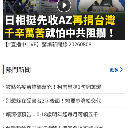
【#直播中LIVE】驚爆新聞線 20260808
熱門新聞
更多
被點名疫苗詐騙幫兇！柯志恩嗆1句網罵爆
別想躲在受害者3字後面！她要慈濟給交代
賴清德預告：0-18歲明年起每月可領五千
台籍教師在中國被拘禁！海基會揭可能原因