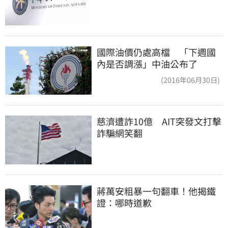
國際油價仍處高檔 「下週國
內是否調漲」中油公布了
(2016年06月30日)
慈濟遭詐10億　AIT突發文打擊
詐騙網笑翻
蔣萬安粗暴一句翻車！他揭鐵
證：哪時道歉