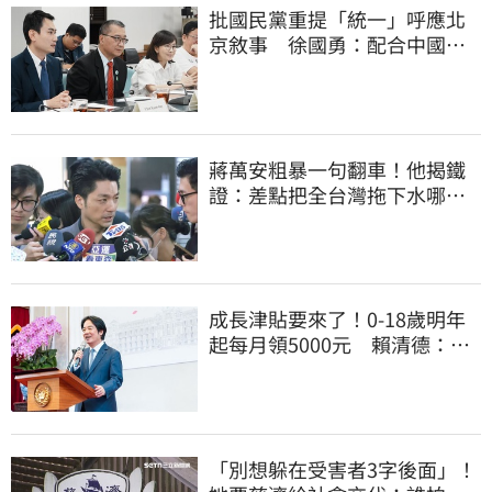
批國民黨重提「統一」呼應北
京敘事 徐國勇：配合中國削
弱國際對台信心
蔣萬安粗暴一句翻車！他揭鐵
證：差點把全台灣拖下水哪時
道歉
成長津貼要來了！0-18歲明年
起每月領5000元 賴清德：此
時不生更待何時
「別想躲在受害者3字後面」！