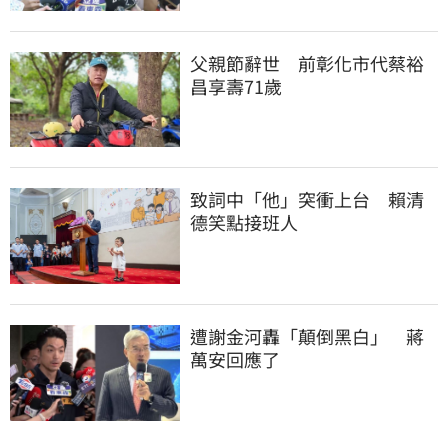
父親節辭世　前彰化市代蔡裕
昌享壽71歲
致詞中「他」突衝上台　賴清
德笑點接班人
遭謝金河轟「顛倒黑白」　蔣
萬安回應了