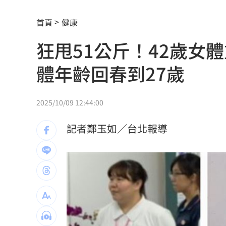
這大廠三支柱到位 全年EPS上看5.68元
首頁
健康
慈濟買BNT被詐10億！藍昔嗆擋疫苗網
狂甩51公斤！42歲女
它躋身美禁令受惠者 上半年EPS衝2.5
體年齡回春到27歲
高溫重創雞蛋產量 最快要等到9月才回
7月營收寫同期次高 聯寶訂單看到2027
2025/10/09 12:44:00
台股收復44000點大關 2關鍵看AI產業
記者鄭玉如／台北報導
他見搶案挺身相救遭圍毆亡！嫌犯最小1
扣款人數狂增4成 國泰小龍基金布局曝
車是我的、油也是我的 睡車竟被收住
24歲存款破百萬！她公開致富關鍵：超