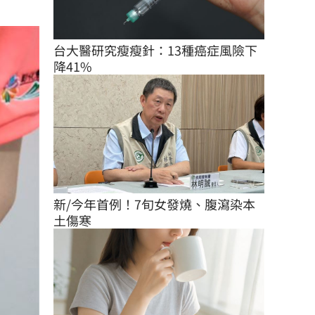
台大醫研究瘦瘦針：13種癌症風險下
降41%
新/今年首例！7旬女發燒、腹瀉染本
土傷寒