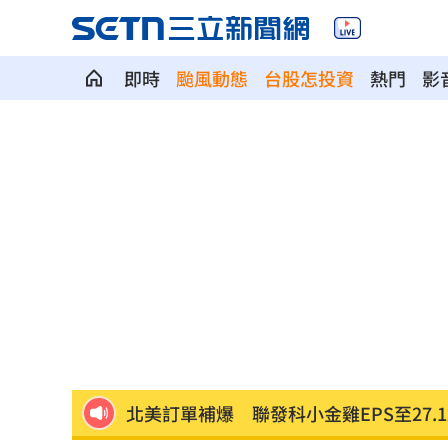
即時
颱風動態
台股怎投資
熱門
影
瞄準胃癌新療法 醣聯啟動一期臨床試
到了機場才知出不去！中國爆鎖國新法
7年前遭譏傻逼！他逆襲超車中國前首富
女兒一句話 兩老退休生活全變調
03:05
記憶體產能全被大廠包下 驚人漲價潮
北美訂單補爆 聯發科小金雞EPS至27.1
AI和你讀的不同！實測《時代》驚揭1真