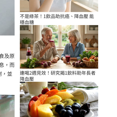
不是綠茶！1飲品助抗癌、降血壓 能
穩血糖
食及原
息，而
連喝2週見效！研究揭1飲料助年長者
謝，並
降血壓