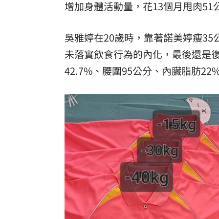
增加身體活動量，花13個月甩肉51
吳雅婷在20歲時，靠著諾美婷瘦35
未落實飲食行為的內化，最後還是復胖
42.7%、腰圍95公分、內臟脂肪2