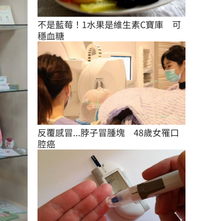
不是藍莓！1水果是維生素C寶庫　可
穩血糖
反覆感冒...脖子冒腫塊　48歲女罹口
腔癌