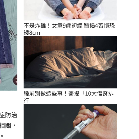
不是炸雞！女童9歲初經 醫揭4習慣恐
矮8cm
睡前別做這些事！醫揭「10大傷腎排
行」
症防治
相關，
。