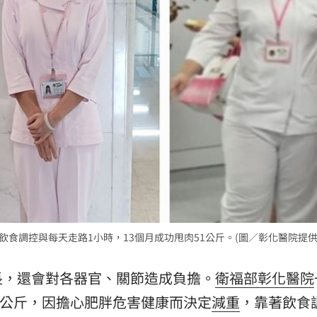
20元
01:00
驚
00:49
00:47
15
飲食調控與每天走路1小時，13個月成功甩肉51公斤。(圖／彰化醫院提供
長，還會對各器官、關節造成負擔。
衛福部彰化醫院
04公斤，因擔心肥胖危害健康而決定
減重
，靠著飲食