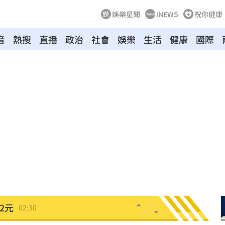
娛樂星聞
iNEWS
祝你健康
音
熱搜
直播
政治
社會
娛樂
生活
健康
國際
驗！
04:02
03:57
03:10
來襲
03:04
2元
02:30
相
02:10