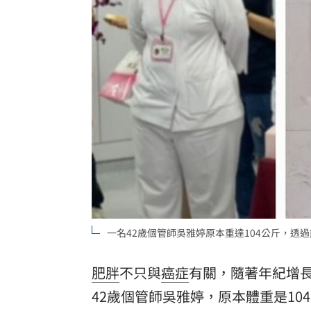
這大廠產能利用率衝90% 目標價上看2
埃及知名女星涉毒被判死 引發社會震
桃園聯隊奪世界青棒亞軍 張善政接機
台灣彩券開獎直播中
20:31
LIVE三立+24小時直播
15:27
三立iNEWS新聞台線上直播
18:00
理想混蛋號召粉絲跨海追星吃美食！
18:
一名42歲個管師吳雅婷原本重達104公斤，透過
肥胖
不只與
癌症
有關，隨著年紀增
42歲個管師吳雅婷，原本體重是1