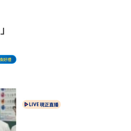
招」
換好禮
現正直播