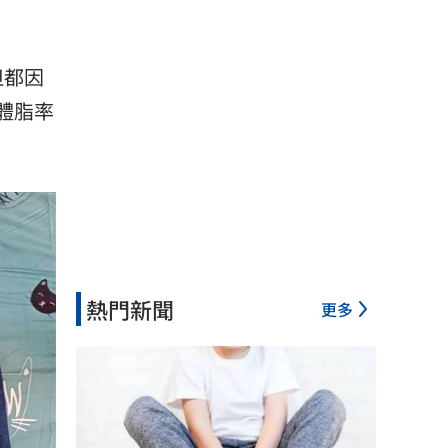
但都因
，體脂率
熱門新聞
更多