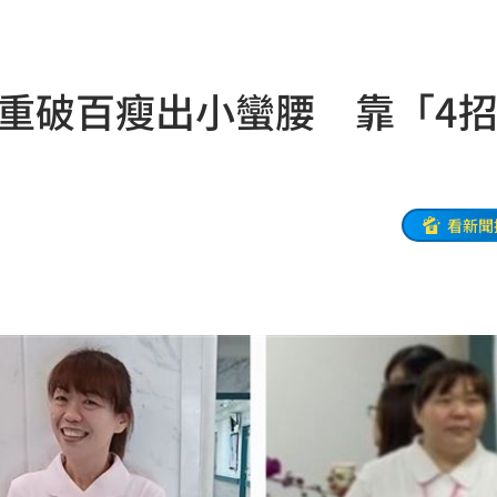
02:00
朝聖
01:35
體重破百瘦出小蠻腰 靠「4
8元
01:30
穩
01:26
年
01:20
看新聞
發展
01:13
2歲
01:10
光
01:05
宿費
01:04
孝順
01:02