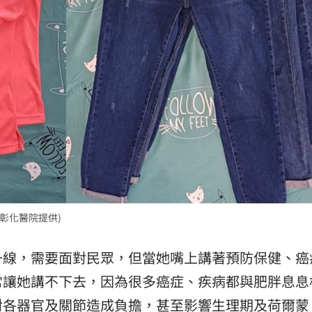
彰化醫院提供)
一線，需要面對民眾，但當她嘴上講著預防保健、癌
常讓她講不下去，因為很多癌症、疾病都與肥胖息息
對各器官及關節造成負擔，甚至影響生理期及荷爾蒙