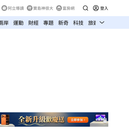
阿立導讀
寶島神很大
富房網
登入
兩岸
運動
財經
專題
新奇
科技
旅遊
汽車
寵物