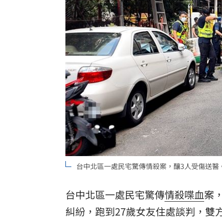
女兒一句話 兩老退休生活全變調
03:05
記憶體產能全被大廠包下 驚人漲價潮
北美訂單補爆 聯發科小金雞EPS至27.1
台灣彩券開獎直播中
20:31
LIVE三立+24小時直播
15:27
三立iNEWS新聞台線上直播
18:00
理想混蛋號召粉絲跨海追星吃美食！
18:
台中北區一處民宅驚傳情殺案，釀3人受傷送醫
台中北區一處民宅驚傳
情殺
喋血
案
糾紛，跑到27歲女友住處談判，雙