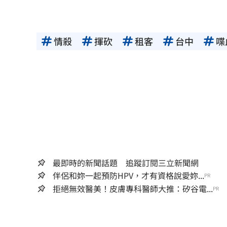
情殺
揮砍
租客
台中
喋
最即時的新聞話題 追蹤訂閱三立新聞網
伴侶和妳一起預防HPV，才有資格說愛妳...
PR
拒絕無效醫美！皮膚專科醫師大推：矽谷電...
PR