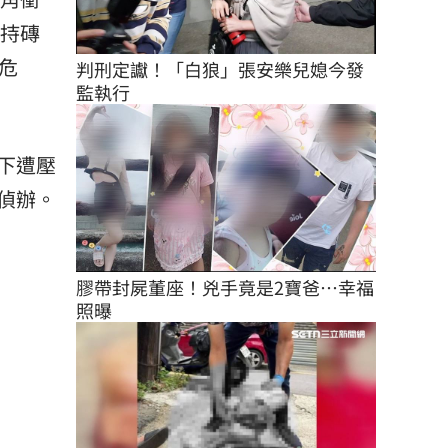
，持磚
危
判刑定讞！「白狼」張安樂兒媳今發
監執行
下遭壓
偵辦。
膠帶封屍董座！兇手竟是2寶爸…幸福
照曝