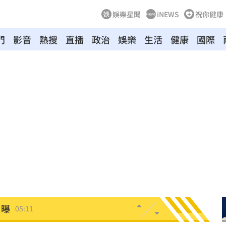
娛樂星聞
iNEWS
祝你健康
門
影音
熱搜
直播
政治
娛樂
生活
健康
國際
張了
05:33
罵爆
05:32
成
05:30
嗨
05:30
！
05:25
」曝
05:11
」
05:10