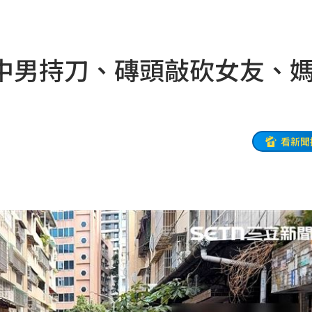
用」
05:10
中男持刀、磚頭敲砍女友、
:00
看新聞
8
牛！
04:22
驗！
04:02
03:57
03:10