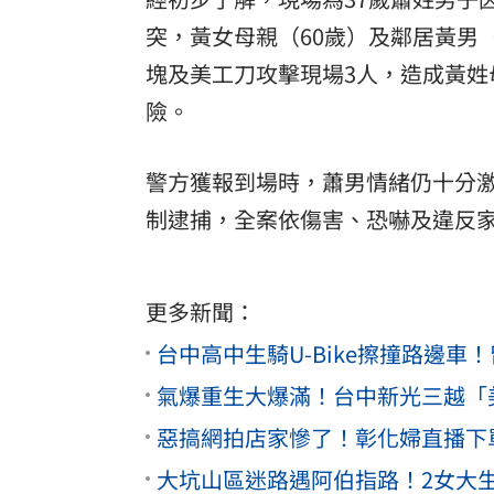
突，黃女母親（60歲）及鄰居黃男
塊及美工刀攻擊現場3人，造成黃姓
險。
警方獲報到場時，蕭男情緒仍十分
制逮捕，全案依傷害、恐嚇及違反
更多新聞：
台中高中生騎U-Bike擦撞路邊
氣爆重生大爆滿！台中新光三越「
惡搞網拍店家慘了！彰化婦直播下
大坑山區迷路遇阿伯指路！2女大