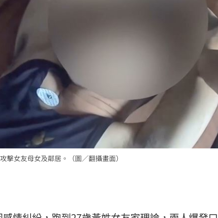
攻擊女友母女及鄰居。（圖／翻攝畫面）
因感情糾紛，跑到27歲黃姓女友家理論，兩人爆發