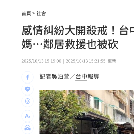
養生村倒了怎麼辦？永豐信託「專款專
首頁
社會
遭台灣父母折磨？黃仁勳吐心聲
05:09
感情糾紛大開殺戒！台
慶祝退休返家途中 她埋下未爆彈
05:02
媽…鄰居救援也被砍
智財局進駐文博會！連辦7天免費諮詢
05
2025/10/13 15:19:00
2025/10/13 15:21:55
更新
ETF爆208億逃命潮！ 溫建勳揭買盤
04:2
記憶體加金融雙王牌 這檔瞄準韓股長
記者吳泊萱／
台中
報導
台中社宅驚見中國國徽！網全炸鍋
04:09
瞄準胃癌新療法 醣聯啟動一期臨床試
到了機場才知出不去！中國爆鎖國新法
7年前遭譏傻逼！他逆襲超車中國前首富