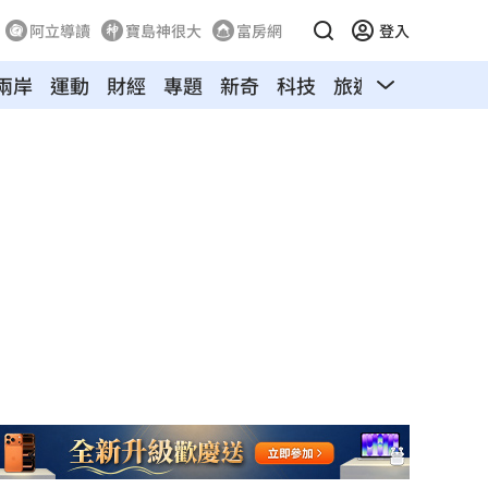
阿立導讀
寶島神很大
富房網
登入
兩岸
運動
財經
專題
新奇
科技
旅遊
汽車
寵物