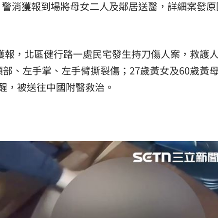
，警消獲報到場將母女二人及鄰居送醫，詳細案發原
4分獲報，北區健行路一處民宅發生持刀傷人案，救護
頭部、左手掌、左手臂撕裂傷；27歲黃女及60歲黃
醒，被送往中國附醫救治。