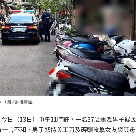
來襲
03:04
2元
02:30
15
。（圖／翻攝畫面）
，今日（13日）中午11時許，一名37歲蕭姓男子疑
方一言不和，男子怒持美工刀及磚頭攻擊女友與其母