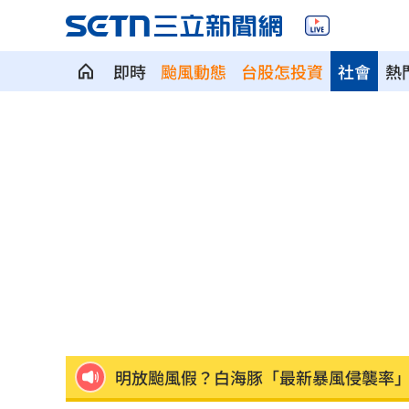
即時
颱風動態
台股怎投資
社會
熱
台北市長投票結果曝 她驚喊：蔣該緊
慈濟遭詐10億 陳時中4年前苦勸1句被
設備大廠的「他」！上半年獲利達去年6
外資砍它2萬張 38萬股東拿綠螢光棒自
美降關稅歐盟新制 創新板助攻電動車
明放颱風假？白海豚「最新暴風侵襲率
外資狂砍！國家隊3億護盤「 這檔金融股