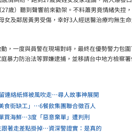
（27歲）聽到聲響前來勸架。不料蕭男竟情緒失控
母女及鄰居黃男受傷，幸好3人經送醫治療均無生命
激動，一度與員警在現場對峙，最終在優勢警力包圍
家庭暴力防治法等罪嫌逮捕，並移請台中地方檢察署
車！留連絡紙條被風吹走…尋人故事神展開
美食街缺工」…6餐飲集團聯合徵百人
單買海鮮…3度「惡意棄單」遭判刑
生跟著走差點掛掉…資深警證實：是真的