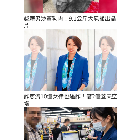
越籍男涉賣狗肉！9.1公斤犬屍掃出晶
片
詐慈濟10億女律也遇詐！借2億蓋天空
塔