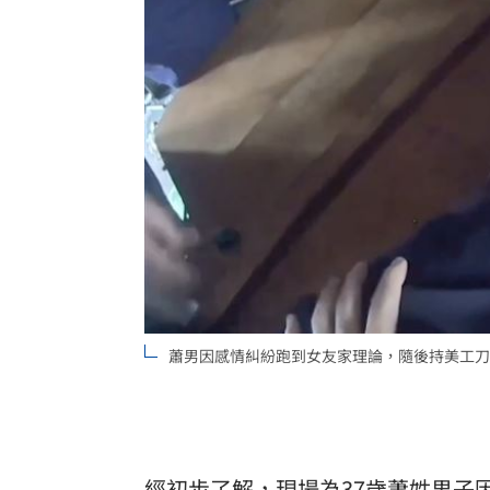
蕭男因感情糾紛跑到女友家理論，隨後持美工刀
經初步了解，現場為37歲蕭姓男子