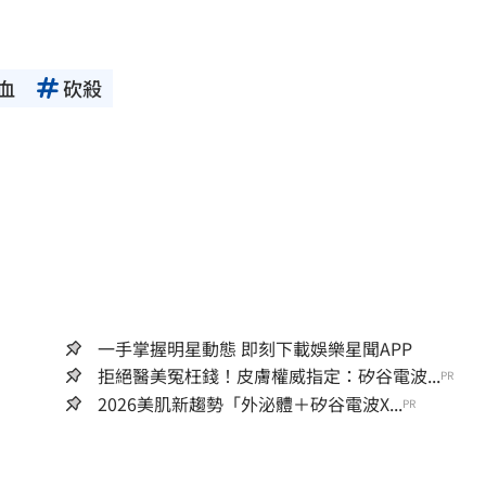
血
砍殺
一手掌握明星動態 即刻下載娛樂星聞APP
拒絕醫美冤枉錢！皮膚權威指定：矽谷電波...
PR
2026美肌新趨勢「外泌體＋矽谷電波X...
PR