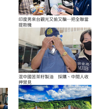
印度男來台觀光又偷又騙…把全聯當
提款機
混中國苦茶籽製油　採購、中間人收
押禁見