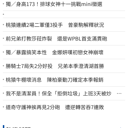
獨／身高173！排球女神十一挑戰mini徵選
桃猿連續2場二軍僅3投手 曾豪駒解釋狀況
前兄弟打教莎菈炸裂 還是WPBL首支滿貫砲
獨／暴露搞笑本性 金娜妍嘆初戀女神崩壞
勝騎士7局失2分好投 兄弟本季澄清湖首勝
桃猿牛棚壞消息 陳柏豪動刀確定本季報銷
我不是清潔員！保全「拒倒垃圾」上班3天被炒 找
法院討公道結果出爐
道奇守護神挨再見2分砲 遭逆轉苦吞7連敗