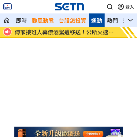
登入
即時
颱風動態
台股怎投資
運動
熱門
影音
全場
傅家接班人幕僚酒駕遭移送！公所火速准
颱風紫
辭
警