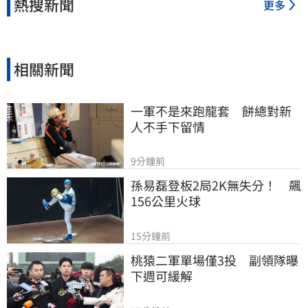
熱搜新聞
更多
相關新聞
一軍不是來跑龍套　餅總對新
人不手下留情
9分鐘前
孫易磊登板2局2K無失分！　飆
156公里火球
15分鐘前
桃猿二軍單場僅3投　副領隊曝
下週可緩解