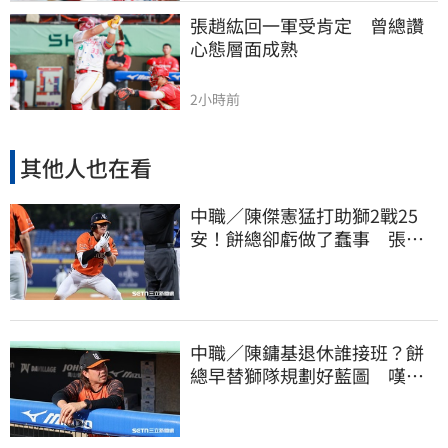
張趙紘回一軍受肯定　曾總讚
心態層面成熟
2小時前
其他人也在看
中職／陳傑憲猛打助獅2戰25
安！餅總卻虧做了蠢事 張翔
短打傷退不樂觀
中職／陳鏞基退休誰接班？餅
總早替獅隊規劃好藍圖 嘆新
生代安定感不足