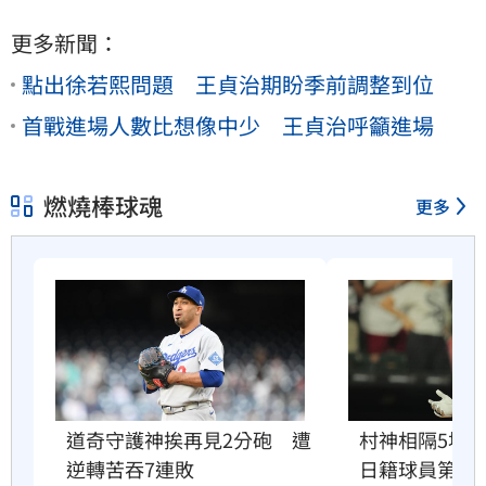
更多新聞：
點出徐若熙問題 王貞治期盼季前調整到位
首戰進場人數比想像中少 王貞治呼籲進場
燃燒棒球魂
更多
道奇守護神挨再見2分砲　遭
村神相隔5場炸
逆轉苦吞7連敗
日籍球員第2