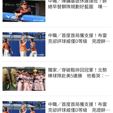
中職／陳鏞基退休誰接班？餅
總早替獅隊規劃好藍圖 嘆新
生代安定感不足
中職／首度首局獲支援！布雷
克卻評球威僅D等級 見證餅總
400勝有感而發
獨家／穿破鞋拚回冠軍！北勢
棒球隊赴美5連勝 他看哭：台
灣囡仔的韌性
中職／首度首局獲支援！布雷
克卻評球威僅D等級 見證餅總