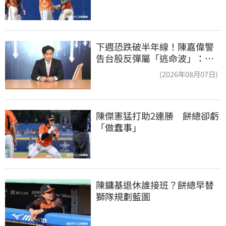
下週恐跌破半年線！陳嘉偉警
告台股反彈屬「逃命波」：空
頭大屠殺剛開始
(2026年08月07日)
陳傑憲猛打助2連勝　餅總卻虧
「做蠢事」
陳鏞基退休誰接班？餅總早替
獅隊規劃藍圖