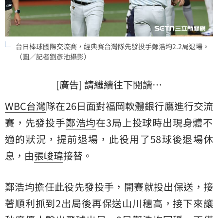
台日棒球國際交流賽，經典賽台灣隊先發投手鄭浩均2.2局退場。
（圖／記者劉彥池攝影）
[廣告] 請繼續往下閱讀…
WBC
台灣
隊在26日面對福岡軟體銀行鷹進行交流
賽，先發投手
鄭浩均
在3局上投球時出現身體不
適的狀況，提前退場，此役用了58球後退場休
息，由
張峻瑋
接替。
鄭浩均擔任此役先發投手，開賽就投出保送，接
著順利抓到2出局後再保送山川穗高，接下來讓