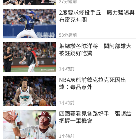
27分鐘前
2度要求修投手丘　魔力藍曝與
布雷克有關
58分鐘前
葉總讚各隊洋將　聞阿部雄大
被註銷好吃驚
1小時前
NBA灰熊前鋒克拉克死因出
爐：毒品意外
1小時前
四國賽看見各路好手　張趙紘
把握一軍機會
1小時前