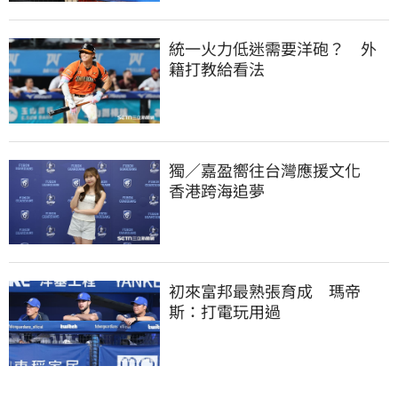
統一火力低迷需要洋砲？　外
籍打教給看法
獨／嘉盈嚮往台灣應援文化　
香港跨海追夢
初來富邦最熟張育成　瑪帝
斯：打電玩用過