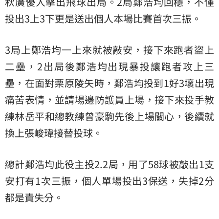
秋廣優人擊出飛球出局。2局鄭浩均回穩，不僅
投出3上3下更是送出個人本場比賽首次三振。
3局上鄭浩均一上來就被敲安，接下來跑者盜上
二壘，2出局後鄭浩均出現暴投讓跑者攻上三
壘，在面對栗原陵矢時，鄭浩均投到1好3壞出現
痛苦表情，並請場邊防護員上場，接下來投手教
練林岳平和總教練曾豪駒先後上場關心，後續就
換上張峻瑋接替投球。
總計鄭浩均此役主投2.2局，用了58球被敲出1支
安打有1次三振，個人單場投出3保送，失掉2分
都是責失分。