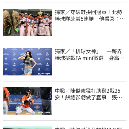
獨家／穿破鞋拚回冠軍！北勢
棒球隊赴美5連勝 他看哭：台
灣囡仔的韌性
獨家／「排球女神」十一跨界
棒球挑戰FA mini徵選 身高
173竟成應援劣勢
中職／陳傑憲猛打助獅2戰25
安！餅總卻虧做了蠢事 張翔
短打傷退不樂觀