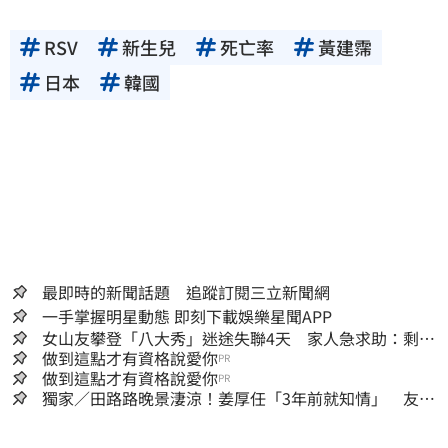
RSV
新生兒
死亡率
黃建霈
日本
韓國
最即時的新聞話題 追蹤訂閱三立新聞網
一手掌握明星動態 即刻下載娛樂星聞APP
女山友攀登「八大秀」迷途失聯4天 家人急求助：剩我
媽還沒找到
做到這點才有資格說愛你
PR
做到這點才有資格說愛你
PR
獨家／田路路晚景淒涼！姜厚任「3年前就知情」 友人
私下援助內幕曝光