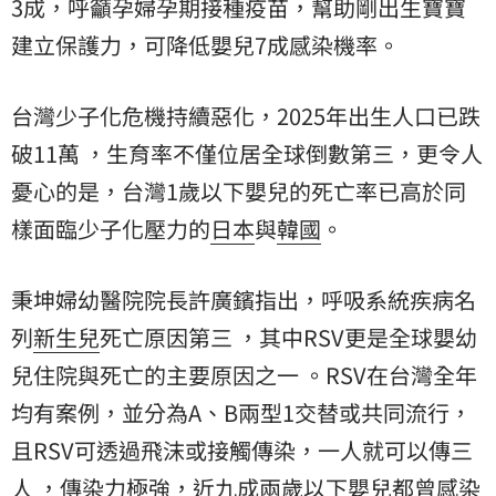
3成，呼籲孕婦孕期接種疫苗，幫助剛出生寶寶
建立保護力，可降低嬰兒7成感染機率。
台灣少子化危機持續惡化，2025年出生人口已跌
破11萬 ，生育率不僅位居全球倒數第三，更令人
憂心的是，台灣1歲以下嬰兒的死亡率已高於同
樣面臨少子化壓力的
日本
與
韓國
。
秉坤婦幼醫院院長許廣鑌指出，呼吸系統疾病名
列
新生兒
死亡原因第三 ，其中RSV更是全球嬰幼
兒住院與死亡的主要原因之一 。RSV在台灣全年
均有案例，並分為A、B兩型1交替或共同流行，
且RSV可透過飛沫或接觸傳染，一人就可以傳三
人 ，傳染力極強，近九成兩歲以下嬰兒都曾感染