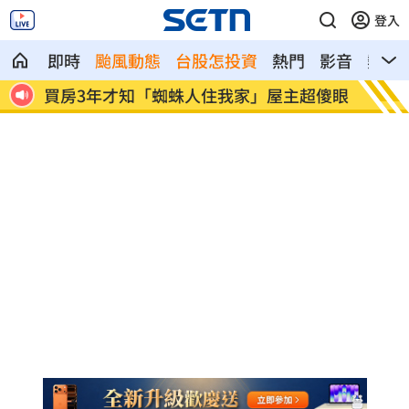
登入
即時
颱風動態
台股怎投資
熱門
影音
熱搜
超傻眼
生日變親人忌日！直升機慶祝墜機4人罹難
台中小
曝