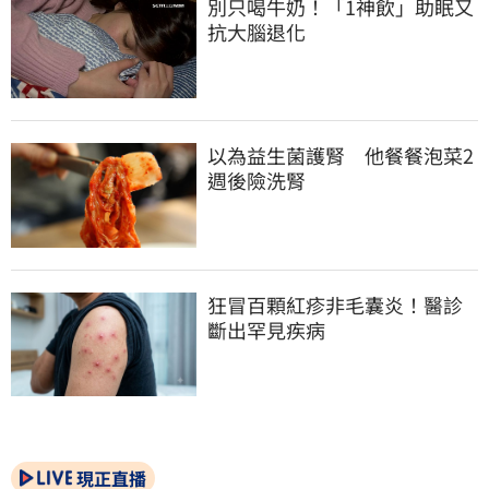
別只喝牛奶！「1神飲」助眠又
抗大腦退化
以為益生菌護腎　他餐餐泡菜2
週後險洗腎
狂冒百顆紅疹非毛囊炎！醫診
斷出罕見疾病
現正直播