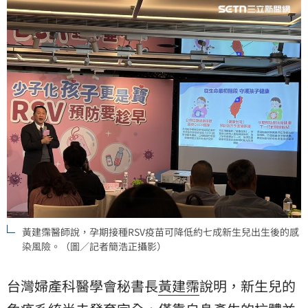
黃建霈醫師說，孕期接種RSV疫苗可降低約七成新生兒出生後的感
染風險。（圖／記者簡浩正攝影）
台灣婦產科醫學會秘書長
黃建霈
說明，新生兒的