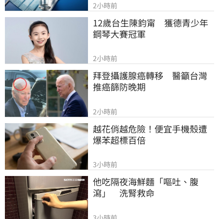
2小時前
12歲台生陳鈞甯　獲德青少年
鋼琴大賽冠軍
2小時前
拜登攝護腺癌轉移　醫籲台灣
推癌篩防晚期
2小時前
越花俏越危險！便宜手機殼遭
爆苯超標百倍
3小時前
他吃隔夜海鮮麵「嘔吐、腹
瀉」　洗腎救命
3小時前