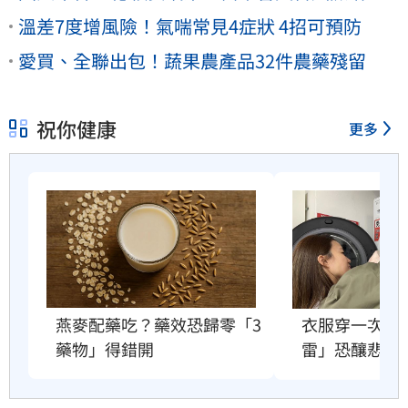
溫差7度增風險！氣喘常見4症狀 4招可預防
愛買、全聯出包！蔬果農產品32件農藥殘留
祝你健康
更多
衣服穿一次就
燕麥配藥吃？藥效恐歸零「3
雷」恐釀悲劇
藥物」得錯開