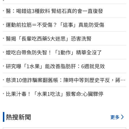
醫：喝錯這3種飲料 腎結石真的會一直復發
運動前拉筋＝不受傷？「這事」真能防受傷
醫揭「長輩吃西藥5大迷思」恐害洗腎
嬤吃白帶魚防失智！「1動作」精華全沒了
研究曝「1水果」能改善脂肪肝：6週就見效
慈濟10億詐騙案翻舊帳：陳時中等到歷史平反，蔣萬
安償還2022政治利息
比果汁毒！「水果1吃法」狠奪命:心臟驟停
熱搜新聞
更多