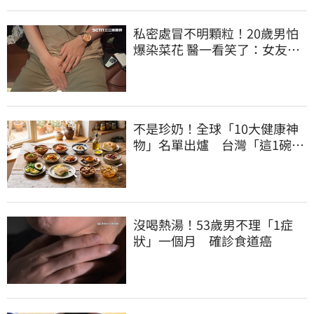
私密處冒不明顆粒！20歲男怕
爆染菜花 醫一看笑了：女友常
誤會
不是珍奶！全球「10大健康神
物」名單出爐 台灣「這1碗」
霸氣上榜
沒喝熱湯！53歲男不理「1症
狀」一個月 確診食道癌