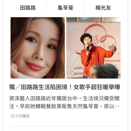
田路路
龜苓膏
楊光友
獨／田路路生活陷困境！女歌手超狂暖舉曝
資深藝人田路路近年獨居台中，生活境況備受關
注。早前她轉戰餐飲業販售天然龜苓膏，原以為
事業漸入佳境，卻因身體狀況欠佳及腳傷復發，
-357分鐘前
緊急宣布龜苓膏業務暫時停擺。田路路透過社群
發文向客戶致歉，懇請外界體諒其年事已高，需