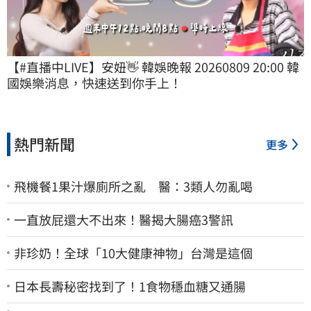
【#直播中LIVE】安妞👋 韓娛晚報 20260809 20:00 韓
國娛樂消息，快速送到你手上！
熱門新聞
更多
飛機餐1果汁爆廁所之亂 醫：3類人勿亂喝
一直放屁還大不出來！醫揭大腸癌3警訊
非珍奶！全球「10大健康神物」台灣是這個
日本長壽秘密找到了！1食物穩血糖又通腸