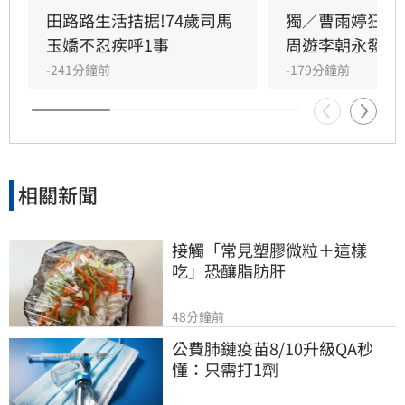
優先處理私人事務並調養身體。長期相挺的歌手
田路路生活拮据!74歲司馬
獨／曹雨婷狂遭
乾妹奕君也證實此消息。
玉嬌不忍疾呼1事
周遊李朝永發聲
-241分鐘前
-179分鐘前
相關新聞
接觸「常見塑膠微粒＋這樣
吃」恐釀脂肪肝
48分鐘前
公費肺鏈疫苗8/10升級QA秒
懂：只需打1劑