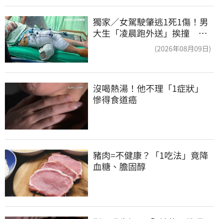
獨家／女駕駛肇逃1死1傷！男
大生「凌晨跑外送」挨撞 媽
淚：家快瓦解
(2026年08月09日)
沒喝熱湯！他不理「1症狀」　
慘得食道癌
豬肉=不健康？「1吃法」竟降
血糖、膽固醇