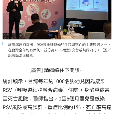
許廣鑌醫師指出，RSV是全球嬰幼兒住院與死亡的主要原因之一 ，
在台灣全年均有案例，並分為A、B兩型1交替或共同流行。（圖／
記者簡浩正攝影）
[廣告] 請繼續往下閱讀…
統計顯示，台灣每年約1000名嬰幼兒因為感染
RSV
（呼吸道細胞融合病毒）住院 ，身陷重症甚
至死亡風險。醫師指出，0至6個月嬰兒是感染
RSV風險最高族群，重症比例約1％、
死亡率
高達