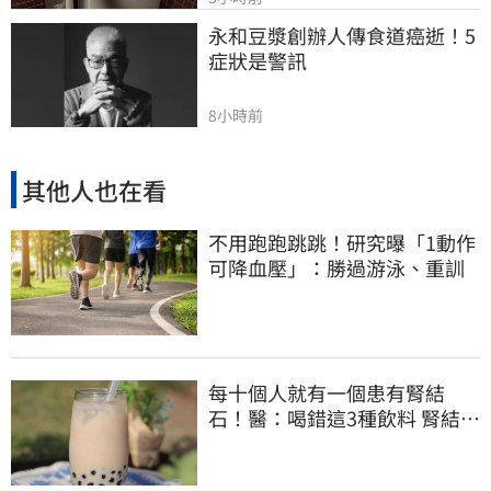
永和豆漿創辦人傳食道癌逝！5
症狀是警訊
8小時前
其他人也在看
不用跑跑跳跳！研究曝「1動作
可降血壓」：勝過游泳、重訓
每十個人就有一個患有腎結
石！醫：喝錯這3種飲料 腎結石
真的會一直復發