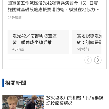
國軍第五作戰區漢光42號實兵演習今（6）日實
施關鍵基礎設施應援要港防衛，模擬在地協力者
襲擾港區重要設施，由港務警察先期應處，並依
28分鐘前
機制向第五作戰區請求應援，戰備部隊迅速投入
應援，驗證軍警消及海巡協同重要目標防護能
力。
漢光42／南部明防空演
實地視導漢光演
習　季連成坐鎮兵推
統：訓練是戰力
4小時前
5小時前
相關新聞
放火垃圾山找相機！民宿稱誤
認按摩棒網怒