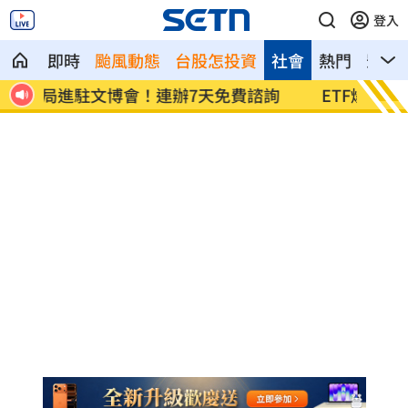
登入
即時
颱風動態
台股怎投資
社會
熱門
影音
詢
ETF爆208億逃命潮！ 溫建勳揭買盤
記憶體
牛！