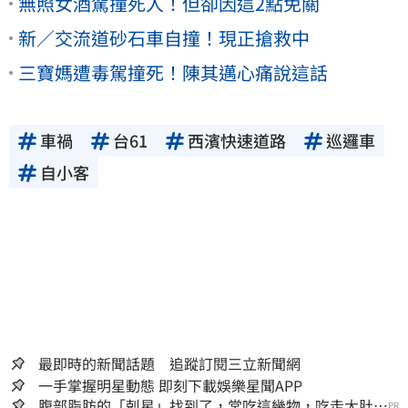
無照女酒駕撞死人！但卻因這2點免關
新／交流道砂石車自撞！現正搶救中
三寶媽遭毒駕撞死！陳其邁心痛說這話
車禍
台61
西濱快速道路
巡邏車
自小客
最即時的新聞話題 追蹤訂閱三立新聞網
一手掌握明星動態 即刻下載娛樂星聞APP
腹部脂肪的「剋星」找到了，常吃這幾物，吃走大肚
PR