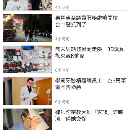
4小時前
男駕車至議員服務處嗆開槍　
台中警抓到了
4小時前
癌末男缺錢鋌而走險　3D玩具
熊夾藏K他命
6小時前
學霸牙醫槓離職員工　為3萬筆
電互告慘勝
6小時前
律師勾宗教大師「家族」詐慈
濟　僅她交保