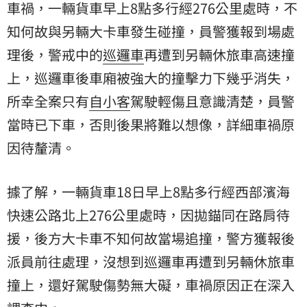
車禍
，一輛貨車早上8點多行經276公里處時，不
知何故與另輛大卡車發生碰撞，員警獲報到場處
理後，警戒中的
巡邏車
再遭到另輛休旅車高速撞
上，巡邏車後車廂被強大的撞擊力下幾乎消失，
所幸全案只有
自小客
駕駛輕傷且意識清楚，員警
當時已下車，否則後果將難以想像，詳細車禍原
因待釐清。
據了解，一輛貨車18日早上8點多行經西部濱海
快速公路北上276公里處時，因拋錨同在路肩待
援，後方大卡車不知何故當場追撞，警方獲報後
派員前往處理，沒想到巡邏車再遭到另輛休旅車
撞上，還好駕駛傷勢無大礙，車禍原因正在深入