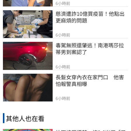
6小時前
慈濟遭詐10億買疫苗！他點出
更麻煩的問題
6小時前
毒駕無照還肇逃！南港瑪莎拉
蒂男到案認了
6小時前
長髮女穿內衣在家門口　他害
怕報警真相曝
6小時前
其他人也在看