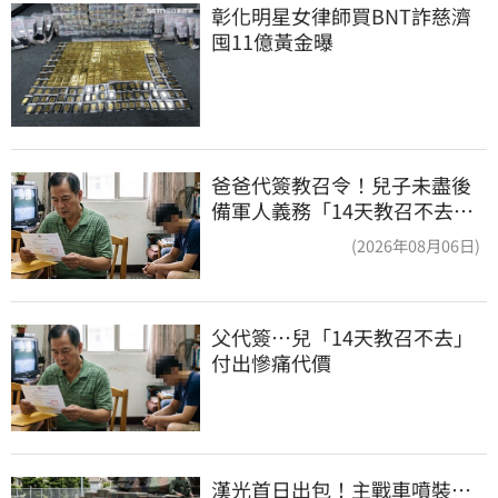
彰化明星女律師買BNT詐慈濟 
囤11億黃金曝
爸爸代簽教召令！兒子未盡後
備軍人義務「14天教召不去」
換3個月刑期
(2026年08月06日)
父代簽…兒「14天教召不去」
付出慘痛代價
漢光首日出包！主戰車噴裝…