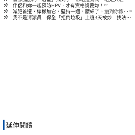
囊，瘦出小蠻腰
伴侶和妳一起預防HPV，才有資格說愛妳！
PR
減肥首選，檸檬加它，堅持一週，腰細了，瘦到你懷疑
PR
人生
我不是清潔員！保全「拒倒垃圾」上班3天被炒 找法院
討公道結果出爐
延伸閱讀