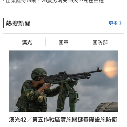
苗栗離奇命案！26歲男消失16天…死在田裡
熱搜新聞
更多
漢光
國軍
國防部
漢光42／第五作戰區實施關鍵基礎設施防衛