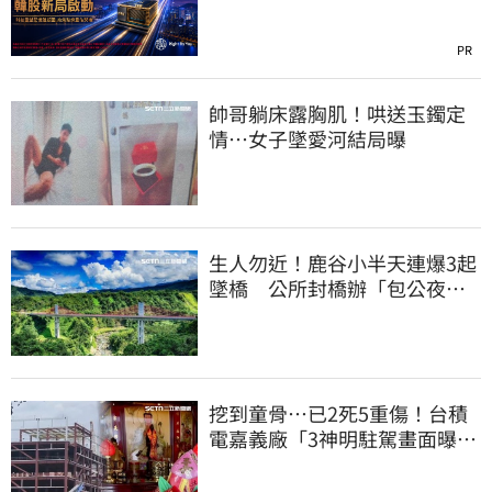
PR
帥哥躺床露胸肌！哄送玉鐲定
情…女子墜愛河結局曝
生人勿近！鹿谷小半天連爆3起
墜橋 公所封橋辦「包公夜
審」替亡魂伸冤
挖到童骨…已2死5重傷！台積
電嘉義廠「3神明駐駕畫面曝
光」