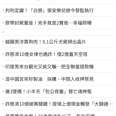
判刑定讞！「白狼」張安樂兒媳今發監執行
膠帶封屍董座！兇手竟是2寶爸…幸福照曝
越籍男涉賣狗肉！9.1公斤犬屍掃出晶片
詐慈濟10億女律也遇詐！借2億蓋天空塔
印度男來台觀光又偷又騙…把全聯當提款機
混中國苦茶籽製油 採購、中間人收押禁見
連3墜橋！小半天「包公夜審」替亡魂伸冤
詐慈濟10億破案關鍵！提領上億現金觸發「大額通
報」神鬼律師遭擊落內幕