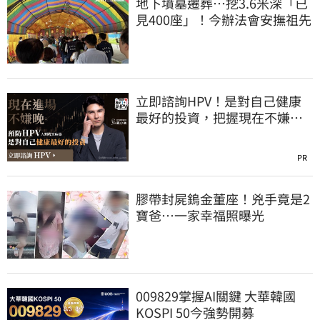
地下墳墓遷葬…挖3.6米深「已
見400座」！今辦法會安撫祖先
立即諮詢HPV！是對自己健康
最好的投資，把握現在不嫌
晚！
PR
膠帶封屍鎢金董座！兇手竟是2
寶爸…一家幸福照曝光
009829掌握AI關鍵 大華韓國
KOSPI 50今強勢開募