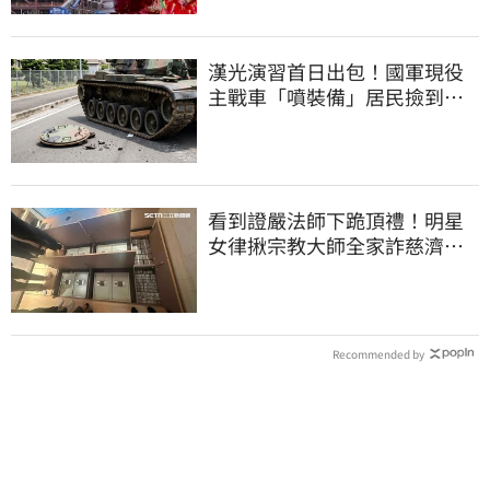
漢光演習首日出包！國軍現役
主戰車「噴裝備」居民撿到零
件…軍方說話了
看到證嚴法師下跪頂禮！明星
女律揪宗教大師全家詐慈濟…
全家爽睡黃金堆
Recommended by