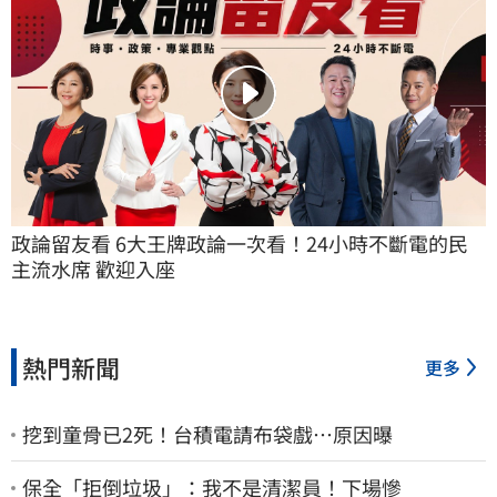
政論留友看 6大王牌政論一次看！24小時不斷電的民
主流水席 歡迎入座
熱門新聞
更多
挖到童骨已2死！台積電請布袋戲…原因曝
保全「拒倒垃圾」：我不是清潔員！下場慘