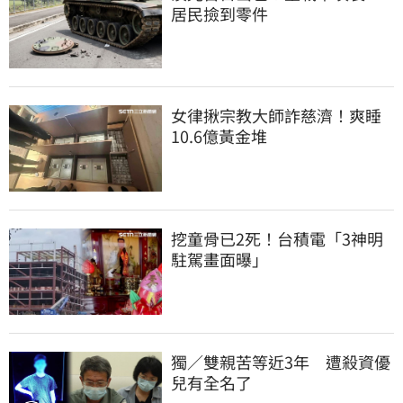
居民撿到零件
女律揪宗教大師詐慈濟！爽睡
10.6億黃金堆
挖童骨已2死！台積電「3神明
駐駕畫面曝」
獨／雙親苦等近3年　遭殺資優
兒有全名了