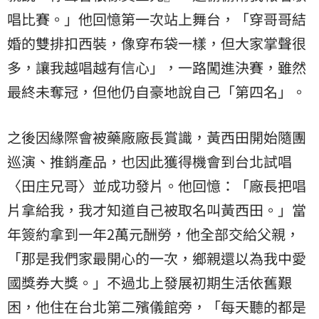
唱比賽。」他回憶第一次站上舞台，「穿哥哥結
婚的雙排扣西裝，像穿布袋一樣，但大家掌聲很
多，讓我越唱越有信心」，一路闖進決賽，雖然
最終未奪冠，但他仍自豪地說自己「第四名」。
之後因緣際會被藥廠廠長賞識，黃西田開始隨團
巡演、推銷產品，也因此獲得機會到台北試唱
〈田庄兄哥〉並成功發片。他回憶：「廠長把唱
片拿給我，我才知道自己被取名叫黃西田。」當
年簽約拿到一年2萬元酬勞，他全部交給父親，
「那是我們家最開心的一次，鄉親還以為我中愛
國獎券大獎。」不過北上發展初期生活依舊艱
困，他住在台北第二殯儀館旁，「每天聽的都是