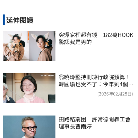
延伸閱讀
突爆家裡超有錢　182萬HOOK
驚認我是男的
翁曉玲堅持刪凍行政院預算！
韓國瑜也受不了：今年剩4個月
你思考一下
(2026年02月28日)
田路路窮困　許常德開轟工會
理事長曹雨婷