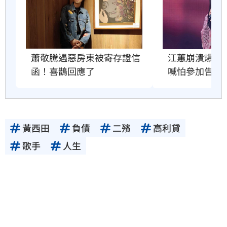
蕭敬騰遇惡房東被寄存證信
江蕙崩潰爆哭
函！喜鵲回應了
喊怕參加告別
黃西田
負債
二殯
高利貸
歌手
人生