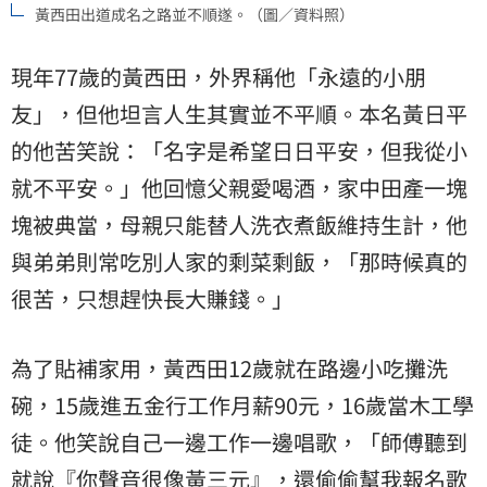
黃西田出道成名之路並不順遂。（圖／資料照）
現年77歲的黃西田，外界稱他「永遠的小朋
友」，但他坦言人生其實並不平順。本名黃日平
的他苦笑說：「名字是希望日日平安，但我從小
就不平安。」他回憶父親愛喝酒，家中田產一塊
塊被典當，母親只能替人洗衣煮飯維持生計，他
與弟弟則常吃別人家的剩菜剩飯，「那時候真的
很苦，只想趕快長大賺錢。」
為了貼補家用，黃西田12歲就在路邊小吃攤洗
碗，15歲進五金行工作月薪90元，16歲當木工學
徒。他笑說自己一邊工作一邊唱歌，「師傅聽到
就說『你聲音很像黃三元』，還偷偷幫我報名歌