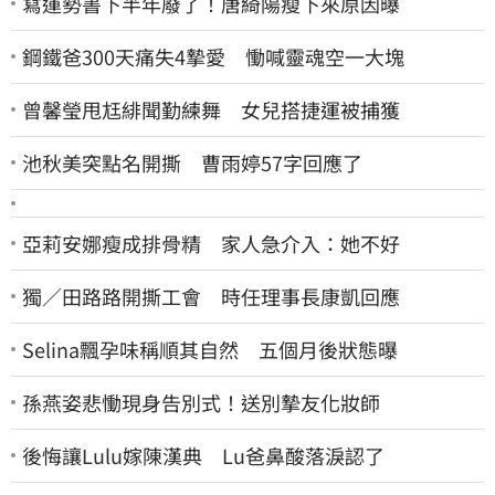
寫運勢書下半年廢了！唐綺陽瘦下來原因曝
鋼鐵爸300天痛失4摯愛 慟喊靈魂空一大塊
曾馨瑩甩尪緋聞勤練舞 女兒搭捷運被捕獲
池秋美突點名開撕 曹雨婷57字回應了
亞莉安娜瘦成排骨精 家人急介入：她不好
獨／田路路開撕工會 時任理事長康凱回應
Selina飄孕味稱順其自然 五個月後狀態曝
孫燕姿悲慟現身告別式！送別摯友化妝師
後悔讓Lulu嫁陳漢典 Lu爸鼻酸落淚認了