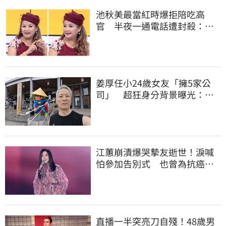
池秋美最當紅時爆拒陪吃高
官 半夜一通電話遭封殺：我
成了過去式
姜厚任小24歲女友「擁5家公
司」 超狂身分背景曝光：層
級比我高
江蕙崩潰爆哭摯友逝世！淚喊
怕參加告別式 也曾為抗癌辛
苦不捨小薇勞累
直播一半突亮刀自殘！48歲男