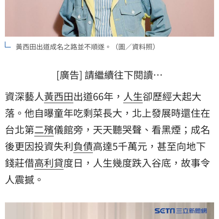
黃西田出道成名之路並不順遂。（圖／資料照）
[廣告] 請繼續往下閱讀…
資深藝人
黃西田
出道66年，
人生
卻歷經大起大
落。他自曝童年吃剩菜長大，北上發展時還住在
台北第
二殯
儀館旁，天天聽哭聲、看黑煙；成名
後更因投資失利
負債
高達5千萬元，甚至向地下
錢莊借
高利貸
度日，人生幾度跌入谷底，故事令
人震撼。