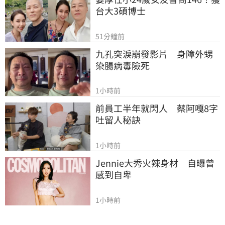
台大3碩博士
51分鐘前
九孔突淚崩發影片　身障外甥
染腸病毒險死
1小時前
前員工半年就閃人　蔡阿嘎8字
吐留人秘訣
1小時前
Jennie大秀火辣身材　自曝曾
感到自卑
1小時前