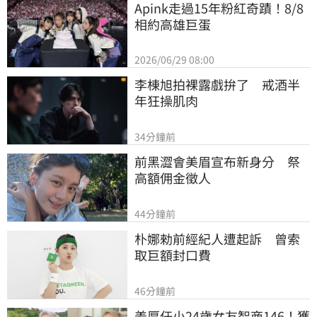
Apink走過15年粉紅奇蹟！8/8
相約高雄巨蛋
2026/06/29 08:00
李棟旭拍裸露戲拚了　戒酒半
年狂操肌肉
34分鐘前
前黑澀會美眉宣布新身分　祭
高額佣金徵人
44分鐘前
朴娜勑前經紀人遭起訴　曾索
取巨額封口費
46分鐘前
姜厚任小24歲女友智商146！獲