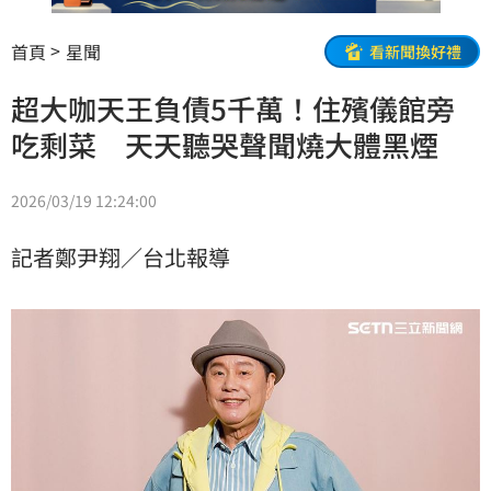
首頁
星聞
看新聞換好禮
超大咖天王負債5千萬！住殯儀館旁
吃剩菜 天天聽哭聲聞燒大體黑煙
2026/03/19 12:24:00
記者鄭尹翔／台北報導