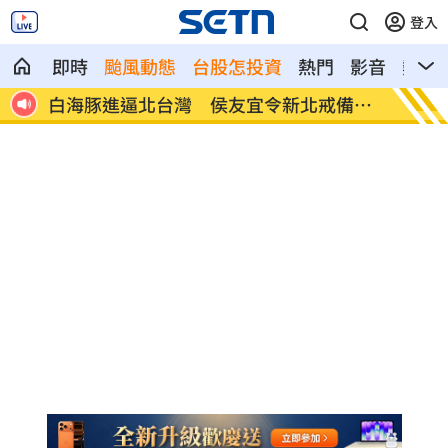
登入
即時
颱風動態
台股怎投資
熱門
影音
熱搜
年逮
白海豚進逼北台灣 侯友宜令新北戒備防
漢光4
災
衛