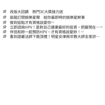
改版大回饋 熱門3C大獎接力送
追蹤訂閱娛樂星聞 給你最即時的娛樂星鮮事
做到這點才有資格說愛你
PR
立即諮詢HPV！是對自己健康最好的投資，把握現在不
PR
嫌晚！
伴侶和妳一起預防HPV，才有資格說愛妳！
PR
看到證嚴法師下跪頂禮！明星女律揪宗教大師全家詐慈
濟…全家爽睡黃金堆