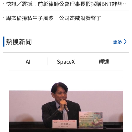
快訊／震撼！前彰律師公會理事長假採購BNT詐慈濟
10億、洗錢囤232kg黃金
周杰倫捲私生子風波 公司杰威爾發聲了
熱搜新聞
更多
AI
SpaceX
輝達