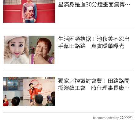
星滿身是血30分鐘畫面瘋傳
警急破門搶救
生活困頓拮据！池秋美不忍出
手幫田路路 真實暖舉曝光
獨家／控遭討會費！田路路開
撕演藝工會 時任理事長康凱
回應了
Recommended by