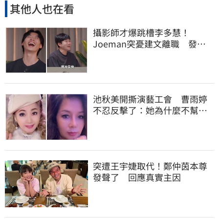
其他人也在看
攝影師才爆跳槽李多慧！
Joeman突憂建文離職 發聲
「其實我很清楚」
池秋美開撕演藝工會 曹雨婷
不忍反擊了：她為什麼不幫田
路路
突遭王宇婕取代！鄭仲茵本尊
發聲了 回應真實主因