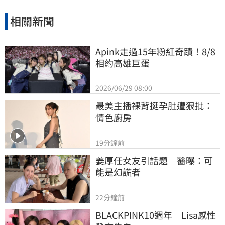
相關新聞
Apink走過15年粉紅奇蹟！8/8
相約高雄巨蛋
2026/06/29 08:00
最美主播裸背挺孕肚遭狠批：
情色廚房
19分鐘前
姜厚任女友引話題　醫曝：可
能是幻謊者
22分鐘前
BLACKPINK10週年　Lisa感性