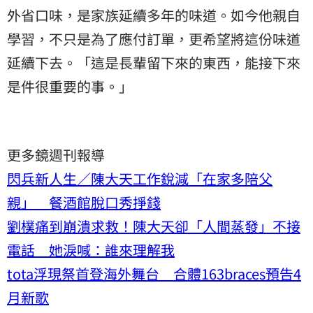
外省口味，是家族延續多年的味道。如今他親自
學習，不只是為了應付訂單，更希望將這份味道
延續下去。「這是長輩留下來的東西，能接下來
是件很重要的事。」
更多鏡週刊報導
閃兵新人生／陳大天工作銳減「在家多陪父
親」 餐酒館脫口秀掙錢
劉樸痛到崩潰求救！陳大天卻「人間蒸發」不接
電話 她淚喊：誰來理解我
tota浮現祭首登海外舞台 合體163braces預告4
月新歌