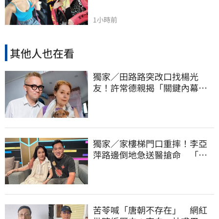
1小時前
其他人也在看
獨家／田路路突改口找楊光
友！許常德親揭「關鍵內幕」
再轟曹雨婷
獨家／家樓梯門口重摔！李亞
萍路邊倒地急送醫搶命 「最
新傷況」曝
苦苓喊「唐朝不存在」 網紅