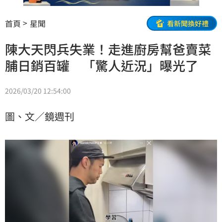
首頁
星聞
看新聞換好禮
陳大天閃兵失業！走進廚房幫爸賣菜
脯日銷百罐 「驚人近況」曝光了
2026/03/20 12:54:00
圖、文／鏡週刊