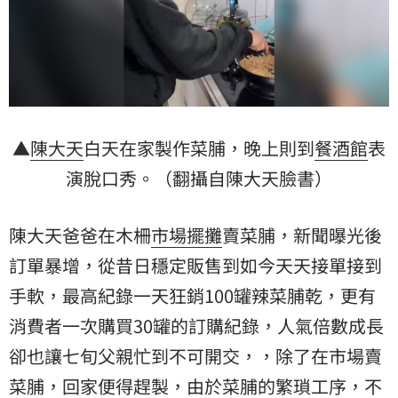
▲
陳大天
白天在家製作菜脯，晚上則到
餐酒館
表
演脫口秀。（翻攝自陳大天臉書）
陳大天爸爸在木柵
市場
擺攤
賣菜脯，新聞曝光後
訂單暴增，從昔日穩定販售到如今天天接單接到
手軟，最高紀錄一天狂銷100罐辣菜脯乾，更有
消費者一次購買30罐的訂購紀錄，人氣倍數成長
卻也讓七旬父親忙到不可開交，，除了在市場賣
菜脯，回家便得趕製，由於菜脯的繁瑣工序，不