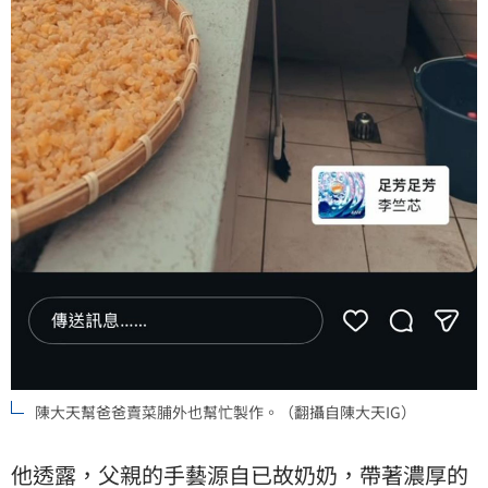
陳大天幫爸爸賣菜脯外也幫忙製作。（翻攝自陳大天IG）
他透露，父親的手藝源自已故奶奶，帶著濃厚的