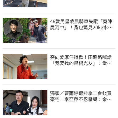
46歲男星凌晨騎車失蹤「竟陳
屍河中」！背包驚見20kg水泥
塊 死因成謎
突向姜厚任道歉！田路路喊話
「我要找的是楊光友」：當時
太衝動
獨家／曹雨婷遭控拿工會錢買
豪宅！李亞萍不忍發聲：余天
管工會都貼錢