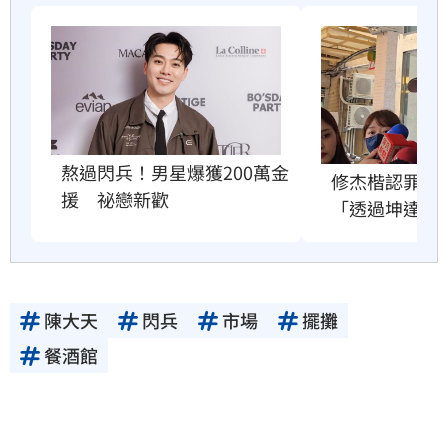
熬過閃兵！男星爆獲200萬金
修杰楷認罪求
援　祕戀新歡
「透過坤達」
陳大天
閃兵
市場
擺攤
餐酒館