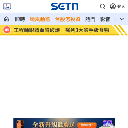
登入
即時
颱風動態
台股怎投資
熱門
影音
熱搜
已解除
工程師眼睛血管破爆 醫列3大殺手級食物
姜厚任