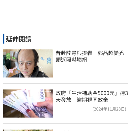
延伸閱讀
昔赴陸尋根挨轟　郭品超變禿
頭近照嚇壞網
政府「生活補助金5000元」連3
天發放 逾期視同放棄
(2024年11月28日)