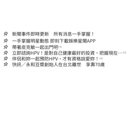
新聞事件即時更新 所有消息一手掌握！
一手掌握明星動態 即刻下載娛樂星聞APP
帶著皮克敏一起出門吧
PR
立即諮詢HPV！是對自己健康最好的投資，把握現在不
PR
嫌晚！
伴侶和妳一起預防HPV，才有資格說愛妳！
PR
快訊／永和豆漿創始人在台北離世 享壽70歲