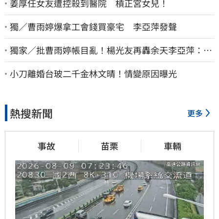
姜厚任女友遭控殺到醫院 槓正宮女兒！
獨／曹雨婷爆拿工會錢買豪宅 李亞萍發聲
獨家／批曹雨婷帳目亂！楊光友再轟余天李亞萍：他
們工會跟演藝圈沒關
小刀離婚台玻二千金林文晴！情變原因曝光
熱搜新聞
更多
事故
苗栗
車輛