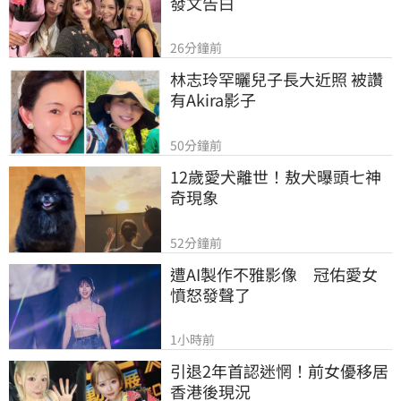
發文告白
26分鐘前
林志玲罕曬兒子長大近照 被讚
有Akira影子
50分鐘前
12歲愛犬離世！敖犬曝頭七神
奇現象
52分鐘前
遭AI製作不雅影像　冠佑愛女
憤怒發聲了
1小時前
引退2年首認迷惘！前女優移居
香港後現況