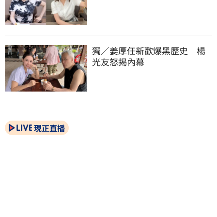
獨／姜厚任新歡爆黑歷史　楊
光友怒揭內幕
現正直播