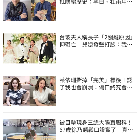
批瞎編歷史：李白、杜甫用鮮
卑文寫詩？
台玻夫人稱長子「2關鍵原因」
抑鬱亡 兒媳發聲打臉：我從
來不信⋯
蔡依珊撕掉「完美」標籤！認
了我也會崩潰：傷口終究會癒
合
被目擊現身三總大腸直腸科！
67歲徐乃麟鬆口證實了 真實
體況曝光