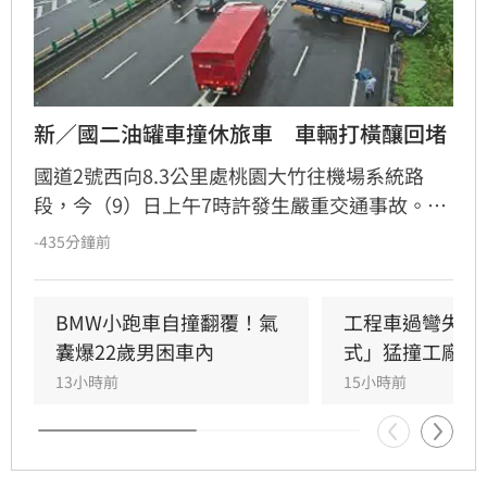
新／國二油罐車撞休旅車　車輛打橫釀回堵
國道2號西向8.3公里處桃園大竹往機場系統路
段，今（9）日上午7時許發生嚴重交通事故。一
輛油罐車與休旅車發生碰撞，油罐車隨後打橫撞
-435分鐘前
擊護欄，佔用機場系統交流道入口匝道，導致交
通一度受到影響。目前休旅車已完成拖吊並排
除，但油罐車仍持續進行作業。國道警方呼籲，
BMW小跑車自撞翻覆！氣
工程車過彎失控
該路段駕駛務必減速慢行，並留意現場路況。此
囊爆22歲男困車內
式」猛撞工廠大
外，警方再次提醒用路人應嚴格遵守交通規則，
13小時前
15小時前
變換車道需保持安全距離並確實打方向燈，且車
內所有乘客均應繫妥安全帶，以確保行車安全，
避免發生意外造成不可挽回的遺憾。