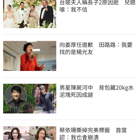
台玻夫人稱長子2原因逝　兒媳
嗆：我不信
向姜厚任道歉　田路路：我要
找的是楊光友
男星陳屍河中　背包藏20kg水
泥塊死因成謎
蔡依珊撕掉完美標籤　首度
認：我也會崩潰