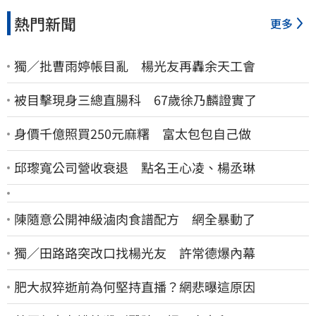
熱門新聞
更多
獨／批曹雨婷帳目亂 楊光友再轟余天工會
被目擊現身三總直腸科 67歲徐乃麟證實了
身價千億照買250元麻糬 富太包包自己做
邱瓈寬公司營收衰退 點名王心凌、楊丞琳
陳隨意公開神級滷肉食譜配方 網全暴動了
獨／田路路突改口找楊光友 許常德爆內幕
肥大叔猝逝前為何堅持直播？網悲曝這原因