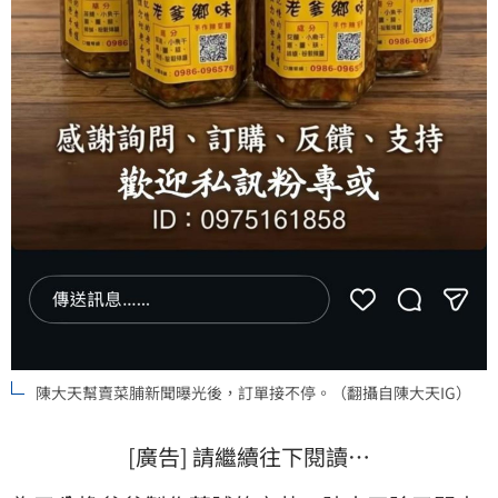
陳大天幫賣菜脯新聞曝光後，訂單接不停。（翻攝自陳大天IG）
[廣告] 請繼續往下閱讀…